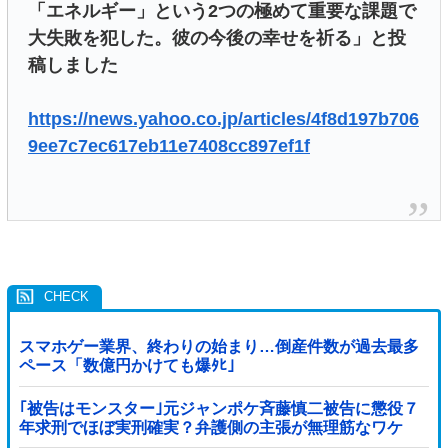
「エネルギー」という2つの極めて重要な課題で
大失敗を犯した。彼の今後の幸せを祈る」と投
稿しました
https://news.yahoo.co.jp/articles/4f8d197b706
9ee7c7ec617eb11e7408cc897ef1f
スマホゲー業界、終わりの始まり…倒産件数が過去最多
ペース「数億円かけても爆ﾀﾋ」
｢被告はモンスター｣元ジャンポケ斉藤慎二被告に懲役７
年求刑でほぼ実刑確実？弁護側の主張が無理筋なワケ