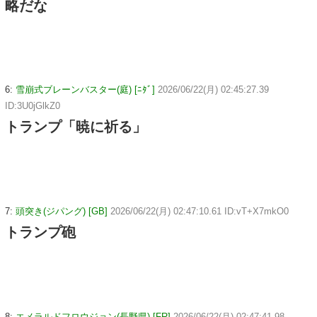
略だな
6:
雪崩式ブレーンバスター(庭) [ﾆﾀﾞ]
2026/06/22(月) 02:45:27.39
ID:3U0jGlkZ0
トランプ「暁に祈る」
7:
頭突き(ジパング) [GB]
2026/06/22(月) 02:47:10.61 ID:vT+X7mkO0
トランプ砲
8:
エメラルドフロウジョン(長野県) [FR]
2026/06/22(月) 02:47:41.98