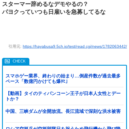
スターマー辞めるなデモやるの？
パヨクっていつも日雇いを急募してるな
引用元:
https://hayabusa9.5ch.io/test/read.cgi/news/1782063442/
スマホゲー業界、終わりの始まり…倒産件数が過去最多
ペース「数億円かけても爆ﾀﾋ」
【動画】タイのティパンコーン王子が日本人女性とデー
トか？
中国、三峡ダムが全開放流。長江流域で深刻な洪水被害
ロシア空挺兵が空挺部隊日を祝うため飛行機から飛び降