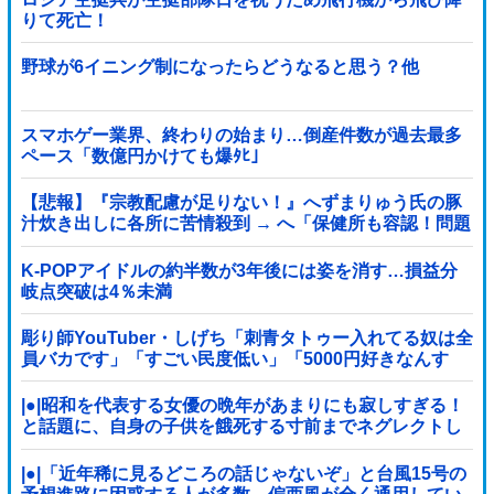
りて死亡！
野球が6イニング制になったらどうなると思う？他
スマホゲー業界、終わりの始まり…倒産件数が過去最多
ペース「数億円かけても爆ﾀﾋ」
【悲報】『宗教配慮が足りない！』へずまりゅう氏の豚
汁炊き出しに各所に苦情殺到 → へ「保健所も容認！問題
なし！」ｗｗｗｗｗｗｗｗｗｗｗｗｗｗ
K-POPアイドルの約半数が3年後には姿を消す…損益分
岐点突破は4％未満
彫り師YouTuber・しげち「刺青タトゥー入れてる奴は全
員バカです」「すごい民度低い」「5000円好きなんす
よ、バカって」
|●|昭和を代表する女優の晩年があまりにも寂しすぎる！
と話題に、自身の子供を餓死する寸前までネグレクトし
た挙句……
|●|「近年稀に見るどころの話じゃないぞ」と台風15号の