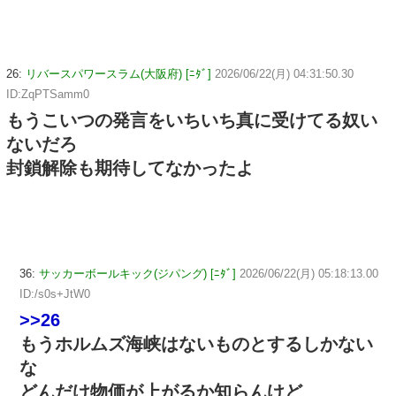
26:
リバースパワースラム(大阪府) [ﾆﾀﾞ]
2026/06/22(月) 04:31:50.30
ID:ZqPTSamm0
もうこいつの発言をいちいち真に受けてる奴い
ないだろ
封鎖解除も期待してなかったよ
36:
サッカーボールキック(ジパング) [ﾆﾀﾞ]
2026/06/22(月) 05:18:13.00
ID:/s0s+JtW0
>>26
もうホルムズ海峡はないものとするしかない
な
どんだけ物価が上がるか知らんけど