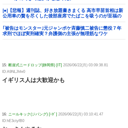
|●|【悲報】週刊誌、好き放題書きまくる 高市早苗首相は新
公用車の贅を尽くした後部座席でたばこを吸うのが至福の
時間「どんどん延びる乗車時間」
｢被告はモンスター｣元ジャンポケ斉藤慎二被告に懲役７年
求刑でほぼ実刑確実？弁護側の主張が無理筋なワケ
15:
断崖式ニードロップ(静岡県) [IT]
2026/06/22(月) 03:09:38.81
ID:A9NLJhhr0
イギリス人は大歓迎かも
16:
ニールキック(ジパング) [ﾆﾀﾞ]
2026/06/22(月) 03:10:41.47
ID:hE3ctyfB0