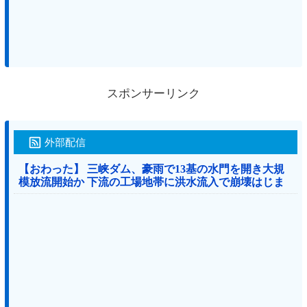
スポンサーリンク
外部配信
【おわった】 三峡ダム、豪雨で13基の水門を開き大規
模放流開始か 下流の工場地帯に洪水流入で崩壊はじま
る