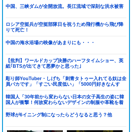
中国、三峡ダムが全開放流。長江流域で深刻な洪水被害
ロシア空挺兵が空挺部隊日を祝うため飛行機から飛び降
りて死亡！
中国の海水浴場の映像があまりにも・・・
【批判】ワールドカップ決勝のハーフタイムショー、英
紙｢BTSが出てきて悪夢かと思った｣
彫り師YouTuber・しげち「刺青タトゥー入れてる奴は全
員バカです」「すごい民度低い」「5000円好きなんす
よ、バカって」
韓国人「30年前から変わらない日本の女子高生の姿に韓
国人が衝撃！何故変わらないデザインの制服や革靴を着
用し続けるのか？」
野球が6イニング制になったらどうなると思う？他