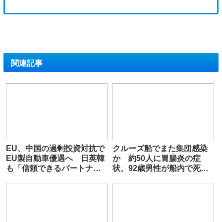
関連記事
EU、中国の過剰投資対抗で
クルーズ船でまた集団感染
EU製自動車優遇へ 日英韓
か 約50人に胃腸炎の症
も「信頼できるパートナ
状、92歳男性が船内で死
ー」として優遇
亡 乗客約1700人が船内に
足止め 仏ボルドーの港に
停泊