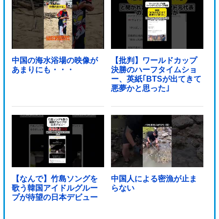
中国の海水浴場の映像が
【批判】ワールドカップ
あまりにも・・・
決勝のハーフタイムショ
ー、英紙｢BTSが出てきて
悪夢かと思った｣
【なんで】竹島ソングを
中国人による密漁が止ま
歌う韓国アイドルグルー
らない
プが待望の日本デビュー