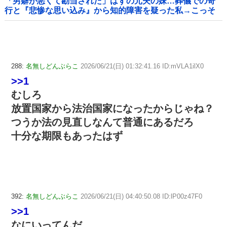
「男癖が悪くて勘当された」はずの元夫の妹…葬儀での奇
行と『悲惨な思い込み』から知的障害を疑った私→こっそ
り病院へ誘導し行政保護させた話
288:
名無しどんぶらこ
2026/06/21(日) 01:32:41.16 ID:mVLA1ilX0
>>1
むしろ
放置国家から法治国家になったからじゃね？
つうか法の見直しなんて普通にあるだろ
十分な期限もあったはず
392:
名無しどんぶらこ
2026/06/21(日) 04:40:50.08 ID:lP00z47F0
>>1
なにいってんだ