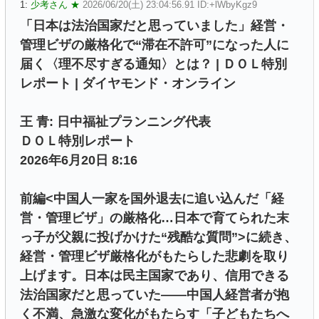
1:
少考さん ★
2026/06/20(土) 23:04:56.91 ID:+lWbyKgz9
「日本は法治国家だと思っていました」経営・
管理ビザの厳格化で“滞在不許可”になった人に
届く〈理不尽すぎる通知〉とは？ | ＤＯＬ特別
レポート | ダイヤモンド・オンライン
王 青: 日中福祉プランニング代表
ＤＯＬ特別レポート
2026年6月20日 8:16
前編<中国人一家を国外退去に追い込んだ「経
営・管理ビザ」の厳格化…日本で育てられた末
っ子が父親に投げかけた“残酷な質問”>に続き、
経営・管理ビザ厳格化がもたらした悲劇を取り
上げます。日本は民主国家であり、信用できる
法治国家だと思っていた――中国人経営者が抱
く不満、急激な変化がもたらす「子どもたちへ