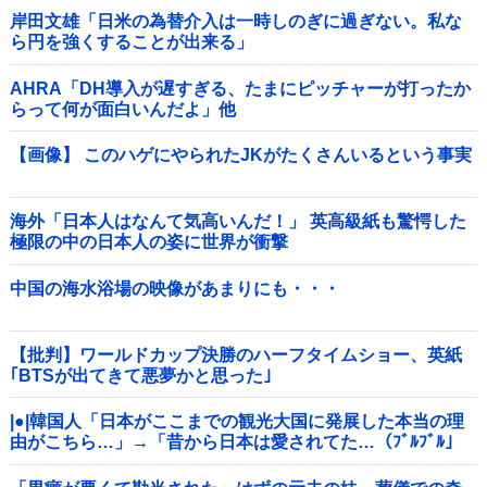
岸田文雄「日米の為替介入は一時しのぎに過ぎない。私な
ら円を強くすることが出来る」
AHRA「DH導入が遅すぎる、たまにピッチャーが打ったか
らって何が面白いんだよ」他
【画像】 このハゲにやられたJKがたくさんいるという事実
海外「日本人はなんて気高いんだ！」 英高級紙も驚愕した
極限の中の日本人の姿に世界が衝撃
中国の海水浴場の映像があまりにも・・・
【批判】ワールドカップ決勝のハーフタイムショー、英紙
｢BTSが出てきて悪夢かと思った｣
|●|韓国人「日本がここまでの観光大国に発展した本当の理
由がこちら…」→「昔から日本は愛されてた…（ﾌﾞﾙﾌﾞﾙ」
＝韓国の反応