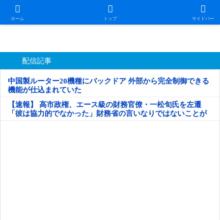
日本第一！ニュース録
ホーム
トップ
サイドバー
配信記事
中国製ルーター20機種にバックドア 外部から完全制御できる
機能が仕込まれていた
【速報】 高市政権、エース級の財務官僚・一松旬氏を左遷
「彼は協力的でなかった」財務省の言いなりではないことが
判明