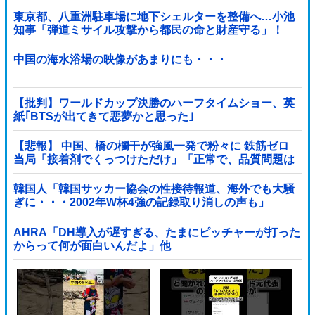
東京都、八重洲駐車場に地下シェルターを整備へ…小池
知事「弾道ミサイル攻撃から都民の命と財産守る」！
中国の海水浴場の映像があまりにも・・・
【批判】ワールドカップ決勝のハーフタイムショー、英
紙｢BTSが出てきて悪夢かと思った｣
【悲報】 中国、橋の欄干が強風一発で粉々に 鉄筋ゼロ
当局「接着剤でくっつけただけ」「正常で、品質問題は
ない」
韓国人「韓国サッカー協会の性接待報道、海外でも大騒
ぎに・・・2002年W杯4強の記録取り消しの声も」
→「マジで国の恥だ」「2002年まで疑う価値があ...
AHRA「DH導入が遅すぎる、たまにピッチャーが打った
からって何が面白いんだよ」他