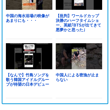
中国の海水浴場の映像が
【批判】ワールドカップ
あまりにも・・・
決勝のハーフタイムショ
ー、英紙｢BTSが出てきて
悪夢かと思った｣
【なんで】竹島ソングを
中国人による密漁が止ま
歌う韓国アイドルグルー
らない
プが待望の日本デビュー