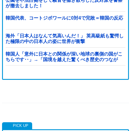
公園を不法占拠をして騒音を撒き散らした反対派を警察
が撤去しました！
韓国代表、コートジボワールに0対4で完敗＝韓国の反応
海外「日本人はなんて気高いんだ！」 英高級紙も驚愕し
た極限の中の日本人の姿に世界が衝撃
韓国人「意外に日本との関係が深い地球の裏側の国がこ
ちらです‥」→「国境を越えた驚くべき歴史のつなが
り‥」