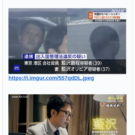
https://i.imgur.com/557qdDL.jpeg