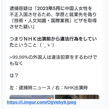
https://i.imgur.com/OgVeby9.jpeg