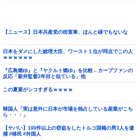
【ニュース】日本共産党の街宣車、ほんと碌でもないな
日本をダメにした総理大臣、ワースト１位が同点でこの人
ｗｗｗｗｗｗ
『広島燃ゆ』と『ヤクルト燃ゆ』を比較←カープファンの
反応「新井監督2年目と似ている」他
この夏菜がシコすぎるｗｗｗｗ
韓国人「実は意外に日本が市場を独占している産業がこち
ら・・・」
【ヤバい】100件以上の窃盗をしたトルコ国籍の男3人を逮
捕 #移民 #外国人