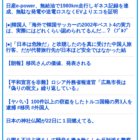
日産e-power、無給油で1980km走行しギネス記録を達
成、無駄な発電や送電ロスなくEVよりエコを証明
|●|韓国人「海外で韓国サッカーの2002年ベスト4の実力
は、実際にはどれくらい認められてるんだ…？（ﾌﾞﾙﾌﾞ
ﾙ」＝韓国の反応
|●|「日本は危険だ」と吹聴したのを真に受けた中国人旅
行客、だが代替旅行先が日本ほど安全ではなかった結
果……
【朗報】移民さんの価値、発表される
【平和宣言を非難】ロシア外務省報道官「広島市長は
『偽りの呪文』繰り返している」
【ヤバい】100件以上の窃盗をしたトルコ国籍の男3人を
逮捕 #移民 #外国人
日本の神社仏閣が22日に１回燃えてる。