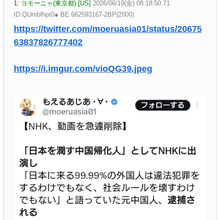
1:
ヨモーニャ(東京都) [US]
2026/06/19(金) 08:18:50.71
ID:QUmbfhpt0● BE:662593167-2BP(2000)
https://twitter.com/moeruasia01/status/20675
63837826777402
https://i.imgur.com/vioQG39.jpeg