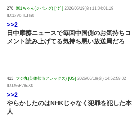
278:
801ちゃん(ジパング) [ﾆﾀﾞ]
2026/06/19(金) 11:04:01.19
ID:1xVbHEHn0
>>2
日中摩擦ニュースで毎回中国側のお気持ちコ
メント読み上げてる気持ち悪い放送局だろ
413:
フジ丸(英雄都市アレックス) [US]
2026/06/19(金) 14:52:59.02
ID:D/wP79oX0
>>2
やらかしたのはNHKじゃなく犯罪を犯した本
人