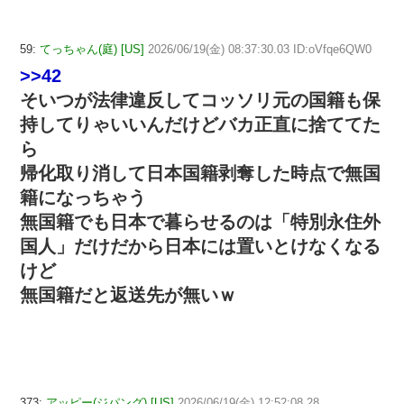
59:
てっちゃん(庭) [US]
2026/06/19(金) 08:37:30.03 ID:oVfqe6QW0
>>42
そいつが法律違反してコッソリ元の国籍も保
持してりゃいいんだけどバカ正直に捨ててた
ら
帰化取り消して日本国籍剥奪した時点で無国
籍になっちゃう
無国籍でも日本で暮らせるのは「特別永住外
国人」だけだから日本には置いとけなくなる
けど
無国籍だと返送先が無いｗ
373:
アッピー(ジパング) [US]
2026/06/19(金) 12:52:08.28