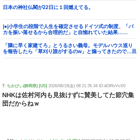
日本の神社仏閣が22日に１回燃えてる。
|●|小学生の段階で人生を確定させるドイツ式の制度、「バ
カを振い落せるから合理的だ」と自惚れていた結果……
「隣に早く家建てろ」とうるさい義母。モデルハウス巡り
を報告したら「草刈り誰がするのw」と煽ってきたので…旦
那が放った「一言」に義母オロオロｗｗ←嫌味を逆手にと
った神対応すぎる
7:
ちかぴぃ(静岡県) [US]
2026/06/19(金) 08:21:35.34 ID:dOlRvVvX0
NHKは佐村河内も見抜けずに賛美してた節穴集
団だからねｗ