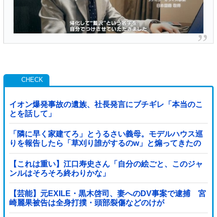
イオン爆発事故の遺族、社長発言にブチギレ「本当のこ
とを話して」
「隣に早く家建てろ」とうるさい義母。モデルハウス巡
りを報告したら「草刈り誰がするのw」と煽ってきたの
で…旦那が放った「一言」に義母オロオロｗｗ←嫌味を
逆手にとった神対応すぎる
【これは重い】江口寿史さん「自分の絵ごと、このジャ
ンルはそろそろ終わりかな」
【芸能】元EXILE・黒木啓司、妻へのDV事案で逮捕 宮
崎麗果被告は全身打撲・頭部裂傷などのけが