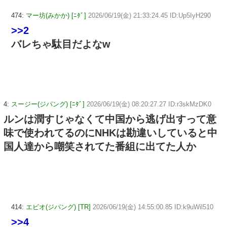
474:
マー坊(みかか) [ﾆﾀﾞ]
2026/06/19(金) 21:33:24.45 ID:Up5IyH290
>>2
バレちゃ駄目だよなw
4:
スージー(ジパング) [ﾆﾀﾞ]
2026/06/19(金) 08:20:27.27 ID:r3skMzDK0
ルンは潤すじゃなくて中国から逃げ出すって意
味で使われてるのにNHKは勘違いしていると中
国人達から嘲笑されてた番組に出てた人か
414:
エビオ(ジパング) [TR]
2026/06/19(金) 14:55:00.85 ID:k9uWil510
>>4