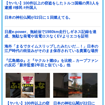
【ヤバい】100件以上の窃盗をしたトルコ国籍の男3人を
逮捕 #移民 #外国人
日本の神社仏閣が22日に１回燃えてる。
日産e-power、無給油で1980km走行しギネス記録を達
成、無駄な発電や送電ロスなくEVよりエコを証明
海外「まるでタイムスリップしたみたいだ…！」日本の
江戸時代の街並みがそのまま保存されている貴重な場所
とは・・・？【海外の反応】
『広島燃ゆ』と『ヤクルト燃ゆ』を比較←カープファン
の反応「新井監督2年目と似ている」他
【ヤバい】100件以上の窃
日本の神社仏閣が22日に