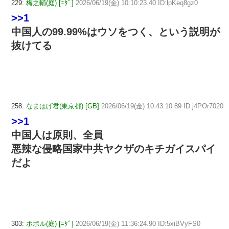
229:
梅之輔(庭) [ﾆﾀﾞ]
2026/06/19(金) 10:10:23.40 ID:lpKeq8gz0
>>1
中国人の99.99%はウソをつく、という説明が
抜けてる
258:
なまはげ君(東京都) [GB]
2026/06/19(金) 10:43:10.89 ID:j4POr7020
>>1
中国人は原則、全員
悪辣な侵略国家中共ヤクザのキチガイスパイ
だよ
303:
ポポル(庭) [ﾆﾀﾞ]
2026/06/19(金) 11:36:24.90 ID:5xiBVyFS0