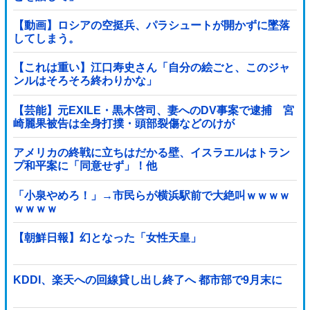
【動画】ロシアの空挺兵、パラシュートが開かずに墜落
してしまう。
【これは重い】江口寿史さん「自分の絵ごと、このジャ
ンルはそろそろ終わりかな」
【芸能】元EXILE・黒木啓司、妻へのDV事案で逮捕 宮
崎麗果被告は全身打撲・頭部裂傷などのけが
アメリカの終戦に立ちはだかる壁、イスラエルはトラン
プ和平案に「同意せず」！他
「小泉やめろ！」→市民らが横浜駅前で大絶叫ｗｗｗｗ
ｗｗｗｗ
【朝鮮日報】幻となった「女性天皇」
KDDI、楽天への回線貸し出し終了へ 都市部で9月末に