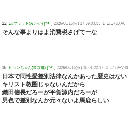
12:
Dr.ブラッド(みかか) [ﾆﾀﾞ]
2026/06/16(火) 17:59:03.55 ID:E/E+q0jA0
そんな事よりはよ消費税さげてーな
16:
ピョンちゃん(東京都) [ﾆﾀﾞ]
2026/06/16(火) 18:01:22.17 ID:la4z9+V40
日本で同性愛差別法律なんかあった歴史はない
キリスト教圏じゃないんだから
織田信長だろーが平賀源内だろーが
男色で差別なんか元々ないよ馬鹿らしい