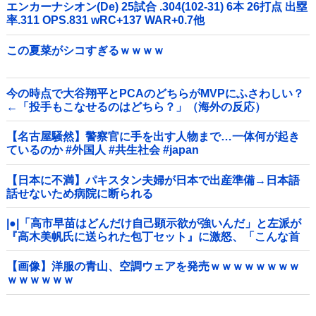
エンカーナシオン(De) 25試合 .304(102-31) 6本 26打点 出塁
率.311 OPS.831 wRC+137 WAR+0.7他
この夏菜がシコすぎるｗｗｗｗ
今の時点で大谷翔平とPCAのどちらがMVPにふさわしい？
←「投手もこなせるのはどちら？」（海外の反応）
【名古屋騒然】警察官に手を出す人物まで…一体何が起き
ているのか #外国人 #共生社会 #japan
【日本に不満】パキスタン夫婦が日本で出産準備→日本語
話せないため病院に断られる
|●|「高市早苗はどんだけ自己顕示欲が強いんだ」と左派が
『高木美帆氏に送られた包丁セット』に激怒、「こんな首
相は見たことがない」と言い張るも……
【画像】洋服の青山、空調ウェアを発売ｗｗｗｗｗｗｗｗ
ｗｗｗｗｗｗ