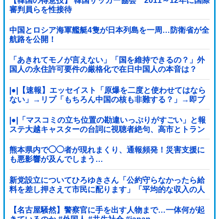
【韓国の得意技】 韓国サッカー協会 2011～12年に国際
審判員らを性接待
中国とロシア海軍艦艇4隻が日本列島を一周…防衛省が全
航路を公開！
「あきれてモノが言えない」「国を維持できるの？」外
国人の永住許可要件の厳格化で在日中国人の本音は？
|●|【速報】エッセイスト「原爆を二度と使わせてはなら
ない」→リプ「もちろん中国の核も非難する？」→即ブ
ロック
|●|「マスコミの立ち位置の勘違いっぷりがすごい」と報
ステ大越キャスターの台詞に視聴者絶句、高市とトラン
プを同列視させようという思惑がひしひしと
熊本県内で◯◯者が現れまくり、通報頻発！災害支援に
も悪影響が及んでしまう…
新党設立についてひろゆきさん「公約守らなかったら給
料を差し押さえて市民に配ります」「平均的な収入の人
が結婚できるようにしなければならない」
【名古屋騒然】警察官に手を出す人物まで…一体何が起