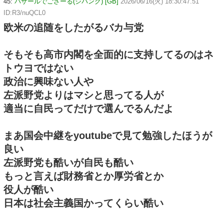
45:
バザールでござーる(ジパング) [GB]
2026/06/16(火) 18:30:47.51
ID:R3/nuQCL0
欧米の追随をしたがるバカ与党
そもそも高市内閣を全面的に支持してるのはネ
トウヨではない
政治に興味ない人や
左派野党よりはマシと思ってる人が
適当に自民ってだけで選んでるんだよ
まあ国会中継をyoutubeで見て勉強したほうが
良い
左派野党も酷いが自民も酷い
もっと言えば財務省とか厚労省とか
役人が酷い
日本は社会主義国かってくらい酷い