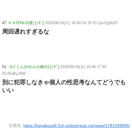
47:
V V-OYA-G(茸) [ﾆﾀﾞ]
2026/06/16(火) 18:40:24.28 ID:1ykJQp6Z0
周回遅れすぎるな
51:
ヨドくん(やわらか銀行) [ﾆﾀﾞ]
2026/06/16(火) 18:46:17.93
ID:/BuByJRt0
別に犯罪しなきゃ個人の性思考なんてどうでも
いい
引用元:
https://hayabusa9.5ch.io/test/read.cgi/news/1781599894/