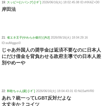
19:
スッピー(ジパング) [ﾆﾀﾞ]
2026/06/16(火) 18:02:45.08 ID:rHXi6Z+D0
岸田法
21:
省エネ王子(やわらか銀行) [AU]
2026/06/16(火) 18:04:29.16
ID:euMqgpzi0
じゃあ外国人の奨学金は返済不要なのに日本人
にだけ借金を背負わせる政府主導での日本人差
別やめーや
22:
和歌ちゃん(庭) [ﾆﾀﾞ]
2026/06/16(火) 18:04:43.01 ID:Ni15aHVR0
あれ？統一ってLGBT反対だよな
大丈夫か？コイツ