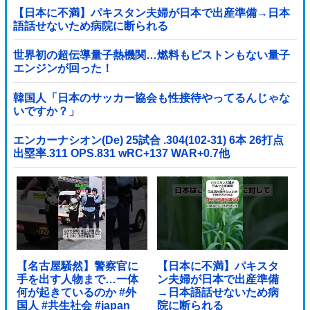
【日本に不満】パキスタン夫婦が日本で出産準備→日本
語話せないため病院に断られる
世界初の超伝導量子熱機関…燃料もピストンもない量子
エンジンが回った！
韓国人「日本のサッカー協会も性接待やってるんじゃな
いですか？」
エンカーナシオン(De) 25試合 .304(102-31) 6本 26打点
出塁率.311 OPS.831 wRC+137 WAR+0.7他
【名古屋騒然】警察官に
【日本に不満】パキスタ
手を出す人物まで…一体
ン夫婦が日本で出産準備
何が起きているのか #外
→日本語話せないため病
国人 #共生社会 #japan
院に断られる