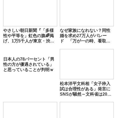
やさしい朝日新聞『「多様
なぜ家族になれない？同性
性や平等を」虹色の旗🌈掲
婚を求め27万人がパレー
げ、1万5千人が東京・渋谷
ド 「万が一の時、看取り
を行進しました』
もしてもらえない」
日本人の78パーセント「男
性の方が優遇されている」
と思っていることが判明ｗ
松本洋平文科相「女子枠入
試は合理性がある」発言に
SNSが騒然～文科省は2023
年度から女子枠を容認