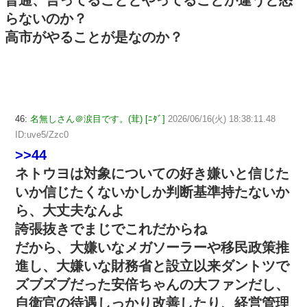
らないのか？
高市がやることが是なのか？
46:
名無しさん＠涙目です。(茸) [ﾆﾀﾞ]
2026/06/16(火) 18:38:11.48
ID:uve5/Zzc0
>>44
ネトウヨは対象についての好き嫌いと信じた
いか信じたくないかしか判断基準持たないか
ら、大丈夫なんよ
誇張抜きでまじでこれだからね
だから、大嫌いなメガソーラーや移民政策推
進し、大嫌いな財務省と設立以来ダントツで
ズブズブだった安倍ちゃんの大ファンだし、
自衛官の待遇しっかり改善したり、経営管理