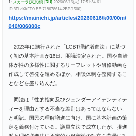
1:
スカーラ(東京都) [RU]
2026/06/16(火) 17:51:34.61
ID:3FLdXkFD0 BE:718678614-2BP(1500)
https://mainichi.jp/articles/20260616/k00/00m/
040/006000c
2023年に施行された「LGBT理解増進法」に基づ
く初の基本計画が16日、閣議決定された。国や自治
体が性の多様性に関するリーフレットや研修動画を
作成して啓発を進めるほか、相談体制を整備するこ
となどを盛り込んだ。
同法は「性的指向及びジェンダーアイデンティテ
ィーを理由とする不当な差別はあってはならない」
と明記。国民の理解増進に向け、国に基本計画の策
定を義務付けている。議員立法で成立したが、推進