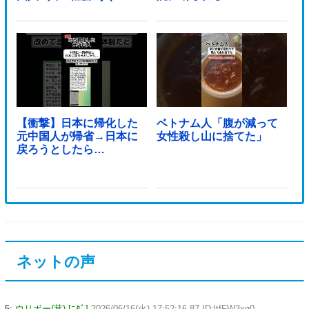
【衝撃】日本に帰化した
ベトナム人「腹が減って
元中国人が帰省→日本に
女性殺し山に捨てた」
戻ろうとしたら…
ネットの声
5:
ウリボー(茸) [ﾆﾀﾞ]
2026/06/16(火) 17:52:16.87 ID:ltfFW3xg0