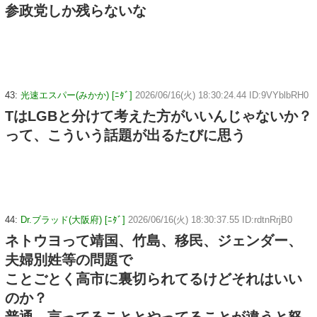
参政党しか残らないな
43:
光速エスパー(みかか) [ﾆﾀﾞ]
2026/06/16(火) 18:30:24.44 ID:9VYblbRH0
TはLGBと分けて考えた方がいいんじゃないか？
って、こういう話題が出るたびに思う
44:
Dr.ブラッド(大阪府) [ﾆﾀﾞ]
2026/06/16(火) 18:30:37.55 ID:rdtnRrjB0
ネトウヨって靖国、竹島、移民、ジェンダー、
夫婦別姓等の問題で
ことごとく高市に裏切られてるけどそれはいい
のか？
普通、言ってることとやってることが違うと怒