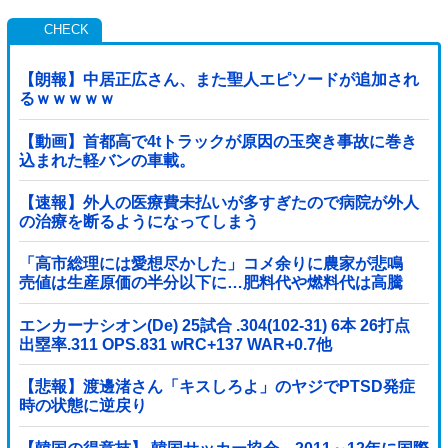
【朗報】中居正広さん、また聖人エピソードが追加され
るｗｗｗｗｗ
【動画】首都高で4tトラックが原因の玉突き事故に巻き
込まれた軽バンの車載。
【速報】外人の医療費未払いが多すぎたので病院が外人
の治療を断るようになってしまう
「高市総理には愛想尽かした」コメ余りに農家が悲鳴
売値は生産原価の半分以下に…肥料代や燃料代は高騰
「今年でやめる」農家も
エンカーナシオン(De) 25試合 .304(102-31) 6本 26打点
出塁率.311 OPS.831 wRC+137 WAR+0.7他
【悲報】渡邊渚さん「キスしろよ」のヤジでPTSD発症
時の状態に逆戻り