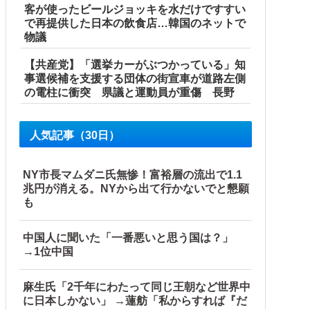
客が使ったビールジョッキを水だけですすい
で再提供した日本の飲食店…韓国のネットで
物議
【共産党】「選挙カーがぶつかっている」知
事選候補を支援する団体の街宣車が道路左側
の電柱に衝突 県議と運動員が重傷 長野
人気記事（30日）
NY市長マムダニ氏無惨！富裕層の流出で1.1
兆円が消える。NYから出て行かないでと懇願
も
中国人に聞いた「一番悪いと思う国は？」
→1位中国
麻生氏「2千年にわたって同じ王朝など世界中
に日本しかない」 →蓮舫「私からすれば『だ