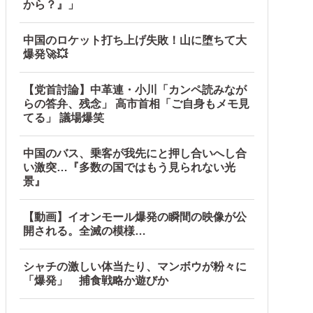
から？』」
中国のロケット打ち上げ失敗！山に堕ちて大
爆発🚀💥
【党首討論】中革連・小川「カンペ読みなが
らの答弁、残念」 高市首相「ご自身もメモ見
てる」 議場爆笑
中国のバス、乗客が我先にと押し合いへし合
い激突…『多数の国ではもう見られない光
景』
い！」と発狂ｗｗｗ箸を置いた良ウトが言い放った言葉とは←
【動画】イオンモール爆発の瞬間の映像が公
開される。全滅の模様…
シャチの激しい体当たり、マンボウが粉々に
「爆発」 捕食戦略か遊びか