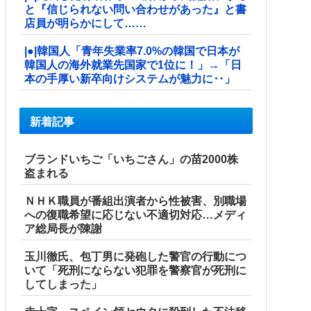
と『信じられない問い合わせがあった』と書
店員が明らかにして……
|●|韓国人「青年失業率7.0%の韓国で日本が
韓国人の海外就業先国家で1位に！」→「日
本の手厚い新卒向けシステムが魅力に‥」
新着記事
ブランドいちご「いちごさん」の苗2000株
盗まれる
ＮＨＫ職員が番組出演者から性被害、別職場
への復職希望に応じない不適切対応…メディ
ア総局長が陳謝
玉川徹氏、包丁男に発砲した警官の行動につ
いて「死刑にならない犯罪を警察官が死刑に
してしまった」