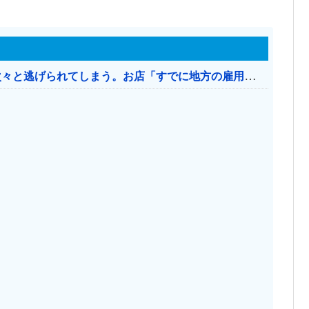
日本のお店、時給1500円でもミャンマー人に次々と逃げられてしまう。お店「すでに地方の雇用は崩壊」