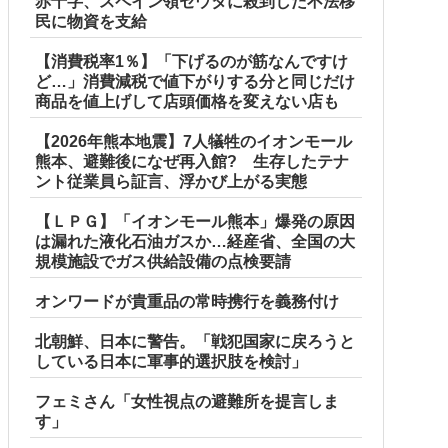
赤十字、スペイン領セウタに殺到した不法移
民に物資を支給
【消費税率1％】「下げるのが筋なんですけ
ど…」消費減税で値下がりする分と同じだけ
商品を値上げして店頭価格を変えない店も
【2026年熊本地震】7人犠牲のイオンモール
熊本、避難後になぜ再入館? 生存したテナ
ント従業員ら証言、浮かび上がる実態
【ＬＰＧ】「イオンモール熊本」爆発の原因
は漏れた液化石油ガスか…経産省、全国の大
規模施設でガス供給設備の点検要請
オンワードが貴重品の常時携行を義務付け
北朝鮮、日本に警告。「戦犯国家に戻ろうと
している日本に軍事的選択肢を検討」
フェミさん「女性視点の避難所を提言しま
す」