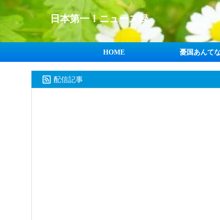
日本第一！ニュース録
HOME
憂国あんて
配信記事