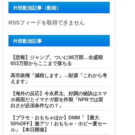
件付き」
外部配信記事（動画）
の反応
RSSフィードを取得できません
外部配信記事
【悲報】ジャンプ、ついに98万部…全盛期
653万部からここまで落ちる
高市政権「減税します」→財源「これから考
えます」
【海外の反応】今永昇太、好調の秘訣はスマ
ホ画面だとイマナガ節を炸裂「NPBでは面
白さが必須条件なの？」
【プラモ・おもちゃほか】DMM「【最大
50%OFF】激アツ！おもちゃ・ホビー夏セー
ル」【本日開催】