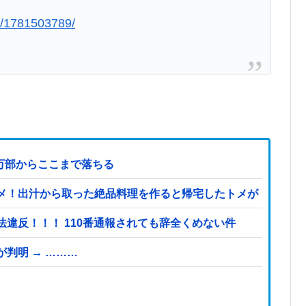
us/1781503789/
3万部からここまで落ちる
メ！出汁から取った絶品料理を作ると帰宅したトメが「味がな
違反！！！ 110番通報されても辞全くめない件
判明 → ………