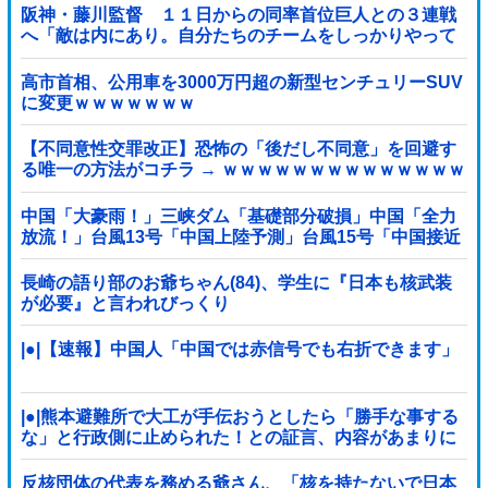
阪神・藤川監督 １１日からの同率首位巨人との３連戦
へ「敵は内にあり。自分たちのチームをしっかりやって
いく」他
高市首相、公用車を3000万円超の新型センチュリーSUV
に変更ｗｗｗｗｗｗｗ
【不同意性交罪改正】恐怖の「後だし不同意」を回避す
る唯一の方法がコチラ → ｗｗｗｗｗｗｗｗｗｗｗｗｗｗ
ｗｗ
中国「大豪雨！」三峡ダム「基礎部分破損」中国「全力
放流！」台風13号「中国上陸予測」台風15号「中国接近
（画像」中国「台風同時上陸！（穀物生産が壊滅危機」
→
長崎の語り部のお爺ちゃん(84)、学生に『日本も核武装
が必要』と言われびっくり
|●|【速報】中国人「中国では赤信号でも右折できます」
|●|熊本避難所で大工が手伝おうとしたら「勝手な事する
な」と行政側に止められた！との証言、内容があまりに
胡散臭すぎた結果……
反核団体の代表を務める爺さん、「核を持たないで日本