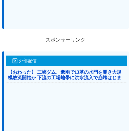
スポンサーリンク
外部配信
【おわった】 三峡ダム、豪雨で13基の水門を開き大規
模放流開始か 下流の工場地帯に洪水流入で崩壊はじま
る