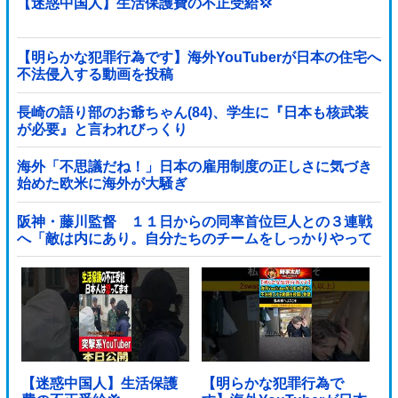
【迷惑中国人】生活保護費の不正受給💢
【明らかな犯罪行為です】海外YouTuberが日本の住宅へ
不法侵入する動画を投稿
長崎の語り部のお爺ちゃん(84)、学生に『日本も核武装
が必要』と言われびっくり
海外「不思議だね！」日本の雇用制度の正しさに気づき
始めた欧米に海外が大騒ぎ
阪神・藤川監督 １１日からの同率首位巨人との３連戦
へ「敵は内にあり。自分たちのチームをしっかりやって
いく」他
【迷惑中国人】生活保護
【明らかな犯罪行為で