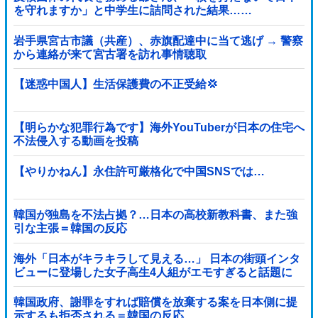
を守れますか」と中学生に詰問された結果……
岩手県宮古市議（共産）、赤旗配達中に当て逃げ → 警察
から連絡が来て宮古署を訪れ事情聴取
【迷惑中国人】生活保護費の不正受給💢
【明らかな犯罪行為です】海外YouTuberが日本の住宅へ
不法侵入する動画を投稿
【やりかねん】永住許可厳格化で中国SNSでは…
韓国が独島を不法占拠？…日本の高校新教科書、また強
引な主張＝韓国の反応
海外「日本がキラキラして見える…」 日本の街頭インタ
ビューに登場した女子高生4人組がエモすぎると話題に
韓国政府、謝罪をすれば賠償を放棄する案を日本側に提
示するも拒否される＝韓国の反応