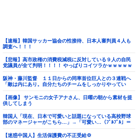
【速報】韓国サッカー協会の性接待、日本人審判員４人も
調査へ！！！
【悲報】高市政権の消費税減税に反対している９人の自民
党議員が全て判明！！！！ やっぱりコイツラかｗｗｗｗｗ
阪神・藤川監督 １１日からの同率首位巨人との３連戦へ
「敵は内にあり。自分たちのチームをしっかりやってい
く」他
【画像】 サンモニの女子アナさん、日曜の朝から素材を提
供してしまう
韓国人「現在、日本で可愛いと話題になっている高校野球
部のマネージャーがこちら…」→「可愛い…（ﾌﾞﾙﾌﾞﾙ」＝
韓国の反応
【迷惑中国人】生活保護費の不正受給💢