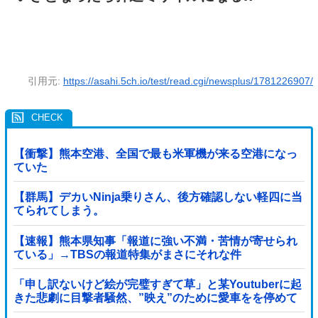
引用元:
https://asahi.5ch.io/test/read.cgi/newsplus/1781226907/
【衝撃】熊本空港、全国で最も米軍機が来る空港になっ
ていた
【群馬】デカいNinja乗りさん、後方確認しない軽四に当
てられてしまう。
【速報】熊本県知事「報道に強い不満・苦情が寄せられ
ている」→TBSの報道特集がまさにそれな件
「申し訳ないけど絵が完璧すぎて草」と某Youtuberに起
きた悲劇に目撃者騒然、”映え”のために愛車をを停めて
撮影していたら……