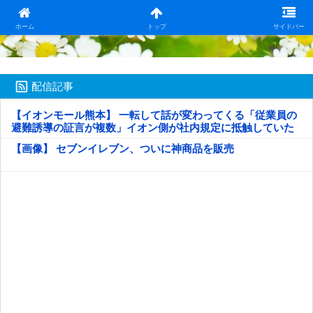
日本第一！ニュース録
ホーム
トップ
サイドバー
配信記事
【イオンモール熊本】 一転して話が変わってくる「従業員の
避難誘導の証言が複数」イオン側が社内規定に抵触していた
疑い
【画像】 セブンイレブン、ついに神商品を販売