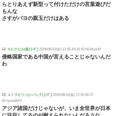
らとりあえず新型って付けただけの言葉遊びだ
もんな
さすがパヨの親玉だけはある
12:
ロピナビル(庭) [ﾆﾀﾞ]
2026/06/12(金) 12:05:49.16 ID:hGldLpt30
侵略国家である中国が言えることじゃないんだ
わ
13:
エトラビリン(ジパング) [ﾆﾀﾞ]
2026/06/12(金) 12:05:58.37
ID:nyooqlbF0
アジア諸国だけじゃないが、いま全世界が日本
に注目してるのが耐えられないんだろうな。