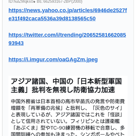
ID:hulZMqks0● BE:662593167-2BP(2000)
https://news.yahoo.co.jp/articles/6946de2527f
e31f492caca5536a39d8138565c50
https://twitter.com/i/trending/20652581662085
93943
https://i.imgur.com/oaGAgZm.jpeg