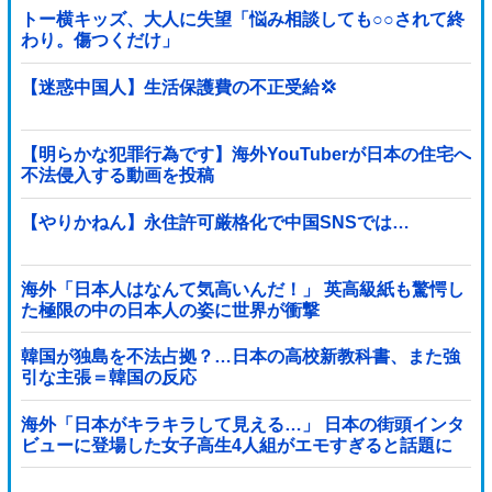
トー横キッズ、大人に失望「悩み相談しても○○されて終
わり。傷つくだけ」
【迷惑中国人】生活保護費の不正受給💢
【明らかな犯罪行為です】海外YouTuberが日本の住宅へ
不法侵入する動画を投稿
【やりかねん】永住許可厳格化で中国SNSでは…
海外「日本人はなんて気高いんだ！」 英高級紙も驚愕し
た極限の中の日本人の姿に世界が衝撃
韓国が独島を不法占拠？…日本の高校新教科書、また強
引な主張＝韓国の反応
海外「日本がキラキラして見える…」 日本の街頭インタ
ビューに登場した女子高生4人組がエモすぎると話題に