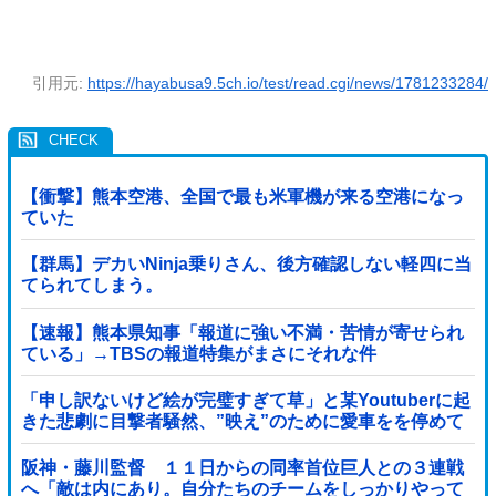
引用元:
https://hayabusa9.5ch.io/test/read.cgi/news/1781233284/
【衝撃】熊本空港、全国で最も米軍機が来る空港になっ
ていた
【群馬】デカいNinja乗りさん、後方確認しない軽四に当
てられてしまう。
【速報】熊本県知事「報道に強い不満・苦情が寄せられ
ている」→TBSの報道特集がまさにそれな件
「申し訳ないけど絵が完璧すぎて草」と某Youtuberに起
きた悲劇に目撃者騒然、”映え”のために愛車をを停めて
撮影していたら……
阪神・藤川監督 １１日からの同率首位巨人との３連戦
へ「敵は内にあり。自分たちのチームをしっかりやって