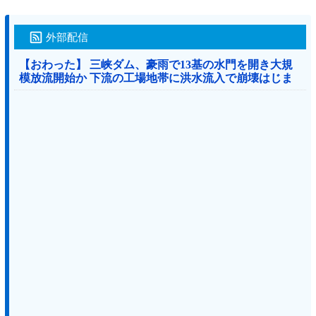
外部配信
【おわった】 三峡ダム、豪雨で13基の水門を開き大規
模放流開始か 下流の工場地帯に洪水流入で崩壊はじま
る