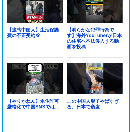
【迷惑中国人】生活保護
【明らかな犯罪行為で
費の不正受給💢
す】海外YouTuberが日本
の住宅へ不法侵入する動
画を投稿
【やりかねん】永住許可
この中国人親子やばすぎ
厳格化で中国SNSでは…
る。日本で窃盗