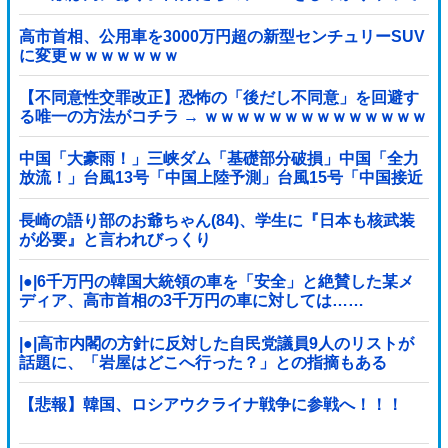
いく」他
高市首相、公用車を3000万円超の新型センチュリーSUV
に変更ｗｗｗｗｗｗｗ
【不同意性交罪改正】恐怖の「後だし不同意」を回避す
る唯一の方法がコチラ → ｗｗｗｗｗｗｗｗｗｗｗｗｗｗ
ｗｗ
中国「大豪雨！」三峡ダム「基礎部分破損」中国「全力
放流！」台風13号「中国上陸予測」台風15号「中国接近
（画像」中国「台風同時上陸！（穀物生産が壊滅危機」
→
長崎の語り部のお爺ちゃん(84)、学生に『日本も核武装
が必要』と言われびっくり
|●|6千万円の韓国大統領の車を「安全」と絶賛した某メ
ディア、高市首相の3千万円の車に対しては……
|●|高市内閣の方針に反対した自民党議員9人のリストが
話題に、「岩屋はどこへ行った？」との指摘もある
が……
【悲報】韓国、ロシアウクライナ戦争に参戦へ！！！