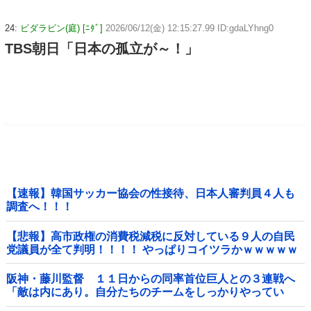
24:
ビダラビン(庭) [ﾆﾀﾞ]
2026/06/12(金) 12:15:27.99 ID:gdaLYhng0
TBS朝日「日本の孤立が～！」
【速報】韓国サッカー協会の性接待、日本人審判員４人も
調査へ！！！
【悲報】高市政権の消費税減税に反対している９人の自民
党議員が全て判明！！！！ やっぱりコイツラかｗｗｗｗｗ
阪神・藤川監督 １１日からの同率首位巨人との３連戦へ
「敵は内にあり。自分たちのチームをしっかりやってい
く」他