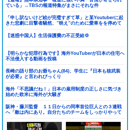
ている」→TBSの報道特集がまさにそれな件
「申し訳ないけど絵が完璧すぎて草」と某Youtuberに起
きた悲劇に目撃者騒然、”映え”のために愛車をを停めて
撮影していたら……
【迷惑中国人】生活保護費の不正受給💢
【明らかな犯罪行為です】海外YouTuberが日本の住宅へ
不法侵入する動画を投稿
長崎の語り部のお爺ちゃん(84)、学生に『日本も核武装
が必要』と言われびっくり
海外「不思議だね！」日本の雇用制度の正しさに気づき
始めた欧米に海外が大騒ぎ
阪神・藤川監督 １１日からの同率首位巨人との３連戦
へ「敵は内にあり。自分たちのチームをしっかりやって
いく」他