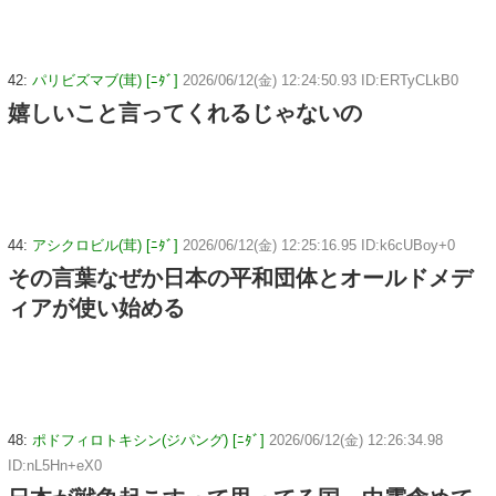
42:
パリビズマブ(茸) [ﾆﾀﾞ]
2026/06/12(金) 12:24:50.93 ID:ERTyCLkB0
嬉しいこと言ってくれるじゃないの
44:
アシクロビル(茸) [ﾆﾀﾞ]
2026/06/12(金) 12:25:16.95 ID:k6cUBoy+0
その言葉なぜか日本の平和団体とオールドメデ
ィアが使い始める
48:
ポドフィロトキシン(ジパング) [ﾆﾀﾞ]
2026/06/12(金) 12:26:34.98
ID:nL5Hn+eX0