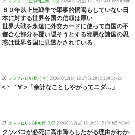
25:
イスラトラビル(埼玉県) [US]
2026/06/12(金) 12:17:13.99 ID:crTrPedI0
８０年以上無戦争で軍事的恫喝もしていない日
本に対する世界各国の信頼は厚い
世界大戦を永遠に外交カードに使って自国の不
都合な部分を覆い隠そうとする邪悪な諸国の思
惑は世界各国に見透かされている
26:
テラプレビル(茸) [ﾆﾀﾞ]
2026/06/12(金) 12:17:52.28 ID:ZbIIGpk20
<丶｀∀´>「余計なことしやがってニダ…」
27:
エトラビリン(東京都) [US]
2026/06/12(金) 12:18:53.15 ID:HqZjrhOX0
クソパヨが必死に高市降ろしたがる理由がわか