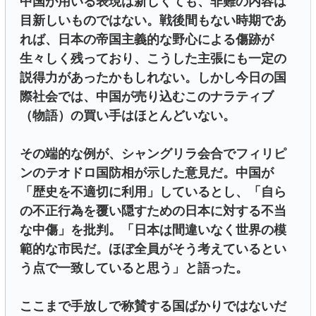
中国が用いる表現は新しくても、非難の内容は
目新しいものではない。戦後間もない時期であ
れば、日本の帝国主義的な野心による傷跡が
生々しく残っており、こうした主張にも一定の
説得力があったかもしれない。しかし今日の国
際社会では、中国が売り込むこのナラティブ
（物語）の買い手はほとんどいない。
その端的な例が、シャングリラ会合でフィリピ
ンのテオドロ国防相が示した意見だ。中国が
「歴史を不適切に利用」しているとし、「自ら
の不正行為を覆い隠すための日本に対する不当
な中傷」を批判。「日本は間違いなく世界の模
範的な市民だ。ほぼ全員がそう考えているとい
う点で一致していると思う」と語った。
ここまで手放しで称賛する国ばかりではないだ