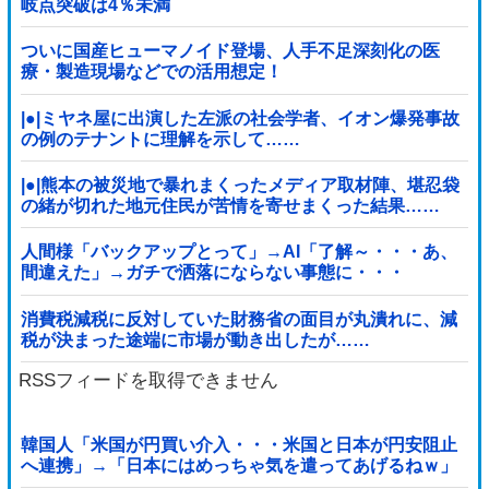
岐点突破は4％未満
ついに国産ヒューマノイド登場、人手不足深刻化の医
療・製造現場などでの活用想定！
|●|ミヤネ屋に出演した左派の社会学者、イオン爆発事故
の例のテナントに理解を示して……
|●|熊本の被災地で暴れまくったメディア取材陣、堪忍袋
の緒が切れた地元住民が苦情を寄せまくった結果……
人間様「バックアップとって」→AI「了解～・・・あ、
間違えた」→ガチで洒落にならない事態に・・・
消費税減税に反対していた財務省の面目が丸潰れに、減
税が決まった途端に市場が動き出したが……
RSSフィードを取得できません
韓国人「米国が円買い介入・・・米国と日本が円安阻止
へ連携」→「日本にはめっちゃ気を遣ってあげるねｗ」
「ウォンも救ってくれ・・・」