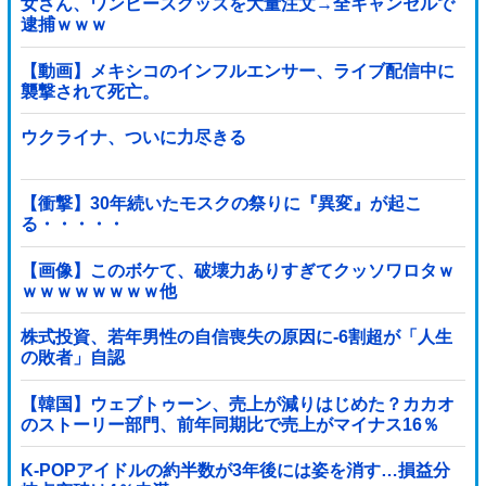
女さん、ワンピースグッズを大量注文→全キャンセルで
逮捕ｗｗｗ
【動画】メキシコのインフルエンサー、ライブ配信中に
襲撃されて死亡。
ウクライナ、ついに力尽きる
【衝撃】30年続いたモスクの祭りに『異変』が起こ
る・・・・・
【画像】このボケて、破壊力ありすぎてクッソワロタｗ
ｗｗｗｗｗｗｗｗ他
株式投資、若年男性の自信喪失の原因に-6割超が「人生
の敗者」自認
【韓国】ウェブトゥーン、売上が減りはじめた？カカオ
のストーリー部門、前年同期比で売上がマイナス16％
K-POPアイドルの約半数が3年後には姿を消す…損益分