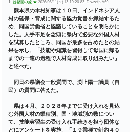
1:
首都圏の虎 ★
2026/06/11(木) 13:19:20.83 ID:wzcfpIA69
熊本県の木村知事は１０日、インドネシア人
材の確保・育成に関する協力覚書を締結するた
め、同国労働省と協議していることを明らかに
した。人手不足を念頭に県内で必要な外国人材
を試算したところ、同国が最多を占めたとの結
果を示し、「技能や知識を習得して母国に帰る
までの一連の過程で人材育成に取り組みたい」
と述べた。
同日の県議会一般質問で、渕上陽一議員（自
民）の質問に答えた。
県は４月、２０２８年までに受け入れを見込
む外国人材の業種別、国・地域別の数につい
て、技能実習生の受け入れ手続きを担う団体な
どにアンケートを実施。「１９業種で計約４０