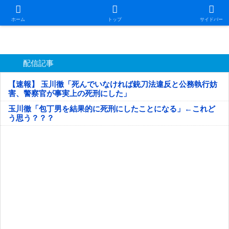
日本第一！ニュース録
ホーム
トップ
サイドバー
配信記事
【速報】 玉川徹「死んでいなければ銃刀法違反と公務執行妨
害、警察官が事実上の死刑にした」
玉川徹「包丁男を結果的に死刑にしたことになる」←これど
う思う？？？