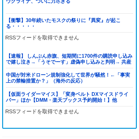
ウクライナ、ついに力尽きる
【衝撃】30年続いたモスクの祭りに『異変』が起こ
る・・・・・
RSSフィードを取得できません
【速報】 しんぶん赤旗、短期間に1700件の購読申し込み
で嬉し泣き→「うそでーす」虚偽申し込みと判明→ 共産
党が刑事告訴「厳重な処罰を求める」
中国が対米ドローン規制強化して世界が騒然！←「事実
上の禁輸措置か？」（海外の反応）
【仮面ライダーマイス】「変身ベルト DXマイスドライ
バー」ほか【DMM・楽天ブックス予約開始！】他
RSSフィードを取得できません