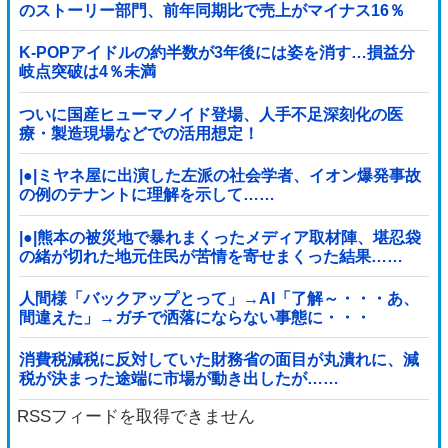
のストーリー部門、前年同期比で売上がマイナス16％
K-POPアイドルの約半数が3年後には姿を消す…損益分
岐点突破は4％未満
ついに国産ヒューマノイド登場、人手不足深刻化の医
療・製造現場などでの活用想定！
|●|ミヤネ屋に出演した左派の社会学者、イオン爆発事故
の例のテナントに理解を示して……
|●|熊本の被災地で暴れまくったメディア取材陣、堪忍袋
の緒が切れた地元住民が苦情を寄せまくった結果……
人間様「バックアップとって」→AI「了解～・・・あ、
間違えた」→ガチで洒落にならない事態に・・・
消費税減税に反対していた財務省の面目が丸潰れに、減
税が決まった途端に市場が動き出したが……
RSSフィードを取得できません