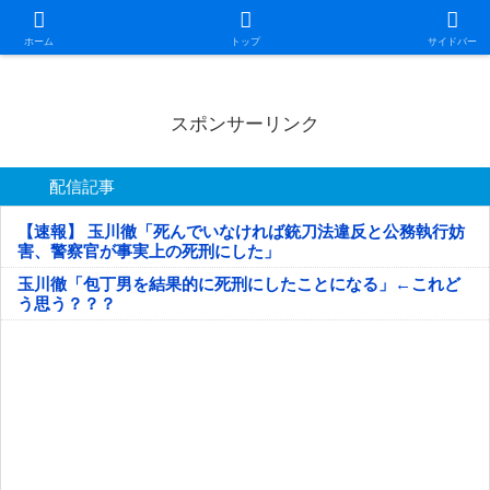
日本第一！ニュース録
ホーム
トップ
サイドバー
スポンサーリンク
配信記事
【速報】 玉川徹「死んでいなければ銃刀法違反と公務執行妨
害、警察官が事実上の死刑にした」
玉川徹「包丁男を結果的に死刑にしたことになる」←これど
う思う？？？