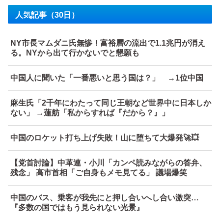
人気記事（30日）
NY市長マムダニ氏無惨！富裕層の流出で1.1兆円が消え
る。NYから出て行かないでと懇願も
中国人に聞いた「一番悪いと思う国は？」 →1位中国
麻生氏「2千年にわたって同じ王朝など世界中に日本しか
ない」 →蓮舫「私からすれば『だから？』」
中国のロケット打ち上げ失敗！山に堕ちて大爆発🚀💥
【党首討論】中革連・小川「カンペ読みながらの答弁、
残念」 高市首相「ご自身もメモ見てる」 議場爆笑
中国のバス、乗客が我先にと押し合いへし合い激突…
『多数の国ではもう見られない光景』