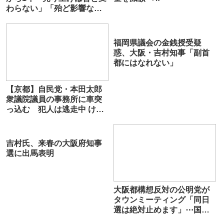
わらない」「殆ど影響なし
パンダなくても大丈夫」
福岡県議会の金銭授受疑
惑、大阪・吉村知事「副首
都にはなれない」
【京都】自民党・本田太郎
衆議院議員の事務所に車突
っ込む 犯人は逃走中 けが
人なし 舞鶴市
吉村氏、来春の大阪府知事
選に出馬表明
大阪都構想反対の公明党が
タウンミーティング「同日
選は絶対止めます」⋯国
民・足立康史参院議員も参