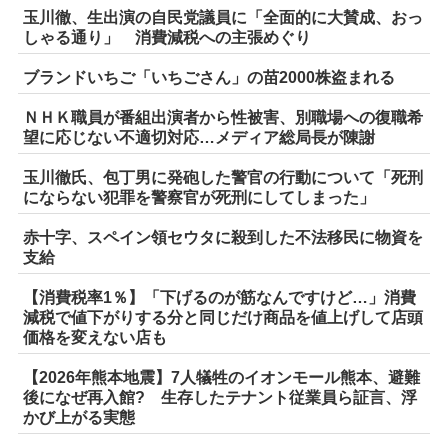
玉川徹、生出演の自民党議員に「全面的に大賛成、おっ
しゃる通り」 消費減税への主張めぐり
ブランドいちご「いちごさん」の苗2000株盗まれる
ＮＨＫ職員が番組出演者から性被害、別職場への復職希
望に応じない不適切対応…メディア総局長が陳謝
玉川徹氏、包丁男に発砲した警官の行動について「死刑
にならない犯罪を警察官が死刑にしてしまった」
赤十字、スペイン領セウタに殺到した不法移民に物資を
支給
【消費税率1％】「下げるのが筋なんですけど…」消費
減税で値下がりする分と同じだけ商品を値上げして店頭
価格を変えない店も
【2026年熊本地震】7人犠牲のイオンモール熊本、避難
後になぜ再入館? 生存したテナント従業員ら証言、浮
かび上がる実態