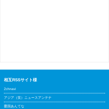
相互RSSサイト様
2chnavi
アジア（笑）ニュースアンテナ
憂国あんてな