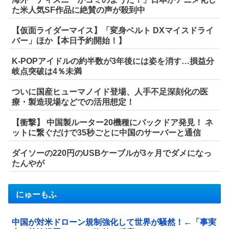
た米人気SF作品に絶賛の声が殺到中
【仮面ライダーマイス】「変身ベルト DXマイスドライ
バー」ほか【本日予約開始！】
K-POPアイドルの約半数が3年後には姿を消す…損益分
岐点突破は4％未満
ついに国産ヒューマノイド登場、人手不足深刻化の医
療・製造現場などでの活用想定！
【衝撃】 中国製ルーター20機種にバックドア発見！ ネ
ットに繋ぐだけで35秒ごとに中国のサーバーと通信
ダイソーの220円のUSBケーブルが3ヶ月でダメになっ
たんやが
にゅーもふ
中国が対米ドローン規制強化して世界が騒然！←「事実