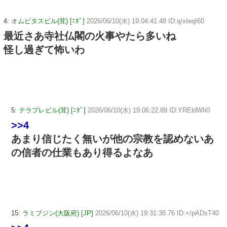
4:
オムビタスビル(茸) [ﾆﾀﾞ]
2026/06/10(水) 19:04:41.48 ID:q/xIeqI60
最近さあ寺社仏閣の火事やたら多いね
怪し過ぎて怖いわ
5:
テラプレビル(茸) [ﾆﾀﾞ]
2026/06/10(水) 19:06:22.89 ID:YREldWIi0
>>4
あまり信じたく無いが他の宗教を認めないあ
の信者の仕業もあり得るよなあ
15:
ラミブジン(大阪府) [JP]
2026/06/10(水) 19:31:38.76 ID:+/pADsT40