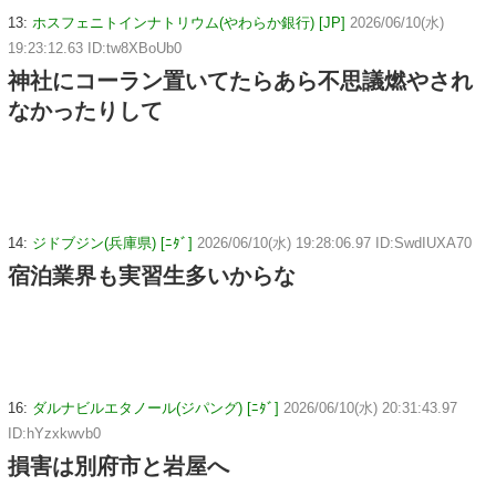
13:
ホスフェニトインナトリウム(やわらか銀行) [JP]
2026/06/10(水)
19:23:12.63 ID:tw8XBoUb0
神社にコーラン置いてたらあら不思議燃やされ
なかったりして
14:
ジドブジン(兵庫県) [ﾆﾀﾞ]
2026/06/10(水) 19:28:06.97 ID:SwdIUXA70
宿泊業界も実習生多いからな
16:
ダルナビルエタノール(ジパング) [ﾆﾀﾞ]
2026/06/10(水) 20:31:43.97
ID:hYzxkwvb0
損害は別府市と岩屋へ