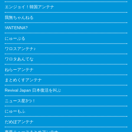
エンジョイ！韓国アンテナ
我無ちゃんねる
!ANTENNA?
にゅーぷる
ワロスアンテナ♪
ワロタあんてな
ねらーアンテナ
まとめくすアンテナ
Revival Japan 日本復活を叫ぶ
ニュース星3つ！
にゅーもふ
だめぽアンテナ
東亜ニュースまとめアンテナ