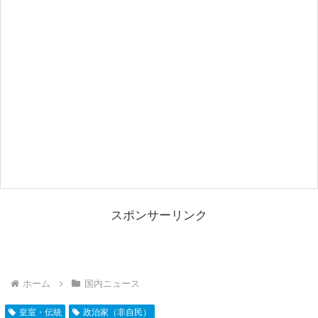
スポンサーリンク
ホーム
国内ニュース
皇室・伝統
政治家（非自民）