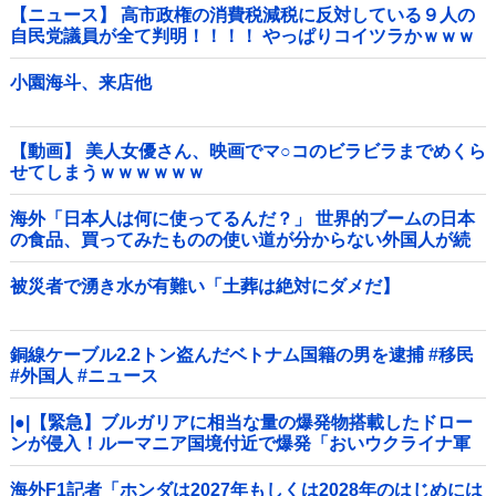
【ニュース】 高市政権の消費税減税に反対している９人の
自民党議員が全て判明！！！！ やっぱりコイツラかｗｗｗ
ｗｗ
小園海斗、来店他
【動画】 美人女優さん、映画でマ○コのビラビラまでめくら
せてしまうｗｗｗｗｗｗ
海外「日本人は何に使ってるんだ？」 世界的ブームの日本
の食品、買ってみたものの使い道が分からない外国人が続
出
被災者で湧き水が有難い「土葬は絶対にダメだ】
銅線ケーブル2.2トン盗んだベトナム国籍の男を逮捕 #移民
#外国人 #ニュース
|●|【緊急】ブルガリアに相当な量の爆発物搭載したドロー
ンが侵入！ルーマニア国境付近で爆発「おいウクライナ軍
がよく使う機種だぞ」
海外F1記者「ホンダは2027年もしくは2028年のはじめには