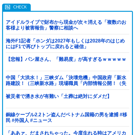
アイドルライブで財布から現金が次々消える「複数のお
客様より被害報告」警察に相談へ
海外F1記者「ホンダは2027年もしくは2028年のはじめ
にはF1で再びトップに戻れると確信」
【悲報】パン屋さん、「難易度」が高すぎるｗｗｗｗｗ
中国「大洪水！」三峡ダム「決壊危機」中国政府「新水
路建設！（三峡新水路」現場職員「内部情報公開！（失
踪」湖南省「三峡放流情報（画像」台風13号「...
被災者で湧き水が有難い「土葬は絶対にダメだ】
銅線ケーブル2.2トン盗んだベトナム国籍の男を逮捕 #移
民 #外国人 #ニュース
「ああァ、だまされちゃった。今度生れる時はアメリカ