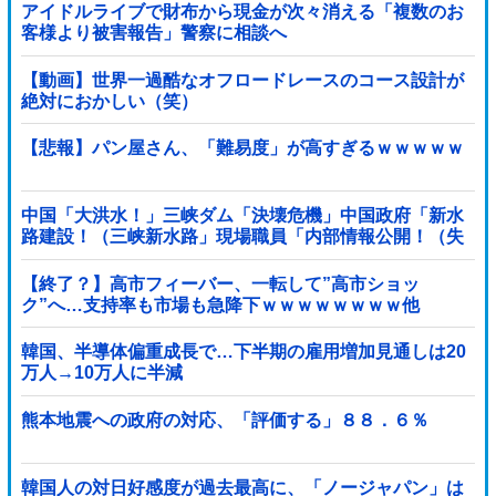
アイドルライブで財布から現金が次々消える「複数のお
客様より被害報告」警察に相談へ
【動画】世界一過酷なオフロードレースのコース設計が
絶対におかしい（笑）
【悲報】パン屋さん、「難易度」が高すぎるｗｗｗｗｗ
中国「大洪水！」三峡ダム「決壊危機」中国政府「新水
路建設！（三峡新水路」現場職員「内部情報公開！（失
踪」湖南省「三峡放流情報（画像」台風13号「...
【終了？】高市フィーバー、一転して”高市ショッ
ク”へ…支持率も市場も急降下ｗｗｗｗｗｗｗｗ他
韓国、半導体偏重成長で…下半期の雇用増加見通しは20
万人→10万人に半減
熊本地震への政府の対応、「評価する」８８．６％
韓国人の対日好感度が過去最高に、「ノージャパン」は