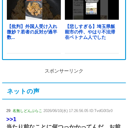
【批判】外国人受け入れ
【悲しすぎる】埼玉県飯
微妙？若者の反対が過半
能市の件、やはり不法滞
数...
在ベトナム人でした
スポンサーリンク
ネットの声
29:
名無しどんぶらこ
2026/06/10(水) 17:26:56.05 ID:TvdG0I3z0
>>1
当たり前なことに何つっかかってんだ お前