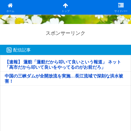
日本第一！ニュース録
ホーム
トップ
サイドバー
スポンサーリンク
配信記事
【速報】 蓮舫「蓮舫だから叩いて良いという報道」 ネット
「高市だから叩いて良いをやってるのがお前だろ」
中国の三峡ダムが全開放流を実施…長江流域で深刻な洪水被
害！