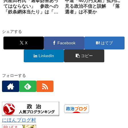
共産田村氏「選挙妨害あっ
中道「40万円支給」批判に
てはならない」 参政への
見る政治不信と誤解 「落
「鉄条網体当たり」は「言
選者」は不要か
論ではない」
シェアする
X
Facebook
はてブ
LinkedIn
コピー
フォローする
にほんブログ村