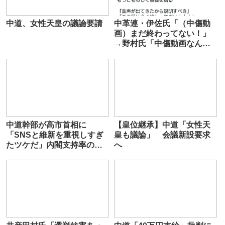
中道、女性天皇の議論要請
中革連・伊佐氏「（中傷動
画）まだ終わってない！」
→野村氏「中傷動画なんて
何処にも無いでしょ」
中道幹部が高市首相に
【皇位継承】中道「女性天
「SNSと維新を重視しすぎ
皇も議論」 会議新設要求
たツケだ」内閣支持率の大
へ
幅下落を”独自分析” 階猛
幹事長