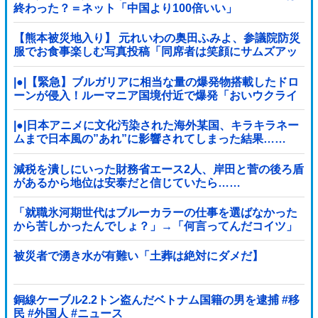
終わった？＝ネット「中国より100倍いい」
【熊本被災地入り】 元れいわの奥田ふみよ、参議院防災
服でお食事楽しむ写真投稿「同席者は笑顔にサムズアッ
プ」
|●|【緊急】ブルガリアに相当な量の爆発物搭載したドロ
ーンが侵入！ルーマニア国境付近で爆発「おいウクライ
ナ軍がよく使う機種だぞ」
|●|日本アニメに文化汚染された海外某国、キラキラネー
ムまで日本風の”あれ”に影響されてしまった結果……
減税を潰しにいった財務省エース2人、岸田と菅の後ろ盾
があるから地位は安泰だと信じていたら……
「就職氷河期世代はブルーカラーの仕事を選ばなかった
から苦しかったんでしょ？」→「何言ってんだコイツ」
の声、殺到
被災者で湧き水が有難い「土葬は絶対にダメだ】
銅線ケーブル2.2トン盗んだベトナム国籍の男を逮捕 #移
民 #外国人 #ニュース