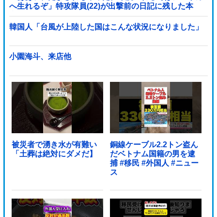
へ生れるぞ」特攻隊員(22)が出撃前の日記に残した本
音！
韓国人「台風が上陸した国はこんな状況になりました」
小園海斗、来店他
被災者で湧き水が有難い
銅線ケーブル2.2トン盗ん
「土葬は絶対にダメだ】
だベトナム国籍の男を逮
捕 #移民 #外国人 #ニュー
ス