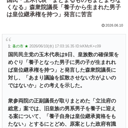
くなる」森衆院議長「養子から生まれた男子
は皇位継承権を持つ」発言に苦言
2026.06.10
1:
蚤の市 ★
2026/06/10(水) 17:03:16.35 ID:kKMzK+c09
国民民主党の玉木代表は9日、皇族数の確保策を
めぐり「養子となった男子に男の子が生まれれ
ば皇位継承権を持つ」と発言した森衆院議長に
対し、「あまり議論を拡散させない方がよいの
ではないか」との考えを示した。
衆参両院の正副議長が取りまとめた「立法府の
総意」案では、旧皇族の男系男子を養子に迎え
る案について、「養子自身は皇位継承資格をも
たない」とするにとどめ、原案とした政府有識