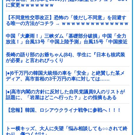
に変更ｗｗｗｗｗｗｗ
【不同意性交罪改正】恐怖の「後だし不同意」を回避す
る唯一の方法がコチラ → ｗｗｗｗｗｗｗｗｗｗｗｗｗｗ
ｗｗ
中国「大豪雨！」三峡ダム「基礎部分破損」中国「全力
放流！」台風13号「中国上陸予測」台風15号「中国接近
（画像」中国「台風同時上陸！（穀物生産が壊滅危機」
→
長崎の語り部のお爺ちゃん(84)、学生に『日本も核武装
が必要』と言われびっくり
|●|6千万円の韓国大統領の車を「安全」と絶賛した某メ
ディア、高市首相の3千万円の車に対しては……
|●|高市内閣の方針に反対した自民党議員9人のリストが
話題に、「岩屋はどこへ行った？」との指摘もある
が……
【悲報】韓国、ロシアウクライナ戦争に参戦へ！！！
トー横キッズ、大人に失望「悩み相談しても○○されて終
わり。傷つくだけ」