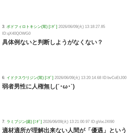
3:
ポドフィロトキシン(茸) [ﾆﾀﾞ]
2026/06/09(火) 13:18:27.85
ID:qX40QOWG0
具体例ないと判断しようがなくない？
6:
イドクスウリジン(茸) [ﾆﾀﾞ]
2026/06/09(火) 13:20:14.68 ID:bvCoEtJ00
弱者男性に人権無し(´･ω･`)
7:
ラミブジン(庭) [ﾆﾀﾞ]
2026/06/09(火) 13:21:00.97 ID:gVocJXl90
適材適所が理解出来ない人間が「優遇」という