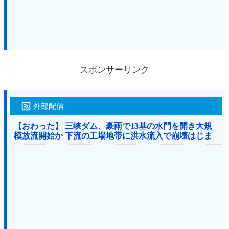
スポンサーリンク
外部配信
【おわった】 三峡ダム、豪雨で13基の水門を開き大規
模放流開始か 下流の工場地帯に洪水流入で崩壊はじま
る