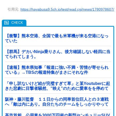
引用元:
https://hayabusa9.5ch.io/test/read.cgi/news/1780978607/
【衝撃】熊本空港、全国で最も米軍機が来る空港になっ
ていた
【群馬】デカいNinja乗りさん、後方確認しない軽四に当
てられてしまう。
【速報】熊本県知事「報道に強い不満・苦情が寄せられ
ている」→TBSの報道特集がまさにそれな件
「申し訳ないけど絵が完璧すぎて草」と某Youtuberに起
きた悲劇に目撃者騒然、”映え”のために愛車をを停めて
撮影していたら……
阪神・藤川監督 １１日からの同率首位巨人との３連戦
へ「敵は内にあり。自分たちのチームをしっかりやって
いく」他
高市首相、公用車を3000万円超の新型センチュリーSUV