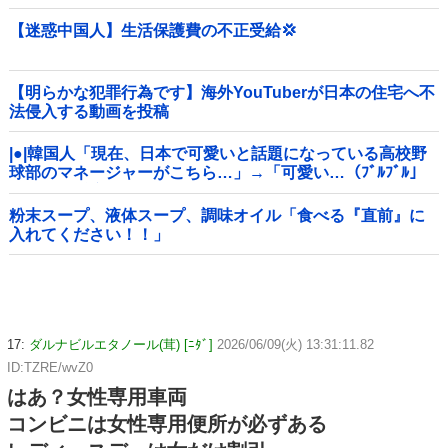
韓国の反応
【迷惑中国人】生活保護費の不正受給💢
【明らかな犯罪行為です】海外YouTuberが日本の住宅へ不
法侵入する動画を投稿
|●|韓国人「現在、日本で可愛いと話題になっている高校野
球部のマネージャーがこちら…」→「可愛い…（ﾌﾞﾙﾌﾞﾙ」
＝韓国の反応
粉末スープ、液体スープ、調味オイル「食べる『直前』に
入れてください！！」
17:
ダルナビルエタノール(茸) [ﾆﾀﾞ]
2026/06/09(火) 13:31:11.82
ID:TZRE/wvZ0
はあ？女性専用車両
コンビニは女性専用便所が必ずある