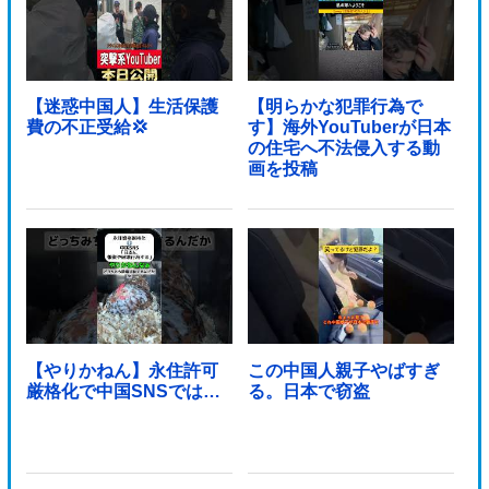
【迷惑中国人】生活保護
【明らかな犯罪行為で
費の不正受給💢
す】海外YouTuberが日本
の住宅へ不法侵入する動
画を投稿
【やりかねん】永住許可
この中国人親子やばすぎ
厳格化で中国SNSでは…
る。日本で窃盗