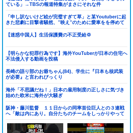
ている」→TBSの報道特集がまさにそれな件
「申し訳ないけど絵が完璧すぎて草」と某Youtuberに起
きた悲劇に目撃者騒然、”映え”のために愛車をを停めて
撮影していたら……
【迷惑中国人】生活保護費の不正受給💢
【明らかな犯罪行為です】海外YouTuberが日本の住宅へ
不法侵入する動画を投稿
長崎の語り部のお爺ちゃん(84)、学生に『日本も核武装
が必要』と言われびっくり
海外「不思議だね！」日本の雇用制度の正しさに気づき
始めた欧米に海外が大騒ぎ
阪神・藤川監督 １１日からの同率首位巨人との３連戦
へ「敵は内にあり。自分たちのチームをしっかりやって
いく」他