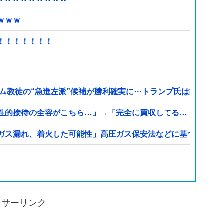
ｗｗｗ
！！！！！！！
ム教徒の“急進左派”候補が勝利確実に⋯トランプ氏は批判
性的接待の全容がこちら…」→「完全に買収してる…（ブルブ
ガス漏れ、着火した可能性」高圧ガス保安法などに基づき、経
ンサーリンク