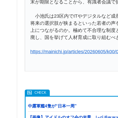
末が期限となることから、有識者会議で
小池氏は23区内でITやデジタルなど
将来の選択肢が狭まるといった若者の声
上につながるのか。極めて不合理な制度
廃し、国を挙げて人材育成に取り組むべ
https://mainichi.jp/articles/20260605/k0
中露軍艦4隻が“日本一周”
【画像】アイドルのオフ会の光景、レベチw w w w w