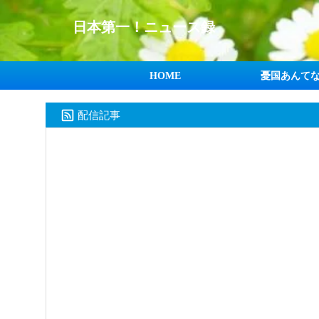
日本第一！ニュース録
HOME
憂国あんて
配信記事