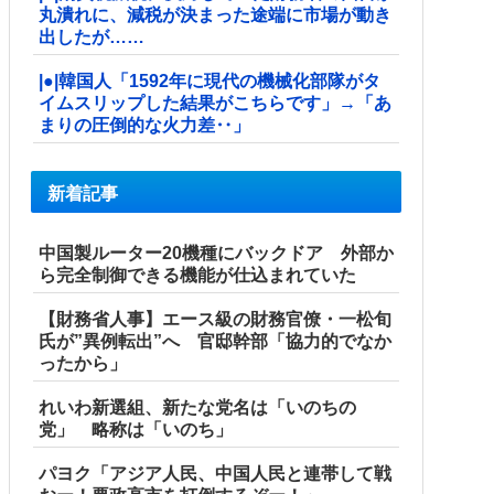
丸潰れに、減税が決まった途端に市場が動き
出したが……
|●|韓国人「1592年に現代の機械化部隊がタ
イムスリップした結果がこちらです」→「あ
まりの圧倒的な火力差‥」
新着記事
中国製ルーター20機種にバックドア 外部か
ら完全制御できる機能が仕込まれていた
【財務省人事】エース級の財務官僚・一松旬
氏が”異例転出”へ 官邸幹部「協力的でなか
ったから」
れいわ新選組、新たな党名は「いのちの
党」 略称は「いのち」
パヨク「アジア人民、中国人民と連帯して戦