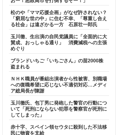
おー！悪政高市を打倒するぞー！」
松のや「ママ応援企画」がなぜ許されない？
「窮屈な世の中」に住む不幸、「尊重し合え
る社会」は遠ざかる一方 石原壮一郎氏
玉川徹、生出演の自民党議員に「全面的に大
賛成、おっしゃる通り」 消費減税への主張
めぐり
ブランドいちご「いちごさん」の苗2000株
盗まれる
ＮＨＫ職員が番組出演者から性被害、別職場
への復職希望に応じない不適切対応…メディ
ア総局長が陳謝
玉川徹氏、包丁男に発砲した警官の行動につ
いて「死刑にならない犯罪を警察官が死刑に
してしまった」
赤十字、スペイン領セウタに殺到した不法移
民に物資を支給