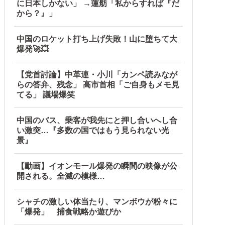
に日本しかない」 →蓮舫「私からすれば『だ
から？』」
中国のロケット打ち上げ失敗！山に堕ちて大
爆発🚀💥
【党首討論】中革連・小川「カンペ読みなが
らの答弁、残念」 高市首相「ご自身もメモ見
てる」 議場爆笑
中国のバス、乗客が我先にと押し合いへし合
い激突…『多数の国ではもう見られない光
景』
【動画】イオンモール爆発の瞬間の映像が公
開される。全滅の模様…
シャチの激しい体当たり、マンボウが粉々に
「爆発」 捕食戦略か遊びか