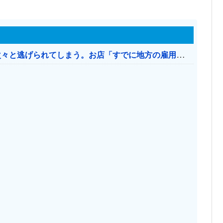
日本のお店、時給1500円でもミャンマー人に次々と逃げられてしまう。お店「すでに地方の雇用は崩壊」