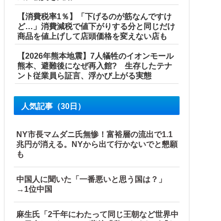
【消費税率1％】「下げるのが筋なんですけ
ど…」消費減税で値下がりする分と同じだけ
商品を値上げして店頭価格を変えない店も
【2026年熊本地震】7人犠牲のイオンモール
熊本、避難後になぜ再入館? 生存したテナ
ント従業員ら証言、浮かび上がる実態
人気記事（30日）
ル」＝韓国の反応
産省に報告他
NY市長マムダニ氏無惨！富裕層の流出で1.1
兆円が消える。NYから出て行かないでと懇願
も
中国人に聞いた「一番悪いと思う国は？」
→1位中国
麻生氏「2千年にわたって同じ王朝など世界中