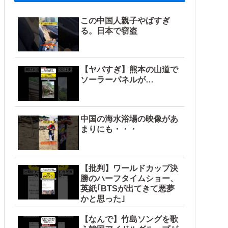
この中国人親子やばすぎ
る。日本で窃盗
【ヤバすぎ】熊本の山道で
ソーラーパネルが…
中国の海水浴場の映像があ
まりにも・・・
【批判】ワールドカップ決
勝のハーフタイムショー、
英紙｢BTSが出てきて悪夢
かと思った｣
【なんで】竹島ソングを歌