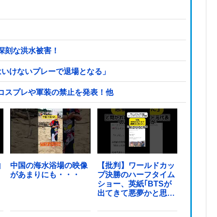
深刻な洪水被害！
はいけないプレーで退場となる」
コスプレや軍装の禁止を発表！他
山
中国の海水浴場の映像
【批判】ワールドカッ
があまりにも・・・
プ決勝のハーフタイム
ショー、英紙｢BTSが
出てきて悪夢かと思っ
た｣