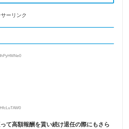
ンサーリンク
D:lhPyHMNe0
D:HfcLuTAW0
座って高額報酬を貰い続け退任の際にもさら