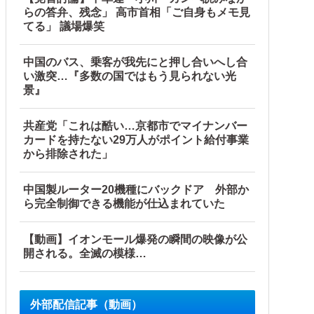
らの答弁、残念」 高市首相「ご自身もメモ見
てる」 議場爆笑
中国のバス、乗客が我先にと押し合いへし合
い激突…『多数の国ではもう見られない光
景』
共産党「これは酷い…京都市でマイナンバー
カードを持たない29万人がポイント給付事業
から排除された」
中国製ルーター20機種にバックドア 外部か
ら完全制御できる機能が仕込まれていた
【動画】イオンモール爆発の瞬間の映像が公
開される。全滅の模様…
外部配信記事（動画）