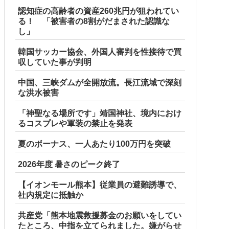
認知症の高齢者の資産260兆円が狙われてい
る！ 「被害者の8割がだまされた認識な
し」
韓国サッカー協会、外国人審判を性接待で買
収していた事が判明
中国、三峡ダムが全開放流。長江流域で深刻
な洪水被害
「神聖なる場所です」靖国神社、境内におけ
るコスプレや軍装の禁止を発表
夏のボーナス、一人あたり100万円を突破
2026年度 暑さのピーク終了
ア各種【予約開始】
【イオンモール熊本】従業員の避難誘導で、
社内規定に抵触か
共産党「熊本地震救援募金のお願いをしてい
たところ、中指を立てられました。嫌がらせ