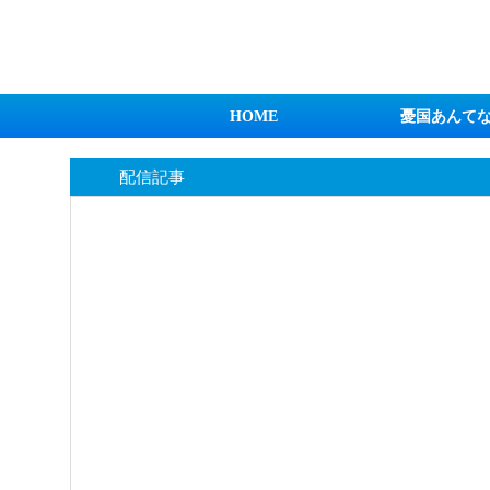
日本第一！ニュース録
HOME
憂国あんて
配信記事