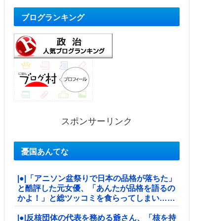
ブログランキング
スポンサーリンク
憂国あんてな
|●|「アニソン盆祭りで日本の品格が落ちた」
と酷評した元女優、「あんたが品格を語るの
かよ！」と総ツッコミを食らってしまい……
|●|反核団体の代表を務める爺さん、「核を持