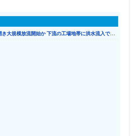
【おわった】 三峡ダム、豪雨で13基の水門を開き大規模放流開始か 下流の工場地帯に洪水流入で崩壊はじまる