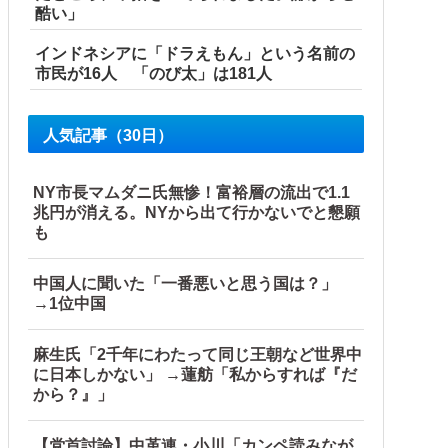
酷い」
インドネシアに「ドラえもん」という名前の
市民が16人 「のび太」は181人
人気記事（30日）
NY市長マムダニ氏無惨！富裕層の流出で1.1
兆円が消える。NYから出て行かないでと懇願
も
中国人に聞いた「一番悪いと思う国は？」
→1位中国
麻生氏「2千年にわたって同じ王朝など世界中
に日本しかない」 →蓮舫「私からすれば『だ
から？』」
【党首討論】中革連・小川「カンペ読みなが