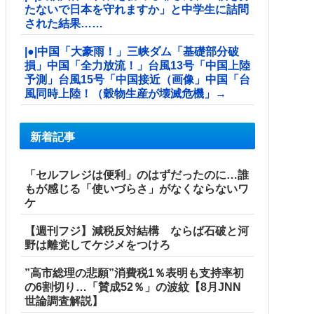
たないで日本を守れますか」と中学生に詰問
された結果……
|●|中国「大豪雨！」三峡ダム「基礎部分破
損」中国「全力放流！」台風13号「中国上陸
予測」台風15号「中国接近（画像」中国「台
風同時上陸！（穀物生産が壊滅危機」→
新着記事
「セルフレジは便利」のはずだったのに…誰
もが感じる「使いづらさ」がなくならないワ
ケ
【週刊フジ】減税反対結構 ならば石破と河
野は離党してケジメをつけろ
”高市総理の悲願”消費税1％表明も支持率初
の6割切り…「賛成52％」の波紋【8月JNN
世論調査解説】