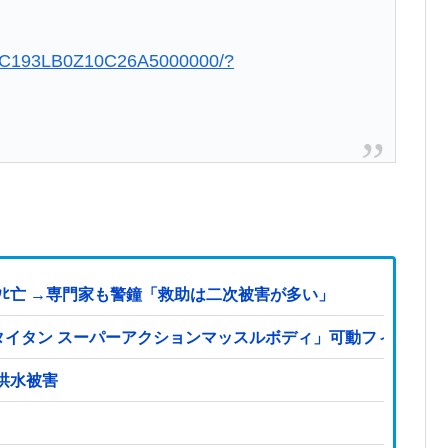
QOUC193LB0Z10C26A5000000/?
ﾋ亡 →専門家も警鐘「救助は二次被害が多い」
S「タイタン スーパーアクションマッスルボディ」可動フィギュ
洪水被害