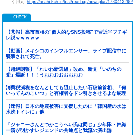
引用元:
https://asahi.5ch.io/test/read.cgi/newsplus/1780413290/
【悲報】高市首相の“個人的なSNS投稿”で習近平ブチギ
レ説ｗｗｗｗｗ
【動画】メキシコのインフルエンサー、ライブ配信中に
襲撃されて死亡。
【超絶朗報】「れいわ新選組」改め、新党「いのちの
党」爆誕！！！うおおおおおおおお
消費税減税をなんとしても阻止したい石破前首相、「何
いってんのこいつ」と有権者をドン引きさせるよな屁理
屈を……
【速報】日本の地震被害に支援したのに「韓国産の水は
水洗トイレに」他
「ジャニーさんとつかこうへい氏は同じ」少年隊・錦織
一清が明かすレジェンドの共通点と我流の演出論