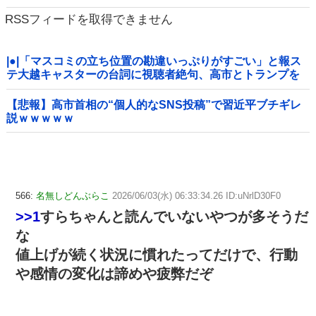
RSSフィードを取得できません
|●|「マスコミの立ち位置の勘違いっぷりがすごい」と報ス
テ大越キャスターの台詞に視聴者絶句、高市とトランプを
同列視させようという思惑がひしひしと
【悲報】高市首相の“個人的なSNS投稿”で習近平ブチギレ
説ｗｗｗｗｗ
566:
名無しどんぶらこ
2026/06/03(水) 06:33:34.26 ID:uNrlD30F0
>>1
すらちゃんと読んでいないやつが多そうだ
な
値上げが続く状況に慣れたってだけで、行動
や感情の変化は諦めや疲弊だぞ