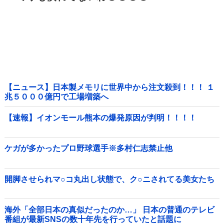
【ニュース】日本製メモリに世界中から注文殺到！！！ １
兆５０００億円で工場増築へ
【速報】イオンモール熊本の爆発原因が判明！！！！
ケガが多かったプロ野球選手※多村仁志禁止他
開脚させられマ○コ丸出し状態で、ク○ニされてる美女たち
海外「全部日本の真似だったのか…」 日本の普通のテレビ
番組が最新SNSの数十年先を行っていたと話題に