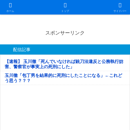
日本第一！ニュース録
ホーム
トップ
サイドバー
スポンサーリンク
配信記事
【速報】 玉川徹「死んでいなければ銃刀法違反と公務執行妨
害、警察官が事実上の死刑にした」
玉川徹「包丁男を結果的に死刑にしたことになる」←これど
う思う？？？