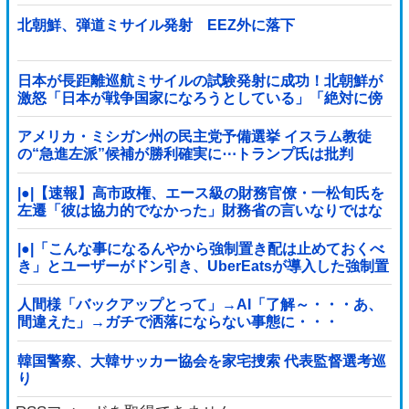
北朝鮮、弾道ミサイル発射 EEZ外に落下
日本が長距離巡航ミサイルの試験発射に成功！北朝鮮が
激怒「日本が戦争国家になろうとしている」「絶対に傍
観しない、必ず後悔させる」
アメリカ・ミシガン州の民主党予備選挙 イスラム教徒
の“急進左派”候補が勝利確実に⋯トランプ氏は批判
|●|【速報】高市政権、エース級の財務官僚・一松旬氏を
左遷「彼は協力的でなかった」財務省の言いなりではな
いことが判明
|●|「こんな事になるんやから強制置き配は止めておくべ
き」とユーザーがドン引き、UberEatsが導入した強制置
き配が起こしたのは……
人間様「バックアップとって」→AI「了解～・・・あ、
間違えた」→ガチで洒落にならない事態に・・・
韓国警察、大韓サッカー協会を家宅捜索 代表監督選考巡
り