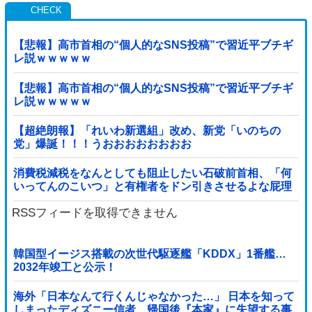
【悲報】高市首相の“個人的なSNS投稿”で習近平ブチギ
レ説ｗｗｗｗｗ
【悲報】高市首相の“個人的なSNS投稿”で習近平ブチギ
レ説ｗｗｗｗｗ
【超絶朗報】「れいわ新選組」改め、新党「いのちの
党」爆誕！！！うおおおおおおおお
消費税減税をなんとしても阻止したい石破前首相、「何
いってんのこいつ」と有権者をドン引きさせるよな屁理
屈を……
RSSフィードを取得できません
韓国型イージス搭載の次世代駆逐艦「KDDX」1番艦…
2032年竣工と公示！
海外「日本なんて行くんじゃなかった…」 日本を知って
しまったディズニー信者、帰国後『本家』に失望する事