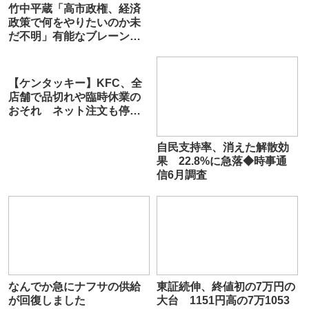
竹中平蔵「高市政権、経済
政策で何をやりたいのか未
だ不明」有能なブレーンの
不在を懸念…小泉政権とは
「政策の充実度に雲泥の
差」
【ケンタッキー】KFC、全
店舗で品切れや臨時休業の
おそれ ネット注文も停
止 原因はニチレイへの不
正アクセス
自民支持率、消えた解散効
果 22.8%に急落◆時事通
信6月調査
なんでか急にナフサの供給
東証続伸、終値初の7万円の
が回復しました
大台 1151円高の7万1053