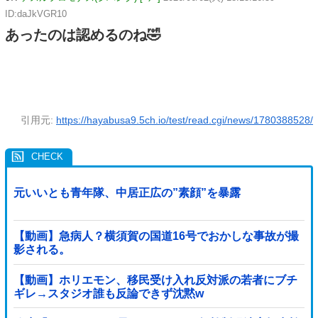
ID:daJkVGR10
あったのは認めるのね🤣
引用元:
https://hayabusa9.5ch.io/test/read.cgi/news/1780388528/
元いいとも青年隊、中居正広の”素顔”を暴露
【動画】急病人？横須賀の国道16号でおかしな事故が撮
影される。
【動画】ホリエモン、移民受け入れ反対派の若者にブチ
ギレ→スタジオ誰も反論できず沈黙w