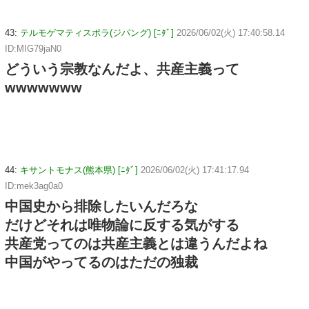
43:
テルモゲマティスポラ(ジパング) [ﾆﾀﾞ]
2026/06/02(火) 17:40:58.14
ID:MIG79jaN0
どういう宗教なんだよ、共産主義って
wwwwwww
44:
キサントモナス(熊本県) [ﾆﾀﾞ]
2026/06/02(火) 17:41:17.94
ID:mek3ag0a0
中国史から排除したいんだろな
だけどそれは唯物論に反する気がする
共産党ってのは共産主義とは違うんだよね
中国がやってるのはただの独裁