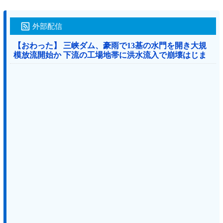
外部配信
【おわった】 三峡ダム、豪雨で13基の水門を開き大規
模放流開始か 下流の工場地帯に洪水流入で崩壊はじま
る