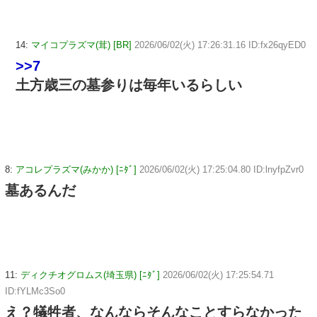
14:
マイコプラズマ(茸) [BR]
2026/06/02(火) 17:26:31.16 ID:fx26qyED0
>>7
土方歳三の墓参りは毎年いるらしい
8:
アコレプラズマ(みかか) [ﾆﾀﾞ]
2026/06/02(火) 17:25:04.80 ID:lnyfpZvr0
墓あるんだ
11:
ディクチオグロムス(埼玉県) [ﾆﾀﾞ]
2026/06/02(火) 17:25:54.71
ID:fYLMc3So0
え？犠牲者、なんならそんなことすらなかった