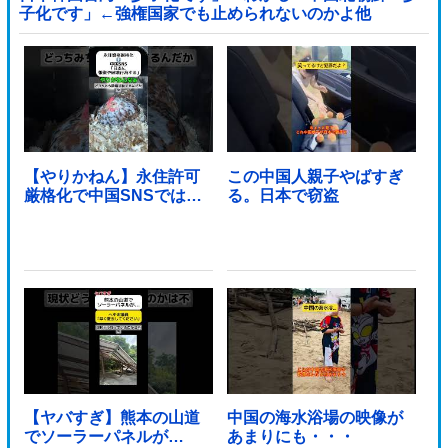
子化です」←強権国家でも止められないのかよ他
【やりかねん】永住許可
この中国人親子やばすぎ
厳格化で中国SNSでは…
る。日本で窃盗
【ヤバすぎ】熊本の山道
中国の海水浴場の映像が
でソーラーパネルが…
あまりにも・・・