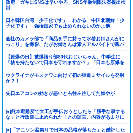
政府「ガキにSNSは早いやろ」SNS年齢制限法案提出検
討
日本韓国台湾「少子化です」←わかる 中国北朝鮮「少
子化です」←強権国家でも止められないのかよ他
会社のカメラ部で「商品を手に持って水着お姉さんがに
っこり」を撮影、だがお姉さんは素人アルバイトで親バ
レした結果……
【原爆の日】被爆語り部80代おじいちゃん、中学生に
「核を持たないで日本を守れますか？」「日本も原爆を
持たないと負ける！」と言われ絶句 ………
ウクライナがモスクワに向けて初の弾道ミサイルを発射
か？！
先日エアコンの効きが悪いと右往左往してた奴やが
|●|熊本避難所で大工が手伝おうとしたら「勝手な事する
な」と行政側に止められた！との証言、内容があまりに
胡散臭すぎた結果……
|●|「アニソン盆祭りで日本の品格が落ちた」と酷評した