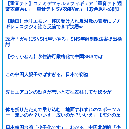
【重音テト】コナミデフォルメフィギュア「重音テト 通
常衣装Ver.」「重音テト SV衣装Ver.」【彩色原型公開】
【動画】ホリエモン、移民受け入れ反対派の若者にブチ
ギレ→スタジオ誰も反論できず沈黙w
政府「ガキにSNSは早いやろ」SNS年齢制限法案提出検
討
【やりかねん】永住許可厳格化で中国SNSでは…
この中国人親子やばすぎる。日本で窃盗
先日エアコンの効きが悪いと右往左往してた奴やが
体を折りたたんで乗り込む、地面すれすれのスポーツカ
ー「速いのか？いいえ。広いのか？いいえ」【海外の反
応】
日本韓国台湾「少子化です」←わかる 中国北朝鮮「少