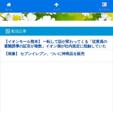
日本第一！ニュース録
ホーム
トップ
サイドバー
配信記事
【イオンモール熊本】 一転して話が変わってくる「従業員の
避難誘導の証言が複数」イオン側が社内規定に抵触していた
疑い
【画像】 セブンイレブン、ついに神商品を販売