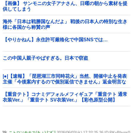
【画像】 サンモニの女子アナさん、日曜の朝から素材を提
供してしまう
海外「日本は戦勝国なんだよ」 戦後の日本人の特別な生き
様に各国から称賛の声
【やりかねん】永住許可厳格化で中国SNSでは…
この中国人親子やばすぎる。日本で窃盗
|●|【速報】「琵琶湖三市同時花火」当然、開催中止を発表
主催「今後案内するので個別返信できません」返金明言な
く今後ご案内で終わる
【重音テト】コナミデフォルメフィギュア「重音テト 通常
衣装Ver.」「重音テト SV衣装Ver.」【彩色原型公開】
29:
ニトロソモナス(みょ) [ﾆﾀﾞ]
2026/06/02(火) 17:32:25.26 ID:PKyBhyns0