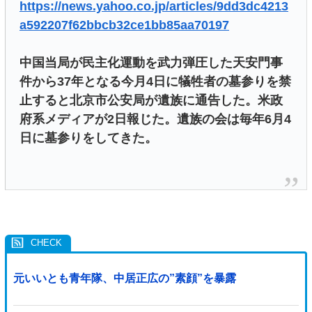
https://news.yahoo.co.jp/articles/9dd3dc4213
a592207f62bbcb32ce1bb85aa70197
中国当局が民主化運動を武力弾圧した天安門事
件から37年となる今月4日に犠牲者の墓参りを禁
止すると北京市公安局が遺族に通告した。米政
府系メディアが2日報じた。遺族の会は毎年6月4
日に墓参りをしてきた。
元いいとも青年隊、中居正広の”素顔”を暴露