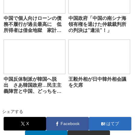
中国で個人向けローンの債
中国政府「中国の南シナ海
務不履行が過去最高に 低
領有権を退けた仲裁裁判所
所得者は借金地獄 家計の
の判決は”違法”！」
不良債権残高は53兆円
中国反体制派が韓国へ脱
王毅外相が日中韓外相会議
出 さあ韓国政府…民主主
を欠席
義陣営と中国、どっちをと
る？
シェアする
X
Facebook
はてブ