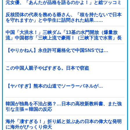
元女優、「あんたが品格を語るのかよ！」と総ツッコミ
を食らってしまい……
反核団体の代表を務める爺さん、「核を持たないで日本
を守れますか」と中学生に詰問された結果……
中国「大洪水！」三峡ダム「13基の水門開放（爆量放
流」中国都市「三峡上流で豪雨！（三峡下流で水害」長
江と黄河「同時氾濫危機」台風13号「中国本土...
【やりかねん】永住許可厳格化で中国SNSでは…
この中国人親子やばすぎる。日本で窃盗
【ヤバすぎ】熊本の山道でソーラーパネルが…
韓国が独島を不法占拠？…日本の高校新教科書、また強
引な主張＝韓国の反応
海外「凄すぎる！」折り紙と並ぶあの日本の偉大な発明
に海外がびっくり仰天