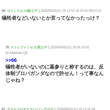
66:
ロドシクルス(庭) [ﾆﾀﾞ]
2026/06/02(火) 18:12:51.10 ID:dVJ8VLCc0
犠牲者などいないとか言ってなかったっけ？
78:
ストレプトミセス(茸) [ﾆﾀﾞ]
2026/06/02(火) 18:26:14.92
ID:SMkhh8+Q0
>>66
犠牲者がいないのに墓参りと称するのは、反
体制プロパガンダなので許せん！って事なん
じゃね？
67:
デスルフロモナス(ジパング) [ﾆﾀﾞ]
2026/06/02(火) 18:13:16.59