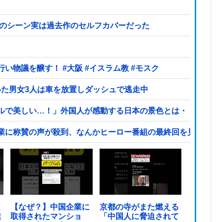
あのシーン実は過去作のセルフカバーだった
大阪府の小学校でイスラム教の指導者が授業を行い物議を醸す！ #大阪 #イスラム教 #モスク
いた男女3人は車を放置しダッシュで逃走中
ルで美しい…！」外国人が感動する日本の景色とは・・・？【
業に称賛の声が殺到、なんかヒーロー番組の最終回を見ている
ス
【なぜ？】中国企業に
京都の寺がまた燃える
業
取得されたマンショ
「中国人に脅迫されて