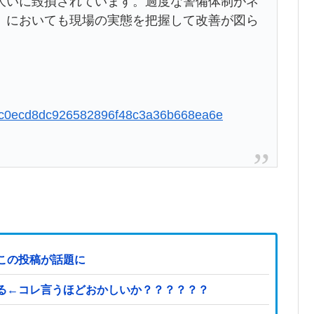
大いに毀損されています。過度な警備体制がネ
）においても現場の実態を把握して改善が図ら
a7eec0ecd8dc926582896f48c3a36b668ea6e
この投稿が話題に
る←コレ言うほどおかしいか？？？？？？