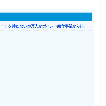
共産党「これは酷い…京都市でマイナンバーカードを持たない29万人がポイント給付事業から排除された」