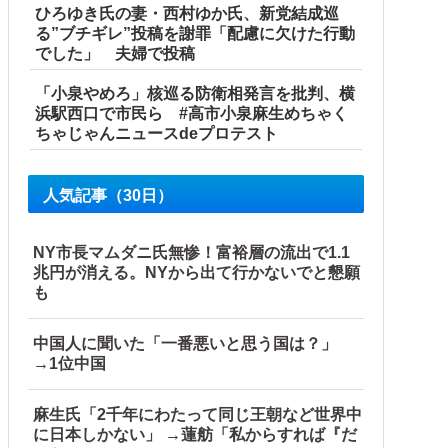
ひろゆき氏の妻・西村ゆか氏、新党結成巡
る”ブチギレ”投稿を謝罪「配慮に欠けた行動
でした」 夫婦で投稿
「小泉やめろ」核巡る防衛相発言を批判、横
浜駅西口で市民ら #高市小泉麻生めちゃく
ちゃじゃんニュースdeプロテスト
人気記事（30日）
NY市長マムダニ氏無惨！富裕層の流出で1.1
兆円が消える。NYから出て行かないでと懇願
も
中国人に聞いた「一番悪いと思う国は？」
→1位中国
麻生氏「2千年にわたって同じ王朝など世界中
に日本しかない」 →蓮舫「私からすれば『だ