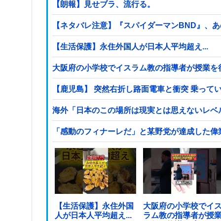
【朗報】見せブラ、流行る。
【ネタバレ注意】『スパイダーマンBND』、
【生活保護】永住外国人が日本人平均超え...
【鹿児島】 突然右折し路面電車と衝突 乗って
海外「日本のこの場所は現実とは思えないレベ
「感動のフィナーレだ」と某野党が達成した偉
【生活保護】永住外国
大阪府の小学校でイ
人が日本人平均超え...
ラム教の指導者が授