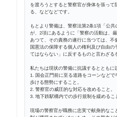
を渡ろうとすると警察官が身体を張って
る、などなどです。
もとより警備は、警察法第2条1項「公
が、2項にあるように「警察の活動は、
あつて、その責務の遂行に当つては、不
国憲法の保障する個人の権利及び自由の
てはならない」に反するものと言わざる
私たちは現状の警備に抗議するとともに
1. 国会正門前に至る道路をコーンなど
歩ける態勢にすること。
2. 警察官の威圧的な対応を改めること。
3. 地下鉄駅構内での歩行規制を緩めるこ
現場の警察官が職務に忠実で献身的なこ