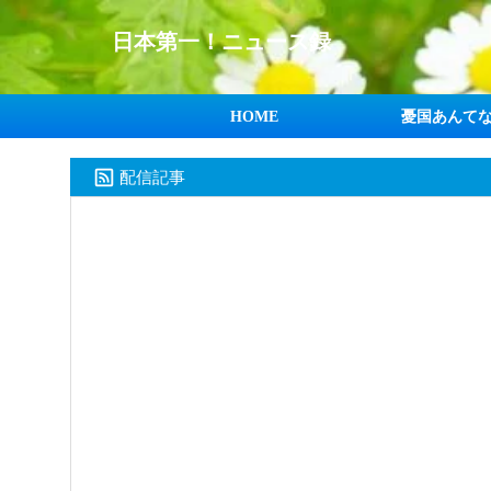
日本第一！ニュース録
HOME
憂国あんて
配信記事