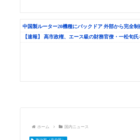
中国製ルーター20機種にバックドア 外部から完全
【速報】 高市政権、エース級の財務官僚・一松旬
ホーム
国内ニュース
政治家（非自民）