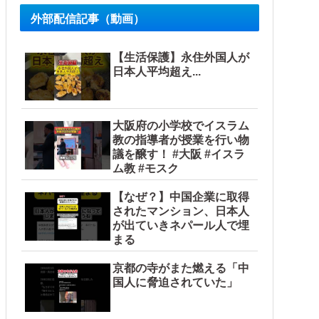
外部配信記事（動画）
【生活保護】永住外国人が
日本人平均超え...
大阪府の小学校でイスラム
教の指導者が授業を行い物
議を醸す！ #大阪 #イスラ
海外の反応】
ム教 #モスク
ような気分に……他
【なぜ？】中国企業に取得
されたマンション、日本人
が出ていきネパール人で埋
まる
京都の寺がまた燃える「中
国人に脅迫されていた」