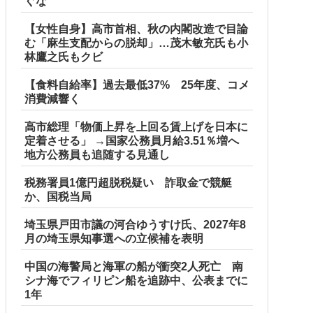
ぐな
【女性自身】高市首相、秋の内閣改造で目論
む「麻生支配からの脱却」…茂木敏充氏も小
林鷹之氏もクビ
【食料自給率】過去最低37% 25年度、コメ
消費減響く
高市総理「物価上昇を上回る賃上げを日本に
定着させる」 →国家公務員月給3.51％増へ
地方公務員も追随する見通し
税務署員1億円超脱税疑い 詐取金で競艇
か、国税当局
埼玉県戸田市議の河合ゆうすけ氏、2027年8
月の埼玉県知事選への立候補を表明
中国の海警局と海軍の船が衝突2人死亡 南
シナ海でフィリピン船を追跡中、公表までに
1年