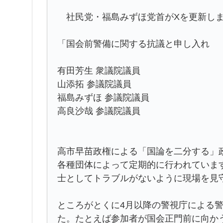
社民党・福島みずほ党首がXを更新し
「国会前警備に関する抗議と申し入れ
有田芳生 衆議院議員
山添拓 参議院議員
福島みずほ 参議院議員
高良沙哉 参議院議員
高市早苗政権による「国論を二分する」
各種団体によって定期的に行われていま
士としてトラブルがないように現場を見
ところがとくに4月以降の警視庁による
た。たとえば参加者が国会正門前に向か