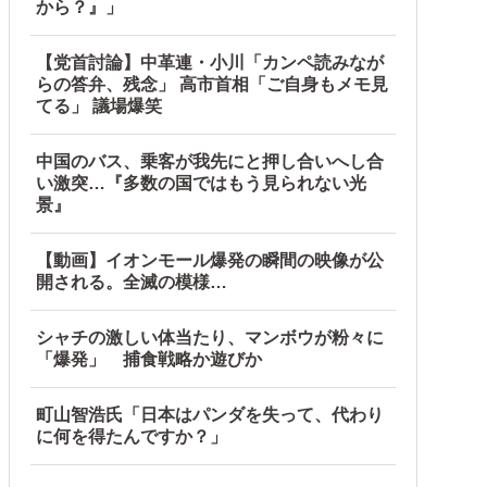
から？』」
【党首討論】中革連・小川「カンペ読みなが
らの答弁、残念」 高市首相「ご自身もメモ見
てる」 議場爆笑
中国のバス、乗客が我先にと押し合いへし合
い激突…『多数の国ではもう見られない光
景』
【動画】イオンモール爆発の瞬間の映像が公
開される。全滅の模様…
シャチの激しい体当たり、マンボウが粉々に
「爆発」 捕食戦略か遊びか
町山智浩氏「日本はパンダを失って、代わり
に何を得たんですか？」