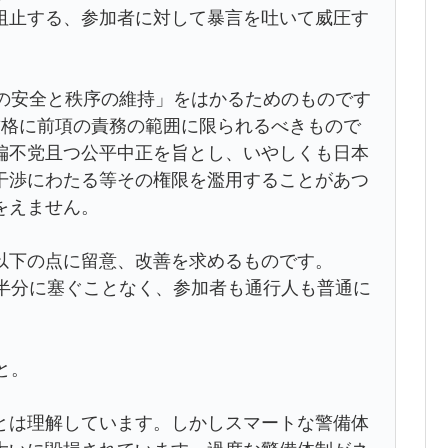
阻止する、参加者に対して暴言を吐いて威圧す
共の安全と秩序の維持」をはかるためのものです
厳格に前項の責務の範囲に限られるべきもので
偏不党且つ公平中正を旨とし、いやしくも日本
干渉にわたる等その権限を濫用することがあつ
をえません。
以下の点に留意、改善を求めるものです。
で半分に塞ぐことなく、参加者も通行人も普通に
と。
とは理解しています。しかしスマートな警備体