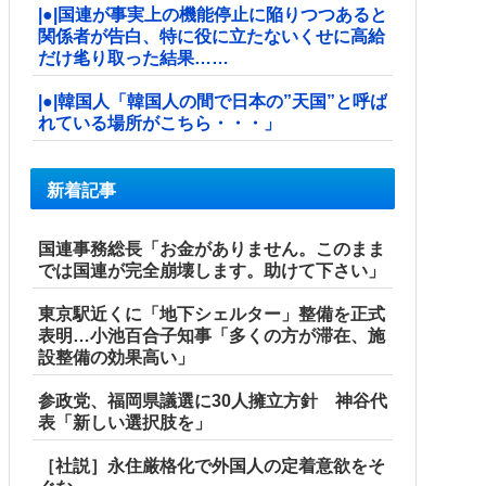
|●|国連が事実上の機能停止に陥りつつあると
関係者が告白、特に役に立たないくせに高給
だけ毟り取った結果……
|●|韓国人「韓国人の間で日本の”天国”と呼ば
れている場所がこちら・・・」
新着記事
国連事務総長「お金がありません。このまま
では国連が完全崩壊します。助けて下さい」
東京駅近くに「地下シェルター」整備を正式
表明…小池百合子知事「多くの方が滞在、施
設整備の効果高い」
参政党、福岡県議選に30人擁立方針 神谷代
表「新しい選択肢を」
［社説］永住厳格化で外国人の定着意欲をそ