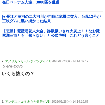
在日ベトナム人達、3000匹を乱獲
|●|長江と黄河の二大河川が同時に危機に突入、台風13号が
三峡ダムに襲い掛かった結果……
【悲報】琵琶湖花火大会、詐欺扱いされ大炎上！！なお琵
琶湖三市とも「知らない」と公式声明←これどう言うこと
なんや！？？？？？？？？
7:
アメリカンカール(ジパング) [RU]
2026/05/28(木) 14:14:09.12
ID:HYH+ZK/V0
いくら抜くの？
8:
アンデスネコ(やわらか銀行) [US]
2026/05/28(木) 14:14:19.87