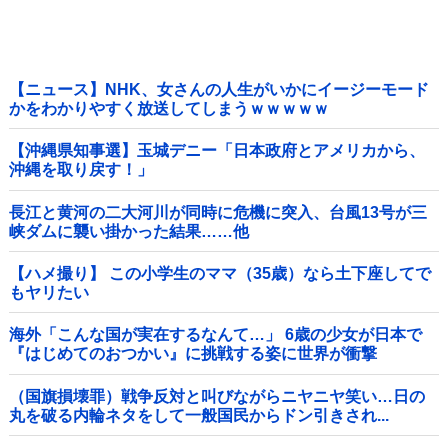
【ニュース】NHK、女さんの人生がいかにイージーモード
かをわかりやすく放送してしまうｗｗｗｗｗ
【沖縄県知事選】玉城デニー「日本政府とアメリカから、
沖縄を取り戻す！」
長江と黄河の二大河川が同時に危機に突入、台風13号が三
峡ダムに襲い掛かった結果……他
【ハメ撮り】 この小学生のママ（35歳）なら土下座してで
もヤリたい
海外「こんな国が実在するなんて…」 6歳の少女が日本で
『はじめてのおつかい』に挑戦する姿に世界が衝撃
（国旗損壊罪）戦争反対と叫びながらニヤニヤ笑い…日の
丸を破る内輪ネタをして一般国民からドン引きされ...