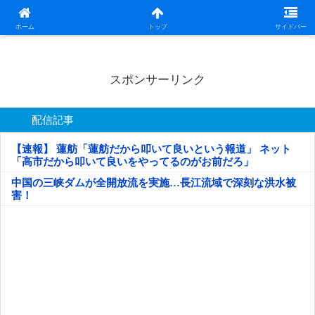
日本第一！ニュース録
ホーム
トップ
サイドバー
スポンサーリンク
配信記事
【速報】 蓮舫「蓮舫だから叩いて良いという報道」 ネット
「高市だから叩いて良いをやってるのがお前だろ」
中国の三峡ダムが全開放流を実施…長江流域で深刻な洪水被
害！