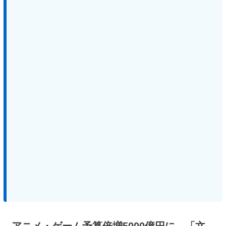
アニメ・ゲーム予算倍増5000億円に 「文