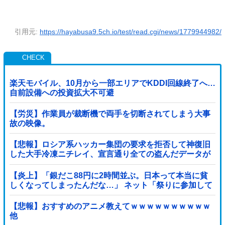
引用元:
https://hayabusa9.5ch.io/test/read.cgi/news/1779944982/
楽天モバイル、10月から一部エリアでKDDI回線終了へ…
自前設備への投資拡大不可避
【労災】作業員が裁断機で両手を切断されてしまう大事
故の映像。
【悲報】ロシア系ハッカー集団の要求を拒否して神復旧
した大手冷凍ニチレイ、宣言通り全ての盗んだデータが
公開される
【炎上】「銀だこ88円に2時間並ぶ。日本って本当に貧
しくなってしまったんだな…」 ネット「祭りに参加して
るだけでなんでこんなこと言われなあかんの...
【悲報】おすすめのアニメ教えてｗｗｗｗｗｗｗｗｗｗ
他