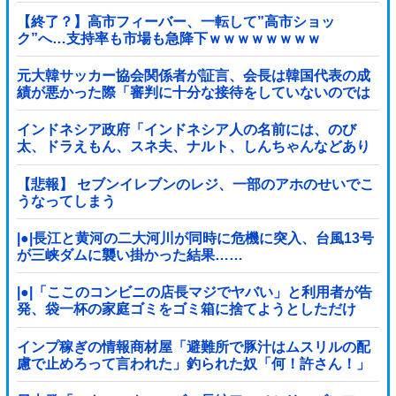
【終了？】高市フィーバー、一転して”高市ショッ
ク”へ…支持率も市場も急降下ｗｗｗｗｗｗｗｗ
元大韓サッカー協会関係者が証言、会長は韓国代表の成
績が悪かった際「審判に十分な接待をしていないのでは
ないかと叱責した」
インドネシア政府「インドネシア人の名前には、のび
太、ドラえもん、スネ夫、ナルト、しんちゃんなどあり
ます」
【悲報】 セブンイレブンのレジ、一部のアホのせいでこ
うなってしまう
|●|長江と黄河の二大河川が同時に危機に突入、台風13号
が三峡ダムに襲い掛かった結果……
|●|「ここのコンビニの店長マジでヤバい」と利用者が告
発、袋一杯の家庭ゴミをゴミ箱に捨てようとしただけ
で……
インプ稼ぎの情報商材屋「避難所で豚汁はムスリルの配
慮で止めろって言われた」釣られた奴「何！許さん！」
17万いいね