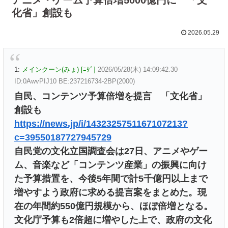
化省」創設も
2026.05.29
1:
メインクーン(みょ) [ﾆﾀﾞ]
2026/05/28(木) 14:09:42.30
ID:0AwvPIJ10 BE:237216734-2BP(2000)
自民、コンテンツ予算倍増を提言 「文化省」
創設も
https://news.jp/i/1432325751167107213?
c=39550187727945729
自民党の文化立国調査会は27日、アニメやゲー
ム、音楽など「コンテンツ産業」の振興に向け
た予算措置を、今後5年間で計5千億円以上まで
増やすよう政府に求める提言案をまとめた。現
在の年間約550億円規模から、ほぼ倍増となる。
文化庁予算も2倍超に増やした上で、政府の文化