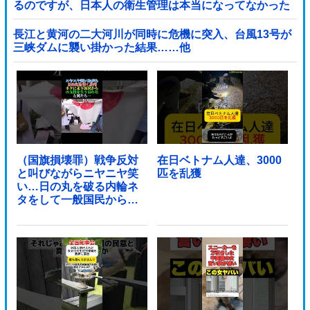
るのですが、日本人の衛生管理は本当になってなかった
です」
長江と黄河の二大河川が同時に危機に突入、台風13号が
三峡ダムに襲い掛かった結果……他
（国旗損壊罪）戦争反対
在日ベトナム人達、3000
と叫びながらニヤニヤ笑
匹を乱獲
い…日の丸を破る内輪ネ
タをして一般国民からド
ン引きされ...