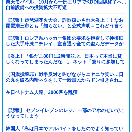
楽天モバイル、10月から一部エリアでKDDI回線終了へ…
自前設備への投資拡大不可避
【悲報】琵琶湖花火大会、詐欺扱いされ大炎上！！なお
琵琶湖三市とも「知らない」と公式声明←これどう言う
ことなんや！？？？？？？？？
【悲報】ロシア系ハッカー集団の要求を拒否して神復旧
した大手冷凍ニチレイ、宣言通り全ての盗んだデータが
公開される
【炎上】「銀だこ88円に2時間並ぶ。日本って本当に貧
しくなってしまったんだな…」 ネット「祭りに参加して
るだけでなんでこんなこと言われなあかんの...
（国旗損壊罪）戦争反対と叫びながらニヤニヤ笑い…日
の丸を破る内輪ネタをして一般国民からドン引きされ...
在日ベトナム人達、3000匹を乱獲
【悲報】 セブンイレブンのレジ、一部のアホのせいでこ
うなってしまう
韓国人「私は日本でアルバイトをしたのでよく知ってい