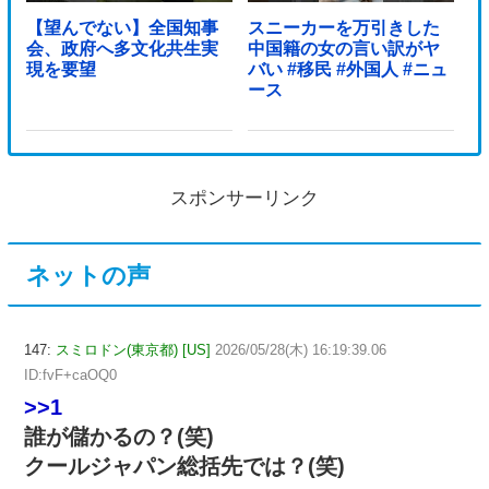
【望んでない】全国知事
スニーカーを万引きした
会、政府へ多文化共生実
中国籍の女の言い訳がヤ
現を要望
バい #移民 #外国人 #ニュ
ース
スポンサーリンク
ネットの声
147:
スミロドン(東京都) [US]
2026/05/28(木) 16:19:39.06
ID:fvF+caOQ0
>>1
誰が儲かるの？(⁠笑)
クールジャパン総括先では？(⁠笑)