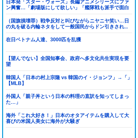
日本発「スター・ウォーズ」長編アニメシリーズにファ
ン興奮…「劇場版にして欲しい」「艦隊戦も派手で面白
い」！
（国旗損壊罪）戦争反対と叫びながらニヤニヤ笑い…日
の丸を破る内輪ネタをして一般国民からドン引きされ...
在日ベトナム人達、3000匹を乱獲
【望んでない】全国知事会、政府へ多文化共生実現を要
望
韓国人「日本の村上宗隆 vs 韓国のイ・ジョンフ」→「」
【MLB】
外国人「親子丼という日本の料理の直訳を知ってしまっ
た…」
海外「これ大好き！」日本のオタアイテムを購入して大
喜びの米国人美女に海外が大騒ぎ