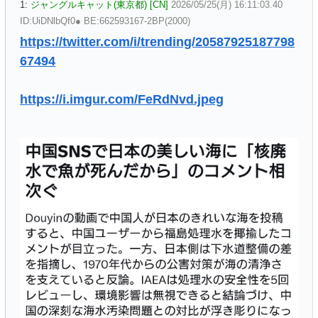
1:
ジャングルキャット(東京都) [CN]
2026/05/25(月) 16:11:03.40
ID:UiDNlbQf0● BE:662593167-2BP(2000)
https://twitter.com/i/trending/20587925187798
67494
https://i.imgur.com/FeRdNvd.jpeg