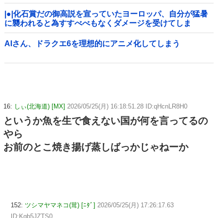
|●|化石賞だの御高説を宣っていたヨーロッパ、自分が猛暑
に襲われると為すすべべもなくダメージを受けてしま
い……
AIさん、ドラクエ6を理想的にアニメ化してしまう
16:
しぃ(北海道) [MX]
2026/05/25(月) 16:18:51.28 ID:qHcnLR8H0
というか魚を生で食えない国が何を言ってるの
やら
お前のとこ焼き揚げ蒸しばっかじゃねーか
152:
ツシマヤマネコ(茸) [ﾆﾀﾞ]
2026/05/25(月) 17:26:17.63
ID:Kgb5JZTS0