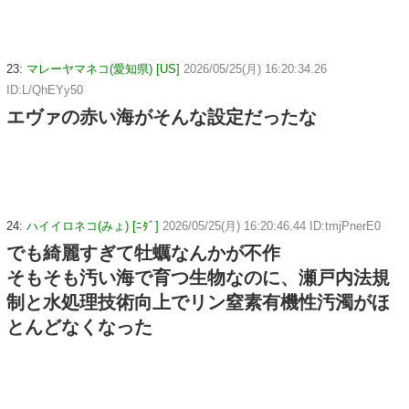
23:
マレーヤマネコ(愛知県) [US]
2026/05/25(月) 16:20:34.26
ID:L/QhEYy50
エヴァの赤い海がそんな設定だったな
24:
ハイイロネコ(みょ) [ﾆﾀﾞ]
2026/05/25(月) 16:20:46.44 ID:tmjPnerE0
でも綺麗すぎて牡蠣なんかが不作
そもそも汚い海で育つ生物なのに、瀬戸内法規
制と水処理技術向上でリン窒素有機性汚濁がほ
とんどなくなった