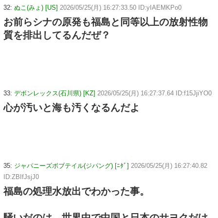
32:
ぬこ(みょ) [US]
2026/05/25(月) 16:27:33.50 ID:yIAEMKPo0
お前らシナの原発も福島と同等以上の放射性物
質を排出してるんだぜ？
33:
デボンレックス(石川県) [KZ]
2026/05/25(月) 16:27:37.64 ID:f15JjiYO0
心が汚いと海も汚くなるんだよ
35:
ジャパニーズボブテイル(ジパング) [ﾆﾀﾞ]
2026/05/25(月) 16:27:40.82
ID:ZBIfJsjJ0
福島の処理水放出でわかった事。
騒いだのは、世界中で中国と日本のサヨクだけ