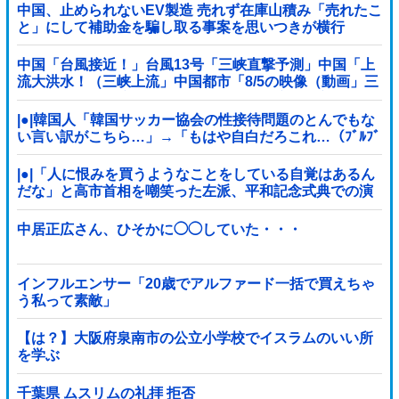
中国、止められないEV製造 売れず在庫山積み「売れたこ
と」にして補助金を騙し取る事案を思いつきが横行
中国「台風接近！」台風13号「三峡直撃予測」中国「上
流大洪水！（三峡上流」中国都市「8/5の映像（動画」三
峡ダム「緊急放流（決壊危機」中国「下流大水害（震え
声」→
|●|韓国人「韓国サッカー協会の性接待問題のとんでもな
い言い訳がこちら…」→「もはや自白だろこれ…（ﾌﾞﾙﾌﾞ
ﾙ」＝韓国の反応
|●|「人に恨みを買うようなことをしている自覚はあるん
だな」と高市首相を嘲笑った左派、平和記念式典での演
説にケチを付けるも……
中居正広さん、ひそかに◯◯していた・・・
インフルエンサー「20歳でアルファード一括で買えちゃ
う私って素敵」
【は？】大阪府泉南市の公立小学校でイスラムのいい所
を学ぶ
千葉県 ムスリムの礼拝 拒否