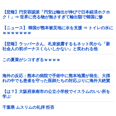
【悲報】円安容認派「円安は輸出が伸びで日本経済ホクホ
ク！」⇒ 世界に売る物が無さすぎて輸出額で韓国に惨
敗・・・
【ニュース】 韓国が熊本被災地に水を支援 ⇒ トイレの水に
ｗｗｗｗｗｗｗ
【悲報】ラッパーさん、札束披露するもネット民から「新
社会人の初ボーナスくらいしかない」と笑われる他
この夏菜がシコすぎるｗｗｗｗ
海外の反応：熊本の病院で手術中に熊本地震が発生、大揺
れの中でも患者を守った医師たちの対応ぶりに海外大絶賛
【は？】大阪府泉南市の公立小学校でイスラムのいい所を
学ぶ
千葉県 ムスリムの礼拝 拒否