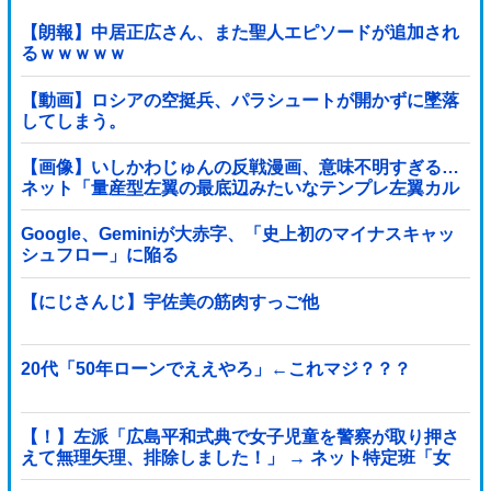
【朗報】中居正広さん、また聖人エピソードが追加され
るｗｗｗｗｗ
【動画】ロシアの空挺兵、パラシュートが開かずに墜落
してしまう。
【画像】いしかわじゅんの反戦漫画、意味不明すぎる…
ネット「量産型左翼の最底辺みたいなテンプレ左翼カル
ト陰謀妄想漫画しか描けなくなってる」
Google、Geminiが大赤字、「史上初のマイナスキャッ
シュフロー」に陥る
【にじさんじ】宇佐美の筋肉すっご他
20代「50年ローンでええやろ」←これマジ？？？
【！】左派「広島平和式典で女子児童を警察が取り押さ
えて無理矢理、排除しました！」 → ネット特定班「女
児？全学連のプロ活動家では？」