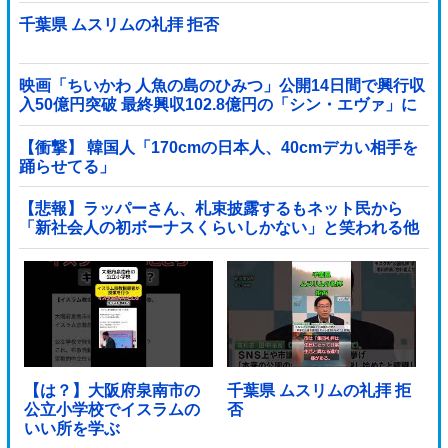
千葉県 ムスリムの礼拝 拒否
映画「ちいかわ 人魚の島のひみつ」公開14日間で興行収
入50億円突破 最終興収102.8億円の「シン・エヴァ」に
並ぶペース
【衝撃】 韓国人「170cmの日本人、40cmデカい相手を
踊らせてる」
【悲報】ラッパーさん、札束披露するもネット民から
「新社会人の初ボーナスくらいしかない」と笑われる他
【は？】大阪府泉南市の
千葉県 ムスリムの礼拝 拒
公立小学校でイスラムの
否
いい所を学ぶ