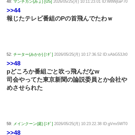
48:
マンチカン(みょ) [US]
2026/05/25(月) 10:11:23.01 ID:W8WjtaP70
>>44
報じたテレビ番組のPの首飛んでたわｗ
52:
チーター(みかか) [ﾆﾀﾞ]
2026/05/25(月) 10:17:36.52 ID:sAbG53Jt0
>>48
pどころか番組ごと吹っ飛んだなw
司会やってた東京新聞の論説委員とか会社や
めさせられた
59:
メインクーン(庭) [ﾆﾀﾞ]
2026/05/25(月) 10:23:22.38 ID:gVrrx5WT0
>>48