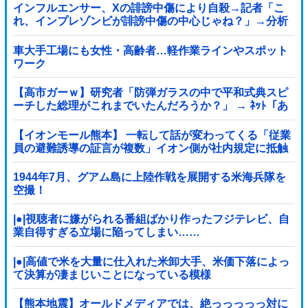
インフルエンサー、Xの誹謗中傷により自殺→記者「こ
れ、インプレゾンビが誹謗中傷の中心じゃね？」→分析
していくとヤバイ真実が浮かび上がる他
車大手工場にも女性・高齢者…軽作業ラインやスポット
ワーク
【高市ガーｗ】研究者「防弾ガラスの中で平和式典スピ
ーチした総理がこれまでいたんだろうか？」 → ﾈｯﾄ「あ
なたの応援してた石破前総理もしてましたよ？」ｗｗｗ
ｗｗ
【イオンモール熊本】 一転して話が変わってくる「従業
員の避難誘導の証言が複数」イオン側が社内規定に抵触
していた疑い
1944年7月、グアム島に上陸作戦を展開する米海兵隊を
空撮！
|●|視聴者に嫌がられる番組ばかり作ったフジテレビ、自
業自得すぎる立場に陥ってしまい……
|●|高値で米を大量に仕入れた米卸大手、米価下落によっ
て決算が凄まじいことになっている模様
【熊本地震】オールドメディアでは、絶っっっっっ対に