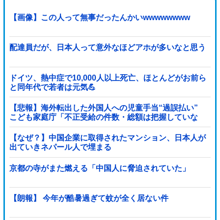
【画像】この人って無事だったんかいwwwwwwww
配達員だが、日本人って意外なほどアホが多いなと思う
ドイツ、熱中症で10,000人以上死亡、ほとんどがお前ら
と同年代で若者は元気💪
【悲報】海外転出した外国人への児童手当“過誤払い”
こども家庭庁「不正受給の件数・総額は把握していな
い」
【なぜ？】中国企業に取得されたマンション、日本人が
出ていきネパール人で埋まる
京都の寺がまた燃える「中国人に脅迫されていた」
【朗報】 今年が酷暑過ぎて蚊が全く居ない件