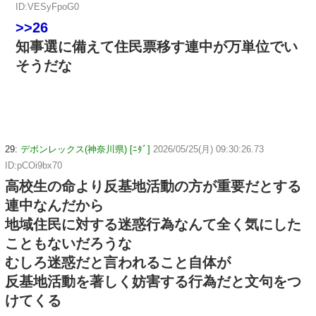
ID:VESyFpoG0
>>26
知事選に備えて住民票移す連中が万単位でい
そうだな
29:
デボンレックス(神奈川県) [ﾆﾀﾞ]
2026/05/25(月) 09:30:26.73
ID:pCOi9bx70
高校生の命より反基地活動の方が重要だとする
連中なんだから
地域住民に対する迷惑行為なんて全く気にした
こともないだろうな
むしろ迷惑だと言われること自体が
反基地活動を著しく妨害する行為だと文句をつ
けてくる