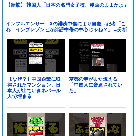
【衝撃】 韓国人「日本の名門女子校、漫画のままかよ」
インフルエンサー、Xの誹謗中傷により自殺→記者「こ
れ、インプレゾンビが誹謗中傷の中心じゃね？」→分析
していくとヤバイ真実が浮かび上がる他
【なぜ？】中国企業に取
京都の寺がまた燃える
得されたマンション、日
「中国人に脅迫されてい
本人が出ていきネパール
た」
人で埋まる