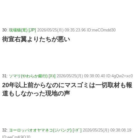
30:
現場猫(茸) [JP]
2026/05/25(月) 09:35:23.96 ID:meCOmdd30
街宣右翼よりたちが悪い
31:
ソマリ(やわらか銀行) [ﾇｺ]
2026/05/25(月) 09:38:00.40 ID:4gQw2+xc0
20年以上前からなのにマスゴミは一切取材も報
道もしなかった現地の声
32:
ヨーロッパオオヤマネコ(ジパング) [ﾆﾀﾞ]
2026/05/25(月) 09:38:08.19
ID:eeCmK9OJ0