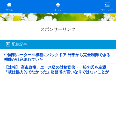
日本第一！ニュース録
ホーム
トップ
サイドバー
スポンサーリンク
配信記事
中国製ルーター20機種にバックドア 外部から完全制御できる
機能が仕込まれていた
【速報】 高市政権、エース級の財務官僚・一松旬氏を左遷
「彼は協力的でなかった」財務省の言いなりではないことが
判明