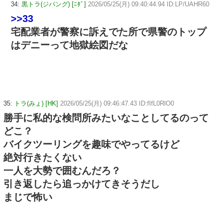
34:
黒トラ(ジパング) [ﾆﾀﾞ]
2026/05/25(月) 09:40:44.94 ID:LP/UAHR60
>>33
宅配業者が警察に訴えでた所で県警のトップ
はデニーって地獄絵図だな
35:
トラ(みょ) [HK]
2026/05/25(月) 09:46:47.43 ID:fIfL0RlO0
勝手に私的な検問所みたいなことしてるのって
どこ？
バイクツーリングを趣味でやってるけど
絶対行きたくない
一人を大勢で囲むんだろ？
引き返したら追っかけてきそうだし
まじで怖い