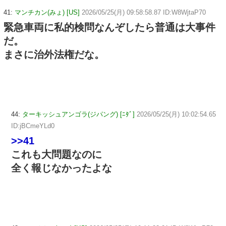
41:
マンチカン(みょ) [US]
2026/05/25(月) 09:58:58.87 ID:W8WjtaP70
緊急車両に私的検問なんぞしたら普通は大事件
だ。
まさに治外法権だな。
44:
ターキッシュアンゴラ(ジパング) [ﾆﾀﾞ]
2026/05/25(月) 10:02:54.65
ID:jBCmeYLd0
>>41
これも大問題なのに
全く報じなかったよな