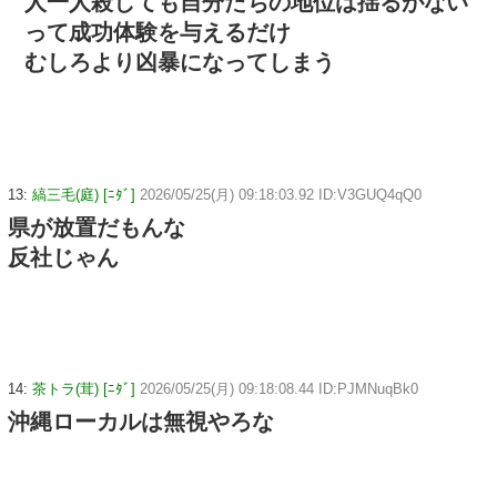
人一人殺しても自分たちの地位は揺るがない
って成功体験を与えるだけ
むしろより凶暴になってしまう
13:
縞三毛(庭) [ﾆﾀﾞ]
2026/05/25(月) 09:18:03.92 ID:V3GUQ4qQ0
県が放置だもんな
反社じゃん
14:
茶トラ(茸) [ﾆﾀﾞ]
2026/05/25(月) 09:18:08.44 ID:PJMNuqBk0
沖縄ローカルは無視やろな