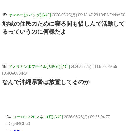
15:
ヤマネコ(ジパング) [ﾆﾀﾞ]
2026/05/25(月) 09:18:47.23 ID:BNFddhAD0
地域の住民のために寝る間も惜しんで活動して
るっていうのに何様だよ
19:
アメリカンボブテイル(大阪府) [ﾆﾀﾞ]
2026/05/25(月) 09:22:29.55
ID:4OeU78fR0
なんで沖縄県警は放置してるのか
24:
ヨーロッパヤマネコ(庭) [ﾆﾀﾞ]
2026/05/25(月) 09:25:04.77
ID:qjSI4QBo0