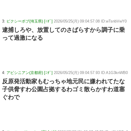
3:
ピクシーボブ(埼玉県) [ﾆﾀﾞ]
2026/05/25(月) 09:04:57.08 ID:wTsnbVwY0
逮捕しろや、放置してのさばらすから調子に乗
って過激になる
4:
アビシニアン(京都府) [ﾆﾀﾞ]
2026/05/25(月) 09:04:57.93 ID:A1G3knWB0
反原発活動家もむっちゃ地元民に嫌われてたな
子供脅すわ公園占拠するわゴミ散らかすわ道塞
ぐわで