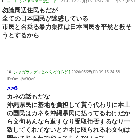
6:
ヨーロッパヤマネコ(庭) [ﾆﾀﾞ]
2026/05/25(月) 09:07:47.70 ID:qjSI4QBo0
勿論周辺住民もだが
全ての日本国民が迷惑している
市民と名乗る暴力集団は日本国民を平然と殺そ
うとするから
10:
ジャガランディ(ジパング) [ﾆﾀﾞ]
2026/05/25(月) 09:15:34.58
ID:OmUjW3Qo0
>>6
カネの話もだな
沖縄県民に基地を負担して貰う代わりに本土
の国民はカネを沖縄県民に払ってるわけだか
ら文句あんなら返すなり受取拒否するなり一
致してくれてないとカネは取られるわ文句は
聞かされるわでやってらんないって