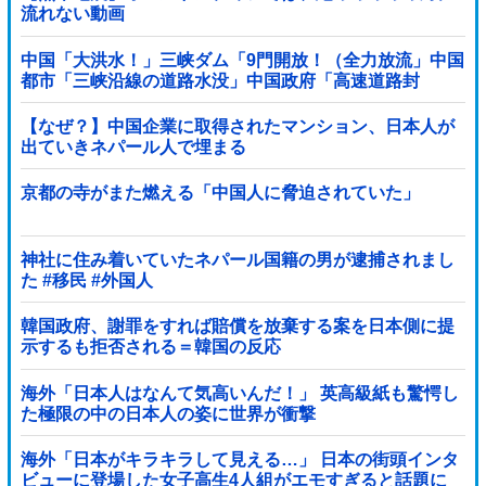
流れない動画
中国「大洪水！」三峡ダム「9門開放！（全力放流」中国
都市「三峡沿線の道路水没」中国政府「高速道路封
鎖！」中国ダム「緊急放流に合わせて開門（土砂崩...
【なぜ？】中国企業に取得されたマンション、日本人が
出ていきネパール人で埋まる
京都の寺がまた燃える「中国人に脅迫されていた」
神社に住み着いていたネパール国籍の男が逮捕されまし
た #移民 #外国人
韓国政府、謝罪をすれば賠償を放棄する案を日本側に提
示するも拒否される＝韓国の反応
海外「日本人はなんて気高いんだ！」 英高級紙も驚愕し
た極限の中の日本人の姿に世界が衝撃
海外「日本がキラキラして見える…」 日本の街頭インタ
ビューに登場した女子高生4人組がエモすぎると話題に