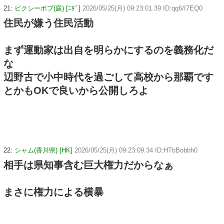
21:
ピクシーボブ(庭) [ﾆﾀﾞ]
2026/05/25(月) 09:23:01.39 ID:qq6/I7EQ0
住民が嫌う住民活動
まず運動家は出自を明らかにするのを義務化だ
な
辺野古で小中時代を過ごして高校から那覇です
とかもOKで良いから公開しろよ
22:
シャム(香川県) [HK]
2026/05/25(月) 09:23:09.34 ID:HTbBobbh0
相手は県知事含む巨大権力だからなぁ
まさに権力による横暴