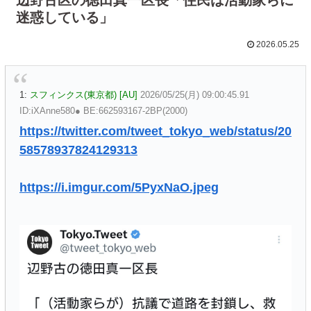
迷惑している」
2026.05.25
1:
スフィンクス(東京都) [AU]
2026/05/25(月) 09:00:45.91
ID:iXAnne580● BE:662593167-2BP(2000)
https://twitter.com/tweet_tokyo_web/status/20
58578937824129313
https://i.imgur.com/5PyxNaO.jpeg