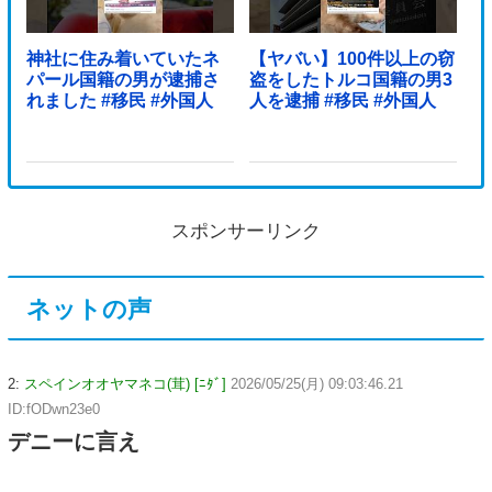
神社に住み着いていたネ
【ヤバい】100件以上の窃
パール国籍の男が逮捕さ
盗をしたトルコ国籍の男3
れました #移民 #外国人
人を逮捕 #移民 #外国人
スポンサーリンク
ネットの声
2:
スペインオオヤマネコ(茸) [ﾆﾀﾞ]
2026/05/25(月) 09:03:46.21
ID:fODwn23e0
デニーに言え