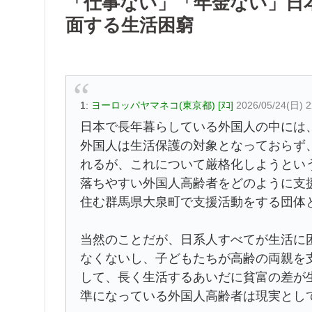
「仕事ない」「年金ない」日
面する生活困窮
1:
ヨーロッパヤマネコ(東京都) [ﾇｺ]
2026/05/24(日) 2
日本で長年暮らしている外国人の中には
外国人は生活保護の対象となっておらず
れるが、これについて厳格化しようとい
落ちやすい外国人高齢者をどのように支
住む群馬県大泉町で支援活動をする団体
当然のことだが、日系人すべてが生活に
なくないし、子どもたちが高齢の両親を
して、長く生活するあいだに貧富の差が
準になっている外国人高齢者は現実とし