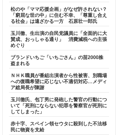
松のや「ママ応援企画」がなぜ許されない？
「窮屈な世の中」に住む不幸、「尊重し合え
る社会」は遠ざかる一方 石原壮一郎氏
玉川徹、生出演の自民党議員に「全面的に大
賛成、おっしゃる通り」 消費減税への主張
めぐり
ブランドいちご「いちごさん」の苗2000株
盗まれる
ＮＨＫ職員が番組出演者から性被害、別職場
への復職希望に応じない不適切対応…メディ
ア総局長が陳謝
玉川徹氏、包丁男に発砲した警官の行動につ
いて「死刑にならない犯罪を警察官が死刑に
してしまった」
赤十字、スペイン領セウタに殺到した不法移
民に物資を支給