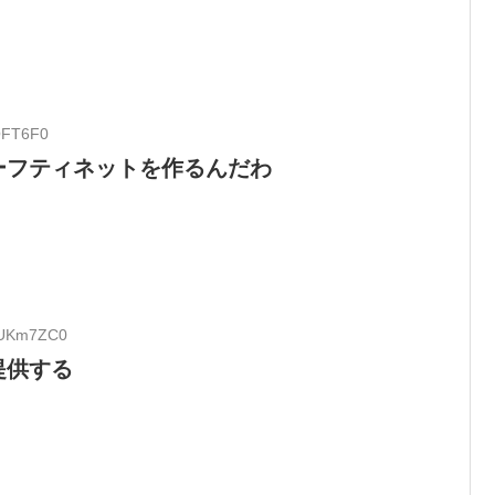
QFT6F0
ーフティネットを作るんだわ
XYUKm7ZC0
提供する