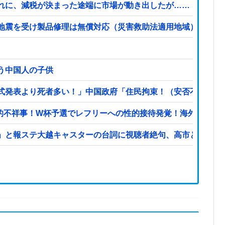
れに、減税が決まった途端に市場が動き出したが……
震を受け製品修理は無償対応（災害救助法適用地域） 義援金5
う中国人の子供
式発表より死者多い！」中国政府「住民拘束！（安否不明」中
撃的不祥事！W杯予選でレフリーへの性的接待発覚！海外騒然！
」と報ステ大越キャスターの台詞に視聴者絶句、高市とトラン