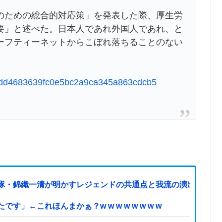
のための総合的対応策」を発表した際、厚生労
要」と述べた。日本人であれ外国人であれ、と
ーフティーネットからこぼれ落ちることのない
0c34dd4683639fc0e5bc2a9ca345a863cdcb5
隊・錦織一清が明かすレジェンドの共通点と我流の演出論
←これほんまかぁ？w w w w w w w w