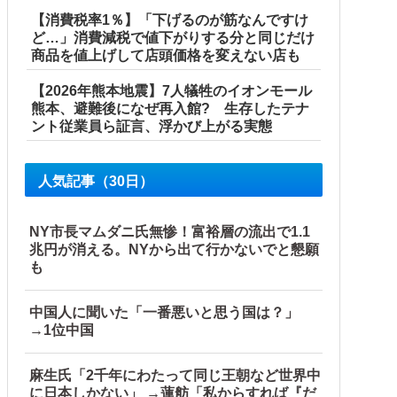
【消費税率1％】「下げるのが筋なんですけ
ど…」消費減税で値下がりする分と同じだけ
000万円寄付
商品を値上げして店頭価格を変えない店も
【2026年熊本地震】7人犠牲のイオンモール
熊本、避難後になぜ再入館? 生存したテナ
ント従業員ら証言、浮かび上がる実態
国当局「救助隊動画も削除」台風13号「三峡ダム接近中」→
人気記事（30日）
【海外の反応】
NY市長マムダニ氏無惨！富裕層の流出で1.1
プを同列視させようという思惑がひしひしと他
兆円が消える。NYから出て行かないでと懇願
も
中国人に聞いた「一番悪いと思う国は？」
→1位中国
麻生氏「2千年にわたって同じ王朝など世界中
に日本しかない」 →蓮舫「私からすれば『だ