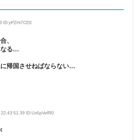
49 ID:yPZHi7CE0
場合、
くなる…
急に帰国させねばならない…
 22:43:51.39 ID:Uz6pVefR0
が