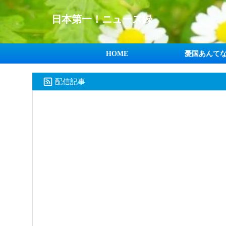
日本第一！ニュース録
HOME
憂国あんて
配信記事