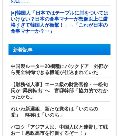
のは……
|●|韓国人「日本ではテーブルに肘をついては
いけない？日本の食事マナーが想像以上に厳
格すぎて韓国人が衝撃！」→「これが日本の
食事マナーか？‥」
新着記事
中国製ルーター20機種にバックドア 外部か
ら完全制御できる機能が仕込まれていた
【財務省人事】エース級の財務官僚・一松旬
氏が”異例転出”へ 官邸幹部「協力的でなか
ったから」
れいわ新選組、新たな党名は「いのちの
党」 略称は「いのち」
パヨク「アジア人民、中国人民と連帯して戦
おー！悪政高市を打倒するぞー！」