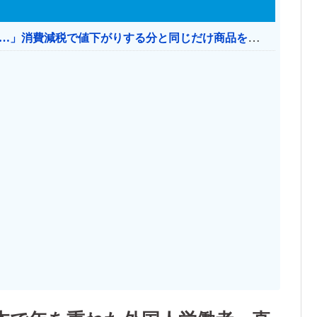
【消費税率1％】 「下げるのが筋なんですけど…」消費減税で値下がりする分と同じだけ商品を値上げして店頭価格を変えない店も