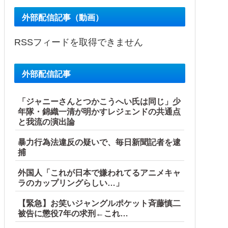
外部配信記事（動画）
RSSフィードを取得できません
外部配信記事
「ジャニーさんとつかこうへい氏は同じ」少
年隊・錦織一清が明かすレジェンドの共通点
と我流の演出論
暴力行為法違反の疑いで、毎日新聞記者を逮
捕
外国人「これが日本で嫌われてるアニメキャ
ラのカップリングらしい…」
【緊急】お笑いジャングルポケット斉藤慎二
被告に懲役7年の求刑←これ…