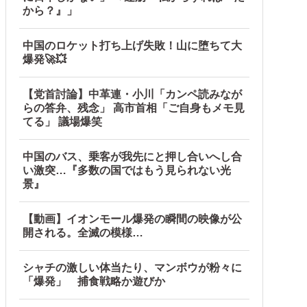
から？』」
中国のロケット打ち上げ失敗！山に堕ちて大
爆発🚀💥
【党首討論】中革連・小川「カンペ読みなが
らの答弁、残念」 高市首相「ご自身もメモ見
てる」 議場爆笑
中国のバス、乗客が我先にと押し合いへし合
い激突…『多数の国ではもう見られない光
景』
【動画】イオンモール爆発の瞬間の映像が公
開される。全滅の模様…
シャチの激しい体当たり、マンボウが粉々に
「爆発」 捕食戦略か遊びか