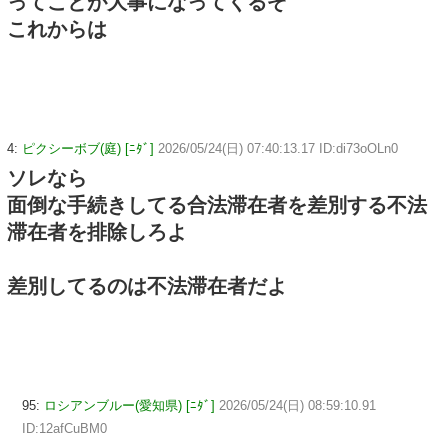
ってことが大事になってくるぞ
これからは
4:
ピクシーボブ(庭) [ﾆﾀﾞ]
2026/05/24(日) 07:40:13.17 ID:di73oOLn0
ソレなら
面倒な手続きしてる合法滞在者を差別する不法
滞在者を排除しろよ
差別してるのは不法滞在者だよ
95:
ロシアンブルー(愛知県) [ﾆﾀﾞ]
2026/05/24(日) 08:59:10.91
ID:12afCuBM0