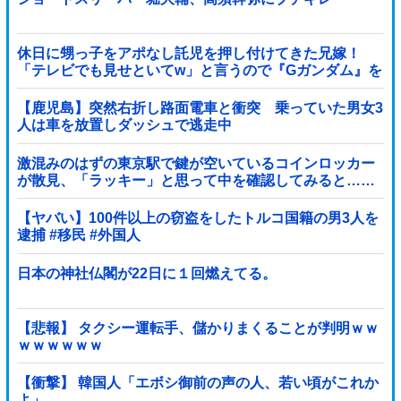
休日に甥っ子をアポなし託児を押し付けてきた兄嫁！
「テレビでも見せといてw」と言うので『Gガンダム』を
一気見させた結果……甥っ子が重度の中二病を発症して
家で大暴れｗｗ
【鹿児島】突然右折し路面電車と衝突 乗っていた男女3
人は車を放置しダッシュで逃走中
激混みのはずの東京駅で鍵が空いているコインロッカー
が散見、「ラッキー」と思って中を確認してみると……
【ヤバい】100件以上の窃盗をしたトルコ国籍の男3人を
逮捕 #移民 #外国人
日本の神社仏閣が22日に１回燃えてる。
【悲報】 タクシー運転手、儲かりまくることが判明ｗｗ
ｗｗｗｗｗｗ
【衝撃】 韓国人「エボシ御前の声の人、若い頃がこれか
よ」