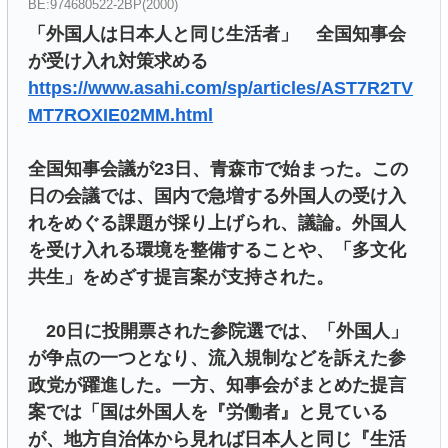
BE:974680522-2BP(2000)
「外国人は日本人と同じ生活者」 全国知事会
が受け入れ対策求める
https://www.asahi.com/sp/articles/AST7R2TV
MT7ROXIE02MM.html
全国知事会議が23日、青森市で始まった。この
日の会議では、国内で急増する外国人の受け入
れをめぐる課題が採り上げられ、議論。外国人
を受け入れる環境を整備することや、「多文化
共生」をめざす提言案が支持された。
20日に投開票された参院選では、「外国人」
が争点の一つとなり、流入規制などを訴えた参
政党が躍進した。一方、知事会がまとめた提言
案では「国は外国人を『労働者』と見ている
が、地方自治体から見れば日本人と同じ『生活