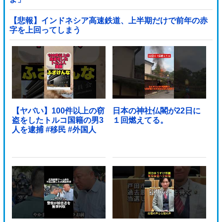
【悲報】インドネシア高速鉄道、上半期だけで前年の赤
字を上回ってしまう
wwwwwwwwwwwwwwwwwwwwwwwwwwwwwwwwww
wwwwwwwwwww他
【ヤバい】100件以上の窃
日本の神社仏閣が22日に
盗をしたトルコ国籍の男3
１回燃えてる。
人を逮捕 #移民 #外国人