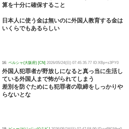
算を十分に確保すること
日本人に使う金は無いのに外国人教育する金は
いくらでもあるらしい
16:
ペルシャ(大阪府) [CN]
2026/05/24(日) 07:45:35.77 ID:XBp+s3PY0
外国人犯罪者が野放しになると真っ当に生活し
ている外国人まで怖がられてしまう
差別を防ぐためにも犯罪者の取締をしっかりや
らないとな
18:
ピューマ(ジパング) [ﾆﾀﾞ]
2026/05/24(日) 07:47:58.99 ID:sqRfGNhq0