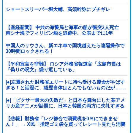
wwwwwwwwwwwwwwwwwwwwwwwwwwwwwwwwww
wwwwwwwwwww他
ショートスリーパー堀大輔、高須幹弥にブチギレ
【産経新聞】 中共の海警局と海軍の船が衝突2人死亡
南シナ海でフィリピン船を追跡中、公表までに1年
中国人のリウさん、新エネ車で国境越えたら遠隔操作で
30時間ロックされる！
【平和宣言を非難】 ロシア外務省報道官「広島市長は
『偽りの呪文』繰り返している」
|●|左遷された財務省エリートに待ち受ける運命がやばす
ぎる！と話題に、経歴自体はとんでもないものだが……
|●|「ピクサー最大の失敗だ」と日本を舞台にした某アメ
リカ産アニメが話題に、日本と韓国の両方に失礼すぎる
わ……
【悲報】財務省「レジ都合で消費税を0％にできませ
ん！」 → X民「指定ゴミ袋を買ってレシート見たら消費
税はゼロになるんだけど？」ｗｗｗｗｗｗｗｗ...