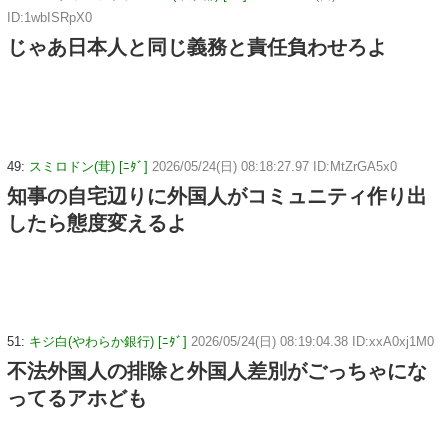
ID:1wbISRpX0
じゃあ日本人と同じ義務と責任負わせろよ
49:
スミロドン(茸) [ﾆﾀﾞ]
2026/05/24(日) 08:18:27.97 ID:MtZrGA5x0
知事の自宅辺りに外国人がコミュニティ作り出
したら態度変えるよ
51:
キジ白(やわらか銀行) [ﾆﾀﾞ]
2026/05/24(日) 08:19:04.38 ID:xxA0xj1M0
不法外国人の排除と外国人差別がごっちゃにな
ってるアホども