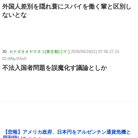
外国人差別を隠れ蓑にスパイを働く輩と区別し
ないとな
30:
カナダオオヤマネコ(東京都) [ﾆﾀﾞ]
2026/05/24(日) 07:56:27.21
ID:r6Ny/A5v0
不法入国者問題を誤魔化す議論としか
【悲報】アメリカ政府、日本円をアルゼンチン通貨危機と
同列扱いへ・・・