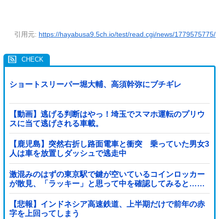
引用元:
https://hayabusa9.5ch.io/test/read.cgi/news/1779575775/
ショートスリーパー堀大輔、高須幹弥にブチギレ
【動画】逃げる判断はやっ！埼玉でスマホ運転のプリウ
スに当て逃げされる車載。
【鹿児島】突然右折し路面電車と衝突 乗っていた男女3
人は車を放置しダッシュで逃走中
激混みのはずの東京駅で鍵が空いているコインロッカー
が散見、「ラッキー」と思って中を確認してみると……
【悲報】インドネシア高速鉄道、上半期だけで前年の赤
字を上回ってしまう