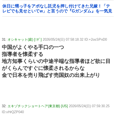
休日に甥っ子をアポなし託児を押し付けてきた兄嫁！「テ
レビでも見せといてw」と言うので『Gガンダム』を一気見
させた結果……甥っ子が重度の中二病を発症して家で大暴
れｗｗ
31:
オシキャット(庭) [ﾆﾀﾞ]
2026/05/24(日) 07:58:18.32 ID:+2osSPnD0
中国がよくやる手口の一つ
指導者を懐柔する
地方知事くらいの中途半端な指導者ほど欲に目
がくらんですぐに懐柔されるからな
金で日本を売り飛ばす売国奴の出来上がり
32:
エキゾチックショートヘア(東京都) [US]
2026/05/24(日) 07:59:30.25
ID:xHrQZP040