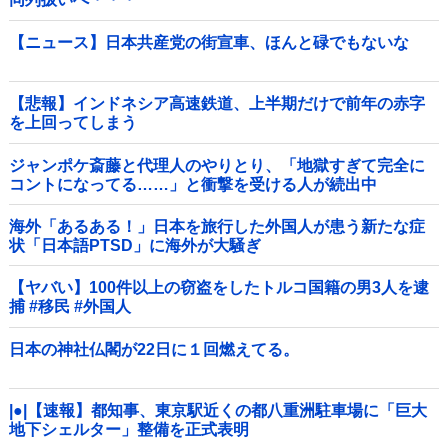
【ニュース】日本共産党の街宣車、ほんと碌でもないな
【悲報】インドネシア高速鉄道、上半期だけで前年の赤字
を上回ってしまう
wwwwwwwwwwwwwwwwwwwwwwwwwwwwwwwwwww
wwwwwwwwww他
ジャンポケ斎藤と代理人のやりとり、「地獄すぎて完全に
コントになってる……」と衝撃を受ける人が続出中
海外「あるある！」日本を旅行した外国人が患う新たな症
状「日本語PTSD」に海外が大騒ぎ
【ヤバい】100件以上の窃盗をしたトルコ国籍の男3人を逮
捕 #移民 #外国人
日本の神社仏閣が22日に１回燃えてる。
|●|【速報】都知事、東京駅近くの都八重洲駐車場に「巨大
地下シェルター」整備を正式表明