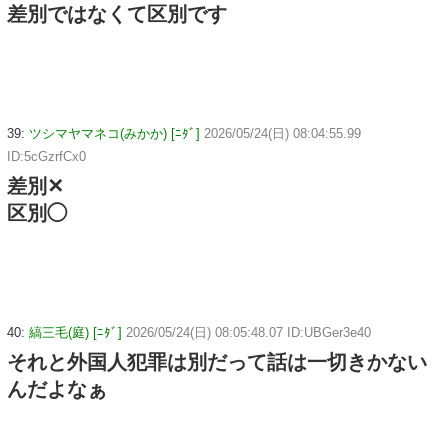
差別ではなくて区別です
39:
ツシマヤマネコ(みかか) [ﾆﾀﾞ]
2026/05/24(日) 08:04:55.99
ID:5cGzrfCx0
差別✕
区別◯
40:
縞三毛(庭) [ﾆﾀﾞ]
2026/05/24(日) 08:05:48.07 ID:UBGer3e40
それと外国人犯罪は別だって話は一切きかない
んだよなぁ