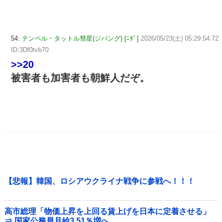
54:
テンペル・タットル彗星(ジパング) [ﾆﾀﾞ]
2026/05/23(土) 05:29:54.72
ID:3Df0tvb70
>>20
被害者も加害者も朝鮮人だぞ。
【悲報】韓国、ロシアウクライナ戦争に参戦へ！！！
高市総理「物価上昇を上回る賃上げを日本に定着させる」
⇒ 国家公務員月給3.51％増へ