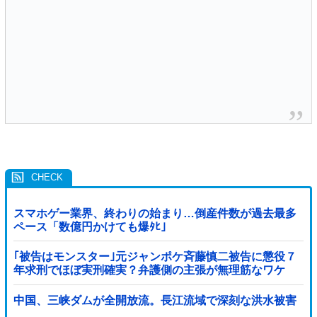
スマホゲー業界、終わりの始まり…倒産件数が過去最多
ペース「数億円かけても爆ﾀﾋ」
｢被告はモンスター｣元ジャンポケ斉藤慎二被告に懲役７
年求刑でほぼ実刑確実？弁護側の主張が無理筋なワケ
中国、三峡ダムが全開放流。長江流域で深刻な洪水被害