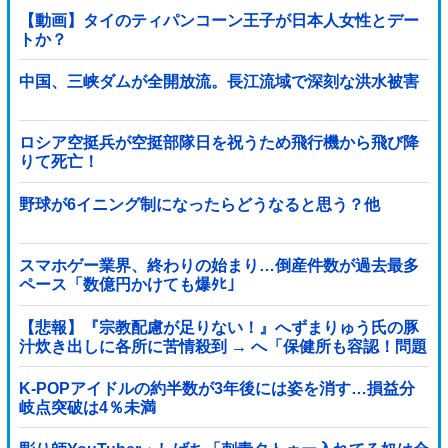
【動画】タイのティパンコーン王子が日本人女性とデー
トか？
中国、三峡ダムが全開放流。長江流域で深刻な洪水被害
ロシア空挺兵が空挺部隊日を祝うため飛行機から飛び降
りて死亡！
野球が6イニング制になったらどうなると思う？他
スマホゲー業界、終わりの始まり…倒産件数が過去最多
ペース「数億円かけても爆ﾀﾋ」
【悲報】『宗教配慮が足りない！』へずまりゅう氏の豚
汁炊き出しに各所に苦情殺到 → へ「保健所も容認！問題
なし！」ｗｗｗｗｗｗｗｗｗｗｗｗｗｗ
K-POPアイドルの約半数が3年後には姿を消す…損益分
岐点突破は4％未満