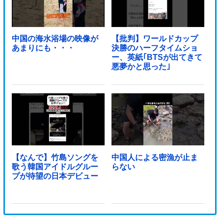
中国の海水浴場の映像が
【批判】ワールドカップ
あまりにも・・・
決勝のハーフタイムショ
ー、英紙｢BTSが出てきて
悪夢かと思った｣
【なんで】竹島ソングを
中国人による密漁が止ま
歌う韓国アイドルグルー
らない
プが待望の日本デビュー