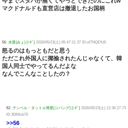
今までスタバが無くてやっとできたのにこれw
マクドナルドも直営店は撤退したお国柄
56:
水星(みょ) [ﾆﾀﾞ]
2026/05/23(土) 05:47:21.37 ID:uITNQEfU0
怒るのはもっともだと思う
ただこれ外国人に揶揄されたんじゃなくて、韓
国人同士でやってるんだよな
なんでこんなことしたの？
82:
テンペル・タットル彗星(ジパング) [ﾆﾀﾞ]
2026/05/23(土) 12:36:27.73
ID:3Df0tvb70
>>56