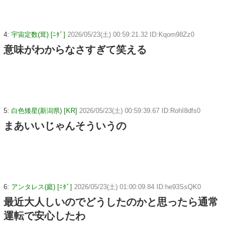
4:
宇宙定数(茸) [ﾆﾀﾞ]
2026/05/23(土) 00:59:21.32 ID:Kqom98Zz0
意味がわからなさすぎて笑える
5:
白色矮星(新潟県) [KR]
2026/05/23(土) 00:59:39.67 ID:RohI8dfs0
まあいいじゃんそういうの
6:
アンタレス(庭) [ﾆﾀﾞ]
2026/05/23(土) 01:00:09.84 ID:he93SsQK0
最近大人しいのでどうしたのかと思ったら通常
運転で安心したわ