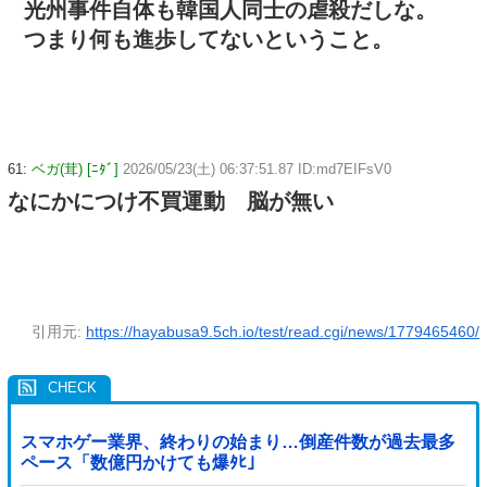
光州事件自体も韓国人同士の虐殺だしな。
つまり何も進歩してないということ。
61:
ベガ(茸) [ﾆﾀﾞ]
2026/05/23(土) 06:37:51.87 ID:md7EIFsV0
なにかにつけ不買運動 脳が無い
引用元:
https://hayabusa9.5ch.io/test/read.cgi/news/1779465460/
スマホゲー業界、終わりの始まり…倒産件数が過去最多
ペース「数億円かけても爆ﾀﾋ」