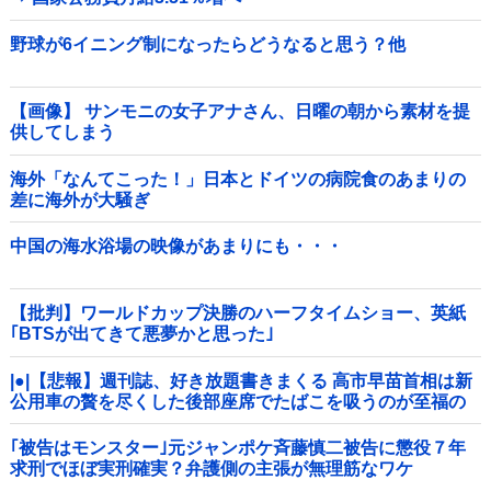
野球が6イニング制になったらどうなると思う？他
【画像】 サンモニの女子アナさん、日曜の朝から素材を提
供してしまう
海外「なんてこった！」日本とドイツの病院食のあまりの
差に海外が大騒ぎ
中国の海水浴場の映像があまりにも・・・
【批判】ワールドカップ決勝のハーフタイムショー、英紙
｢BTSが出てきて悪夢かと思った｣
|●|【悲報】週刊誌、好き放題書きまくる 高市早苗首相は新
公用車の贅を尽くした後部座席でたばこを吸うのが至福の
時間「どんどん延びる乗車時間」
｢被告はモンスター｣元ジャンポケ斉藤慎二被告に懲役７年
求刑でほぼ実刑確実？弁護側の主張が無理筋なワケ