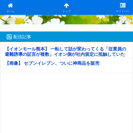
日本第一！ニュース録
ホーム
トップ
サイドバー
配信記事
【イオンモール熊本】 一転して話が変わってくる「従業員の
避難誘導の証言が複数」イオン側が社内規定に抵触していた
疑い
【画像】 セブンイレブン、ついに神商品を販売