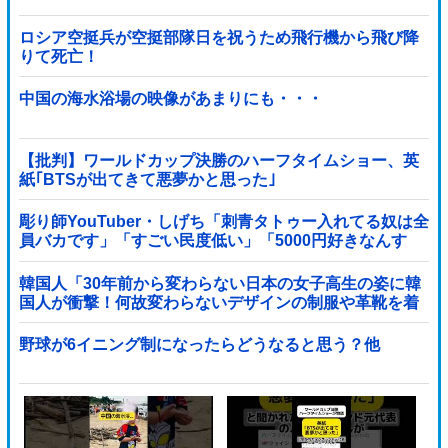
ロシア空挺兵が空挺部隊日を祝うため飛行機から飛び降
りて死亡！
中国の海水浴場の映像があまりにも・・・
【批判】ワールドカップ決勝のハーフタイムショー、英
紙｢BTSが出てきて悪夢かと思った｣
彫り師YouTuber・しげち「刺青タトゥー入れてる奴は全
員バカです」「すごい民度低い」「5000円好きなんす
よ、バカって」
韓国人「30年前から変わらない日本の女子高生の姿に韓
国人が衝撃！何故変わらないデザインの制服や革靴を着
用し続けるのか？」
野球が6イニング制になったらどうなると思う？他