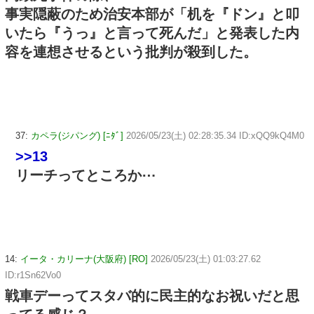
事実隠蔽のため治安本部が「机を『ドン』と叩
いたら『うっ』と言って死んだ」と発表した内
容を連想させるという批判が殺到した。
37:
カペラ(ジパング) [ﾆﾀﾞ]
2026/05/23(土) 02:28:35.34 ID:xQQ9kQ4M0
>>13
リーチってところか⋯
14:
イータ・カリーナ(大阪府) [RO]
2026/05/23(土) 01:03:27.62
ID:r1Sn62Vo0
戦車デーってスタバ的に民主的なお祝いだと思