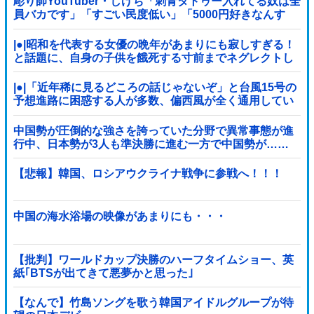
彫り師YouTuber・しげち「刺青タトゥー入れてる奴は全
員バカです」「すごい民度低い」「5000円好きなんす
よ、バカって」
|●|昭和を代表する女優の晩年があまりにも寂しすぎる！
と話題に、自身の子供を餓死する寸前までネグレクトし
た挙句……
|●|「近年稀に見るどころの話じゃないぞ」と台風15号の
予想進路に困惑する人が多数、偏西風が全く通用してい
ないんだけど……
中国勢が圧倒的な強さを誇っていた分野で異常事態が進
行中、日本勢が3人も準決勝に進む一方で中国勢が……
【悲報】韓国、ロシアウクライナ戦争に参戦へ！！！
中国の海水浴場の映像があまりにも・・・
【批判】ワールドカップ決勝のハーフタイムショー、英
紙｢BTSが出てきて悪夢かと思った｣
【なんで】竹島ソングを歌う韓国アイドルグループが待