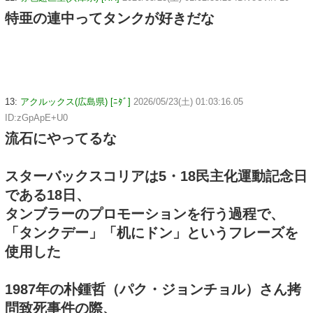
特亜の連中ってタンクが好きだな
13:
アクルックス(広島県) [ﾆﾀﾞ]
2026/05/23(土) 01:03:16.05
ID:zGpApE+U0
流石にやってるな
スターバックスコリアは5・18民主化運動記念日
である18日、
タンブラーのプロモーションを行う過程で、
「タンクデー」「机にドン」というフレーズを
使用した
1987年の朴鍾哲（パク・ジョンチョル）さん拷
問致死事件の際、