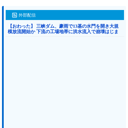
外部配信
【おわった】 三峡ダム、豪雨で13基の水門を開き大規
模放流開始か 下流の工場地帯に洪水流入で崩壊はじま
る