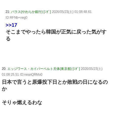
21:
パラス(やわらか銀行) [ﾆﾀﾞ]
2026/05/23(土) 01:08:48.61
ID:RFNb+neg0
>>17
そこまでやったら韓国が正気に戻った気がす
る
20:
エッジワース・カイパーベルト天体(東京都) [ﾆﾀﾞ]
2026/05/23(土)
01:08:25.51 ID:neanQRMo0
日本で言うと原爆投下日とか敗戦の日になるの
か
そりゃ燃えるわな