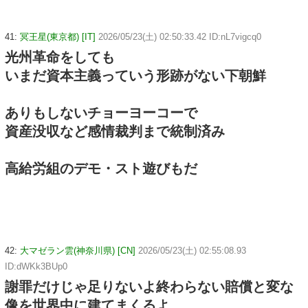
41:
冥王星(東京都) [IT]
2026/05/23(土) 02:50:33.42 ID:nL7vigcq0
光州革命をしても
いまだ資本主義っていう形跡がない下朝鮮
ありもしないチョーヨーコーで
資産没収など感情裁判まで統制済み
高給労組のデモ・スト遊びもだ
42:
大マゼラン雲(神奈川県) [CN]
2026/05/23(土) 02:55:08.93
ID:dWKk3BUp0
謝罪だけじゃ足りないよ終わらない賠償と変な
像を世界中に建てまくるよ