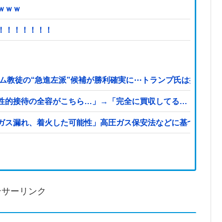
ｗｗｗ
！！！！！！！
ム教徒の“急進左派”候補が勝利確実に⋯トランプ氏は批判
性的接待の全容がこちら…」→「完全に買収してる…（ブルブ
ガス漏れ、着火した可能性」高圧ガス保安法などに基づき、経
ンサーリンク