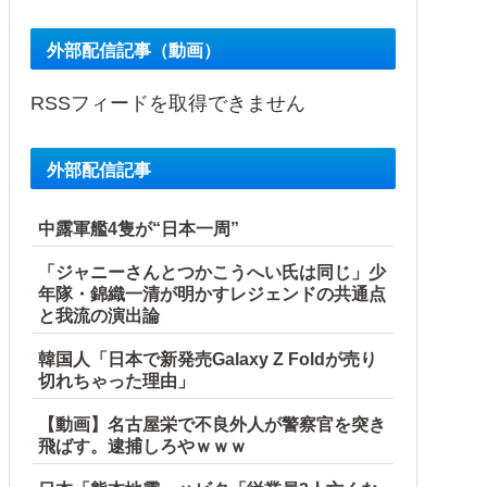
外部配信記事（動画）
RSSフィードを取得できません
外部配信記事
ル」＝韓国の反応
中露軍艦4隻が“日本一周”
産省に報告他
「ジャニーさんとつかこうへい氏は同じ」少
年隊・錦織一清が明かすレジェンドの共通点
と我流の演出論
韓国人「日本で新発売Galaxy Z Foldが売り
切れちゃった理由」
【動画】名古屋栄で不良外人が警察官を突き
飛ばす。逮捕しろやｗｗｗ