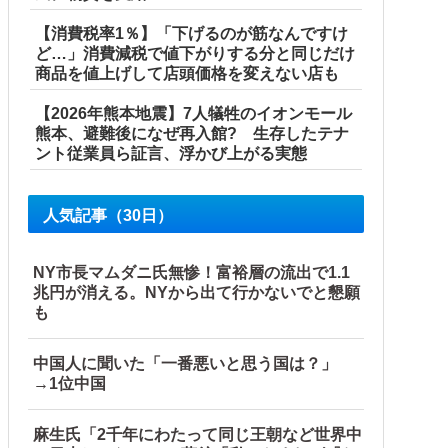
【消費税率1％】「下げるのが筋なんですけ
ど…」消費減税で値下がりする分と同じだけ
商品を値上げして店頭価格を変えない店も
【2026年熊本地震】7人犠牲のイオンモール
熊本、避難後になぜ再入館? 生存したテナ
ント従業員ら証言、浮かび上がる実態
人気記事（30日）
NY市長マムダニ氏無惨！富裕層の流出で1.1
兆円が消える。NYから出て行かないでと懇願
も
中国人に聞いた「一番悪いと思う国は？」
→1位中国
麻生氏「2千年にわたって同じ王朝など世界中