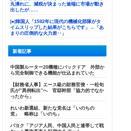
丸潰れに、減税が決まった途端に市場が動き
出したが……
|●|韓国人「1592年に現代の機械化部隊がタ
イムスリップした結果がこちらです」→「あ
まりの圧倒的な火力差‥」
新着記事
中国製ルーター20機種にバックドア 外部か
ら完全制御できる機能が仕込まれていた
【財務省人事】エース級の財務官僚・一松旬
氏が”異例転出”へ 官邸幹部「協力的でなか
ったから」
れいわ新選組、新たな党名は「いのちの
党」 略称は「いのち」
パヨク「アジア人民、中国人民と連帯して戦