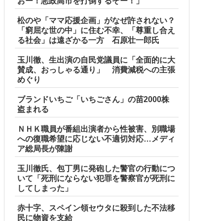
おー！悪政高市を打倒するぞー！」
松のや「ママ応援企画」がなぜ許されない？
「窮屈な世の中」に住む不幸、「尊重し合え
る社会」は遠ざかる一方 石原壮一郎氏
玉川徹、生出演の自民党議員に「全面的に大
賛成、おっしゃる通り」 消費減税への主張
めぐり
ブランドいちご「いちごさん」の苗2000株
盗まれる
ＮＨＫ職員が番組出演者から性被害、別職場
への復職希望に応じない不適切対応…メディ
ア総局長が陳謝
玉川徹氏、包丁男に発砲した警官の行動につ
いて「死刑にならない犯罪を警察官が死刑に
してしまった」
赤十字、スペイン領セウタに殺到した不法移
民に物資を支給