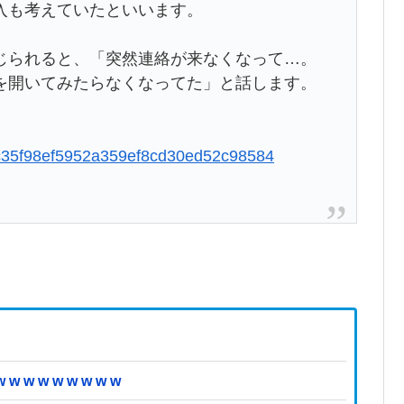
入も考えていたといいます。
じられると、「突然連絡が来なくなって…。
を開いてみたらなくなってた」と話します。
729c35f98ef5952a359ef8cd30ed52c98584
 w w w w w w