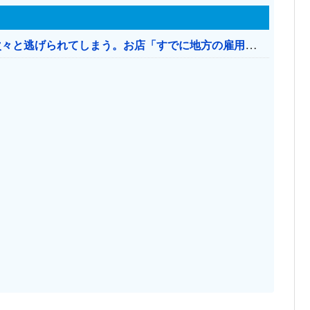
日本のお店、時給1500円でもミャンマー人に次々と逃げられてしまう。お店「すでに地方の雇用は崩壊」