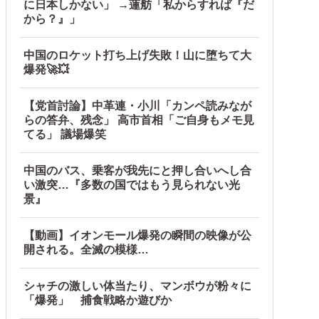
に日本しかない」 →蓮舫「私からすれば『だ
から？』」
中国のロケット打ち上げ失敗！山に堕ちて大
爆発🚀💥
【党首討論】中革連・小川「カンペ読みなが
らの答弁、残念」 高市首相「ご自身もメモ見
てる」 議場爆笑
中国のバス、乗客が我先にと押し合いへし合
い激突…『多数の国ではもう見られない光
景』
【動画】イオンモール爆発の瞬間の映像が公
開される。全滅の模様…
シャチの激しい体当たり、マンボウが粉々に
「爆発」 捕食戦略か遊びか