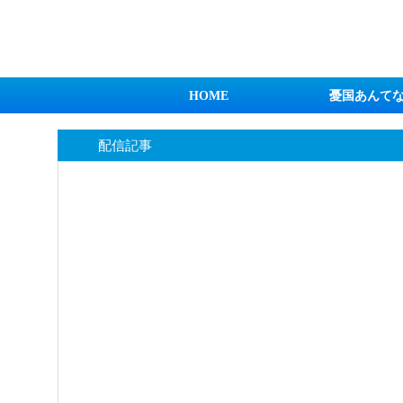
日本第一！ニュース録
HOME
憂国あんて
配信記事