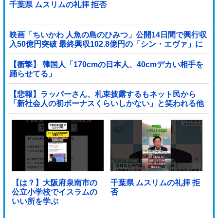
千葉県 ムスリムの礼拝 拒否
映画「ちいかわ 人魚の島のひみつ」公開14日間で興行収
入50億円突破 最終興収102.8億円の「シン・エヴァ」に
並ぶペース
【衝撃】 韓国人「170cmの日本人、40cmデカい相手を
踊らせてる」
【悲報】ラッパーさん、札束披露するもネット民から
「新社会人の初ボーナスくらいしかない」と笑われる他
【は？】大阪府泉南市の
千葉県 ムスリムの礼拝 拒
公立小学校でイスラムの
否
いい所を学ぶ