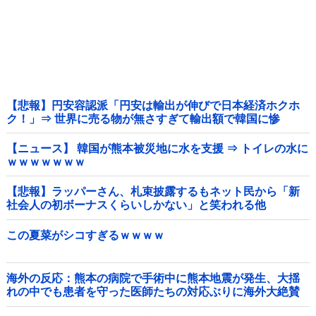
【悲報】円安容認派「円安は輸出が伸びで日本経済ホクホ
ク！」⇒ 世界に売る物が無さすぎて輸出額で韓国に惨
敗・・・
【ニュース】 韓国が熊本被災地に水を支援 ⇒ トイレの水に
ｗｗｗｗｗｗｗ
【悲報】ラッパーさん、札束披露するもネット民から「新
社会人の初ボーナスくらいしかない」と笑われる他
この夏菜がシコすぎるｗｗｗｗ
海外の反応：熊本の病院で手術中に熊本地震が発生、大揺
れの中でも患者を守った医師たちの対応ぶりに海外大絶賛