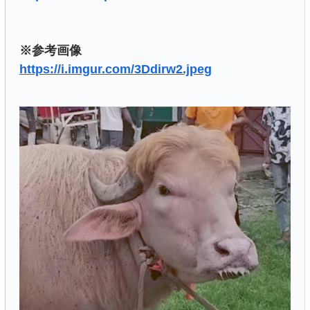
※参考画像
https://i.imgur.com/3Ddirw2.jpeg