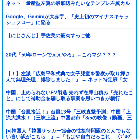
ネット「量産型左翼の最底辺みたいなテンプレ左翼カル
ト陰謀妄想漫画しか描けなくなってる」
Google、Geminiが大赤字、「史上初のマイナスキャッ
シュフロー」に陥る
【にじさんじ】宇佐美の筋肉すっご他
20代「50年ローンでええやろ」←これマジ？？？
【！】左派「広島平和式典で女子児童を警察が取り押さ
えて無理矢理、排除しました！」 → ネット特定班「女
児？全学連のプロ活動家では？」
中国、止められないEV製造 売れず在庫山積み「売れたこ
と」にして補助金を騙し取る事案を思いつきが横行
中国「台風接近！」台風13号「三峡直撃予測」中国「上
流大洪水！（三峡上流」中国都市「8/5の映像（動画」三
峡ダム「緊急放流（決壊危機」中国「下流大水害（震え
声」→
|●|韓国人「韓国サッカー協会の性接待問題のとんでもな
い言い訳がこちら…」→「もはや自白だろこれ…（ﾌﾞﾙﾌﾞ