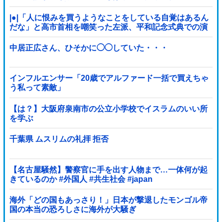
ﾙ」＝韓国の反応
|●|「人に恨みを買うようなことをしている自覚はあるん
だな」と高市首相を嘲笑った左派、平和記念式典での演
説にケチを付けるも……
中居正広さん、ひそかに◯◯していた・・・
インフルエンサー「20歳でアルファード一括で買えちゃ
う私って素敵」
【は？】大阪府泉南市の公立小学校でイスラムのいい所
を学ぶ
千葉県 ムスリムの礼拝 拒否
【名古屋騒然】警察官に手を出す人物まで…一体何が起
きているのか #外国人 #共生社会 #japan
海外「どの国もあっさり！」日本が撃退したモンゴル帝
国の本当の恐ろしさに海外が大騒ぎ