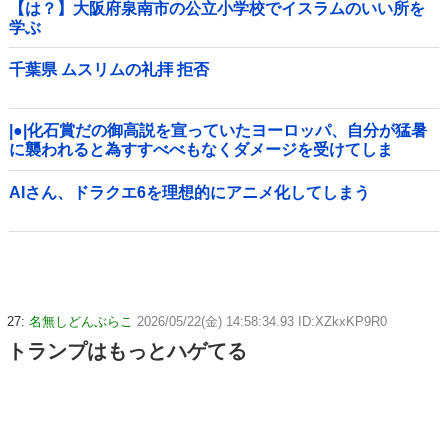
【は？】大阪府泉南市の公立小学校でイスラムのいい所を
学ぶ
千葉県 ムスリムの礼拝 拒否
|●|化石賞だの御高説を宣っていたヨーロッパ、自分が猛暑
に襲われると為すすべべもなくダメージを受けてしま
い……
AIさん、ドラクエ6を理想的にアニメ化してしまう
27:
名無しどんぶらこ
2026/05/22(金) 14:58:34.93 ID:XZkxKP9R0
トランプはもっとハゲてる