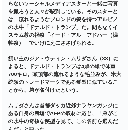
らないソーシャルメディアスターと一緒に写真
を撮ろうと人々が殺到している。そのスターと
は、流れるようなブロンドの髪を持つアルビノ
の水牛「ドナルド・トランプ」だ。間もなくイ
スラム教の祝祭「イード・アル・アドハー（犠
牲祭）」でいけにえにささげられる。
飼い主のジア・ウディン・ムリダさん（38）に
よると、ドナルド・トランプは4歳の雄で体重
700キロ。頭頂部の流れるような毛並みが、米大
統領のトレードマークである髪型に似ているこ
とから、弟が名付けたという。
ムリダさんは首都ダッカ近郊ナラヤンガンジに
ある自身の農場でAFPの取材に応じ、「弟がこ
の水牛の奇抜な髪型を見て、この名前を選んだ
んだ」と語った。