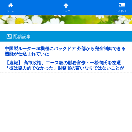
日本第一！ニュース録
ホーム
トップ
サイドバー
配信記事
中国製ルーター20機種にバックドア 外部から完全制御できる
機能が仕込まれていた
【速報】 高市政権、エース級の財務官僚・一松旬氏を左遷
「彼は協力的でなかった」財務省の言いなりではないことが
判明