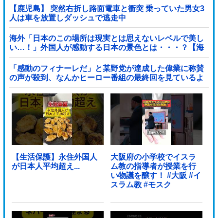
【鹿児島】 突然右折し路面電車と衝突 乗っていた男女3
人は車を放置しダッシュで逃走中
海外「日本のこの場所は現実とは思えないレベルで美し
い…！」外国人が感動する日本の景色とは・・・？【海
外の反応】
「感動のフィナーレだ」と某野党が達成した偉業に称賛
の声が殺到、なんかヒーロー番組の最終回を見ているよ
うな気分に……他
【生活保護】永住外国人
大阪府の小学校でイスラ
が日本人平均超え...
ム教の指導者が授業を行
い物議を醸す！ #大阪 #イ
スラム教 #モスク