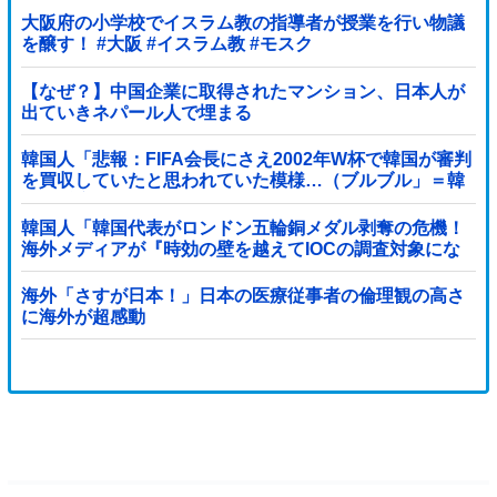
大阪府の小学校でイスラム教の指導者が授業を行い物議
を醸す！ #大阪 #イスラム教 #モスク
【なぜ？】中国企業に取得されたマンション、日本人が
出ていきネパール人で埋まる
韓国人「悲報：FIFA会長にさえ2002年W杯で韓国が審判
を買収していたと思われていた模様…（ブルブル」＝韓
国の反応
韓国人「韓国代表がロンドン五輪銅メダル剥奪の危機！
海外メディアが『時効の壁を越えてIOCの調査対象にな
り得る』と報道！」
海外「さすが日本！」日本の医療従事者の倫理観の高さ
に海外が超感動