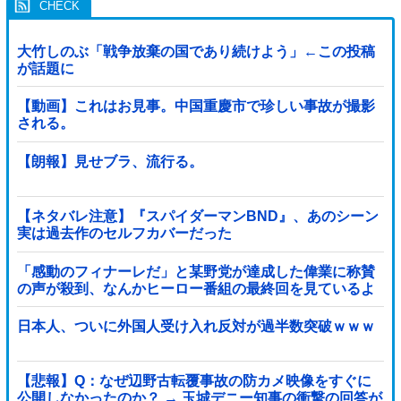
大竹しのぶ「戦争放棄の国であり続けよう」←この投稿
が話題に
【動画】これはお見事。中国重慶市で珍しい事故が撮影
される。
【朗報】見せブラ、流行る。
【ネタバレ注意】『スパイダーマンBND』、あのシーン
実は過去作のセルフカバーだった
「感動のフィナーレだ」と某野党が達成した偉業に称賛
の声が殺到、なんかヒーロー番組の最終回を見ているよ
うな気分に……他
日本人、ついに外国人受け入れ反対が過半数突破ｗｗｗ
【悲報】Q：なぜ辺野古転覆事故の防カメ映像をすぐに
公開しなかったのか？ → 玉城デニー知事の衝撃の回答が