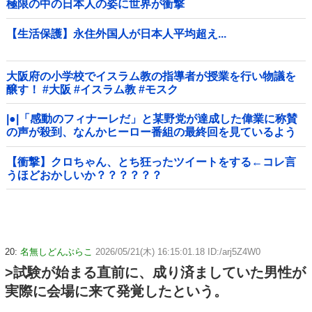
極限の中の日本人の姿に世界が衝撃
【生活保護】永住外国人が日本人平均超え...
大阪府の小学校でイスラム教の指導者が授業を行い物議を
醸す！ #大阪 #イスラム教 #モスク
|●|「感動のフィナーレだ」と某野党が達成した偉業に称賛
の声が殺到、なんかヒーロー番組の最終回を見ているよう
な気分に……
【衝撃】クロちゃん、とち狂ったツイートをする←コレ言
うほどおかしいか？？？？？？
20:
名無しどんぶらこ
2026/05/21(木) 16:15:01.18 ID:/arj5Z4W0
>試験が始まる直前に、成り済ましていた男性が
実際に会場に来て発覚したという。