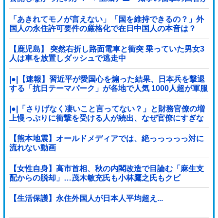
コチラ → ｗｗｗｗｗｗｗｗｗｗｗｗｗｗｗ
「あきれてモノが言えない」「国を維持できるの？」外
国人の永住許可要件の厳格化で在日中国人の本音は？
【鹿児島】 突然右折し路面電車と衝突 乗っていた男女3
人は車を放置しダッシュで逃走中
|●|【速報】習近平が愛国心を煽った結果、日本兵を撃退
する「抗日テーマパーク」が各地で人気 1000人超が軍服
姿で一斉突撃！
|●|「さりげなく凄いこと言ってない？」と財務官僚の増
上慢っぷりに衝撃を受ける人が続出、なぜ官僚にすぎな
い財務省が……
【熊本地震】オールドメディアでは、絶っっっっっ対に
流れない動画
【女性自身】高市首相、秋の内閣改造で目論む「麻生支
配からの脱却」…茂木敏充氏も小林鷹之氏もクビ
【生活保護】永住外国人が日本人平均超え...