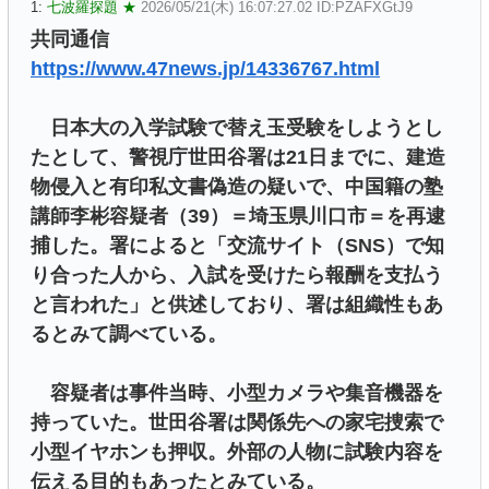
1:
七波羅探題 ★
2026/05/21(木) 16:07:27.02 ID:PZAFXGtJ9
共同通信
https://www.47news.jp/14336767.html
日本大の入学試験で替え玉受験をしようとし
たとして、警視庁世田谷署は21日までに、建造
物侵入と有印私文書偽造の疑いで、中国籍の塾
講師李彬容疑者（39）＝埼玉県川口市＝を再逮
捕した。署によると「交流サイト（SNS）で知
り合った人から、入試を受けたら報酬を支払う
と言われた」と供述しており、署は組織性もあ
るとみて調べている。
容疑者は事件当時、小型カメラや集音機器を
持っていた。世田谷署は関係先への家宅捜索で
小型イヤホンも押収。外部の人物に試験内容を
伝える目的もあったとみている。