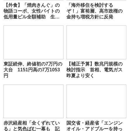
【外食】「焼肉きんぐ」の
「海外移住を検討する
物語コーポ、女性バイトの
ぞ！」富裕層、高市政権の
低用量ピル全額補助 生理
金持ち増税方針に反発
による体調に左右されず生
産性高めるよう
東証続伸、終値初の7万円の
【補正予算】数兆円規模の
大台 1151円高の7万1053
検討指示 首相、電気ガス
円
昨夏より安く
赤沢経産相「全くずれてい
国交省・経産省「エンジン
る」と気色ばむ一幕も 記
オイル・アドブルーを持っ