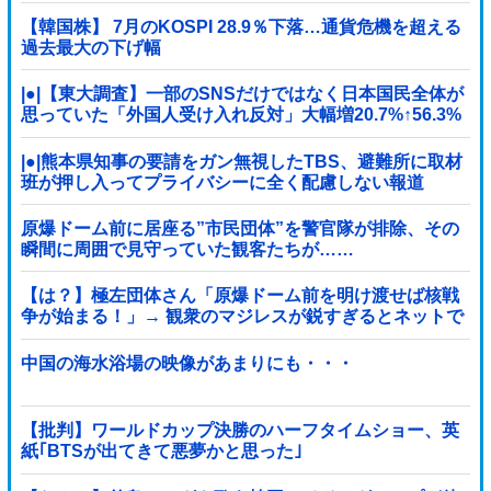
【韓国株】 7月のKOSPI 28.9％下落…通貨危機を超える
過去最大の下げ幅
|●|【東大調査】一部のSNSだけではなく日本国民全体が
思っていた「外国人受け入れ反対」大幅増20.7%↑56.3%
|●|熊本県知事の要請をガン無視したTBS、避難所に取材
班が押し入ってプライバシーに全く配慮しない報道
を……
原爆ドーム前に居座る”市民団体”を警官隊が排除、その
瞬間に周囲で見守っていた観客たちが……
【は？】極左団体さん「原爆ドーム前を明け渡せば核戦
争が始まる！」→ 観衆のマジレスが鋭すぎるとネットで
話題に → ｗｗｗｗｗｗｗｗｗｗｗｗ
中国の海水浴場の映像があまりにも・・・
【批判】ワールドカップ決勝のハーフタイムショー、英
紙｢BTSが出てきて悪夢かと思った｣