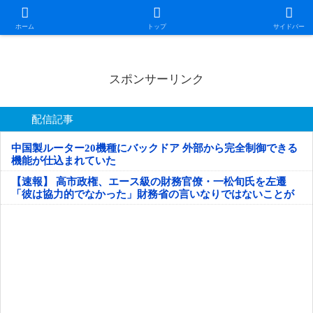
日本第一！ニュース録
ホーム
トップ
サイドバー
スポンサーリンク
配信記事
中国製ルーター20機種にバックドア 外部から完全制御できる
機能が仕込まれていた
【速報】 高市政権、エース級の財務官僚・一松旬氏を左遷
「彼は協力的でなかった」財務省の言いなりではないことが
判明