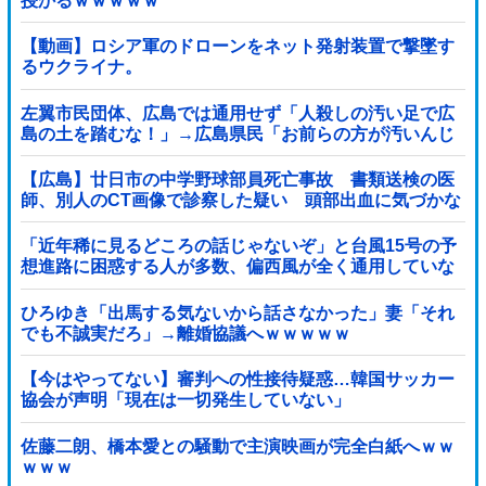
授かるｗｗｗｗｗ
【動画】ロシア軍のドローンをネット発射装置で撃墜す
るウクライナ。
左翼市民団体、広島では通用せず「人殺しの汚い足で広
島の土を踏むな！」→広島県民「お前らの方が汚いんじ
ゃ！」「ワシらが広島県民じゃ」
【広島】廿日市の中学野球部員死亡事故 書類送検の医
師、別人のCT画像で診察した疑い 頭部出血に気づかな
かった可能性
「近年稀に見るどころの話じゃないぞ」と台風15号の予
想進路に困惑する人が多数、偏西風が全く通用していな
いんだけど……他
ひろゆき「出馬する気ないから話さなかった」妻「それ
でも不誠実だろ」→離婚協議へｗｗｗｗｗ
【今はやってない】審判への性接待疑惑…韓国サッカー
協会が声明「現在は一切発生していない」
佐藤二朗、橋本愛との騒動で主演映画が完全白紙へｗｗ
ｗｗｗ