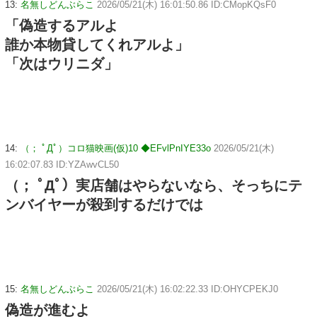
13:
名無しどんぶらこ
2026/05/21(木) 16:01:50.86 ID:CMopKQsF0
「偽造するアルよ
誰か本物貸してくれアルよ」
「次はウリニダ」
14:
（； ﾟДﾟ）コロ猫映画(仮)10 ◆EFvlPnIYE33o
2026/05/21(木)
16:02:07.83 ID:YZAwvCL50
（； ﾟДﾟ）実店舗はやらないなら、そっちにテ
ンバイヤーが殺到するだけでは
15:
名無しどんぶらこ
2026/05/21(木) 16:02:22.33 ID:OHYCPEKJ0
偽造が進むよ