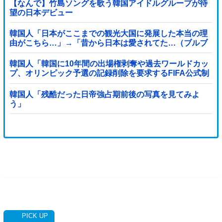
【なんで】竹島ソングを歌う韓国アイドルグループが待
望の日本デビュー
韓国人「日本がここまでの観光大国に発展した本当の理
由がこちら…」→「昔から日本は愛されてた…（ブルブ
ル」＝韓国の反応
韓国人「韓国に10年間の出場権剥奪や過去ワールドカッ
プ、オリンピック予選の記録削除を要求するFIFA公式制
裁を海外メディアが報道！」
韓国人「残酷だった日帝強占期前後の写真を見てみよ
う」