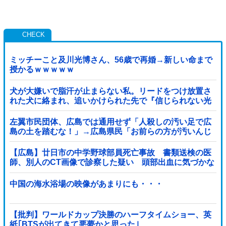
ミッチーこと及川光博さん、56歳で再婚→新しい命まで
授かるｗｗｗｗｗ
犬が大嫌いで脂汗が止まらない私。リードをつけ放置さ
れた犬に絡まれ、追いかけられた先で『信じられない光
景』を目撃→必死で救急車を呼ぶも犬と取り残され
て・・・
左翼市民団体、広島では通用せず「人殺しの汚い足で広
島の土を踏むな！」→広島県民「お前らの方が汚いんじ
ゃ！」「ワシらが広島県民じゃ」
【広島】廿日市の中学野球部員死亡事故 書類送検の医
師、別人のCT画像で診察した疑い 頭部出血に気づかな
かった可能性
中国の海水浴場の映像があまりにも・・・
【批判】ワールドカップ決勝のハーフタイムショー、英
紙｢BTSが出てきて悪夢かと思った｣