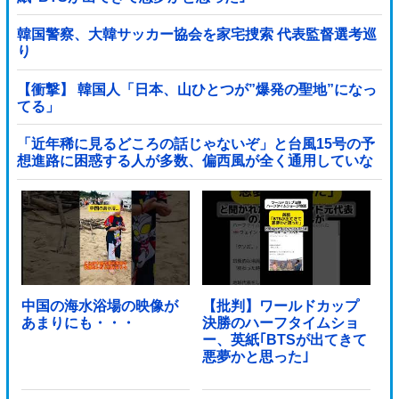
韓国警察、大韓サッカー協会を家宅捜索 代表監督選考巡
り
【衝撃】 韓国人「日本、山ひとつが”爆発の聖地”になっ
てる」
「近年稀に見るどころの話じゃないぞ」と台風15号の予
想進路に困惑する人が多数、偏西風が全く通用していな
いんだけど……他
中国の海水浴場の映像が
【批判】ワールドカップ
あまりにも・・・
決勝のハーフタイムショ
ー、英紙｢BTSが出てきて
悪夢かと思った｣