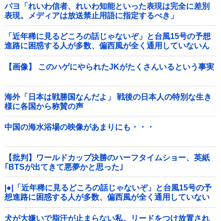
パヨ「れいわ信者、れいわ知能といった表現は完全に差別
表現。メディアは放送禁止用語に指定するべき」
「近年稀に見るどころの話じゃないぞ」と台風15号の予想
進路に困惑する人が多数、偏西風が全く通用していないん
だけど……他
【画像】 このハゲにやられたJKがたくさんいるという事実
海外「日本は戦勝国なんだよ」 戦後の日本人の特別な生き
様に各国から称賛の声
中国の海水浴場の映像があまりにも・・・
【批判】ワールドカップ決勝のハーフタイムショー、英紙
｢BTSが出てきて悪夢かと思った｣
|●|「近年稀に見るどころの話じゃないぞ」と台風15号の予
想進路に困惑する人が多数、偏西風が全く通用していない
んだけど……
犬が大嫌いで脂汗が止まらない私。リードをつけ放置され