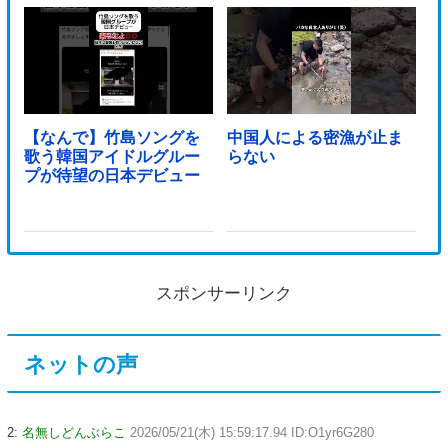
【なんで】竹島ソングを
中国人による密漁が止ま
歌う韓国アイドルグルー
らない
プが待望の日本デビュー
スポンサーリンク
ネットの声
2:
名無しどんぶらこ
2026/05/21(木) 15:59:17.94 ID:O1yr6G280