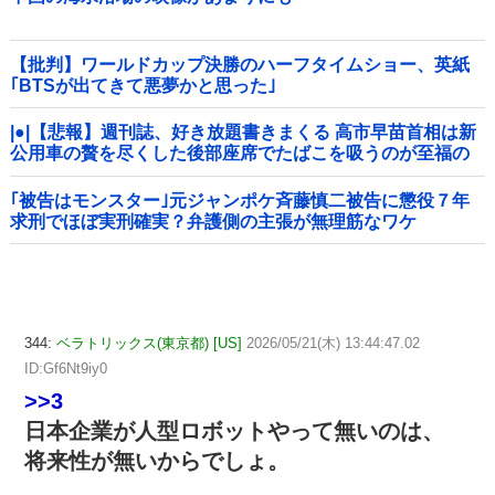
【批判】ワールドカップ決勝のハーフタイムショー、英紙
｢BTSが出てきて悪夢かと思った｣
|●|【悲報】週刊誌、好き放題書きまくる 高市早苗首相は新
公用車の贅を尽くした後部座席でたばこを吸うのが至福の
時間「どんどん延びる乗車時間」
｢被告はモンスター｣元ジャンポケ斉藤慎二被告に懲役７年
求刑でほぼ実刑確実？弁護側の主張が無理筋なワケ
344:
ベラトリックス(東京都) [US]
2026/05/21(木) 13:44:47.02
ID:Gf6Nt9iy0
>>3
日本企業が人型ロボットやって無いのは、
将来性が無いからでしょ。