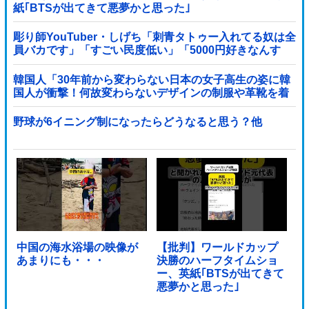
紙｢BTSが出てきて悪夢かと思った｣
彫り師YouTuber・しげち「刺青タトゥー入れてる奴は全
員バカです」「すごい民度低い」「5000円好きなんす
よ、バカって」
韓国人「30年前から変わらない日本の女子高生の姿に韓
国人が衝撃！何故変わらないデザインの制服や革靴を着
用し続けるのか？」
野球が6イニング制になったらどうなると思う？他
中国の海水浴場の映像が
【批判】ワールドカップ
あまりにも・・・
決勝のハーフタイムショ
ー、英紙｢BTSが出てきて
悪夢かと思った｣