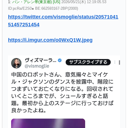
1:
バン・アレン帯(東京都) [US]
2026/05/21(木) 12:19:05.53
ID:pcRa/E2S0● BE:662593167-2BP(2000)
https://twitter.com/vismoglie/status/20571041
51457251454
https://i.imgur.com/o0WxQ1W.jpeg