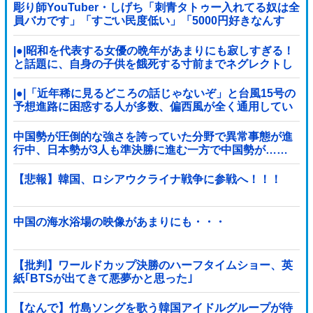
彫り師YouTuber・しげち「刺青タトゥー入れてる奴は全
員バカです」「すごい民度低い」「5000円好きなんす
よ、バカって」
|●|昭和を代表する女優の晩年があまりにも寂しすぎる！
と話題に、自身の子供を餓死する寸前までネグレクトし
た挙句……
|●|「近年稀に見るどころの話じゃないぞ」と台風15号の
予想進路に困惑する人が多数、偏西風が全く通用してい
ないんだけど……
中国勢が圧倒的な強さを誇っていた分野で異常事態が進
行中、日本勢が3人も準決勝に進む一方で中国勢が……
【悲報】韓国、ロシアウクライナ戦争に参戦へ！！！
中国の海水浴場の映像があまりにも・・・
【批判】ワールドカップ決勝のハーフタイムショー、英
紙｢BTSが出てきて悪夢かと思った｣
【なんで】竹島ソングを歌う韓国アイドルグループが待