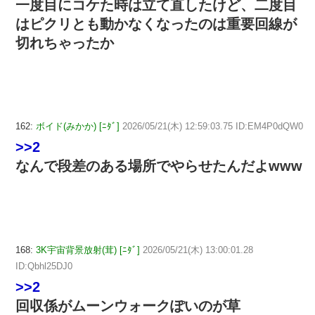
一度目にコケた時は立て直したけど、二度目
はピクリとも動かなくなったのは重要回線が
切れちゃったか
162:
ボイド(みかか) [ﾆﾀﾞ]
2026/05/21(木) 12:59:03.75 ID:EM4P0dQW0
>>2
なんで段差のある場所でやらせたんだよwww
168:
3K宇宙背景放射(茸) [ﾆﾀﾞ]
2026/05/21(木) 13:00:01.28
ID:Qbhl25DJ0
>>2
回収係がムーンウォークぽいのが草