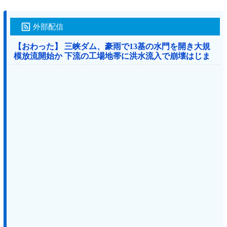
外部配信
【おわった】 三峡ダム、豪雨で13基の水門を開き大規
模放流開始か 下流の工場地帯に洪水流入で崩壊はじま
る