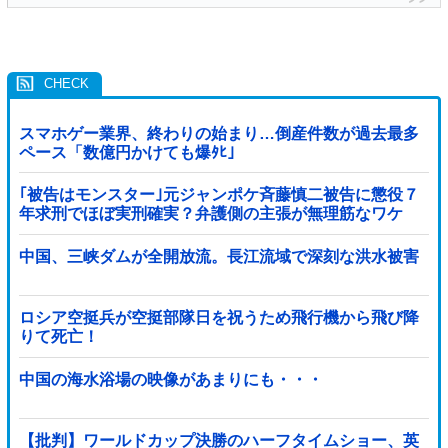
スマホゲー業界、終わりの始まり…倒産件数が過去最多
ペース「数億円かけても爆ﾀﾋ」
｢被告はモンスター｣元ジャンポケ斉藤慎二被告に懲役７
年求刑でほぼ実刑確実？弁護側の主張が無理筋なワケ
中国、三峡ダムが全開放流。長江流域で深刻な洪水被害
ロシア空挺兵が空挺部隊日を祝うため飛行機から飛び降
りて死亡！
中国の海水浴場の映像があまりにも・・・
【批判】ワールドカップ決勝のハーフタイムショー、英