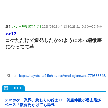
287:
ハレー彗星(庭) [ﾆﾀﾞ]
2026/05/21(木) 13:30:21.21 ID:3OVGGj7y0
>>17
コケただけで爆発したかのように木っ端微塵
になってて草
引用元:
https://hayabusa9.5ch.io/test/read.cgi/news/1779333545/
スマホゲー業界、終わりの始まり…倒産件数が過去最多
ペース「数億円かけても爆ﾀﾋ」