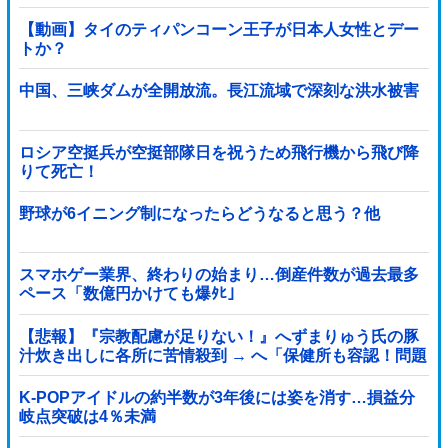
【動画】タイのティパンコーン王子が日本人女性とデー
トか？
中国、三峡ダムが全開放流。長江流域で深刻な洪水被害
ロシア空挺兵が空挺部隊日を祝うため飛行機から飛び降
りて死亡！
野球が6イニング制になったらどうなると思う？他
スマホゲー業界、終わりの始まり…倒産件数が過去最多
ペース「数億円かけても爆ﾀﾋ」
【悲報】『宗教配慮が足りない！』へずまりゅう氏の豚
汁炊き出しに各所に苦情殺到 → へ「保健所も容認！問題
なし！」ｗｗｗｗｗｗｗｗｗｗｗｗｗｗ
K-POPアイドルの約半数が3年後には姿を消す…損益分
岐点突破は4％未満