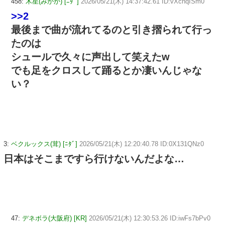
458:
木星(みかか) [ﾆﾀﾞ]
2026/05/21(木) 14:37:42.61 ID:vXchqISm0
>>2
最後まで曲が流れてるのと引き摺られて行っ
たのは
シュールで久々に声出して笑えたw
でも足をクロスして踊るとか凄いんじゃな
い？
3:
ベクルックス(茸) [ﾆﾀﾞ]
2026/05/21(木) 12:20:40.78 ID:0X131QNz0
日本はそこまですら行けないんだよな…
47:
デネボラ(大阪府) [KR]
2026/05/21(木) 12:30:53.26 ID:iwFs7bPv0