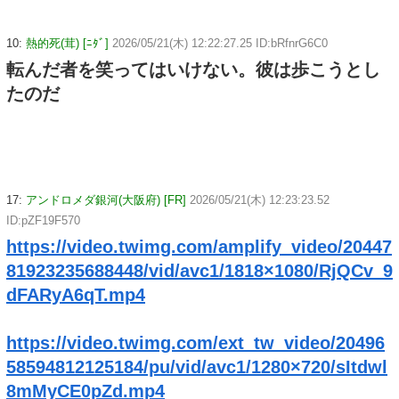
10:
熱的死(茸) [ﾆﾀﾞ]
2026/05/21(木) 12:22:27.25 ID:bRfnrG6C0
転んだ者を笑ってはいけない。彼は歩こうとし
たのだ
17:
アンドロメダ銀河(大阪府) [FR]
2026/05/21(木) 12:23:23.52
ID:pZF19F570
https://video.twimg.com/amplify_video/20447
81923235688448/vid/avc1/1818×1080/RjQCv_9
dFARyA6qT.mp4
https://video.twimg.com/ext_tw_video/20496
58594812125184/pu/vid/avc1/1280×720/sItdwl
8mMyCE0pZd.mp4