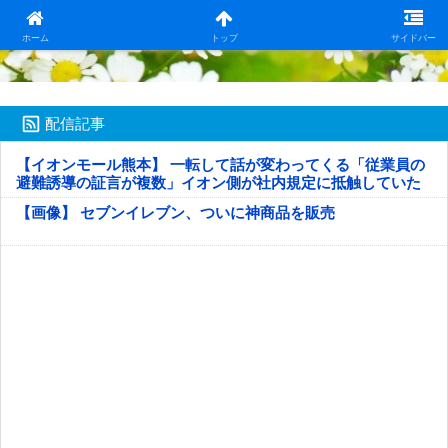
日本第一！ニュース録
ホーム
トップ
サイドバー
配信記事
【イオンモール熊本】 一転して話が変わってくる「従業員の
避難誘導の証言が複数」イオン側が社内規定に抵触していた
疑い
【画像】 セブンイレブン、ついに神商品を販売