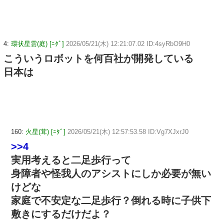
4:
環状星雲(庭) [ﾆﾀﾞ]
2026/05/21(木) 12:21:07.02 ID:4syRbO9H0
こういうロボットを何百社が開発している
日本は
160:
火星(茸) [ﾆﾀﾞ]
2026/05/21(木) 12:57:53.58 ID:Vg7XJxrJ0
>>4
実用考えると二足歩行って
身障者や怪我人のアシストにしか必要が無い
けどな
家庭で不安定な二足歩行？倒れる時に子供下
敷きにするだけだよ？