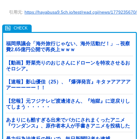
引用元:
https://hayabusa9.5ch.io/test/read.cgi/news/1779235670/
福岡県議会「海外旅行じゃない、海外活動だ！」→視察
費2.65億円公開で再炎上ｗｗｗ
【動画】野菜売りのおじさんにドローンを特攻させるお
そロシア。
【速報】影山優佳（25）、『爆弾発言』キタァアアアア
アーーーーー！！
【悲報】元フジテレビ渡邊渚さん、『地獄』に逆戻りし
てしまう・・・・・
あまりにも酷すぎる出来でバカにされまくったアニメ
『ワンダンス』、原作者本人が手書きアニメを投稿した
結果・・・ｗｗｗｗｗｗ他
暴力行為法違反の疑いで、毎日新聞記者を逮捕