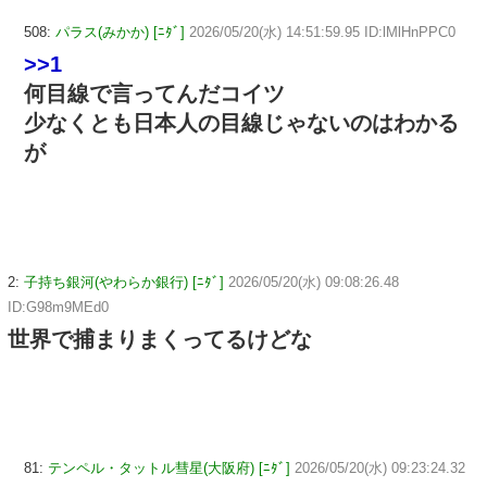
508:
パラス(みかか) [ﾆﾀﾞ]
2026/05/20(水) 14:51:59.95 ID:lMlHnPPC0
>>1
何目線で言ってんだコイツ
少なくとも日本人の目線じゃないのはわかる
が
2:
子持ち銀河(やわらか銀行) [ﾆﾀﾞ]
2026/05/20(水) 09:08:26.48
ID:G98m9MEd0
世界で捕まりまくってるけどな
81:
テンペル・タットル彗星(大阪府) [ﾆﾀﾞ]
2026/05/20(水) 09:23:24.32