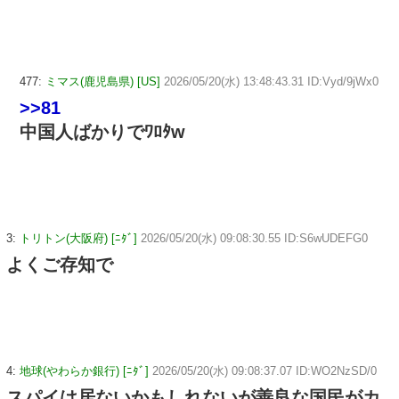
477:
ミマス(鹿児島県) [US]
2026/05/20(水) 13:48:43.31 ID:Vyd/9jWx0
>>81
中国人ばかりでﾜﾛﾀw
3:
トリトン(大阪府) [ﾆﾀﾞ]
2026/05/20(水) 09:08:30.55 ID:S6wUDEFG0
よくご存知で
4:
地球(やわらか銀行) [ﾆﾀﾞ]
2026/05/20(水) 09:08:37.07 ID:WO2NzSD/0
スパイは居ないかもしれないが善良な国民がカ