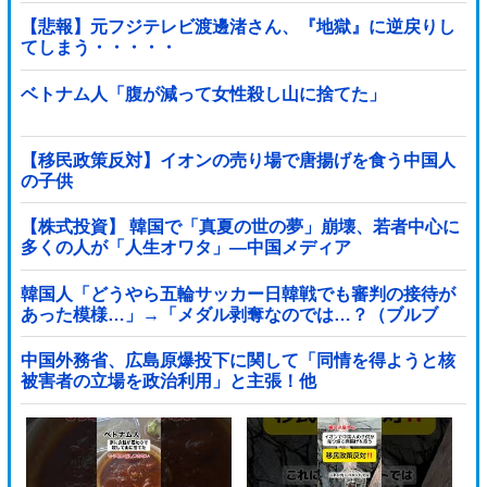
【悲報】元フジテレビ渡邊渚さん、『地獄』に逆戻りし
てしまう・・・・・
ベトナム人「腹が減って女性殺し山に捨てた」
【移民政策反対】イオンの売り場で唐揚げを食う中国人
の子供
【株式投資】 韓国で「真夏の世の夢」崩壊、若者中心に
多くの人が「人生オワタ」―中国メディア
韓国人「どうやら五輪サッカー日韓戦でも審判の接待が
あった模様…」→「メダル剥奪なのでは…？（ブルブ
ル」＝韓国の反応
中国外務省、広島原爆投下に関して「同情を得ようと核
被害者の立場を政治利用」と主張！他