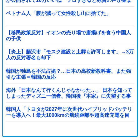
が公開されて16万いいね プロすぎると称賛の声が集ま
る
ベトナム人「腹が減って女性殺し山に捨てた」
【移民政策反対】イオンの売り場で唐揚げを食う中国人
の子供
【炎上】藤沢市「モスク建設と土葬も許可します」→3万
人の反対署名も却下
韓国が独島を不法占拠？…日本の高校新教科書、また強
引な主張＝韓国の反応
海外「日本なんて行くんじゃなかった…」 日本を知って
しまったディズニー信者、帰国後『本家』に失望する事
態に
韓国人「トヨタが2027年に次世代ハイブリッドバッテリ
ーを導入へ！最大1000kmの航続距離や超高速充電を目
指す」