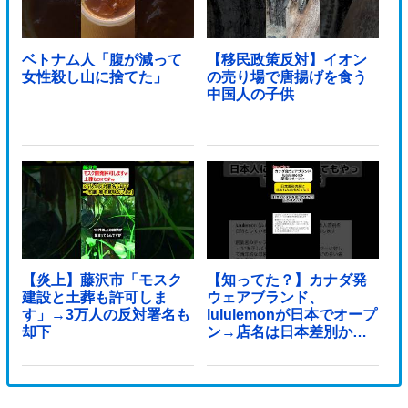
ベトナム人「腹が減って
【移民政策反対】イオン
女性殺し山に捨てた」
の売り場で唐揚げを食う
中国人の子供
【炎上】藤沢市「モスク
【知ってた？】カナダ発
建設と土葬も許可しま
ウェアブランド、
す」→3万人の反対署名も
lululemonが日本でオープ
却下
ン→店名は日本差別から
できた？