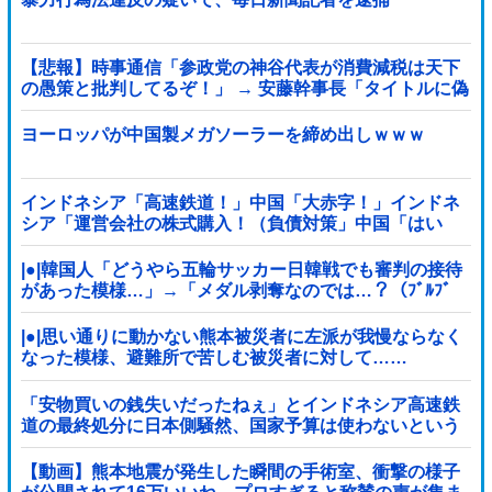
【悲報】時事通信「参政党の神谷代表が消費減税は天下
の愚策と批判してるぞ！」 → 安藤幹事長「タイトルに偽
りあり！『参政党は消費税廃止派、減税派』」ｗｗｗｗ
ｗｗｗｗ
ヨーロッパが中国製メガソーラーを締め出しｗｗｗ
インドネシア「高速鉄道！」中国「大赤字！」インドネ
シア「運営会社の株式購入！（負債対策」中国「はい
（巨額負債」インドネシア「700km延伸計画！（実質中
止」→
|●|韓国人「どうやら五輪サッカー日韓戦でも審判の接待
があった模様…」→「メダル剥奪なのでは…？（ﾌﾞﾙﾌﾞ
ﾙ」＝韓国の反応
|●|思い通りに動かない熊本被災者に左派が我慢ならなく
なった模様、避難所で苦しむ被災者に対して……
「安物買いの銭失いだったねぇ」とインドネシア高速鉄
道の最終処分に日本側騒然、国家予算は使わないという
と何が財源なんだ？
【動画】熊本地震が発生した瞬間の手術室、衝撃の様子