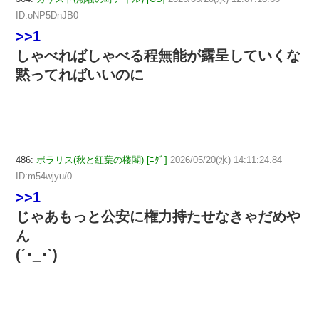
ID:oNP5DnJB0
>>1
しゃべればしゃべる程無能が露呈していくな
黙ってればいいのに
486:
ポラリス(秋と紅葉の楼閣) [ﾆﾀﾞ]
2026/05/20(水) 14:11:24.84
ID:m54wjyu/0
>>1
じゃあもっと公安に権力持たせなきゃだめや
ん
(´･_･`)