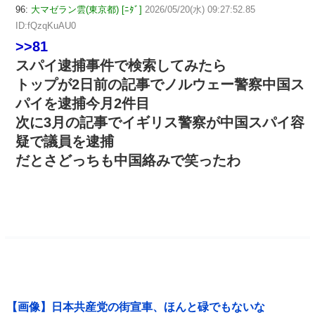
96:
大マゼラン雲(東京都) [ﾆﾀﾞ]
2026/05/20(水) 09:27:52.85
ID:fQzqKuAU0
>>81
スパイ逮捕事件で検索してみたら
トップが2日前の記事でノルウェー警察中国ス
パイを逮捕今月2件目
次に3月の記事でイギリス警察が中国スパイ容
疑で議員を逮捕
だとさどっちも中国絡みで笑ったわ
【画像】日本共産党の街宣車、ほんと碌でもないな