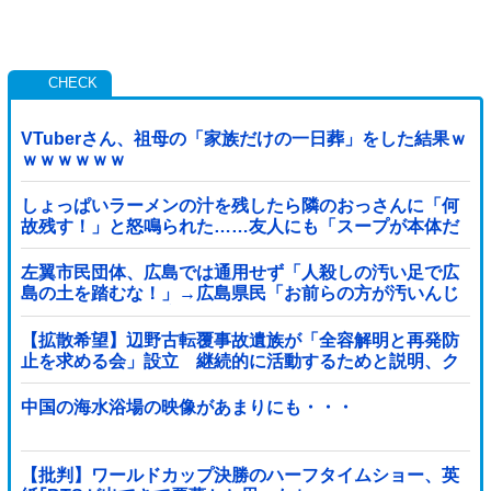
VTuberさん、祖母の「家族だけの一日葬」をした結果ｗ
ｗｗｗｗｗｗ
しょっぱいラーメンの汁を残したら隣のおっさんに「何
故残す！」と怒鳴られた……友人にも「スープが本体だ
ろあり得ない」と説教されたんだが、塩分過剰だし味の
好みは自由だろ！
左翼市民団体、広島では通用せず「人殺しの汚い足で広
島の土を踏むな！」→広島県民「お前らの方が汚いんじ
ゃ！」「ワシらが広島県民じゃ」
【拡散希望】辺野古転覆事故遺族が「全容解明と再発防
止を求める会」設立 継続的に活動するためと説明、ク
ラファン立ち上げも準備
中国の海水浴場の映像があまりにも・・・
【批判】ワールドカップ決勝のハーフタイムショー、英