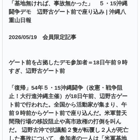
「基地無ければ、事故無かった」 ５・15沖縄
闘争デモ 辺野古ゲート前で座り込み | 沖縄八
重山日報
2026/05/19 会員限定記事
ゲート前を占拠したデモ参加者＝18日午前９時
すぎ、辺野古ゲート前
「復帰」54年５・15沖縄闘争（改憲・戦争阻
止！大行進沖縄主催）が18日午前、辺野古ゲー
ト前で行われた。全国から活動家が集まり、午
前９時前からゲート前で座り込んだ。米軍普天
間飛行場の移設阻止や高市政権の打倒を叫ん
だ。 辺野古沖で抗議船２隻が転覆し２人が死亡
した事故について、参加者の一人は「米軍基地