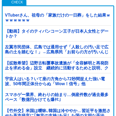
VTuberさん、祖母の「家族だけの一日葬」をした結果ｗ
ｗｗｗｗｗｗ
【動画】タイのティパンコーン王子が日本人女性とデー
トか？
左翼市民団体、広島では通用せず「人殺しの汚い足で広
島の土を踏むな！」→広島県民「お前らの方が汚いんじ
ゃ！」「ワシらが広島県民じゃ」
【拡散希望】辺野古転覆事故遺族が「全容解明と再発防
止を求める会」設立 継続的に活動するためと説明、ク
ラファン立ち上げも準備
宇宙人はいる？いて座の方角から72秒間捉えた強い電
波、50年間正体分からぬ「Wow！信号」他
スマホゲー業界、終わりの始まり…倒産件数が過去最多
ペース「数億円かけても爆ﾀﾋ」
【竹外交】米国は曖昧､韓国は冷ややか…習近平を激怒さ
せた高市発言に｢無言の支持｣を示した国の大胆な手法