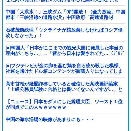
中国「大洪水！」三峡ダム「9門開放！（全力放流」中国
都市「三峡沿線の道路水没」中国政府「高速道路封
鎖！」中国ダム「緊急放流に合わせて開門（土砂崩れ発
生」→
石破茂前総理「ウクライナが核放棄しなければロシア侵
攻しなかった」！
|●|韓国人「日本がここまでの観光大国に発展した本当の
理由がこちら…」→「昔から日本は愛されてた…（ﾌﾞﾙﾌﾞ
ﾙ」＝韓国の反応
|●|フジテレビが金の卵を産む鶏を自ら絞め殺した模様、
社運を賭けたドル箱コンテンツが御蔵入りになってしま
い……
高市首相が経歴詐称していると確信した某映画評論家、
「上級公務員試験に合格とは書いてないんですが…」と
ツッコミを受けまくり……
【ニュース】日本をダメにした総理大臣、ワースト１位
が同点でこの人ｗｗｗｗｗｗ
中国の海水浴場の映像があまりにも・・・