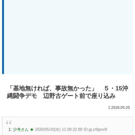
「基地無ければ、事故無かった」 ５・15沖
縄闘争デモ 辺野古ゲート前で座り込み
2026.05.20
1:
少考さん ★
2026/05/20(水) 11:08:32.89 ID:gLzI8pmr9