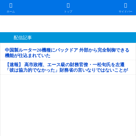
日本第一！ニュース録
ホーム
トップ
サイドバー
配信記事
中国製ルーター20機種にバックドア 外部から完全制御できる
機能が仕込まれていた
【速報】 高市政権、エース級の財務官僚・一松旬氏を左遷
「彼は協力的でなかった」財務省の言いなりではないことが
判明