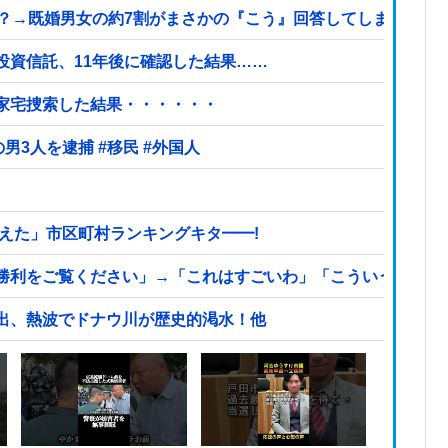
既婚男女の約7割がまさかの『こう』回答してしまうw w w w w
投資信託、11年後に確認した結果……
を家宅捜索した結果・・・・・・
【ヤバい】100件以上の窃盗をしたトルコ国籍の男3人を逮捕 #移民 #外国人
えた」市区町村ランキングキタ━━!
利をご覧ください」→「これはすごいわ」「こういうのを見る
出、熱波でドナウ川が歴史的渇水！他