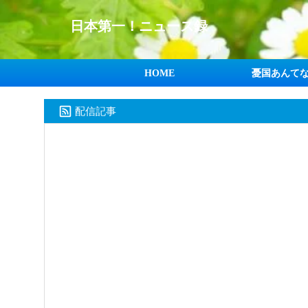
日本第一！ニュース録
HOME
憂国あんて
配信記事