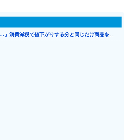
【消費税率1％】 「下げるのが筋なんですけど…」消費減税で値下がりする分と同じだけ商品を値上げして店頭価格を変えない店も