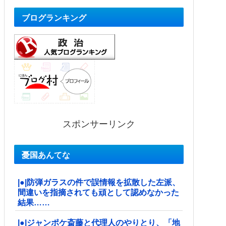
ブログランキング
スポンサーリンク
憂国あんてな
|●|防弾ガラスの件で誤情報を拡散した左派、
間違いを指摘されても頑として認めなかった
結果……
|●|ジャンポケ斎藤と代理人のやりとり、「地