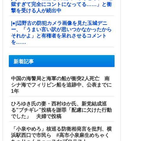
獄すぎて完全にコントになってる……」と衝
撃を受ける人が続出中
|●|辺野古の防犯カメラ画像を見た玉城デニ
ー、「うまい言い訳が思いつかなかったから
それかよ」と有権者を呆れさせるコメント
を……
新着記事
中国の海警局と海軍の船が衝突2人死亡 南
シナ海でフィリピン船を追跡中、公表までに
1年
ひろゆき氏の妻・西村ゆか氏、新党結成巡
る”ブチギレ”投稿を謝罪「配慮に欠けた行動
でした」 夫婦で投稿
「小泉やめろ」核巡る防衛相発言を批判、横
浜駅西口で市民ら #高市小泉麻生めちゃく