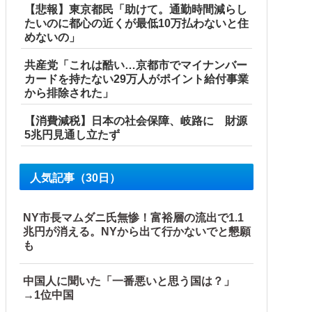
【悲報】東京都民「助けて。通勤時間減らし
たいのに都心の近くが最低10万払わないと住
めないの」
共産党「これは酷い…京都市でマイナンバー
カードを持たない29万人がポイント給付事業
から排除された」
【消費減税】日本の社会保障、岐路に 財源
5兆円見通し立たず
人気記事（30日）
NY市長マムダニ氏無惨！富裕層の流出で1.1
兆円が消える。NYから出て行かないでと懇願
も
中国人に聞いた「一番悪いと思う国は？」
→1位中国