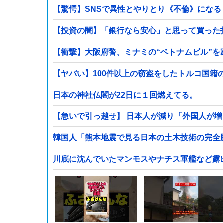
【驚愕】SNSで異性とやりとり《不倫》になる？→
【投資の闇】「銀行なら安心」と思って買った
【衝撃】大阪府警、ミナミの“ベトナムビル”
日本の神社仏閣が22日に１回燃えてる。
【急いで引っ越せ】 日本人が減り「外国人が増
韓国人「熊本地震で見る日本の土木技術の完全勝
川底に沈んでいたマンモスやナチス軍艦など露