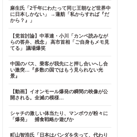
麻生氏「2千年にわたって同じ王朝など世界中
に日本しかない」 →蓮舫「私からすれば『だ
から？』」
【党首討論】中革連・小川「カンペ読みなが
らの答弁、残念」 高市首相「ご自身もメモ見
てる」 議場爆笑
中国のバス、乗客が我先にと押し合いへし合
い激突…『多数の国ではもう見られない光
景』
【動画】イオンモール爆発の瞬間の映像が公
開される。全滅の模様…
シャチの激しい体当たり、マンボウが粉々に
「爆発」 捕食戦略か遊びか
町山智浩氏「日本はパンダを失って、代わり