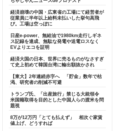
ちゃじゃんニュースdeプロテスト
経済崩壊の中国・広東省の工場にて経営者が
従業員に半年以上給料未払いした挙句高飛
び。工場は空っぽに
日産e-power、無給油で1980km走行しギネ
ス記録を達成、無駄な発電や送電ロスなく
EVよりエコを証明
経済大国の日本、世界に売るものがなさすぎ
て史上初めて韓国台湾に輸出額抜かされ
【東大】2年連続赤字へ 「貯金」数年で枯
渇、研究者の削減不可避
トランプ氏、「出産旅行」禁じる大統領令
米国籍取得を目的とした中国人らの渡米を問
題視
8万が12万円「とても払えず」 相次ぐ家賃
値上げ、どうすれば