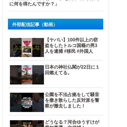
に何を得たんですか？」
 w w w
外部配信記事（動画）
【ヤバい】100件以上の窃
盗をしたトルコ国籍の男3
人を逮捕 #移民 #外国人
日本の神社仏閣が22日に１
回燃えてる。
と日本人は何か適当に作る感じがしない・...
公園を不法占拠をして騒音
を撒き散らした反対派を警
察が撤去しました！
どうなる？河合ゆうすけが