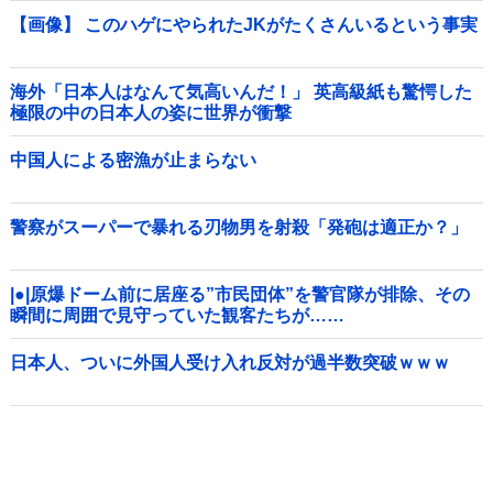
【画像】 このハゲにやられたJKがたくさんいるという事実
海外「日本人はなんて気高いんだ！」 英高級紙も驚愕した
極限の中の日本人の姿に世界が衝撃
中国人による密漁が止まらない
警察がスーパーで暴れる刃物男を射殺「発砲は適正か？」
|●|原爆ドーム前に居座る”市民団体”を警官隊が排除、その
瞬間に周囲で見守っていた観客たちが……
日本人、ついに外国人受け入れ反対が過半数突破ｗｗｗ