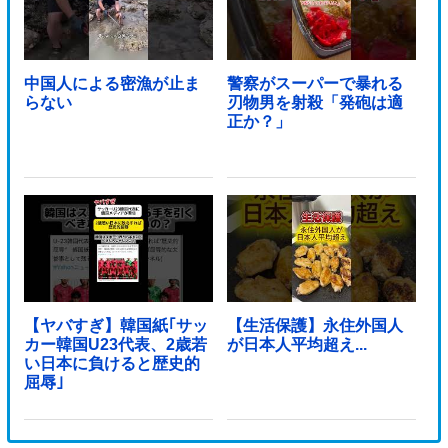
中国人による密漁が止ま
警察がスーパーで暴れる
らない
刃物男を射殺「発砲は適
正か？」
【ヤバすぎ】韓国紙｢サッ
【生活保護】永住外国人
カー韓国U23代表、2歳若
が日本人平均超え...
い日本に負けると歴史的
屈辱｣