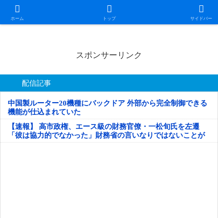
日本第一！ニュース録
ホーム
トップ
サイドバー
スポンサーリンク
配信記事
中国製ルーター20機種にバックドア 外部から完全制御できる
機能が仕込まれていた
【速報】 高市政権、エース級の財務官僚・一松旬氏を左遷
「彼は協力的でなかった」財務省の言いなりではないことが
判明