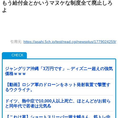
もう給付金とかいうマヌケな制度全て廃止しろ
よ
引用元:
https://asahi.5ch.io/test/read.cgi/newsplus/1779024259/
ジャングリア沖縄「3万円です」←ディズニー超えの強気
価格ｗｗｗ
【動画】ロシア軍のドローンをネット発射装置で撃墜す
るウクライナ。
ドイツ、熱中症で10,000人以上死亡、ほとんどがお前ら
と同年代で若者は元気💪
【これは草】ショートスリーパー堀大輔さん、筋トレ中