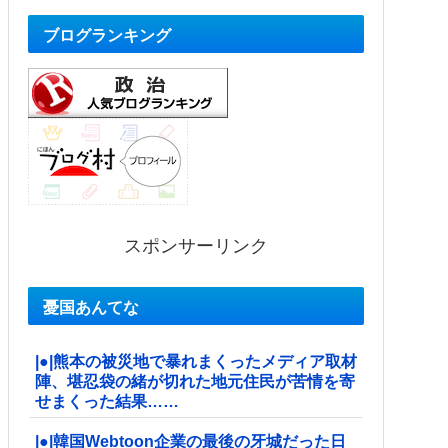
ブログランキング
スポンサーリンク
憂国あんてな
|●|熊本の被災地で暴れまくったメディア取材
陣、堪忍袋の緒が切れた地元住民が苦情を寄
せまくった結果……
|●|韓国Webtoon企業の最後の牙城だった日