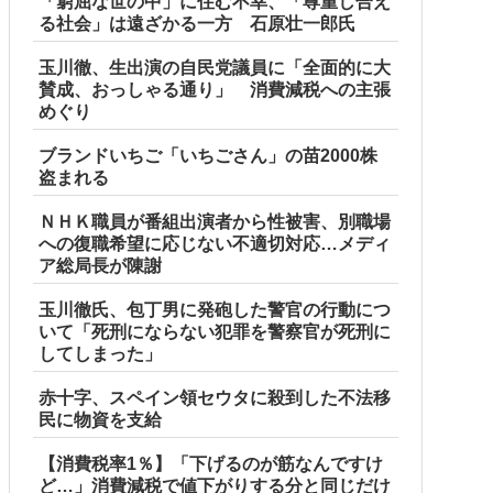
「窮屈な世の中」に住む不幸、「尊重し合え
る社会」は遠ざかる一方 石原壮一郎氏
玉川徹、生出演の自民党議員に「全面的に大
賛成、おっしゃる通り」 消費減税への主張
めぐり
ブランドいちご「いちごさん」の苗2000株
盗まれる
ＮＨＫ職員が番組出演者から性被害、別職場
への復職希望に応じない不適切対応…メディ
ア総局長が陳謝
玉川徹氏、包丁男に発砲した警官の行動につ
いて「死刑にならない犯罪を警察官が死刑に
してしまった」
赤十字、スペイン領セウタに殺到した不法移
民に物資を支給
【消費税率1％】「下げるのが筋なんですけ
ど…」消費減税で値下がりする分と同じだけ