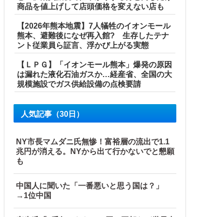
商品を値上げして店頭価格を変えない店も
【2026年熊本地震】7人犠牲のイオンモール
熊本、避難後になぜ再入館? 生存したテナ
ント従業員ら証言、浮かび上がる実態
【ＬＰＧ】「イオンモール熊本」爆発の原因
は漏れた液化石油ガスか…経産省、全国の大
規模施設でガス供給設備の点検要請
人気記事（30日）
NY市長マムダニ氏無惨！富裕層の流出で1.1
兆円が消える。NYから出て行かないでと懇願
も
中国人に聞いた「一番悪いと思う国は？」
→1位中国