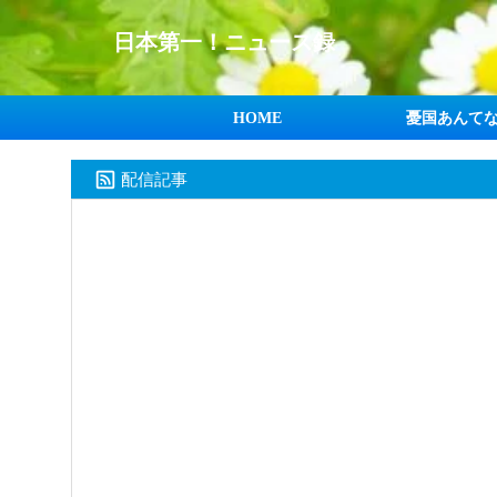
日本第一！ニュース録
HOME
憂国あんて
配信記事