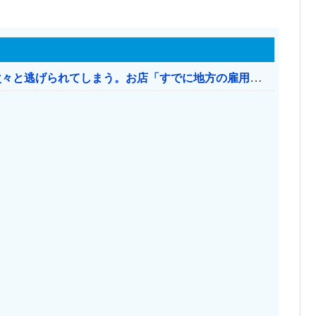
日本のお店、時給1500円でもミャンマー人に次々と逃げられてしまう。お店「すでに地方の雇用は崩壊」