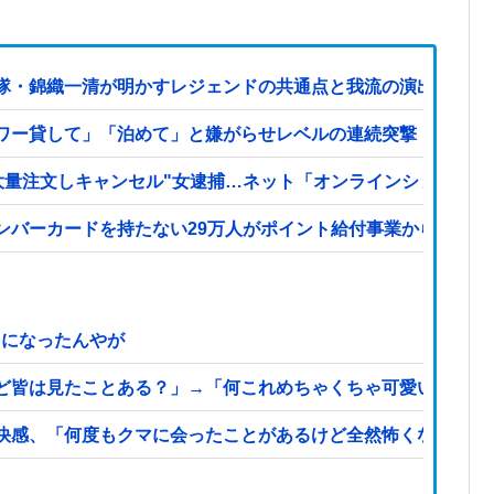
隊・錦織一清が明かすレジェンドの共通点と我流の演出論
ワー貸して」「泊めて」と嫌がらせレベルの連続突撃！夫経由で
大量注文しキャンセル"女逮捕…ネット「オンラインショップを売
ンバーカードを持たない29万人がポイント給付事業から排除さ
メになったんやが
ど皆は見たことある？」→「何これめちゃくちゃ可愛いｗｗ」
快感、「何度もクマに会ったことがあるけど全然怖くなかった