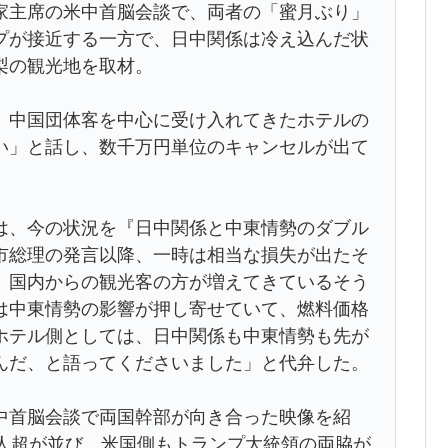
主席の米中首脳会談で、両者の「蜜月ぶり」
プが接近する一方で、日中関係は冷え込んだ状
梨の観光地を取材。
中国団体客を中心に受け入れてきたホテルの
い」と話し、数千万円単位のキャンセルが出て
、今の状況を『日中関係と中東情勢のダブル
市総理の発言以降、一時は相当な損失が出たそ
、国内からの観光客の方が増えてきているそう
は中東情勢の影響が押し寄せていて、燃料価格
ホテル側としては、日中関係も中東情勢も先が
んだ、と語ってくださいました」と代弁した。
首脳会談で両国幹部が向き合った映像を紹
0人超が並び、米国側もトランプ大統領の両脇が