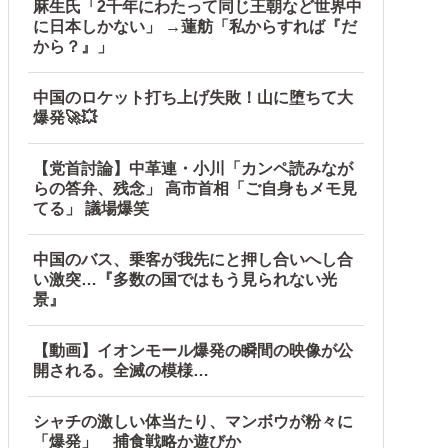
麻生氏「2千年にわたって同じ王朝など世界中
に日本しかない」 →蓮舫「私からすれば『だ
から？』」
中国のロケット打ち上げ失敗！山に堕ちて大
爆発🚀💥
断ると私に直接LINEしてきて絶句←大人しく自宅の風呂に入
り切れ状態にして商品相場を操作してたので...
【党首討論】中革連・小川「カンペ読みなが
らの答弁、残念」 高市首相「ご自身もメモ見
れた」
てる」 議場爆笑
中国のバス、乗客が我先にと押し合いへし合
い激突…『多数の国ではもう見られない光
景』
【動画】イオンモール爆発の瞬間の映像が公
【海外の反応】
開される。全滅の模様…
」と主張しており……他
シャチの激しい体当たり、マンボウが粉々に
「爆発」 捕食戦略か遊びか