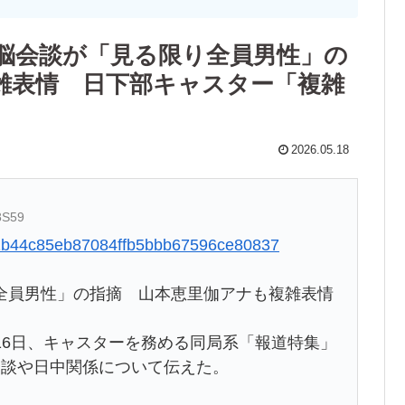
首脳会談が「見る限り全員男性」の
雑表情 日下部キャスター「複雑
2026.05.18
8S59
a641b44c85eb87084ffb5bbb67596ce80837
全員男性」の指摘 山本恵里伽アナも複雑表情
16日、キャスターを務める同局系「報道特集」
会談や日中関係について伝えた。