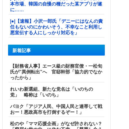
本市場、韓国の自慢の種だった某アプリが遂
に……
|●|【速報】小沢一郎氏「デニーにはなんの責
任もないのにかわいそう、不幸なこと利用し
悪宣伝する人にしっかり対応を」
新着記事
【財務省人事】エース級の財務官僚・一松旬
氏が”異例転出”へ 官邸幹部「協力的でなか
ったから」
れいわ新選組、新たな党名は「いのちの
党」 略称は「いのち」
パヨク「アジア人民、中国人民と連帯して戦
おー！悪政高市を打倒するぞー！」
松のや「ママ応援企画」がなぜ許されない？