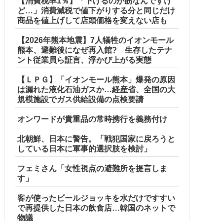
【消費税率1％】「下げるのが筋なんですけ
ど…」消費減税で値下がりする分と同じだけ
商品を値上げして店頭価格を変えない店も
【2026年熊本地震】7人犠牲のイオンモール
熊本、避難後になぜ再入館? 生存したテナ
ント従業員ら証言、浮かび上がる実態
【ＬＰＧ】「イオンモール熊本」爆発の原因
は漏れた液化石油ガスか…経産省、全国の大
規模施設でガス供給設備の点検要請
オンワードが貴重品の常時携行を義務付け
北朝鮮、日本に警告。「戦犯国家に戻ろうと
している日本に軍事的選択肢を検討」
フェミさん「女性視点の避難所を提言しま
す」
客が使ったビールジョッキを水だけですすい
で再提供した日本の飲食店…韓国のネットで
物議