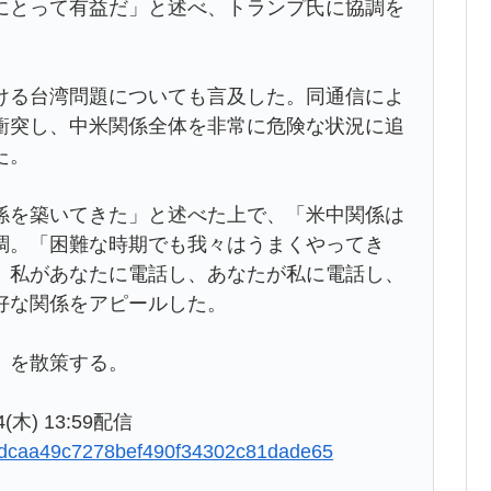
にとって有益だ」と述べ、トランプ氏に協調を
る台湾問題についても言及した。同通信によ
衝突し、中米関係全体を非常に危険な状況に追
た。
を築いてきた」と述べた上で、「米中関係は
調。「困難な時期でも我々はうまくやってき
、私があなたに電話し、あなたが私に電話し、
好な関係をアピールした。
」を散策する。
木) 13:59配信
edf6dcaa49c7278bef490f34302c81dade65