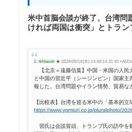
米中首脳会談が終了、台湾問
ければ両国は衝突」とトラン
1:
Ikhtiandr ★
2026/05/14(木) 14:40:14.31 ID:+A5O
【北京＝遠藤信葉】中国・米国の人民大
と中国の習近平（シージンピン）国家主
報じた。台湾問題やイラン情勢、貿易な
【比較表】台湾を巡る米中の「基本的立
https://www.yomiuri.co.jp/pluralphoto/
習氏は会談冒頭、トランプ氏の訪中を歓