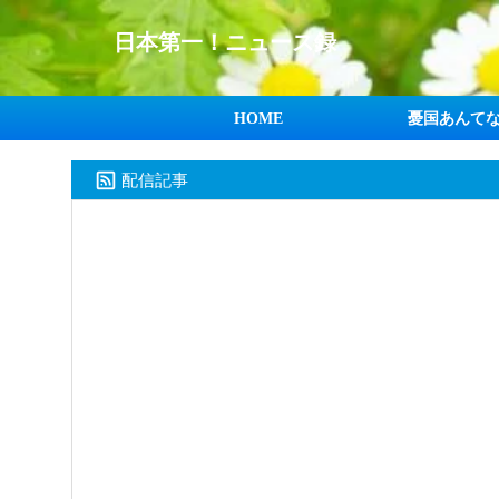
日本第一！ニュース録
HOME
憂国あんて
配信記事