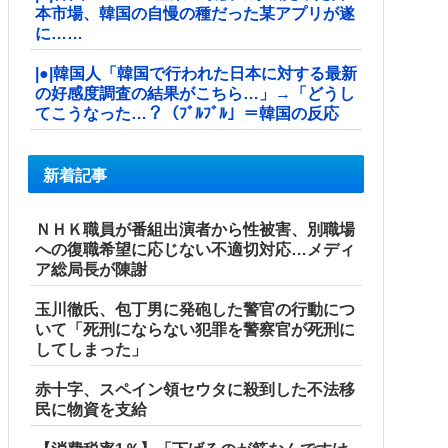
本市場、韓国の自慢の種だった某アプリが遂
に……
|●|韓国人「韓国で行われた日本に対する最新
の好感度調査の結果がこちら…」→「どうし
てこうなった…？（ﾌﾞﾙﾌﾞﾙ」＝韓国の反応
新着記事
ＮＨＫ職員が番組出演者から性被害、別職場
への復職希望に応じない不適切対応…メディ
ア総局長が陳謝
玉川徹氏、包丁男に発砲した警官の行動につ
いて「死刑にならない犯罪を警察官が死刑に
してしまった」
赤十字、スペイン領セウタに殺到した不法移
民に物資を支給