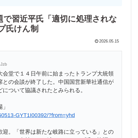
題で習近平氏「適切に処理されな
プ氏けん制
2026.05.15
cJzb
会堂で１４日午前に始まったトランプ大統領
席との会談が終了した。中国国営新華社通信が
どについて協議されたとみられる。
場」
20260513-GYT1I00392/?from=yhd
迎。「世界は新たな岐路に立っている」との