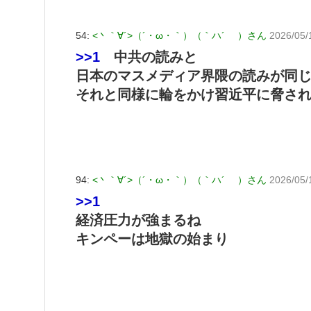
54:
<丶｀∀´>（´・ω・｀）（｀ハ´ ）さん
2026/05/
>>1
中共の読みと
日本のマスメディア界隈の読みが同
それと同様に輪をかけ習近平に脅さ
94:
<丶｀∀´>（´・ω・｀）（｀ハ´ ）さん
2026/05/
>>1
経済圧力が強まるね
キンペーは地獄の始まり