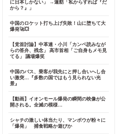
に日本しかない」 →蓮舫「私からすれば『だ
から？』」
ｗｗｗｗｗｗｗｗｗｗｗｗｗｗ他
中国のロケット打ち上げ失敗！山に堕ちて大
爆発🚀💥
【党首討論】中革連・小川「カンペ読みなが
らの答弁、残念」 高市首相「ご自身もメモ見
てる」 議場爆笑
中国のバス、乗客が我先にと押し合いへし合
い激突…『多数の国ではもう見られない光
景』
【動画】イオンモール爆発の瞬間の映像が公
開される。全滅の模様…
シャチの激しい体当たり、マンボウが粉々に
「爆発」 捕食戦略か遊びか