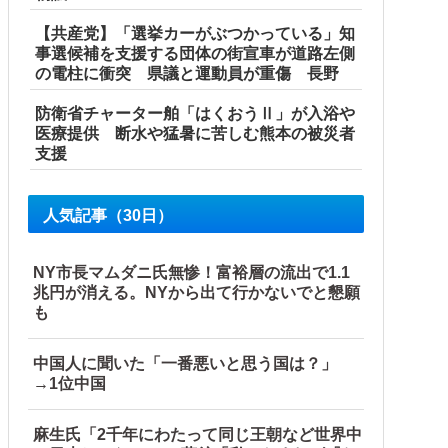
【共産党】「選挙カーがぶつかっている」知
事選候補を支援する団体の街宣車が道路左側
の電柱に衝突 県議と運動員が重傷 長野
防衛省チャーター舶「はくおうⅡ」が入浴や
医療提供 断水や猛暑に苦しむ熊本の被災者
支援
人気記事（30日）
NY市長マムダニ氏無惨！富裕層の流出で1.1
兆円が消える。NYから出て行かないでと懇願
も
中国人に聞いた「一番悪いと思う国は？」
→1位中国
国当局「救助隊動画も削除」台風13号「三峡ダム接近中」→
麻生氏「2千年にわたって同じ王朝など世界中