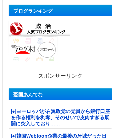
ブログランキング
スポンサーリンク
憂国あんてな
|●|ヨーロッパが右翼政党の党員から銀行口座
を作る権利を剥奪、そのせいで皮肉すぎる展
開に突入しており……
|●|韓国Webtoon企業の最後の牙城だった日