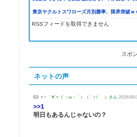
東京ヤクルトスワローズ月別勝率、限界突破ｗ
RSSフィードを取得できません
スポ
ネットの声
53:
<丶｀∀´>（´・ω・｀）（｀ハ´ ）さん
2026/05/
>>1
明日もあるんじゃないの？