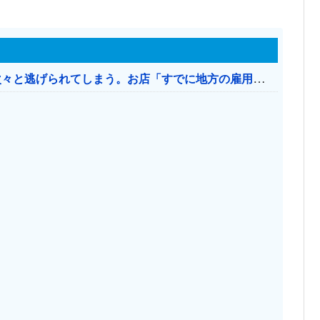
日本のお店、時給1500円でもミャンマー人に次々と逃げられてしまう。お店「すでに地方の雇用は崩壊」