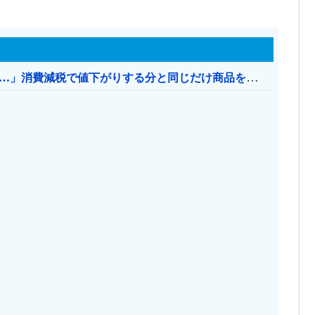
【消費税率1％】 「下げるのが筋なんですけど…」消費減税で値下がりする分と同じだけ商品を値上げして店頭価格を変えない店も