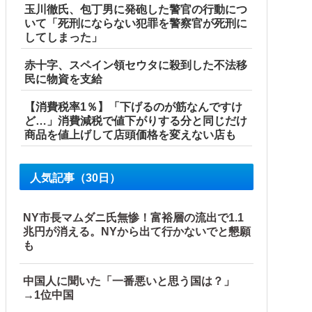
玉川徹氏、包丁男に発砲した警官の行動につ
いて「死刑にならない犯罪を警察官が死刑に
してしまった」
赤十字、スペイン領セウタに殺到した不法移
民に物資を支給
【消費税率1％】「下げるのが筋なんですけ
ど…」消費減税で値下がりする分と同じだけ
商品を値上げして店頭価格を変えない店も
人気記事（30日）
NY市長マムダニ氏無惨！富裕層の流出で1.1
兆円が消える。NYから出て行かないでと懇願
も
ル」＝韓国の反応
中国人に聞いた「一番悪いと思う国は？」
→1位中国