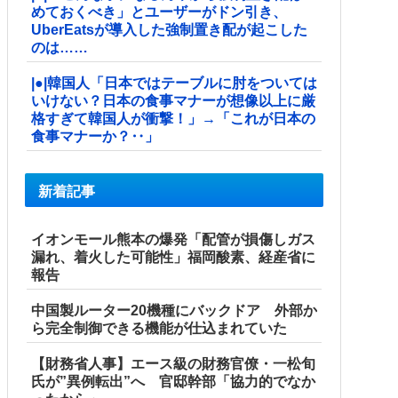
めておくべき」とユーザーがドン引き、
UberEatsが導入した強制置き配が起こした
のは……
|●|韓国人「日本ではテーブルに肘をついては
いけない？日本の食事マナーが想像以上に厳
格すぎて韓国人が衝撃！」→「これが日本の
食事マナーか？‥」
新着記事
イオンモール熊本の爆発「配管が損傷しガス
漏れ、着火した可能性」福岡酸素、経産省に
報告
中国製ルーター20機種にバックドア 外部か
ら完全制御できる機能が仕込まれていた
【財務省人事】エース級の財務官僚・一松旬
氏が”異例転出”へ 官邸幹部「協力的でなか