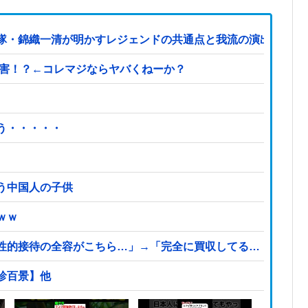
隊・錦織一清が明かすレジェンドの共通点と我流の演出論
被害！？←コレマジならヤバくねーか？
う・・・・・
う中国人の子供
ｗｗ
性的接待の全容がこちら…」→「完全に買収してる…（ブルブ
珍百景】他