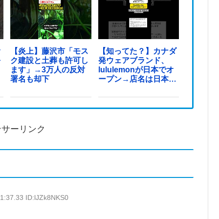
オ
【炎上】藤沢市「モス
【知ってた？】カナダ
を
ク建設と土葬も許可し
発ウェアブランド、
ます」→3万人の反対
lululemonが日本でオ
署名も却下
ープン→店名は日本差
別からできた？
ンサーリンク
1:37.33 ID:lJZk8NKS0