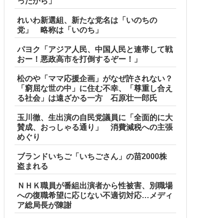
ったから」
れいわ新選組、新たな党名は「いのちの
党」 略称は「いのち」
パヨク「アジア人民、中国人民と連帯して戦
おー！悪政高市を打倒するぞー！」
松のや「ママ応援企画」がなぜ許されない？
「窮屈な世の中」に住む不幸、「尊重し合え
る社会」は遠ざかる一方 石原壮一郎氏
玉川徹、生出演の自民党議員に「全面的に大
賛成、おっしゃる通り」 消費減税への主張
めぐり
ブランドいちご「いちごさん」の苗2000株
盗まれる
ＮＨＫ職員が番組出演者から性被害、別職場
への復職希望に応じない不適切対応…メディ
ア総局長が陳謝