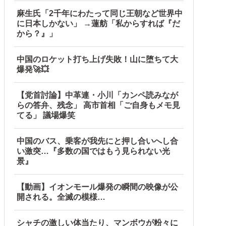
麻生氏「2千年にわたって同じ王朝など世界中
に日本しかない」 →蓮舫「私からすれば『だ
から？』」
中国のロケット打ち上げ失敗！山に堕ちて大
爆発🚀💥
【党首討論】中革連・小川「カンペ読みなが
らの答弁、残念」 高市首相「ご自身もメモ見
てる」 議場爆笑
中国のバス、乗客が我先にと押し合いへし合
い激突…『多数の国ではもう見られない光
景』
【動画】イオンモール爆発の瞬間の映像が公
開される。全滅の模様…
シャチの激しい体当たり、マンボウが粉々に