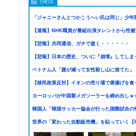
「ジャニーさんとつかこうへい氏は同じ」少年
【速報】NHK職員が番組出演タレントから性
【悲報】共同通信、ガチで逝く・・・・・・
【悲報】日本の歴史、ついに『崩壊』してしま
ベトナム人「腹が減って女性殺し山に捨てた」
【移民政策反対】イオンの売り場で唐揚げを食
ヨーロッパが中国製メガソーラーを締め出しｗ
韓国人「韓国サッカー協会が行った国際試合の
世界の「変わった自動販売機」を貼っていく【