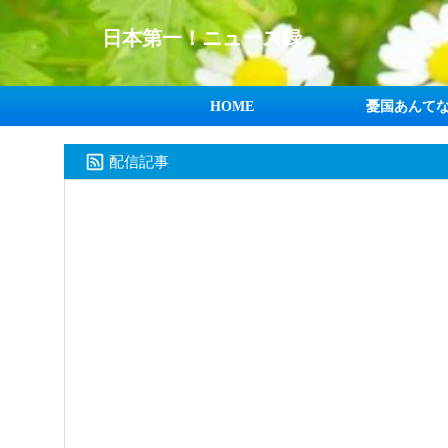
日本第一！ニュース録
HOME
憂国あんて
配信記事