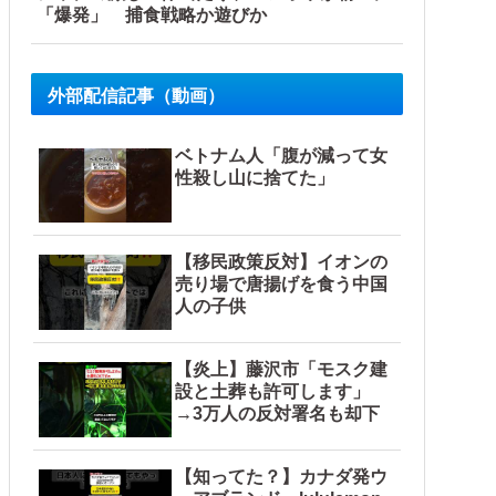
「爆発」 捕食戦略か遊びか
外部配信記事（動画）
ベトナム人「腹が減って女
性殺し山に捨てた」
【移民政策反対】イオンの
売り場で唐揚げを食う中国
人の子供
【炎上】藤沢市「モスク建
設と土葬も許可します」
→3万人の反対署名も却下
【知ってた？】カナダ発ウ