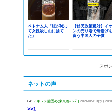
ベトナム人「腹が減っ
【移民政策反対】イ
て女性殺し山に捨て
ンの売り場で唐揚げ
た」
食う中国人の子供
スポ
ネットの声
64:
アキレス腱固め(東京都) [ﾆﾀﾞ]
2026/05/13(水) 20:0
>>1