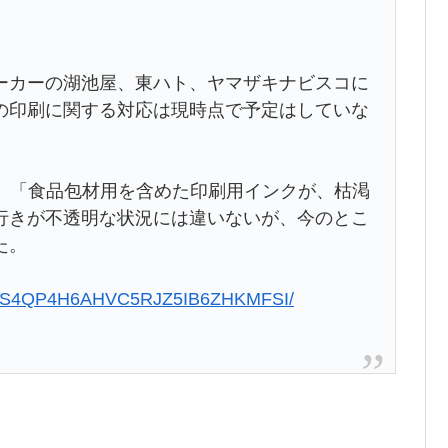
ーカーの湖池屋、東ハト、ヤマザキナビスコに
の印刷に関する対応は現時点で予定はしていな
は、「食品包材用を含めた印刷用インクが、枯渇
行きが不透明な状況には違いないが、今のとこ
た。
0513-S4QP4H6AHVC5RJZ5IB6ZHKMFSI/