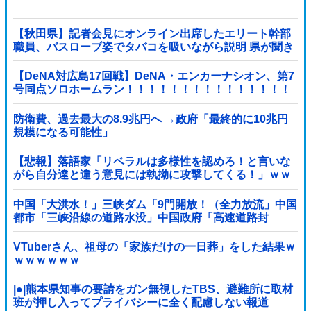
【秋田県】記者会見にオンライン出席したエリート幹部
職員、バスローブ姿でタバコを吸いながら説明 県が聞き
取りへ
【DeNA対広島17回戦】DeNA・エンカーナシオン、第7
号同点ソロホームラン！！！！！！！！！！！！！！！
他
防衛費、過去最大の8.9兆円へ →政府「最終的に10兆円
規模になる可能性」
【悲報】落語家「リベラルは多様性を認めろ！と言いな
がら自分達と違う意見には執拗に攻撃してくる！」ｗｗ
ｗｗｗｗｗｗｗｗｗｗｗｗ
中国「大洪水！」三峡ダム「9門開放！（全力放流」中国
都市「三峡沿線の道路水没」中国政府「高速道路封
鎖！」中国ダム「緊急放流に合わせて開門（土砂崩れ発
生」→
VTuberさん、祖母の「家族だけの一日葬」をした結果ｗ
ｗｗｗｗｗｗ
|●|熊本県知事の要請をガン無視したTBS、避難所に取材
班が押し入ってプライバシーに全く配慮しない報道