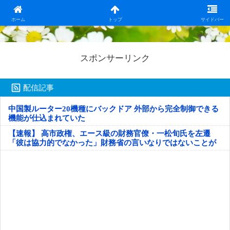
日本第一！ニュース録
ホーム
トップ
サイドバー
スポンサーリンク
配信記事
中国製ルーター20機種にバックドア 外部から完全制御できる
機能が仕込まれていた
【速報】 高市政権、エース級の財務官僚・一松旬氏を左遷
「彼は協力的でなかった」財務省の言いなりではないことが
判明