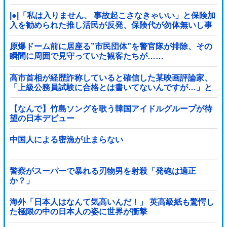
を……
|●|「私は入りません、 事故起こさなきゃいい」と保険加
入を勧められた推し活民が反発、保険代が勿体無いし事
故起こしたとして……
原爆ドーム前に居座る”市民団体”を警官隊が排除、その
瞬間に周囲で見守っていた観客たちが……
高市首相が経歴詐称していると確信した某映画評論家、
「上級公務員試験に合格とは書いてないんですが…」と
ツッコミを受けまくり……
【なんで】竹島ソングを歌う韓国アイドルグループが待
望の日本デビュー
中国人による密漁が止まらない
警察がスーパーで暴れる刃物男を射殺「発砲は適正
か？」
海外「日本人はなんて気高いんだ！」 英高級紙も驚愕し
た極限の中の日本人の姿に世界が衝撃