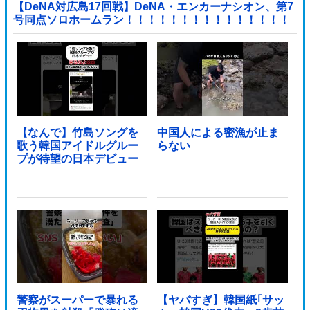
【DeNA対広島17回戦】DeNA・エンカーナシオン、第7
号同点ソロホームラン！！！！！！！！！！！！！！！
他
【なんで】竹島ソングを
中国人による密漁が止ま
歌う韓国アイドルグルー
らない
プが待望の日本デビュー
警察がスーパーで暴れる
【ヤバすぎ】韓国紙｢サッ