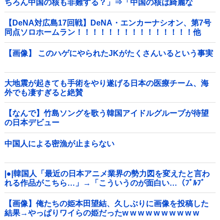
ちろん中国の核も非難する？」⇒「中国の核は綺麗な
核！」
【DeNA対広島17回戦】DeNA・エンカーナシオン、第7号
同点ソロホームラン！！！！！！！！！！！！！！！他
【画像】 このハゲにやられたJKがたくさんいるという事実
大地震が起きても手術をやり遂げる日本の医療チーム、海
外でも凄すぎると絶賛
【なんで】竹島ソングを歌う韓国アイドルグループが待望
の日本デビュー
中国人による密漁が止まらない
|●|韓国人「最近の日本アニメ業界の勢力図を変えたと言わ
れる作品がこちら…」→「こういうのが面白い…（ﾌﾞﾙﾌﾞ
ﾙ」＝韓国の反応
【画像】俺たちの姫本田望結、久しぶりに画像を投稿した
結果→やっぱりワイらの姫だったw w w w w w w w w w