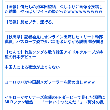
【画像】俺たちの姫本田望結、久しぶりに画像を投稿し
た結果→やっぱりワイらの姫だったw w w w w w w w w
w
【朗報】見せブラ、流行る。
【秋田県】記者会見にオンライン出席したエリート幹部
職員、バスローブ姿でタバコを吸いながら説明 県が聞き
取りへ
【なんで】竹島ソングを歌う韓国アイドルグループが待
望の日本デビュー
中国人による密漁が止まらない
ヨーロッパが中国製メガソーラーを締め出しｗｗｗ
イチローがマリナーズ主催のHRダービーで見せた活躍に
MLBファン騒然！←「一体いくつなんだ！」（海外の反
応）