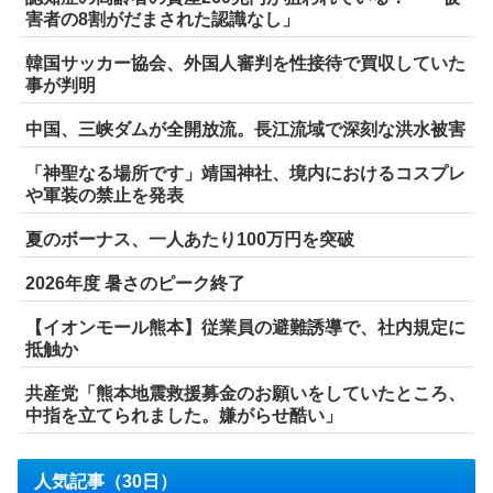
害者の8割がだまされた認識なし」
韓国サッカー協会、外国人審判を性接待で買収していた
事が判明
中国、三峡ダムが全開放流。長江流域で深刻な洪水被害
「神聖なる場所です」靖国神社、境内におけるコスプレ
や軍装の禁止を発表
夏のボーナス、一人あたり100万円を突破
2026年度 暑さのピーク終了
【イオンモール熊本】従業員の避難誘導で、社内規定に
抵触か
共産党「熊本地震救援募金のお願いをしていたところ、
中指を立てられました。嫌がらせ酷い」
人気記事（30日）