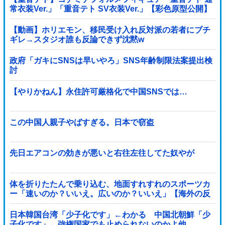
常衣装Ver.」「重音テト SV衣装Ver.」【彩色原型公開】
【動画】ホリエモン、移民受け入れ反対派の若者にブチ
ギレ→スタジオ誰も反論できず沈黙w
政府「ガキにSNSは早いやろ」SNS年齢制限法案提出検
討
【やりかねん】永住許可厳格化で中国SNSでは…
この中国人親子やばすぎる。日本で窃盗
先日エアコンの効きが悪いと右往左往してた奴やが
体を折りたたんで乗り込む、地面すれすれのスポーツカ
ー「速いのか？いいえ。広いのか？いいえ」【海外の反
応】
日本韓国台湾「少子化です」←わかる 中国北朝鮮「少
子化です」←強権国家でも止められないのかよ他