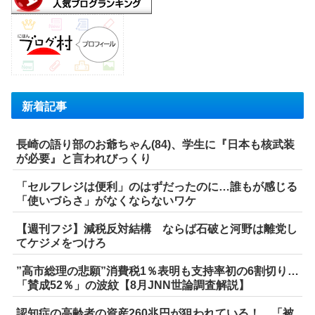
新着記事
長崎の語り部のお爺ちゃん(84)、学生に『日本も核武装
が必要』と言われびっくり
「セルフレジは便利」のはずだったのに…誰もが感じる
「使いづらさ」がなくならないワケ
【週刊フジ】減税反対結構 ならば石破と河野は離党し
てケジメをつけろ
”高市総理の悲願”消費税1％表明も支持率初の6割切り…
「賛成52％」の波紋【8月JNN世論調査解説】
認知症の高齢者の資産260兆円が狙われている！ 「被