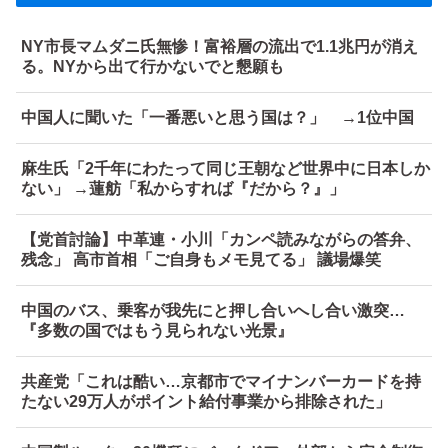
NY市長マムダニ氏無惨！富裕層の流出で1.1兆円が消え
る。NYから出て行かないでと懇願も
中国人に聞いた「一番悪いと思う国は？」 →1位中国
麻生氏「2千年にわたって同じ王朝など世界中に日本しか
ない」 →蓮舫「私からすれば『だから？』」
【党首討論】中革連・小川「カンペ読みながらの答弁、
残念」 高市首相「ご自身もメモ見てる」 議場爆笑
中国のバス、乗客が我先にと押し合いへし合い激突…
『多数の国ではもう見られない光景』
共産党「これは酷い…京都市でマイナンバーカードを持
たない29万人がポイント給付事業から排除された」