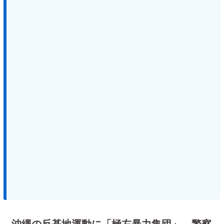
沖縄の反基地運動に「極左暴力集団」 警察