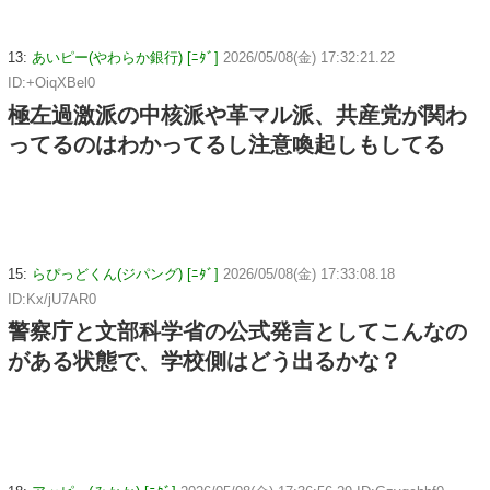
13:
あいピー(やわらか銀行) [ﾆﾀﾞ]
2026/05/08(金) 17:32:21.22
ID:+OiqXBel0
極左過激派の中核派や革マル派、共産党が関わ
ってるのはわかってるし注意喚起しもしてる
15:
らぴっどくん(ジパング) [ﾆﾀﾞ]
2026/05/08(金) 17:33:08.18
ID:Kx/jU7AR0
警察庁と文部科学省の公式発言としてこんなの
がある状態で、学校側はどう出るかな？