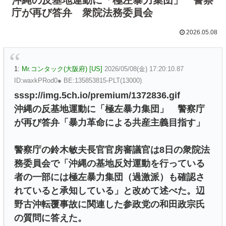
庁が再び答弁 衆院法務委員会
2026.05.08
1:
Mr.コンタック(大阪府) [US]
2026/05/08(金) 17:20:10.87
ID:waxkPRod0● BE:135853815-PLT(13000)
sssp://img.5ch.io/premium/1372836.gif
沖縄の反基地運動に「極左暴力集団」 警察庁
が再び答弁「暴力革命による共産主義目指す」
警察庁の鈴木敏夫長官官房審議官は8日の衆院法
務委員会で「沖縄の基地反対運動を行っている
者の一部には極左暴力集団（過激派）も確認さ
れていると承知している」と改めて述べた。辺
野古沖転覆事故に関連した参政党の和田政宗氏
の質問に答えた。