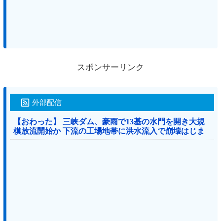
スポンサーリンク
外部配信
【おわった】 三峡ダム、豪雨で13基の水門を開き大規
模放流開始か 下流の工場地帯に洪水流入で崩壊はじま
る