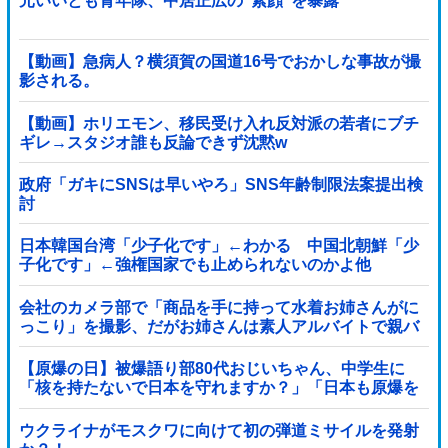
元いいとも青年隊、中居正広の”素顔”を暴露
【動画】急病人？横須賀の国道16号でおかしな事故が撮
影される。
【動画】ホリエモン、移民受け入れ反対派の若者にブチ
ギレ→スタジオ誰も反論できず沈黙w
政府「ガキにSNSは早いやろ」SNS年齢制限法案提出検
討
日本韓国台湾「少子化です」←わかる 中国北朝鮮「少
子化です」←強権国家でも止められないのかよ他
会社のカメラ部で「商品を手に持って水着お姉さんがに
っこり」を撮影、だがお姉さんは素人アルバイトで親バ
レした結果……
【原爆の日】被爆語り部80代おじいちゃん、中学生に
「核を持たないで日本を守れますか？」「日本も原爆を
持たないと負ける！」と言われ絶句 ………
ウクライナがモスクワに向けて初の弾道ミサイルを発射