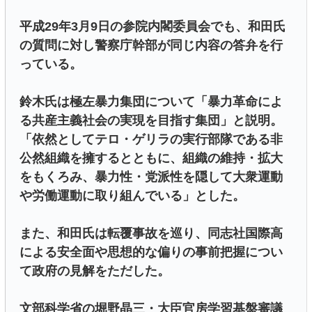
平成29年3月9日の参院内閣委員会でも、和田氏
の質問に対し警察庁幹部が同じ内容の答弁を行
っている。
鈴木氏は極左暴力集団について「暴力革命によ
る共産主義社会の実現を目指す集団」と説明。
「依然としてテロ・ゲリラの実行部隊である非
公然組織を擁するとともに、組織の維持・拡大
をもくろみ、暴力性・党派性を隠して大衆運動
や労働運動に取り組んでいる」とした。
また、和田氏は転覆事故を巡り、同志社国際高
による安全面や思想的な偏りの事前把握につい
て政府の見解をただした。
文部科学省の堀野晶三・大臣官房学習基盤審議