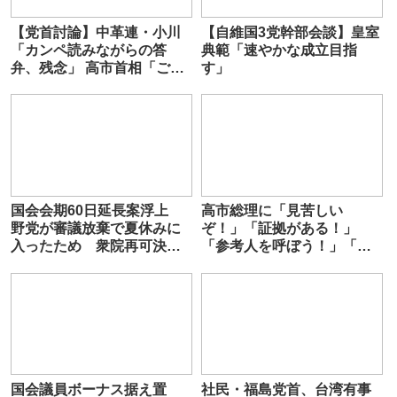
【党首討論】中革連・小川
【自維国3党幹部会談】皇室
「カンペ読みながらの答
典範「速やかな成立目指
弁、残念」 高市首相「ご自
す」
身もメモ見てる」 議場爆笑
国会会期60日延長案浮上
高市総理に「見苦しい
野党が審議放棄で夏休みに
ぞ！」「証拠がある！」
入ったため 衆院再可決ル
「参考人を呼ぼう！」「ソ
ールで法案成立へ
ースは文春！」などヤジの
嵐
国会議員ボーナス据え置
社民・福島党首、台湾有事