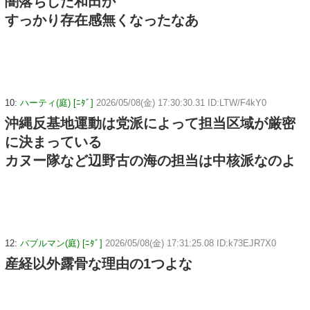
闇落ちした和田か
すっかり存在感無くなったなあ
10:
ハーティ(庭) [ﾆﾀﾞ]
2026/05/08(金) 17:30:30.31 ID:LTW/F4kY0
沖縄反基地運動は党派によって担当区域が厳密
に決まっている
カヌー隊など辺野古の海の担当は中核派なのよ
12:
バブルマン(庭) [ﾆﾀﾞ]
2026/05/08(金) 17:31:25.08 ID:k73EJR7X0
産経以外露骨な理由の1つよな