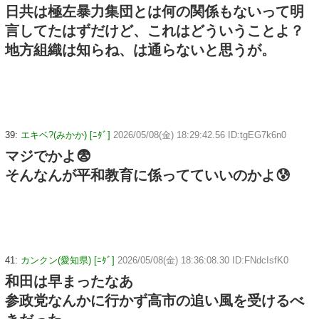
日共は極左暴力集団とは何の関係もないって明
言してたはずだけど、これはどういうことよ？
地方組織は知らね、は通らないと思うが。
39:
エキベ?(みかか) [ﾆﾀﾞ]
2026/05/08(金) 18:29:42.56 ID:tgEG7k6n0
マジでかよ😨
そんなんが平和教育に係ってていいのかよ😰
41:
カンクン(愛知県) [ﾆﾀﾞ]
2026/05/08(金) 18:36:08.30 ID:FNdcIsfK0
和田は早まったなあ
参政党なんかに行かず高市の追い風を受けるべ