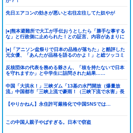
か？！
先日エアコンの効きが悪いと右往左往してた奴やが
|●|熊本避難所で大工が手伝おうとしたら「勝手な事する
な」と行政側に止められた！との証言、内容があまりに
胡散臭すぎた結果……
|●|「アニソン盆祭りで日本の品格が落ちた」と酷評した
元女優、「あんたが品格を語るのかよ！」と総ツッコミ
を食らってしまい……
反核団体の代表を務める爺さん、「核を持たないで日本
を守れますか」と中学生に詰問された結果……
中国「大洪水！」三峡ダム「13基の水門開放（爆量放
流」中国都市「三峡上流で豪雨！（三峡下流で水害」長
江と黄河「同時氾濫危機」台風13号「中国本土...
【やりかねん】永住許可厳格化で中国SNSでは…
この中国人親子やばすぎる。日本で窃盗