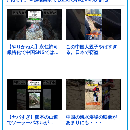
【やりかねん】永住許可
この中国人親子やばすぎ
厳格化で中国SNSでは…
る。日本で窃盗
【ヤバすぎ】熊本の山道
中国の海水浴場の映像が
でソーラーパネルが…
あまりにも・・・