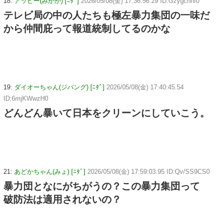
18:
アッピー(みかか) [ﾆﾀﾞ]
2026/05/08(金) 17:36:56.29 ID:Gzygchhf0
テレビ局の中の人たちも極左暴力集団の一味だ
から仲間庇って報道統制してるのかな
19:
ダイオーちゃん(ジパング) [ﾆﾀﾞ]
2026/05/08(金) 17:40:45.54
ID:6mjKWwzH0
どんどん暴いて日本をクリーンにしていこう。
21:
あどかちゃん(みょ) [ﾆﾀﾞ]
2026/05/08(金) 17:59:03.95 ID:Qv/SS9CS0
暴力団となにがちがうの？この暴力集団って
破防法は適用されないの？