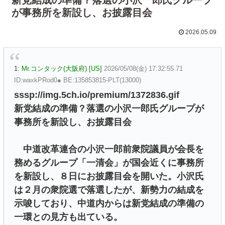
が事務所を新設し、お披露目会
2026.05.09
1:
Mr.コンタック(大阪府) [US]
2026/05/08(金) 17:32:55.71
ID:waxkPRod0● BE:135853815-PLT(13000)
sssp://img.5ch.io/premium/1372836.gif
新党結成の準備？落選の小沢一郎氏グループが
事務所を新設し、お披露目会
中道改革連合の小沢一郎前衆院議員が会長を
務めるグループ「一清会」が国会近くに事務所
を新設し、８日にお披露目会を開いた。小沢氏
は２月の衆院選で落選したが、新勢力の結成を
示唆しており、中道内からは新党結成の準備の
一環との見方も出ている。