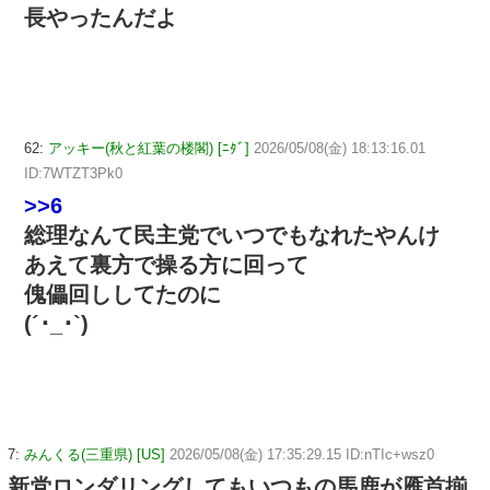
長やったんだよ
62:
アッキー(秋と紅葉の楼閣) [ﾆﾀﾞ]
2026/05/08(金) 18:13:16.01
ID:7WTZT3Pk0
>>6
総理なんて民主党でいつでもなれたやんけ
あえて裏方で操る方に回って
傀儡回ししてたのに
(´･_･`)
7:
みんくる(三重県) [US]
2026/05/08(金) 17:35:29.15 ID:nTIc+wsz0
新党ロンダリングしてもいつもの馬鹿が雁首揃