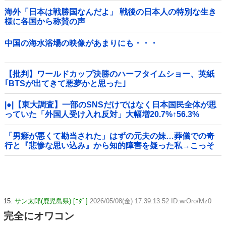
海外「日本は戦勝国なんだよ」 戦後の日本人の特別な生き
様に各国から称賛の声
中国の海水浴場の映像があまりにも・・・
【批判】ワールドカップ決勝のハーフタイムショー、英紙
｢BTSが出てきて悪夢かと思った｣
|●|【東大調査】一部のSNSだけではなく日本国民全体が思
っていた「外国人受け入れ反対」大幅増20.7%↑56.3%
「男癖が悪くて勘当された」はずの元夫の妹…葬儀での奇
行と『悲惨な思い込み』から知的障害を疑った私→こっそ
り病院へ誘導し行政保護させた話
15:
サン太郎(鹿児島県) [ﾆﾀﾞ]
2026/05/08(金) 17:39:13.52 ID:wrOro/Mz0
完全にオワコン