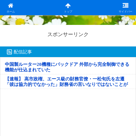
日本第一！ニュース録
ホーム
トップ
サイドバー
スポンサーリンク
配信記事
中国製ルーター20機種にバックドア 外部から完全制御できる
機能が仕込まれていた
【速報】 高市政権、エース級の財務官僚・一松旬氏を左遷
「彼は協力的でなかった」財務省の言いなりではないことが
判明