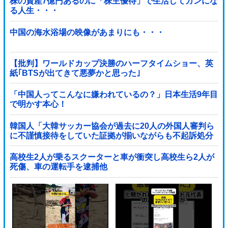
株の資産7億円あるのに「株主優待」で生活してガンにな
る人生・・・
中国の海水浴場の映像があまりにも・・・
【批判】ワールドカップ決勝のハーフタイムショー、英
紙｢BTSが出てきて悪夢かと思った｣
「中国人ってこんなに嫌われているの？」日本生活9年目
で明かす本心！
韓国人「大韓サッカー協会が過去に20人の外国人審判ら
に不謹慎接待をしていた証拠が揃いながらも不起訴処分
に成っていた事が明らかに‥」
高校生2人が乗るスクーターと車が衝突し高校生ら2人が
死傷、車の運転手を逮捕他