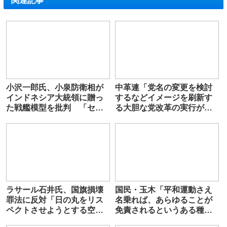
関連記事
小沢一郎氏、小泉防衛相が
中革連「党名の変更を検討
インドネシア大統領に贈っ
するなどイメージを刷新す
た戦艦模型を批判 「セン
る大胆な党改革の実行が不
スが無いでは済まない」
可欠」
「どんどん狂ってきてい
る」
ラサール石井氏、国旗損壊
国民・玉木「平和運動さえ
罪法に反対「日の丸をリス
名乗れば、あらゆることが
ペクトさせようとする空気
免責されるというある種の
がある。ドキュメンタリー
甘えは見直していくべき」