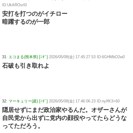
ID:UkAROsrI0
安打を打つのがイチロー
暗躍するのが一郎
31:
エコまる(熊本県) [ﾆﾀﾞ]
2026/05/08(金) 17:45:27.53 ID:6GHMbO2w0
石破も引き取れよ
32:
マーキュリー(庭) [ﾆﾀﾞ]
2026/05/08(金) 17:46:06.23 ID:nyIfK3+60
隠居せずにまだ政治家やるんだ。オザーさんが
自民党から出ずに党内の顔役やってたらどうな
ってただろう。