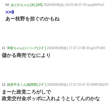
54:
あどかちゃん(光) [AR]
2026/05/08(金) 18:03:48.37 ID:wyq8APhz0
>>9
あー枝野を担ぐのかもね
11:
和歌ちゃん(ジパング) [ﾆﾀﾞ]
2026/05/08(金) 17:37:27.80 ID:g1h7PofI0
儲かる商売でなにより
12:
銭形平太くん(福岡県) [ﾆﾀﾞ]
2026/05/08(金) 17:37:33.47 ID:5WfFdDQ70
まーた政党ころがしで
政党交付金ポッポに入れようとしてんのかな