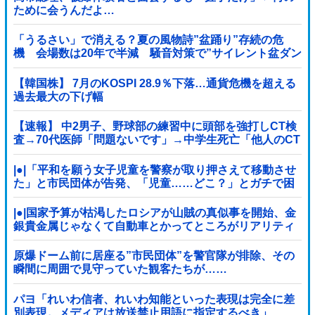
ために会うんだよ…
「うるさい」で消える？夏の風物詩”盆踊り”存続の危
機 会場数は20年で半減 騒音対策で”サイレント盆ダン
ス”も
【韓国株】 7月のKOSPI 28.9％下落…通貨危機を超える
過去最大の下げ幅
【速報】 中2男子、野球部の練習中に頭部を強打しCT検
査→70代医師「問題ないです」→中学生死亡「他人のCT
画像みてました」
|●|「平和を願う女子児童を警察が取り押さえて移動させ
た」と市民団体が告発、「児童……どこ？」とガチで困
惑する人が続出
|●|国家予算が枯渇したロシアが山賊の真似事を開始、金
銀貴金属じゃなくて自動車とかってところがリアリティ
ありすぎる……
原爆ドーム前に居座る”市民団体”を警官隊が排除、その
瞬間に周囲で見守っていた観客たちが……
パヨ「れいわ信者、れいわ知能といった表現は完全に差
別表現。メディアは放送禁止用語に指定するべき」