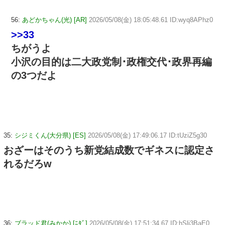
56:
あどかちゃん(光) [AR]
2026/05/08(金) 18:05:48.61 ID:wyq8APhz0
>>33
ちがうよ
小沢の目的は二大政党制･政権交代･政界再編
の3つだよ
35:
シジミくん(大分県) [ES]
2026/05/08(金) 17:49:06.17 ID:tUziZ5g30
おざーはそのうち新党結成数でギネスに認定さ
れるだろw
36:
ブラッド君(みかか) [ﾆﾀﾞ]
2026/05/08(金) 17:51:34.67 ID:hSli3BaE0