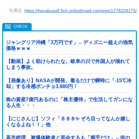
引用元:
https://hayabusa9.5ch.io/test/read.cgi/news/1778229175/
ジャングリア沖縄「3万円です」←ディズニー超えの強気
価格ｗｗｗ
【動画】よく助けられたな。岐阜の川で外国人が溺れて
しまう事故。
【画像あり】NASAが開発、着るだけで瞬時に「-15℃冷
却」する冷感ポンチョ3,980円！
株の資産7億円あるのに「株主優待」で生活してガンにな
る人生・・・
【にじさんじ】ソフィ「８８８✨ ぞろ目ってなんか嬉し
くなるよね！！」他
高市総理、被爆体験者と面会するも「握手だけ」←何の