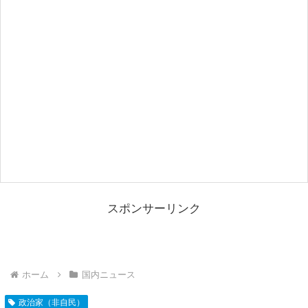
スポンサーリンク
ホーム
国内ニュース
政治家（非自民）