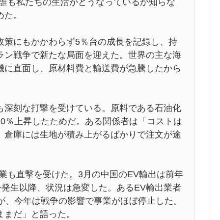
は「誰も私たちの生活がどうなっているか知らな
めた。
策にもかかわらず5％台の成長を記録し、持
ラン戦争で新たな局面を迎えた。世界の主な海
機に直面し、原材料費と輸送費が急騰したから
深刻な打撃を受けている。原料である石油化
20％上昇したためだ。ある関係者は「コストは
。倉庫には生地が積み上がるばかりで注文が途
業も直撃を受けた。3月の中国のEV輸出は前年
争発生以降、状況は急変した。あるEV輸出業者
たが、今年は戦争の影響で事業がほぼ停止した。
ままだ」と語った。