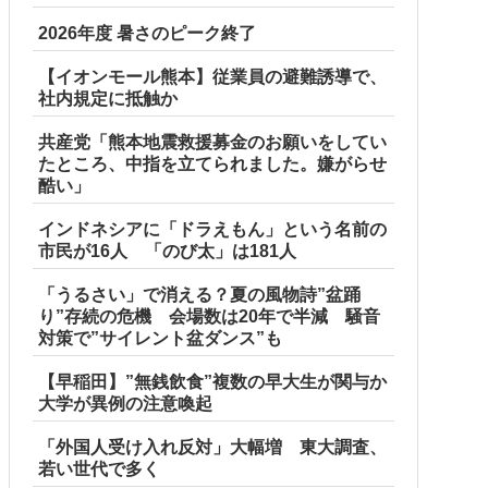
2026年度 暑さのピーク終了
【イオンモール熊本】従業員の避難誘導で、
社内規定に抵触か
共産党「熊本地震救援募金のお願いをしてい
たところ、中指を立てられました。嫌がらせ
酷い」
インドネシアに「ドラえもん」という名前の
市民が16人 「のび太」は181人
「うるさい」で消える？夏の風物詩”盆踊
り”存続の危機 会場数は20年で半減 騒音
対策で”サイレント盆ダンス”も
【早稲田】”無銭飲食”複数の早大生が関与か
大学が異例の注意喚起
「外国人受け入れ反対」大幅増 東大調査、
若い世代で多く