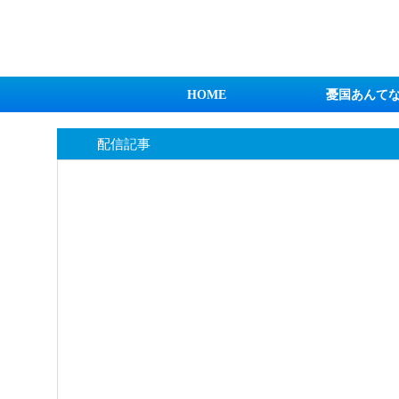
日本第一！ニュース録
HOME
憂国あんて
配信記事