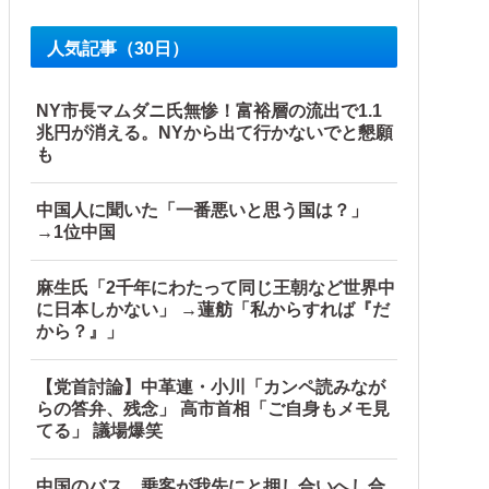
人気記事（30日）
NY市長マムダニ氏無惨！富裕層の流出で1.1
兆円が消える。NYから出て行かないでと懇願
も
中国人に聞いた「一番悪いと思う国は？」
→1位中国
麻生氏「2千年にわたって同じ王朝など世界中
に日本しかない」 →蓮舫「私からすれば『だ
から？』」
【党首討論】中革連・小川「カンペ読みなが
らの答弁、残念」 高市首相「ご自身もメモ見
てる」 議場爆笑
中国のバス、乗客が我先にと押し合いへし合