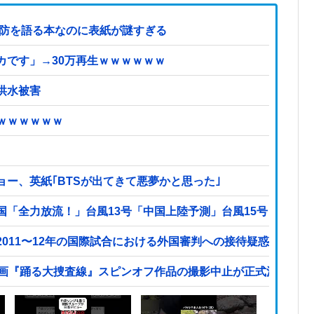
国防を語る本なのに表紙が謎すぎる
カです」→30万再生ｗｗｗｗｗｗ
洪水被害
ｗｗｗｗｗｗ
ー、英紙｢BTSが出てきて悪夢かと思った｣
国「全力放流！」台風13号「中国上陸予測」台風15号「中国
011〜12年の国際試合における外国審判への接待疑惑が海外
映画『踊る大捜査線』スピンオフ作品の撮影中止が正式決定・・