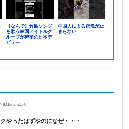
ッ
【なんで】竹島ソング
中国人による密漁が止
ム
を歌う韓国アイドルグ
まらない
ループが待望の日本デ
っ
ビュー
4 ID:larUm1yi0
ホクやったはずやのになぜ・・・