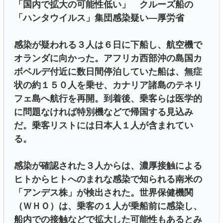
「国内で拡大の可能性低い」 クルーズ船の
「ハンタウイルス」集団感染疑い―厚労省
感染が疑われる３人は６日に下船し、航空機で
オランダに向かった。アフリカ西部沖の島国カ
ボベルデ付近に数日間停泊していた船は、無症
状の約１５０人を乗せ、カナリア諸島のテネリ
フェ島へ航行を再開。到着後、乗客らは医学的
に問題なければ特別機などで帰国する見込み
だ。乗客リストには日本人１人が含まれてい
る。
感染が確認された３人からは、濃厚接触による
ヒトからヒトへのまれな感染で知られる南米の
「アンデス株」が検出された。世界保健機関
（ＷＨＯ）は、乗客の１人が乗船前に感染し、
船内での接触などで拡大した可能性もあるとみ