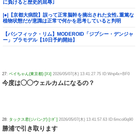
に負けると歴史的屈辱｣
|●|【京都大病院】誤って正常脳幹を摘出された女性､重篤な
植物状態だが意識は正常で何かを思考していると判明
【パシフィック・リム】MODEROID「ジプシー・デンジャ
ー」プラモデル【10日予約開始】
27:
ベイちゃん(東京都) [ﾇｺ]
2026/05/07(木) 13:41:27.75 ID:Wnp4x+BF0
今度は◯◯ウェルカムになるの？
28:
タックス君(ジパング) [ﾆﾀﾞ]
2026/05/07(木) 13:41:57.63 ID:6mcol0q90
勝浦で引き取ります