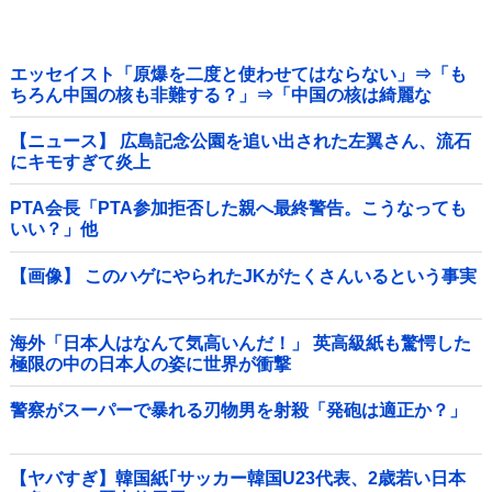
エッセイスト「原爆を二度と使わせてはならない」⇒「も
ちろん中国の核も非難する？」⇒「中国の核は綺麗な
核！」
【ニュース】 広島記念公園を追い出された左翼さん、流石
にキモすぎて炎上
PTA会長「PTA参加拒否した親へ最終警告。こうなっても
いい？」他
【画像】 このハゲにやられたJKがたくさんいるという事実
海外「日本人はなんて気高いんだ！」 英高級紙も驚愕した
極限の中の日本人の姿に世界が衝撃
警察がスーパーで暴れる刃物男を射殺「発砲は適正か？」
【ヤバすぎ】韓国紙｢サッカー韓国U23代表、2歳若い日本