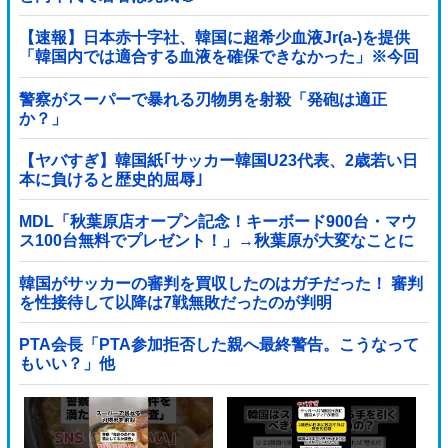
【速報】日本赤十字社、韓国に超希少血液Jr(a-)を提供
「韓国内では適合する血液を確保できなかった」※今回
で4回目
警察がスーパーで暴れる刃物男を射殺「発砲は適正
か？」
【ヤバすぎ】韓国紙｢サッカー韓国U23代表、2歳若い日
本に負けると歴史的屈辱｣
MDL「秋葉原店オープン記念！キーボード900台・マウ
ス100台無料でプレゼント！」→秋葉原が大変なことに
なってしまう
韓国がサッカーの審判を買収したのはガチだった！ 審判
を性接待して以降は7戦無敗だったのが判明
PTA会長「PTA参加拒否した親へ最終警告。こうなって
もいい？」他