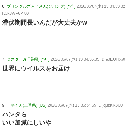
6:
プリングルズおじさん(ジパング) [ﾆﾀﾞ]
2026/05/07(木) 13:34:53.32
ID:k3WR6P7/0
潜伏期間長いんだが大丈夫かw
7:
ミスターJ(千葉県) [ﾆﾀﾞ]
2026/05/07(木) 13:34:56.35 ID:e0lzUH6b0
世界にウイルスをお届け
9:
一平くん(三重県) [US]
2026/05/07(木) 13:35:34.55 ID:jquzKK3U0
ハンタら
いい加減にしいや