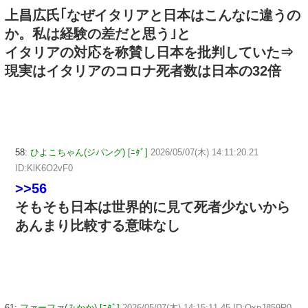
上昌広氏｢なぜイタリアと日本はこんなに違うの
か。私は経験の差だと思う｣と
イタリアの対応を称賛し日本を批判していた⇒
現実はイタリアのコロナ死者数は日本の32倍
58:
ひよこちゃん(ジパング) [ﾆﾀﾞ]
2026/05/07(木) 14:11:20.21
ID:KlK6O2vF0
>>56
そもそも日本は世界的に見て死者少ないから
あんまり比較する意味なし
61:
ファーファ(みかか) [ﾆﾀﾞ]
2026/05/07(木) 14:15:11.45 ID:QxpJ859R0