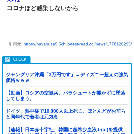
>>72
コロナほど感染しないから
引用元:
https://hayabusa9.5ch.io/test/read.cgi/news/1778128295/
ジャングリア沖縄「3万円です」←ディズニー超えの強気
価格ｗｗｗ
【動画】ロシアの空挺兵、パラシュートが開かずに墜落
してしまう。
ドイツ、熱中症で10,000人以上死亡、ほとんどがお前ら
と同年代で若者は元気💪
【速報】日本赤十字社、韓国に超希少血液Jr(a-)を提供