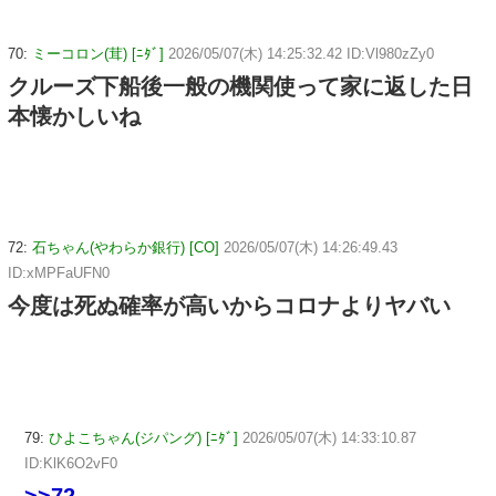
70:
ミーコロン(茸) [ﾆﾀﾞ]
2026/05/07(木) 14:25:32.42 ID:Vl980zZy0
クルーズ下船後一般の機関使って家に返した日
本懐かしいね
72:
石ちゃん(やわらか銀行) [CO]
2026/05/07(木) 14:26:49.43
ID:xMPFaUFN0
今度は死ぬ確率が高いからコロナよりヤバい
79:
ひよこちゃん(ジパング) [ﾆﾀﾞ]
2026/05/07(木) 14:33:10.87
ID:KlK6O2vF0