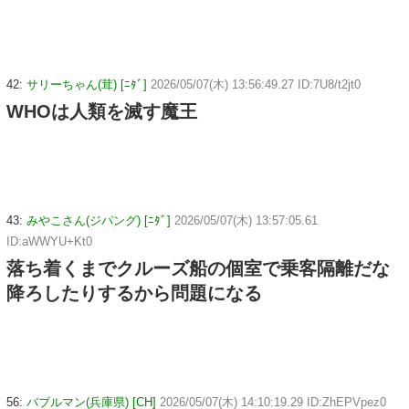
42:
サリーちゃん(茸) [ﾆﾀﾞ]
2026/05/07(木) 13:56:49.27 ID:7U8/t2jt0
WHOは人類を滅す魔王
43:
みやこさん(ジパング) [ﾆﾀﾞ]
2026/05/07(木) 13:57:05.61
ID:aWWYU+Kt0
落ち着くまでクルーズ船の個室で乗客隔離だな
降ろしたりするから問題になる
56:
バブルマン(兵庫県) [CH]
2026/05/07(木) 14:10:19.29 ID:ZhEPVpez0