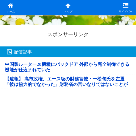
日本第一！ニュース録
ホーム
トップ
サイドバー
スポンサーリンク
配信記事
中国製ルーター20機種にバックドア 外部から完全制御できる
機能が仕込まれていた
【速報】 高市政権、エース級の財務官僚・一松旬氏を左遷
「彼は協力的でなかった」財務省の言いなりではないことが
判明