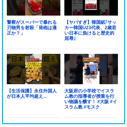
警察がスーパーで暴れる
【ヤバすぎ】韓国紙｢サッ
刃物男を射殺「発砲は適
カー韓国U23代表、2歳若
正か？」
い日本に負けると歴史的
屈辱｣
【生活保護】永住外国人
大阪府の小学校でイスラ
が日本人平均超え...
ム教の指導者が授業を行
い物議を醸す！ #大阪 #イ
スラム教 #モスク