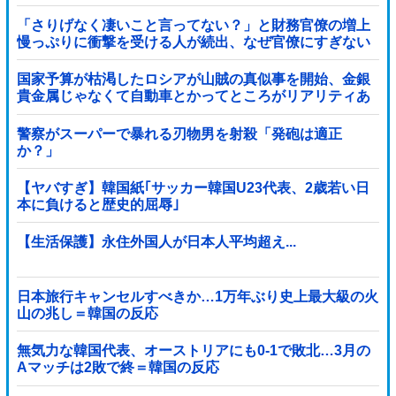
「さりげなく凄いこと言ってない？」と財務官僚の増上
慢っぷりに衝撃を受ける人が続出、なぜ官僚にすぎない
財務省が……
国家予算が枯渇したロシアが山賊の真似事を開始、金銀
貴金属じゃなくて自動車とかってところがリアリティあ
りすぎる……
警察がスーパーで暴れる刃物男を射殺「発砲は適正
か？」
【ヤバすぎ】韓国紙｢サッカー韓国U23代表、2歳若い日
本に負けると歴史的屈辱｣
【生活保護】永住外国人が日本人平均超え...
日本旅行キャンセルすべきか…1万年ぶり史上最大級の火
山の兆し＝韓国の反応
無気力な韓国代表、オーストリアにも0-1で敗北…3月の
Aマッチは2敗で終＝韓国の反応