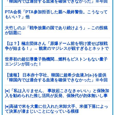
「韓国内では適合する血液を確保できなかった」※今回
で4回目
PTA会長「PTA参加拒否した親へ最終警告。こうなって
もいい？」他
大竹しのぶ「戦争放棄の国であり続けよう」←この投稿
が話題に
【は？】極左団体さん「原爆ドーム前を明け渡せば核戦
争が始まる！」→ 観衆のマジレスが鋭すぎるとネットで
話題に → ｗｗｗｗｗｗｗｗｗｗｗｗ
世界初の超伝導量子熱機関…燃料もピストンもない量子
エンジンが回った！
【速報】 日本赤十字社、韓国に超希少血液Jr(a-)を提供
「韓国内では適合する血液を確保できなかった」※今回
で4回目
|●|「私は入りません、 事故起こさなきゃいい」と保険加
入を勧められた推し活民が反発、保険代が勿体無いし事
故起こしたとして……
|●|高値で米を大量に仕入れた米卸大手、米価下落によっ
て決算が凄まじいことになっている模様