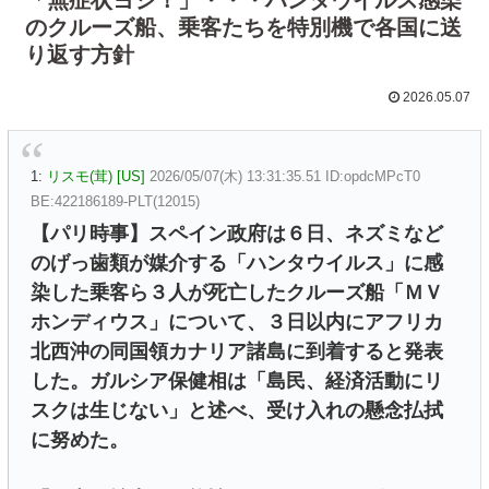
のクルーズ船、乗客たちを特別機で各国に送
り返す方針
2026.05.07
1:
リスモ(茸) [US]
2026/05/07(木) 13:31:35.51 ID:opdcMPcT0
BE:422186189-PLT(12015)
【パリ時事】スペイン政府は６日、ネズミなど
のげっ歯類が媒介する「ハンタウイルス」に感
染した乗客ら３人が死亡したクルーズ船「ＭＶ
ホンディウス」について、３日以内にアフリカ
北西沖の同国領カナリア諸島に到着すると発表
した。ガルシア保健相は「島民、経済活動にリ
スクは生じない」と述べ、受け入れの懸念払拭
に努めた。