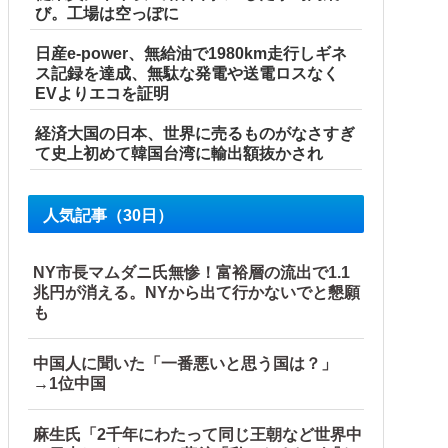
び。工場は空っぽに
日産e-power、無給油で1980km走行しギネ
ス記録を達成、無駄な発電や送電ロスなく
EVよりエコを証明
経済大国の日本、世界に売るものがなさすぎ
て史上初めて韓国台湾に輸出額抜かされ
人気記事（30日）
NY市長マムダニ氏無惨！富裕層の流出で1.1
兆円が消える。NYから出て行かないでと懇願
も
中国人に聞いた「一番悪いと思う国は？」
→1位中国
麻生氏「2千年にわたって同じ王朝など世界中