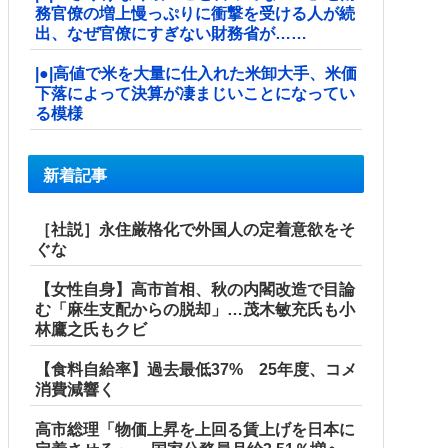
務官僚の増上慢っぷりに衝撃を受ける人が続
出、なぜ官僚にすぎない財務省が……
|●|高値で米を大量に仕入れた米卸大手、米価
下落によって決算が凄まじいことになってい
る模様
新着記事
［社説］永住厳格化で外国人の定着意欲をそ
ぐな
【女性自身】高市首相、秋の内閣改造で目論
む「麻生支配からの脱却」…茂木敏充氏も小
林鷹之氏もクビ
【食料自給率】過去最低37% 25年度、コメ
消費減響く
高市総理「物価上昇を上回る賃上げを日本に