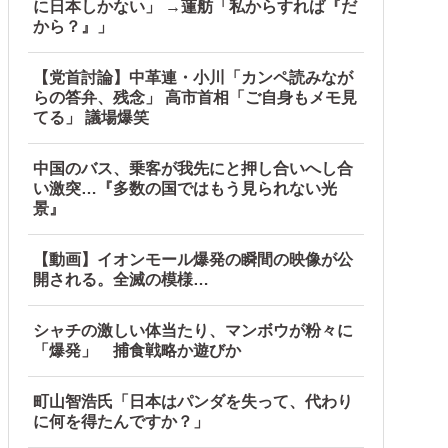
に日本しかない」 →蓮舫「私からすれば『だ
から？』」
【党首討論】中革連・小川「カンペ読みなが
らの答弁、残念」 高市首相「ご自身もメモ見
てる」 議場爆笑
中国のバス、乗客が我先にと押し合いへし合
い激突…『多数の国ではもう見られない光
景』
【動画】イオンモール爆発の瞬間の映像が公
開される。全滅の模様…
シャチの激しい体当たり、マンボウが粉々に
「爆発」 捕食戦略か遊びか
町山智浩氏「日本はパンダを失って、代わり
に何を得たんですか？」