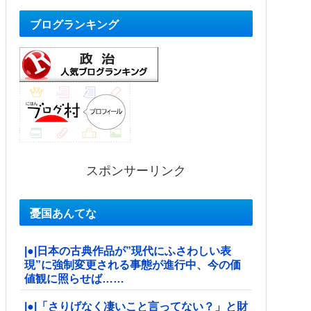
ブログランキング
スポンサーリンク
憂国あんてな
|●|日本の古典作品が”現代にふさわしい表
現”に強制変更される事態が進行中、今の価
値観に照らせば……
|●|「さりげなく凄いこと言ってない？」と財