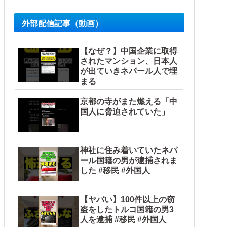
外部配信記事（動画）
【なぜ？】中国企業に取得
されたマンション、日本人
い」
が出ていきネパール人で埋
まる
京都の寺がまた燃える「中
国人に脅迫されていた」
神社に住み着いていたネパ
ール国籍の男が逮捕されま
析していくとヤバイ真実が浮かび上がる他
した #移民 #外国人
【ヤバい】100件以上の窃
盗をしたトルコ国籍の男3
人を逮捕 #移民 #外国人