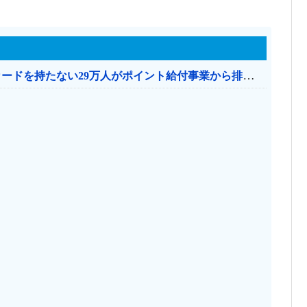
共産党「これは酷い…京都市でマイナンバーカードを持たない29万人がポイント給付事業から排除された」