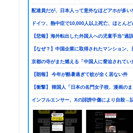
配達員だが、日本人って意外なほどアホが多い
ドイツ、熱中症で10,000人以上死亡、ほとん
【悲報】海外転出した外国人への児童手当“過
【なぜ？】中国企業に取得されたマンション、
京都の寺がまた燃える「中国人に脅迫されてい
【朗報】 今年が酷暑過ぎて蚊が全く居ない件
【衝撃】 韓国人「日本の名門女子校、漫画の
インフルエンサー、Xの誹謗中傷により自殺→