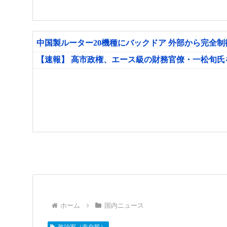
中国製ルーター20機種にバックドア 外部から完全
【速報】 高市政権、エース級の財務官僚・一松旬
ホーム
国内ニュース
政治家（非自民）