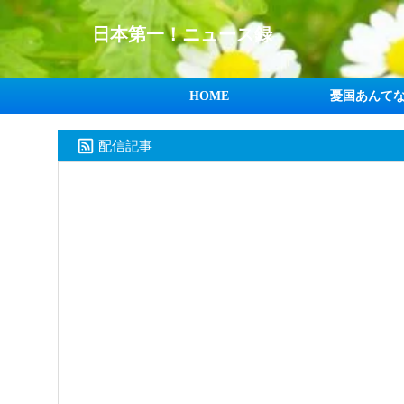
日本第一！ニュース録
HOME
憂国あんて
配信記事