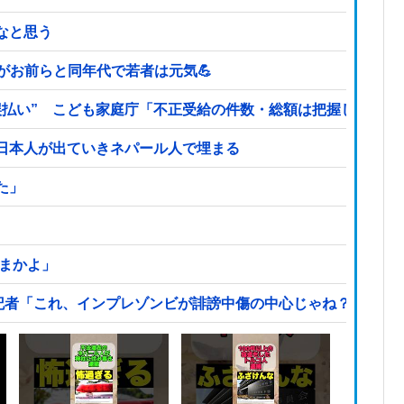
なと思う
どがお前らと同年代で若者は元気💪
誤払い” こども家庭庁「不正受給の件数・総額は把握していな
日本人が出ていきネパール人で埋まる
た」
ままかよ」
記者「これ、インプレゾンビが誹謗中傷の中心じゃね？」→分