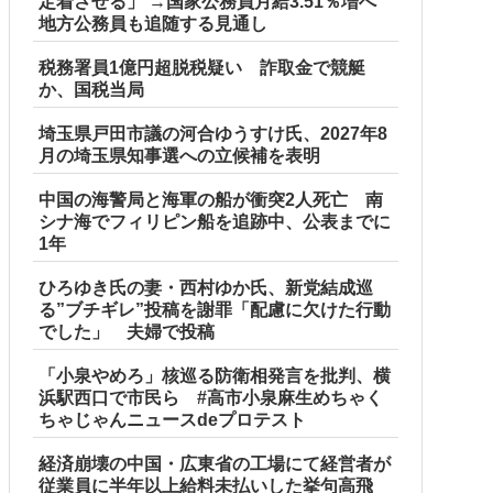
定着させる」 →国家公務員月給3.51％増へ
地方公務員も追随する見通し
税務署員1億円超脱税疑い 詐取金で競艇
か、国税当局
埼玉県戸田市議の河合ゆうすけ氏、2027年8
月の埼玉県知事選への立候補を表明
中国の海警局と海軍の船が衝突2人死亡 南
シナ海でフィリピン船を追跡中、公表までに
1年
ひろゆき氏の妻・西村ゆか氏、新党結成巡
る”ブチギレ”投稿を謝罪「配慮に欠けた行動
でした」 夫婦で投稿
「小泉やめろ」核巡る防衛相発言を批判、横
浜駅西口で市民ら #高市小泉麻生めちゃく
ちゃじゃんニュースdeプロテスト
経済崩壊の中国・広東省の工場にて経営者が
従業員に半年以上給料未払いした挙句高飛