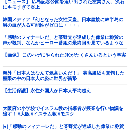
【ニュース】 広島記念公園を追い出された左翼さん、流石
にキモすぎて炎上
韓国メディア「幻となった女性天皇。日本皇族に韓半島の
男の血が入る可能性がゼロに・・・」
「感動のフィナーレだ」と某野党が達成した偉業に称賛の
声が殺到、なんかヒーロー番組の最終回を見ているような
気分に……他
【画像】 このハゲにやられたJKがたくさんいるという事実
海外「日本人はなんて気高いんだ！」 英高級紙も驚愕した
極限の中の日本人の姿に世界が衝撃
【生活保護】永住外国人が日本人平均超え...
大阪府の小学校でイスラム教の指導者が授業を行い物議を
醸す！ #大阪 #イスラム教 #モスク
|●|「感動のフィナーレだ」と某野党が達成した偉業に称賛