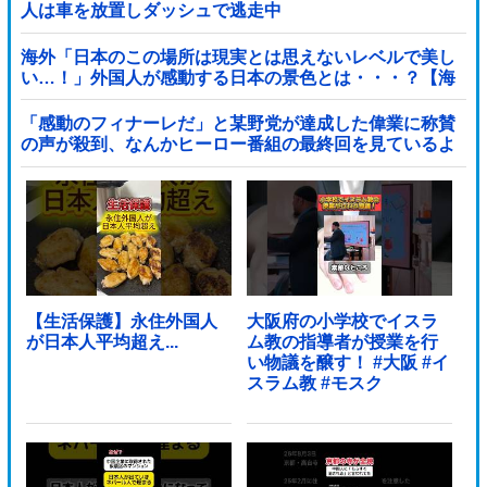
人は車を放置しダッシュで逃走中
海外「日本のこの場所は現実とは思えないレベルで美し
い…！」外国人が感動する日本の景色とは・・・？【海
外の反応】
「感動のフィナーレだ」と某野党が達成した偉業に称賛
の声が殺到、なんかヒーロー番組の最終回を見ているよ
うな気分に……他
【生活保護】永住外国人
大阪府の小学校でイスラ
が日本人平均超え...
ム教の指導者が授業を行
い物議を醸す！ #大阪 #イ
スラム教 #モスク