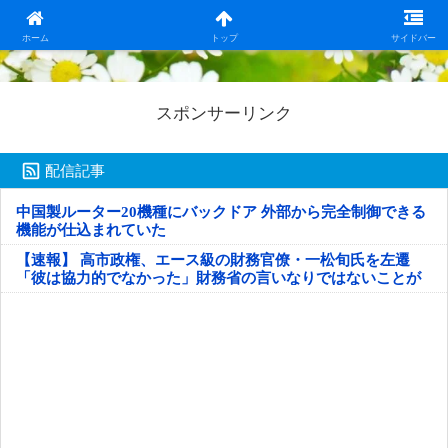
日本第一！ニュース録
ホーム
トップ
サイドバー
スポンサーリンク
配信記事
中国製ルーター20機種にバックドア 外部から完全制御できる
機能が仕込まれていた
【速報】 高市政権、エース級の財務官僚・一松旬氏を左遷
「彼は協力的でなかった」財務省の言いなりではないことが
判明