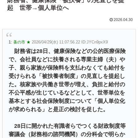
起 世帯→個人単位へ
2026.04.30
1:
蚤の市 ★
2026/04/29(水) 11:07:56.22 ID:JYCn9pxX9
財務省は28日、健康保険などの公的医療保険
で、会社員などに扶養される専業主婦（夫）や
子、親ら家族が保険料を支払わなくても給付を
受けられる「被扶養者制度」の見直しを提起し
た。核家族や共働き世帯が増え、負担と給付の
不公平感が生じているなどとして、世帯単位を
基本とする社会保険制度について「個人単位化
が求められる」と是正の検討を促した。
28日に開かれた有識者らでつくる財政制度等
審議会（財務相の諮問機関）の分科会で明らか