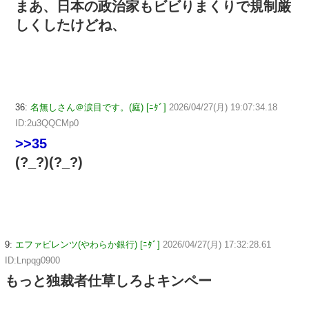
まあ、日本の政治家もビビりまくりで規制厳
しくしたけどね、
36:
名無しさん＠涙目です。(庭) [ﾆﾀﾞ]
2026/04/27(月) 19:07:34.18
ID:2u3QQCMp0
>>35
(?_?)(?_?)
9:
エファビレンツ(やわらか銀行) [ﾆﾀﾞ]
2026/04/27(月) 17:32:28.61
ID:Lnpqg0900
もっと独裁者仕草しろよキンペー