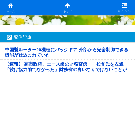
日本第一！ニュース録
ホーム
トップ
サイドバー
配信記事
中国製ルーター20機種にバックドア 外部から完全制御できる
機能が仕込まれていた
【速報】 高市政権、エース級の財務官僚・一松旬氏を左遷
「彼は協力的でなかった」財務省の言いなりではないことが
判明