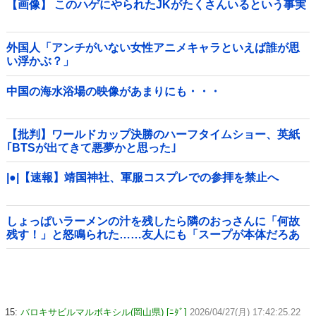
【画像】 このハゲにやられたJKがたくさんいるという事実
外国人「アンチがいない女性アニメキャラといえば誰が思
い浮かぶ？」
中国の海水浴場の映像があまりにも・・・
【批判】ワールドカップ決勝のハーフタイムショー、英紙
｢BTSが出てきて悪夢かと思った｣
|●|【速報】靖国神社、軍服コスプレでの参拝を禁止へ
しょっぱいラーメンの汁を残したら隣のおっさんに「何故
残す！」と怒鳴られた……友人にも「スープが本体だろあ
り得ない」と説教されたんだが、塩分過剰だし味の好みは
自由だろ！
15:
バロキサビルマルボキシル(岡山県) [ﾆﾀﾞ]
2026/04/27(月) 17:42:25.22