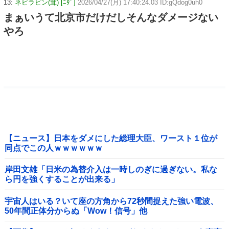
13:
ネビラピン(茸) [ﾆﾀﾞ]
2026/04/27(月) 17:40:24.03 ID:gQdog0uh0
まぁいうて北京市だけだしそんなダメージない
やろ
【ニュース】日本をダメにした総理大臣、ワースト１位が
同点でこの人ｗｗｗｗｗｗ
岸田文雄「日米の為替介入は一時しのぎに過ぎない。私な
ら円を強くすることが出来る」
宇宙人はいる？いて座の方角から72秒間捉えた強い電波、
50年間正体分からぬ「Wow！信号」他