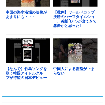
中国の海水浴場の映像が
【批判】ワールドカップ
あまりにも・・・
決勝のハーフタイムショ
ー、英紙｢BTSが出てきて
悪夢かと思った｣
【なんで】竹島ソングを
中国人による密漁が止ま
歌う韓国アイドルグルー
らない
プが待望の日本デビュー