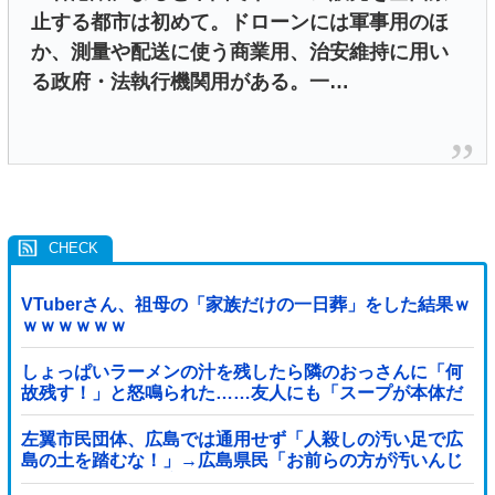
止する都市は初めて。ドローンには軍事用のほ
か、測量や配送に使う商業用、治安維持に用い
る政府・法執行機関用がある。一…
VTuberさん、祖母の「家族だけの一日葬」をした結果ｗ
ｗｗｗｗｗｗ
しょっぱいラーメンの汁を残したら隣のおっさんに「何
故残す！」と怒鳴られた……友人にも「スープが本体だ
ろあり得ない」と説教されたんだが、塩分過剰だし味の
好みは自由だろ！
左翼市民団体、広島では通用せず「人殺しの汚い足で広
島の土を踏むな！」→広島県民「お前らの方が汚いんじ
ゃ！」「ワシらが広島県民じゃ」