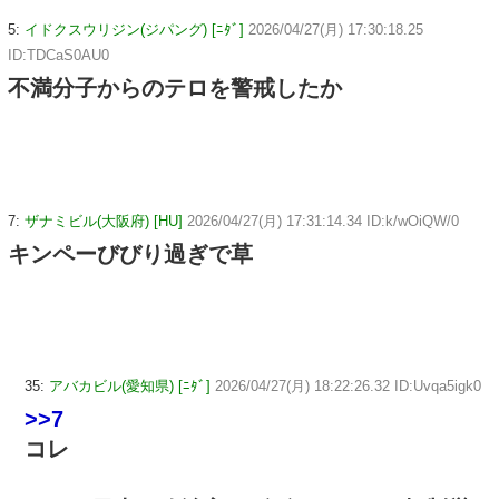
5:
イドクスウリジン(ジパング) [ﾆﾀﾞ]
2026/04/27(月) 17:30:18.25
ID:TDCaS0AU0
不満分子からのテロを警戒したか
7:
ザナミビル(大阪府) [HU]
2026/04/27(月) 17:31:14.34 ID:k/wOiQW/0
キンペーびびり過ぎで草
35:
アバカビル(愛知県) [ﾆﾀﾞ]
2026/04/27(月) 18:22:26.32 ID:Uvqa5igk0
>>7
コレ