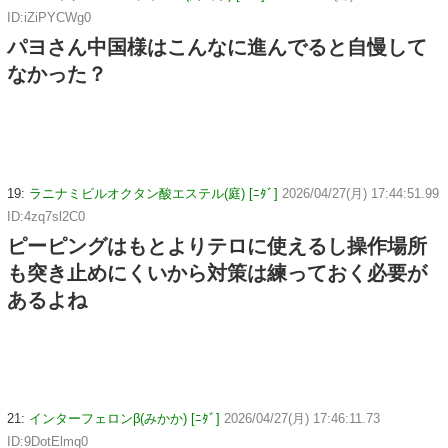
ID:iZiPYCWg0
パヨさん中国様はこんなに進んでると自慢して
なかった？
19:
ラニナミビルオクタン酸エステル(庭) [ﾆﾀﾞ]
2026/04/27(月) 17:44:51.99
ID:4zq7sl2C0
ピーピングはもとよりテロに使えるし操作場所
も突き止めにくいから対策は練っておく必要が
あるよね
21:
インターフェロンβ(みかか) [ﾆﾀﾞ]
2026/04/27(月) 17:46:11.73
ID:9DotElmq0