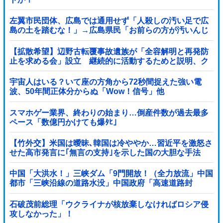
左翼市民団体、広島では通用せず「人殺しの汚い足で広
島の土を踏むな！」→広島県民「お前らの方が汚いんじ
ゃ！」「ワシらが広島県民じゃ」
【拡散希望】辺野古転覆事故遺族が「全容解明と再発防
止を求める会」設立 継続的に活動するためと説明、ク
ラファン立ち上げも準備
宇宙人はいる？いて座の方角から72秒間捉えた強い電
波、50年間正体分からぬ「Wow！信号」他
スマホゲー業界、終わりの始まり…倒産件数が過去最多
ペース「数億円かけても爆ﾀﾋ」
【竹外交】米国は曖昧､韓国は冷ややか…習近平を激怒さ
せた高市発言に｢無言の支持｣を示した国の大胆な手法
中国「大洪水！」三峡ダム「9門開放！（全力放流」中国
都市「三峡沿線の道路水没」中国政府「高速道路封
鎖！」中国ダム「緊急放流に合わせて開門（土砂崩れ発
生」→
石破茂前総理「ウクライナが核放棄しなければロシア侵
攻しなかった」！