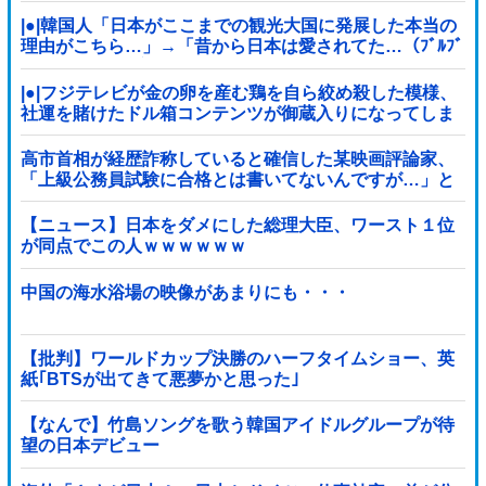
|●|韓国人「日本がここまでの観光大国に発展した本当の
理由がこちら…」→「昔から日本は愛されてた…（ﾌﾞﾙﾌﾞ
ﾙ」＝韓国の反応
|●|フジテレビが金の卵を産む鶏を自ら絞め殺した模様、
社運を賭けたドル箱コンテンツが御蔵入りになってしま
い……
高市首相が経歴詐称していると確信した某映画評論家、
「上級公務員試験に合格とは書いてないんですが…」と
ツッコミを受けまくり……
【ニュース】日本をダメにした総理大臣、ワースト１位
が同点でこの人ｗｗｗｗｗｗ
中国の海水浴場の映像があまりにも・・・
【批判】ワールドカップ決勝のハーフタイムショー、英
紙｢BTSが出てきて悪夢かと思った｣
【なんで】竹島ソングを歌う韓国アイドルグループが待
望の日本デビュー