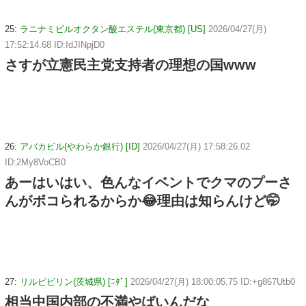
25:
ラニナミビルオクタン酸エステル(東京都) [US]
2026/04/27(月)
17:52:14.68 ID:IdJINpjD0
さすが立憲民主党支持者の理想の国www
26:
アバカビル(やわらか銀行) [ID]
2026/04/27(月) 17:58:26.02
ID:2My8VoCB0
あーはいはい、色んなイベントでクマのプーさ
んがボコられるからか😂理由は知らんけど🤭
27:
リルピビリン(茨城県) [ﾆﾀﾞ]
2026/04/27(月) 18:00:05.75 ID:+g867Utb0
相当中国内部の不満やばいんだな