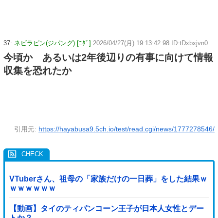
37:
ネビラピン(ジパング) [ﾆﾀﾞ]
2026/04/27(月) 19:13:42.98 ID:tDxbxjvn0
今頃か あるいは2年後辺りの有事に向けて情報
収集を恐れたか
引用元:
https://hayabusa9.5ch.io/test/read.cgi/news/1777278546/
VTuberさん、祖母の「家族だけの一日葬」をした結果ｗ
ｗｗｗｗｗｗ
【動画】タイのティパンコーン王子が日本人女性とデー
トか？