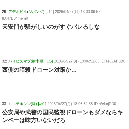
29:
アデホビル(ジパング) [ﾆﾀﾞ]
2026/04/27(月) 18:03:06.57
ID:47E34mem0
天安門が騒がしいのがすぐバレるしな
32:
パリビズマブ(栃木県) [US]
2026/04/27(月) 18:06:51.83 ID:TeQ/APuB0
西側の暗殺ドローン対策か…
33:
ミルテホシン(庭) [ﾆﾀﾞ]
2026/04/27(月) 18:06:52.58 ID:h/ekojDD0
公安局や武警の国民監視ドローンもダメならキ
ンペーは味方いないだろ