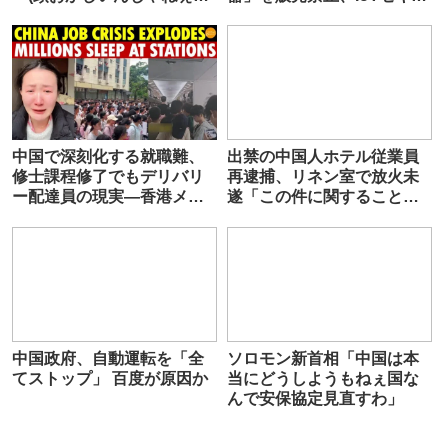
アイツ)」
リティ義務化で全社不合格
中国で深刻化する就職難、
出禁の中国人ホテル従業員
修士課程修了でもデリバリ
再逮捕、リネン室で放火未
ー配達員の現実―香港メデ
遂「この件に関することは
ィア
一切話すことを拒否しま
す」バス停待合室全焼疑い
でも逮捕
中国政府、自動運転を「全
ソロモン新首相「中国は本
てストップ」 百度が原因か
当にどうしようもねぇ国な
んで安保協定見直すわ」