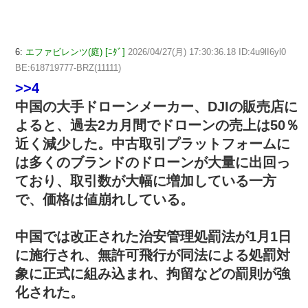
6:
エファビレンツ(庭) [ﾆﾀﾞ]
2026/04/27(月) 17:30:36.18 ID:4u9lI6yl0
BE:618719777-BRZ(11111)
>>4
中国の大手ドローンメーカー、DJIの販売店に
よると、過去2カ月間でドローンの売上は50％
近く減少した。中古取引プラットフォームに
は多くのブランドのドローンが大量に出回っ
ており、取引数が大幅に増加している一方
で、価格は値崩れしている。
中国では改正された治安管理処罰法が1月1日
に施行され、無許可飛行が同法による処罰対
象に正式に組み込まれ、拘留などの罰則が強
化された。