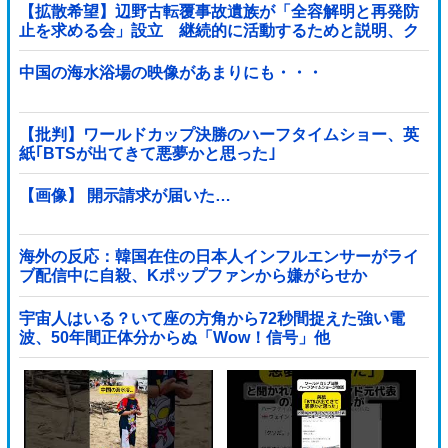
【拡散希望】辺野古転覆事故遺族が「全容解明と再発防
止を求める会」設立 継続的に活動するためと説明、ク
ラファン立ち上げも準備
中国の海水浴場の映像があまりにも・・・
【批判】ワールドカップ決勝のハーフタイムショー、英
紙｢BTSが出てきて悪夢かと思った｣
【画像】 開示請求が届いた…
海外の反応：韓国在住の日本人インフルエンサーがライ
ブ配信中に自殺、Kポップファンから嫌がらせか
宇宙人はいる？いて座の方角から72秒間捉えた強い電
波、50年間正体分からぬ「Wow！信号」他