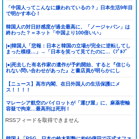
ｗｗｗｗｗｗｗｗｗｗｗ
「中国人ってこんなに嫌われているの？」日本生活9年目
で明かす本心！
韓国人の対日好感度が過去最高に、「ノージャパン」は
終わった？＝ネット「中国より100倍いい」
|●|韓国人「悲報：日本と韓国の立場が完全に逆転してし
まった模様…」→「日本を笑って見てたのに…（ﾌﾞﾙﾌﾞ
ﾙ」＝韓国の反応
|●|死去した有名作家の遺作が予約開始、すると『信じら
れない問い合わせがあった』と書店員が明らかにし
て……
【ニュース】高市内閣、在日外国人の生活保護にメ
ス！！！！
マレーシア航空のパイロットが「運び屋」に、麻薬密輸
容疑で拘束…最高刑は死刑！
RSSフィードを取得できません
韓国人「PSG、日本の鈴木彩艶に約60億円で正式オファ