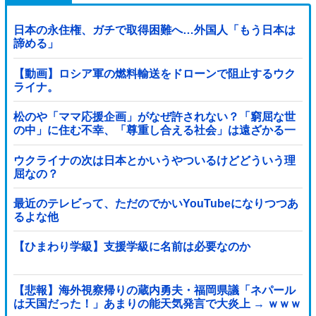
日本の永住権、ガチで取得困難へ…外国人「もう日本は
諦める」
【動画】ロシア軍の燃料輸送をドローンで阻止するウク
ライナ。
松のや「ママ応援企画」がなぜ許されない？「窮屈な世
の中」に住む不幸、「尊重し合える社会」は遠ざかる一
方
ウクライナの次は日本とかいうやついるけどどういう理
屈なの？
最近のテレビって、ただのでかいYouTubeになりつつあ
るよな他
【ひまわり学級】支援学級に名前は必要なのか
【悲報】海外視察帰りの蔵内勇夫・福岡県議「ネパール
は天国だった！」あまりの能天気発言で大炎上 → ｗｗｗ