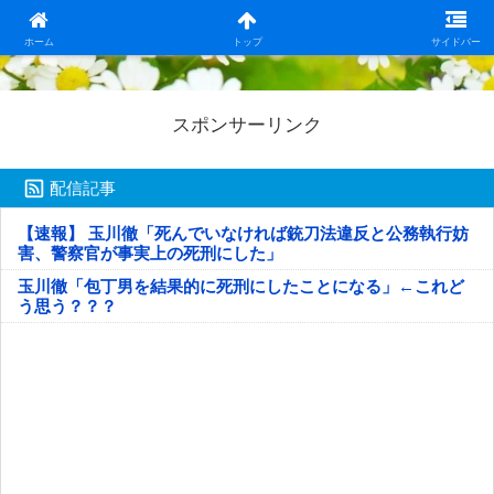
日本第一！ニュース録
ホーム
トップ
サイドバー
スポンサーリンク
配信記事
【速報】 玉川徹「死んでいなければ銃刀法違反と公務執行妨
害、警察官が事実上の死刑にした」
玉川徹「包丁男を結果的に死刑にしたことになる」←これど
う思う？？？