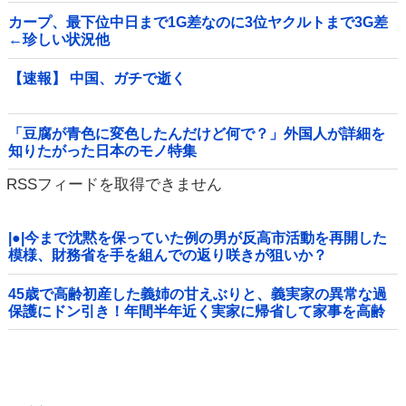
カープ、最下位中日まで1G差なのに3位ヤクルトまで3G差
←珍しい状況他
【速報】 中国、ガチで逝く
「豆腐が青色に変色したんだけど何で？」外国人が詳細を
知りたがった日本のモノ特集
RSSフィードを取得できません
|●|今まで沈黙を保っていた例の男が反高市活動を再開した
模様、財務省を手を組んでの返り咲きが狙いか？
45歳で高齢初産した義姉の甘えぶりと、義実家の異常な過
保護にドン引き！年間半年近く実家に帰省して家事を高齢
親に丸投げし、新幹線の移動すら義兄に送迎させてい
た・・・