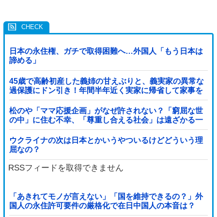
日本の永住権、ガチで取得困難へ…外国人「もう日本は
諦める」
45歳で高齢初産した義姉の甘えぶりと、義実家の異常な
過保護にドン引き！年間半年近く実家に帰省して家事を
高齢親に丸投げし、新幹線の移動すら義兄に送迎させて
いた・・・
松のや「ママ応援企画」がなぜ許されない？「窮屈な世
の中」に住む不幸、「尊重し合える社会」は遠ざかる一
方
ウクライナの次は日本とかいうやついるけどどういう理
屈なの？
RSSフィードを取得できません
「あきれてモノが言えない」「国を維持できるの？」外
国人の永住許可要件の厳格化で在日中国人の本音は？