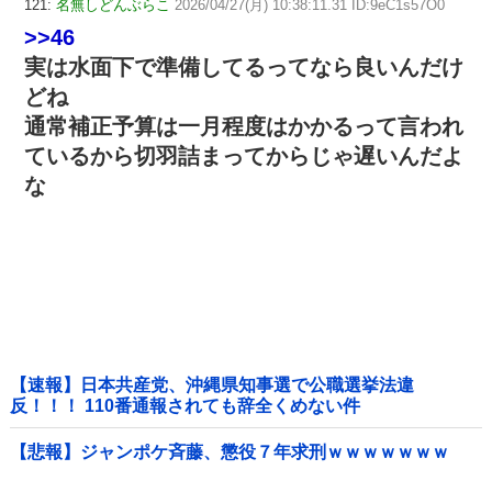
121:
名無しどんぶらこ
2026/04/27(月) 10:38:11.31 ID:9eC1s57O0
>>46
実は水面下で準備してるってなら良いんだけ
どね
通常補正予算は一月程度はかかるって言われ
ているから切羽詰まってからじゃ遅いんだよ
な
【速報】日本共産党、沖縄県知事選で公職選挙法違
反！！！ 110番通報されても辞全くめない件
【悲報】ジャンポケ斉藤、懲役７年求刑ｗｗｗｗｗｗｗ