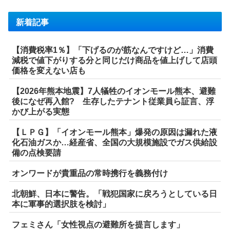
新着記事
【消費税率1％】「下げるのが筋なんですけど…」消費
減税で値下がりする分と同じだけ商品を値上げして店頭
価格を変えない店も
【2026年熊本地震】7人犠牲のイオンモール熊本、避難
後になぜ再入館? 生存したテナント従業員ら証言、浮
かび上がる実態
【ＬＰＧ】「イオンモール熊本」爆発の原因は漏れた液
化石油ガスか…経産省、全国の大規模施設でガス供給設
備の点検要請
オンワードが貴重品の常時携行を義務付け
北朝鮮、日本に警告。「戦犯国家に戻ろうとしている日
本に軍事的選択肢を検討」
フェミさん「女性視点の避難所を提言します」