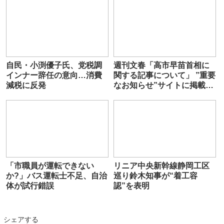
自民・小渕優子氏、党税調
週刊文春「高市早苗首相に
インナー辞任の意向…消費
関する記事について」 ”重要
減税に反発
なお知らせ”サイトに掲載
内容伝え「次号にて取材経
緯を説明」
「市職員が運転できない
リニア中央新幹線静岡工区
か?」バス運転士不足、自治
巡り鈴木知事が“着工容
体が試行錯誤
認”を表明
シェアする