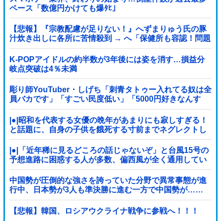
ペース「数億円かけても爆ﾀﾋ」
【悲報】『宗教配慮が足りない！』へずまりゅう氏の豚
汁炊き出しに各所に苦情殺到 → へ「保健所も容認！問題
なし！」ｗｗｗｗｗｗｗｗｗｗｗｗｗｗ
K-POPアイドルの約半数が3年後には姿を消す…損益分
岐点突破は4％未満
彫り師YouTuber・しげち「刺青タトゥー入れてる奴は全
員バカです」「すごい民度低い」「5000円好きなんす
よ、バカって」
|●|昭和を代表する女優の晩年があまりにも寂しすぎる！
と話題に、自身の子供を餓死する寸前までネグレクトし
た挙句……
|●|「近年稀に見るどころの話じゃないぞ」と台風15号の
予想進路に困惑する人が多数、偏西風が全く通用してい
ないんだけど……
中国勢が圧倒的な強さを誇っていた分野で異常事態が進
行中、日本勢が3人も準決勝に進む一方で中国勢が……
【悲報】韓国、ロシアウクライナ戦争に参戦へ！！！