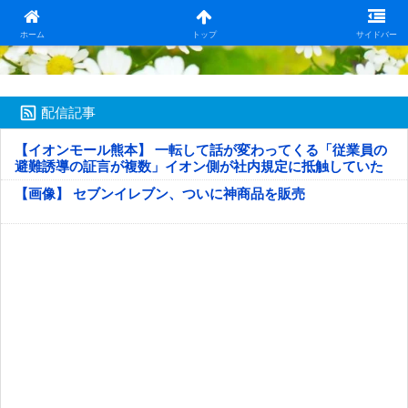
日本第一！ニュース録
ホーム
トップ
サイドバー
配信記事
【イオンモール熊本】 一転して話が変わってくる「従業員の
避難誘導の証言が複数」イオン側が社内規定に抵触していた
疑い
【画像】 セブンイレブン、ついに神商品を販売