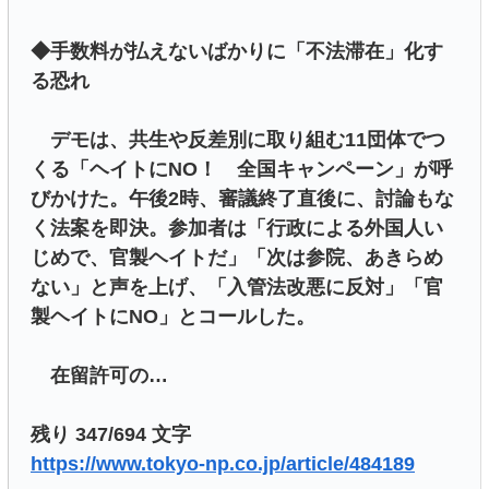
◆手数料が払えないばかりに「不法滞在」化す
る恐れ
デモは、共生や反差別に取り組む11団体でつ
くる「ヘイトにNO！ 全国キャンペーン」が呼
びかけた。午後2時、審議終了直後に、討論もな
く法案を即決。参加者は「行政による外国人い
じめで、官製ヘイトだ」「次は参院、あきらめ
ない」と声を上げ、「入管法改悪に反対」「官
製ヘイトにNO」とコールした。
在留許可の…
残り 347/694 文字
https://www.tokyo-np.co.jp/article/484189