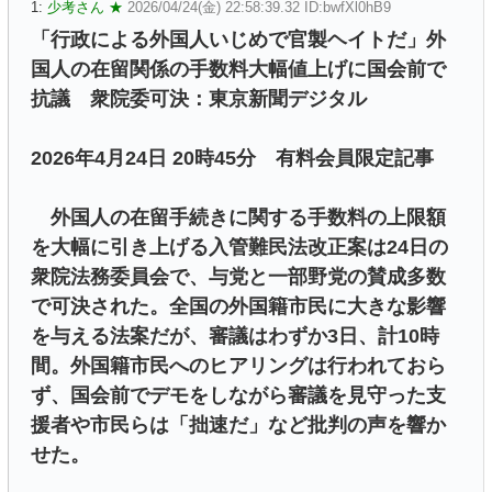
1:
少考さん ★
2026/04/24(金) 22:58:39.32 ID:bwfXl0hB9
「行政による外国人いじめで官製ヘイトだ」外
国人の在留関係の手数料大幅値上げに国会前で
抗議 衆院委可決：東京新聞デジタル
2026年4月24日 20時45分 有料会員限定記事
外国人の在留手続きに関する手数料の上限額
を大幅に引き上げる入管難民法改正案は24日の
衆院法務委員会で、与党と一部野党の賛成多数
で可決された。全国の外国籍市民に大きな影響
を与える法案だが、審議はわずか3日、計10時
間。外国籍市民へのヒアリングは行われておら
ず、国会前でデモをしながら審議を見守った支
援者や市民らは「拙速だ」など批判の声を響か
せた。