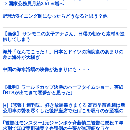
⇒ 国家公務員月給3.51％増へ
野球が6イニング制になったらどうなると思う？他
【画像】 サンモニの女子アナさん、日曜の朝から素材を提
供してしまう
海外「なんてこった！」日本とドイツの病院食のあまりの
差に海外が大騒ぎ
中国の海水浴場の映像があまりにも・・・
【批判】ワールドカップ決勝のハーフタイムショー、英紙
｢BTSが出てきて悪夢かと思った｣
|●|【悲報】週刊誌、好き放題書きまくる 高市早苗首相は新
公用車の贅を尽くした後部座席でたばこを吸うのが至福の
時間「どんどん延びる乗車時間」
｢被告はモンスター｣元ジャンポケ斉藤慎二被告に懲役７年
求刑でほぼ実刑確実？弁護側の主張が無理筋なワケ