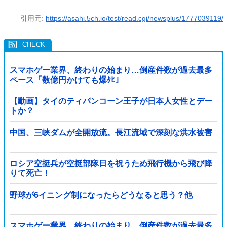
引用元:
https://asahi.5ch.io/test/read.cgi/newsplus/1777039119/
スマホゲー業界、終わりの始まり…倒産件数が過去最多
ペース「数億円かけても爆ﾀﾋ」
【動画】タイのティパンコーン王子が日本人女性とデー
トか？
中国、三峡ダムが全開放流。長江流域で深刻な洪水被害
ロシア空挺兵が空挺部隊日を祝うため飛行機から飛び降
りて死亡！
野球が6イニング制になったらどうなると思う？他
スマホゲー業界、終わりの始まり…倒産件数が過去最多