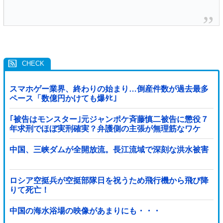
スマホゲー業界、終わりの始まり…倒産件数が過去最多
ペース「数億円かけても爆ﾀﾋ」
｢被告はモンスター｣元ジャンポケ斉藤慎二被告に懲役７
年求刑でほぼ実刑確実？弁護側の主張が無理筋なワケ
中国、三峡ダムが全開放流。長江流域で深刻な洪水被害
ロシア空挺兵が空挺部隊日を祝うため飛行機から飛び降
りて死亡！
中国の海水浴場の映像があまりにも・・・