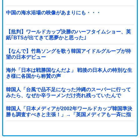
中国の海水浴場の映像があまりにも・・・
【批判】ワールドカップ決勝のハーフタイムショー、英
紙｢BTSが出てきて悪夢かと思った｣
【なんで】竹島ソングを歌う韓国アイドルグループが待
望の日本デビュー
海外「日本は戦勝国なんだよ」 戦後の日本人の特別な生
き様に各国から称賛の声
韓国人「台風で品不足になった沖縄のスーパーに行って
みたら、なぜか辛ラーメンだけ売れ残っていたんで
す…」
韓国人「日本メディアが2002年ワールドカップ韓国準決
勝も調査すべきと主張！」→「英国メディアも一斉に指
摘‥」