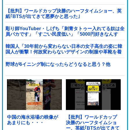
【批判】ワールドカップ決勝のハーフタイムショー、英
紙｢BTSが出てきて悪夢かと思った｣
彫り師YouTuber・しげち「刺青タトゥー入れてる奴は全
員バカです」「すごい民度低い」「5000円好きなんす
よ、バカって」
韓国人「30年前から変わらない日本の女子高生の姿に韓
国人が衝撃！何故変わらないデザインの制服や革靴を着
用し続けるのか？」
野球が6イニング制になったらどうなると思う？他
中国の海水浴場の映像が
【批判】ワールドカップ
あまりにも・・・
決勝のハーフタイムショ
ー、英紙｢BTSが出てきて