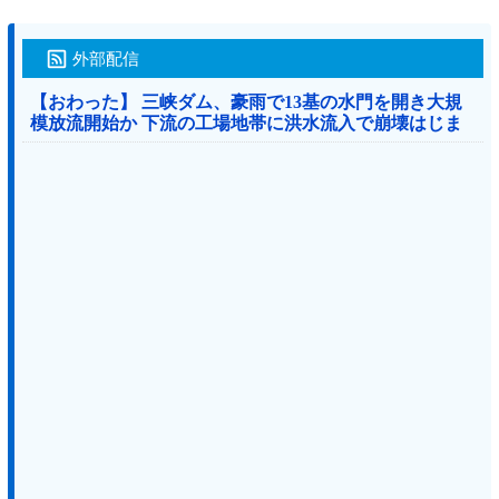
外部配信
【おわった】 三峡ダム、豪雨で13基の水門を開き大規
模放流開始か 下流の工場地帯に洪水流入で崩壊はじま
る