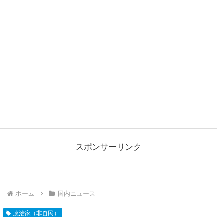
スポンサーリンク
ホーム
国内ニュース
政治家（非自民）