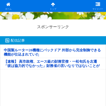
日本第一！ニュース録
ホーム
トップ
サイドバー
スポンサーリンク
配信記事
中国製ルーター20機種にバックドア 外部から完全制御できる
機能が仕込まれていた
【速報】 高市政権、エース級の財務官僚・一松旬氏を左遷
「彼は協力的でなかった」財務省の言いなりではないことが
判明