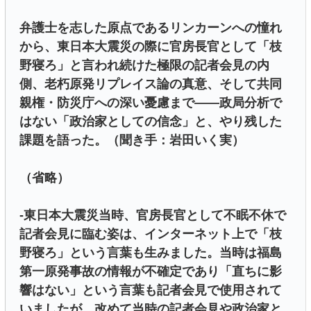
弁護士を志した原点であるリンカーンへの憧れ
から、東日本大震災の際に官房長官として「枝
野寝ろ」と言われ続けた極限の記者会見の内
側、老朽原発リプレイス論の真意、そして共同
親権・防災庁への深い憂慮まで——政局分析で
はない「政治家としての信念」と、やり残した
課題を語った。（聞き手：岩田いく実）
（省略）
-東日本大震災当時、官房長官として不眠不休で
記者会見に臨む姿は、インターネット上で「枝
野寝ろ」という言葉も生みました。当時は福島
第一原発事故の情報が不確定であり「直ちに影
響はない」という言葉も記者会見で使用されて
いましたが、改めて当時の記者会見や政治家と