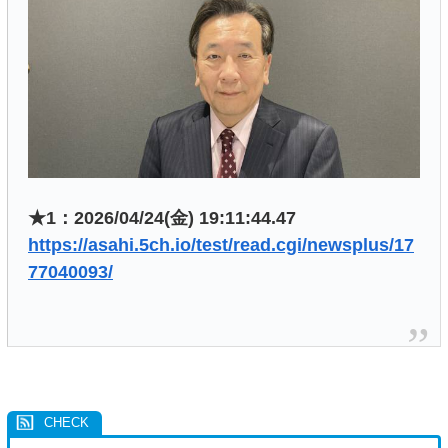
★1：2026/04/24(金) 19:11:44.47
https://asahi.5ch.io/test/read.cgi/newsplus/17
77040093/