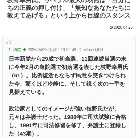
ちの正義の押し付け」「無知なあなたたちに
教えてあげる」という上から目線のスタンス
2026.04.25
1:
樽悶 ★
2026/04/25(土) 02:19:02.49 ID:b51or+QD9
日本新党から29歳で初当選、11回連続当選の末
に今年2月の衆院選で初落選を喫した枝野幸男氏
（61）。比例復活もならず民意を突きつけられ
た今、驚くほど冷静に、そして鋭く次の一手を
見据えている。
政治家としてのイメージが強い枝野氏だが、
元々は弁護士だった。1988年に司法試験に合格
し、1991年に司法修習を修了、弁護士に登録し
た（43期）。