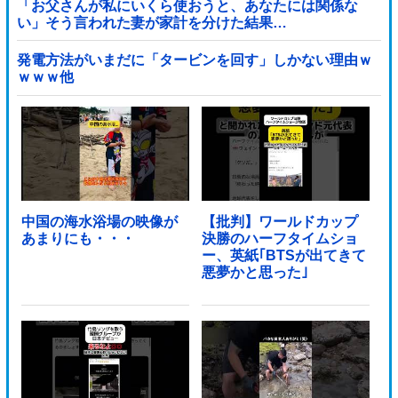
「お父さんが私にいくら使おうと、あなたには関係な
い」そう言われた妻が家計を分けた結果…
発電方法がいまだに「タービンを回す」しかない理由ｗ
ｗｗｗ他
中国の海水浴場の映像が
【批判】ワールドカップ
あまりにも・・・
決勝のハーフタイムショ
ー、英紙｢BTSが出てきて
悪夢かと思った｣