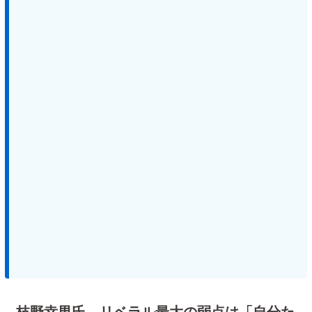
枝野幸男氏、リベラル最大の弱点は「自分た