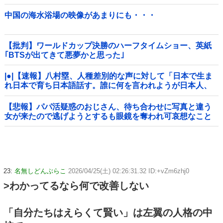
中国の海水浴場の映像があまりにも・・・
【批判】ワールドカップ決勝のハーフタイムショー、英紙
｢BTSが出てきて悪夢かと思った｣
|●|【速報】八村塁、人種差別的な声に対して「日本で生ま
れ日本で育ち日本語話す。誰に何を言われようが日本人、
日本人であるプライドがある」
【悲報】パパ活疑惑のおじさん、待ち合わせに写真と違う
女が来たので逃げようとするも眼鏡を奪われ可哀想なこと
になっているところを激写されてしまう…
23:
名無しどんぶらこ
2026/04/25(土) 02:26:31.32 ID:+vZm6zhj0
>わかってるなら何で改善しない
「自分たちはえらくて賢い」は左翼の人格の中