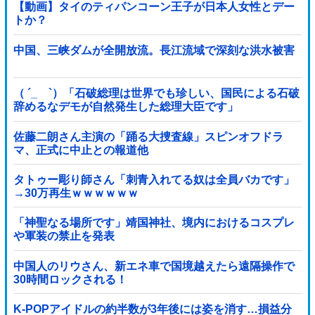
【動画】タイのティパンコーン王子が日本人女性とデー
トか？
中国、三峡ダムが全開放流。長江流域で深刻な洪水被害
（ ´_ゝ`）「石破総理は世界でも珍しい、国民による石破
辞めるなデモが自然発生した総理大臣です」
佐藤二朗さん主演の「踊る大捜査線」スピンオフドラ
マ、正式に中止との報道他
タトゥー彫り師さん「刺青入れてる奴は全員バカです」
→30万再生ｗｗｗｗｗｗ
「神聖なる場所です」靖国神社、境内におけるコスプレ
や軍装の禁止を発表
中国人のリウさん、新エネ車で国境越えたら遠隔操作で
30時間ロックされる！
K-POPアイドルの約半数が3年後には姿を消す…損益分