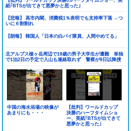
【批判】ワールドカップ決勝のハーフタイムショー、英
紙｢BTSが出てきて悪夢かと思った｣
【悲報】 高市内閣、消費税1％表明でも支持率下落 →つ
いに６割割れ
【朗報】 韓国人「日本の白バイ隊員、人間やめてる」
北アルプス槍ヶ岳周辺で19歳の男子大学生が遭難 単独
で1泊2日の予定で入山も連絡取れず 警察が9日以降捜
索予定他
中国の海水浴場の映像が
【批判】ワールドカップ
あまりにも・・・
決勝のハーフタイムショ
ー、英紙｢BTSが出てきて
悪夢かと思った｣