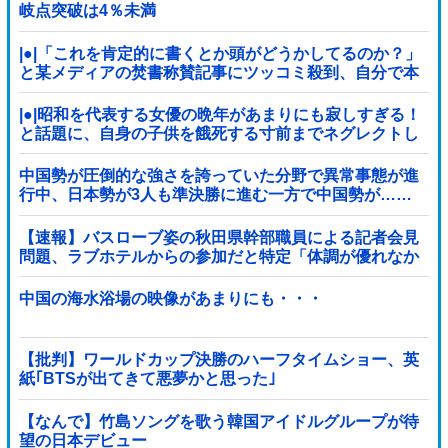
岐点突破は4％未満
|●|「これを肯定的に書くとか頭がどうかしてるのか？」
と某メディアの焚書称賛記事にツッコミ殺到、自分で本
屋を作るとかそういう話かと思ったら……
|●|昭和を代表する女優の晩年があまりにも寂しすぎる！
と話題に、自身の子供を餓死する寸前までネグレクトし
た挙句……
中国勢が圧倒的な強さを誇っていた分野で異常事態が進
行中、日本勢が3人も準決勝に進む一方で中国勢が……
【速報】バスローブ姿の秋田県幹部職員による記者会見
問題、ラブホテルからの参加だと特定「体調が優れなか
ったため...」とは何だったのか
中国の海水浴場の映像があまりにも・・・
【批判】ワールドカップ決勝のハーフタイムショー、英
紙｢BTSが出てきて悪夢かと思った｣
【なんで】竹島ソングを歌う韓国アイドルグループが待
望の日本デビュー