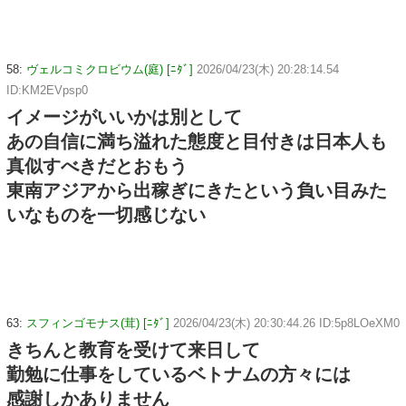
58:
ヴェルコミクロビウム(庭) [ﾆﾀﾞ]
2026/04/23(木) 20:28:14.54
ID:KM2EVpsp0
イメージがいいかは別として
あの自信に満ち溢れた態度と目付きは日本人も
真似すべきだとおもう
東南アジアから出稼ぎにきたという負い目みた
いなものを一切感じない
63:
スフィンゴモナス(茸) [ﾆﾀﾞ]
2026/04/23(木) 20:30:44.26 ID:5p8LOeXM0
きちんと教育を受けて来日して
勤勉に仕事をしているベトナムの方々には
感謝しかありません