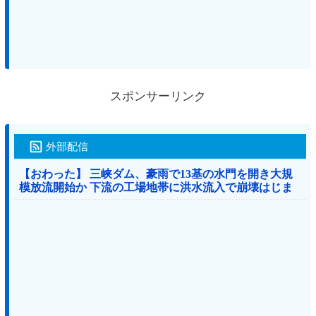
スポンサーリンク
外部配信
【おわった】 三峡ダム、豪雨で13基の水門を開き大規
模放流開始か 下流の工場地帯に洪水流入で崩壊はじま
る