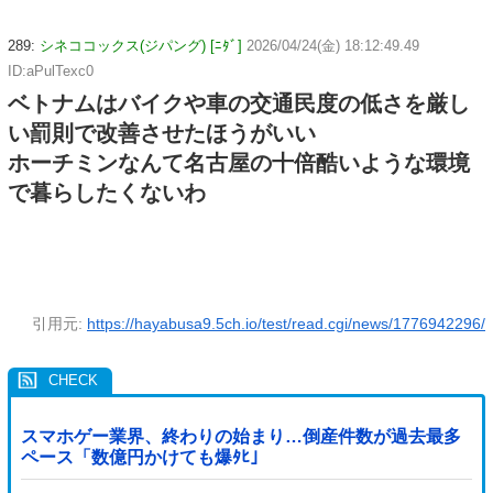
289:
シネココックス(ジパング) [ﾆﾀﾞ]
2026/04/24(金) 18:12:49.49
ID:aPulTexc0
ベトナムはバイクや車の交通民度の低さを厳し
い罰則で改善させたほうがいい
ホーチミンなんて名古屋の十倍酷いような環境
で暮らしたくないわ
引用元:
https://hayabusa9.5ch.io/test/read.cgi/news/1776942296/
スマホゲー業界、終わりの始まり…倒産件数が過去最多
ペース「数億円かけても爆ﾀﾋ」