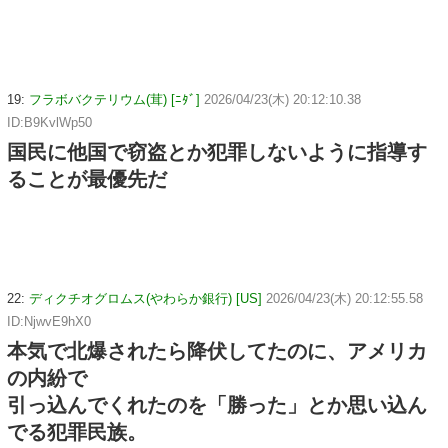
19:
フラボバクテリウム(茸) [ﾆﾀﾞ]
2026/04/23(木) 20:12:10.38
ID:B9KvlWp50
国民に他国で窃盗とか犯罪しないように指導す
ることが最優先だ
22:
ディクチオグロムス(やわらか銀行) [US]
2026/04/23(木) 20:12:55.58
ID:NjwvE9hX0
本気で北爆されたら降伏してたのに、アメリカ
の内紛で
引っ込んでくれたのを「勝った」とか思い込ん
でる犯罪民族。