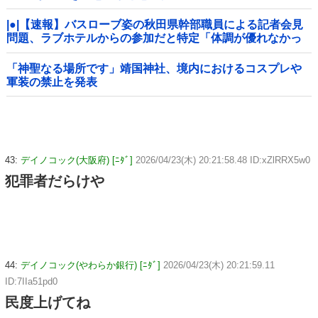
|●|【速報】バスローブ姿の秋田県幹部職員による記者会見
問題、ラブホテルからの参加だと特定「体調が優れなかっ
たため...」とは何だったのか
「神聖なる場所です」靖国神社、境内におけるコスプレや
軍装の禁止を発表
43:
デイノコック(大阪府) [ﾆﾀﾞ]
2026/04/23(木) 20:21:58.48 ID:xZlRRX5w0
犯罪者だらけや
44:
デイノコック(やわらか銀行) [ﾆﾀﾞ]
2026/04/23(木) 20:21:59.11
ID:7IIa51pd0
民度上げてね