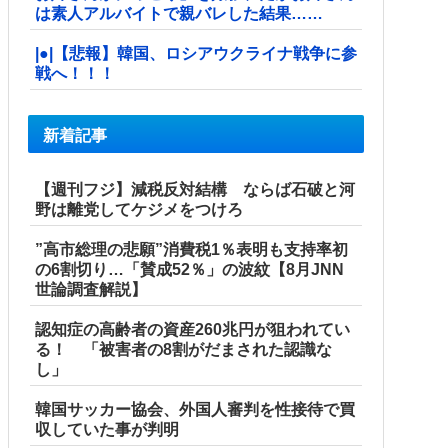
は素人アルバイトで親バレした結果……
|●|【悲報】韓国、ロシアウクライナ戦争に参
戦へ！！！
新着記事
【週刊フジ】減税反対結構 ならば石破と河
野は離党してケジメをつけろ
”高市総理の悲願”消費税1％表明も支持率初
の6割切り…「賛成52％」の波紋【8月JNN
世論調査解説】
認知症の高齢者の資産260兆円が狙われてい
る！ 「被害者の8割がだまされた認識な
し」
韓国サッカー協会、外国人審判を性接待で買
収していた事が判明