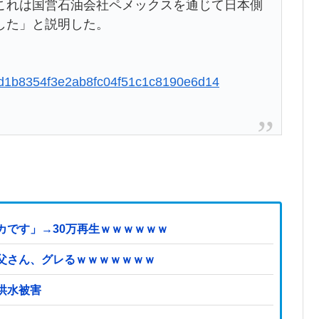
これは国営石‌油会社ペメックスを通じて日本⁠側
した」と説明した。
c94d1b8354f3e2ab8fc04f51c1c8190e6d14
カです」→30万再生ｗｗｗｗｗｗ
父さん、グレるｗｗｗｗｗｗｗ
洪水被害