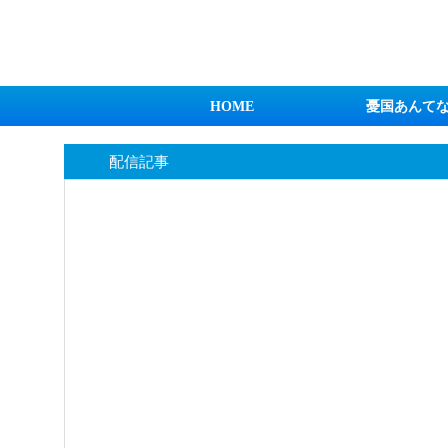
日本第一！ニュース録
HOME
憂国あんて
配信記事