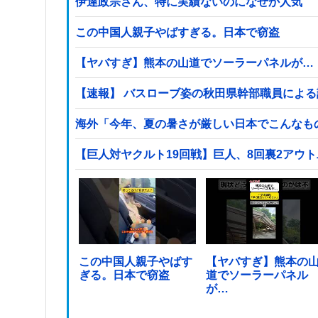
伊達政宗さん、特に実績ないのになぜか人気
この中国人親子やばすぎる。日本で窃盗
【ヤバすぎ】熊本の山道でソーラーパネルが…
【速報】 バスローブ姿の秋田県幹部職員による
海外「今年、夏の暑さが厳しい日本でこんなも
【巨人対ヤクルト19回戦】巨人、8回裏2アウ
この中国人親子やばす
【ヤバすぎ】熊本の
ぎる。日本で窃盗
道でソーラーパネル
が…