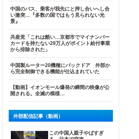
中国のバス、乗客が我先にと押し合いへし合
い激突…『多数の国ではもう見られない光
景』
共産党「これは酷い…京都市でマイナンバー
カードを持たない29万人がポイント給付事業
から排除された」
中国製ルーター20機種にバックドア 外部か
ら完全制御できる機能が仕込まれていた
【動画】イオンモール爆発の瞬間の映像が公
開される。全滅の模様…
外部配信記事（動画）
この中国人親子やばすぎ