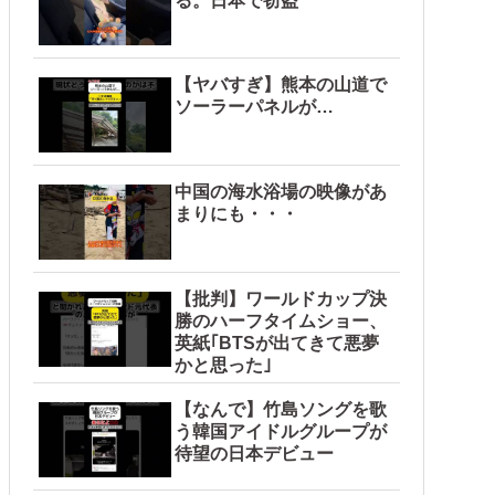
る。日本で窃盗
【ヤバすぎ】熊本の山道で
ソーラーパネルが…
中国の海水浴場の映像があ
まりにも・・・
【批判】ワールドカップ決
勝のハーフタイムショー、
英紙｢BTSが出てきて悪夢
かと思った｣
【なんで】竹島ソングを歌
う韓国アイドルグループが
待望の日本デビュー