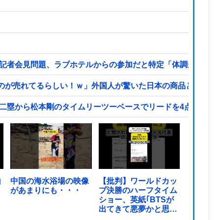
記者会見問題、ラブホテルからの参加だと特定「体調が優れなか
のが売れてるらしい！ｗ」外国人が驚いた日本の商品とは・・
ト二塁から松本剛のタイムリーツーベースでリードを4点に広げ
山
中国の海水浴場の映像
【批判】ワールドカッ
があまりにも・・・
プ決勝のハーフタイム
ショー、英紙｢BTSが
出てきて悪夢かと思っ
た｣