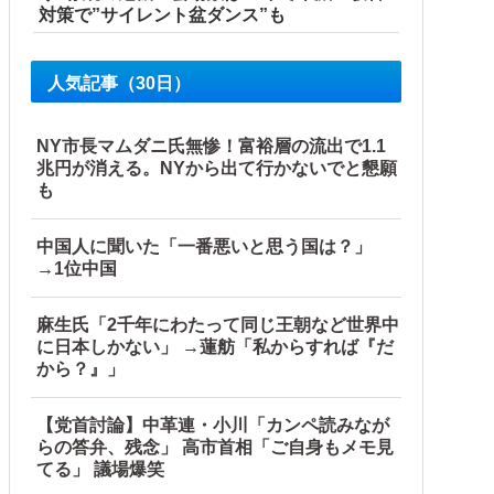
対策で”サイレント盆ダンス”も
人気記事（30日）
ったため...」とは何だったのか
NY市長マムダニ氏無惨！富裕層の流出で1.1
兆円が消える。NYから出て行かないでと懇願
も
・？【海外の反応】
る！！！！！！！！他
中国人に聞いた「一番悪いと思う国は？」
→1位中国
麻生氏「2千年にわたって同じ王朝など世界中
に日本しかない」 →蓮舫「私からすれば『だ
から？』」
【党首討論】中革連・小川「カンペ読みなが
らの答弁、残念」 高市首相「ご自身もメモ見
てる」 議場爆笑