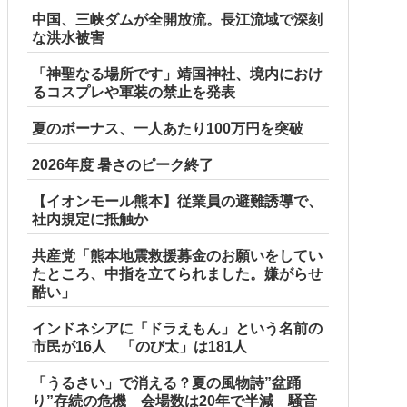
中国、三峡ダムが全開放流。長江流域で深刻
な洪水被害
「神聖なる場所です」靖国神社、境内におけ
るコスプレや軍装の禁止を発表
夏のボーナス、一人あたり100万円を突破
2026年度 暑さのピーク終了
【イオンモール熊本】従業員の避難誘導で、
社内規定に抵触か
共産党「熊本地震救援募金のお願いをしてい
たところ、中指を立てられました。嫌がらせ
酷い」
インドネシアに「ドラえもん」という名前の
市民が16人 「のび太」は181人
「うるさい」で消える？夏の風物詩”盆踊
り”存続の危機 会場数は20年で半減 騒音