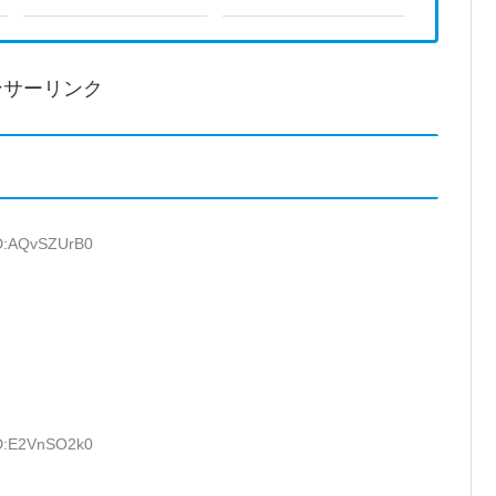
ンサーリンク
ID:AQvSZUrB0
ID:E2VnSO2k0