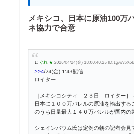
メキシコ、日本に原油100万
ネ協力で合意
1:
ぐれ ★
2026/04/24(金) 18:00:40.25 ID:1gAWbXo
>>4
/24(金) 1:43配信
ロイター
［メキシコシティ ２３日 ロイター］ 
日本に１００万⁠バレルの原油を輸出する
のうち日量最大１４０万バ‌レルが国内の
シェインバ‌ウム氏は定例の朝​の記者会