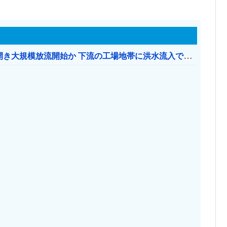
【おわった】 三峡ダム、豪雨で13基の水門を開き大規模放流開始か 下流の工場地帯に洪水流入で崩壊はじまる