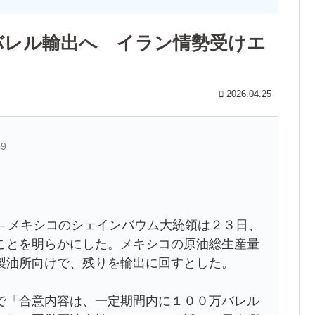
バレル輸出へ イラン情勢受けエ
2026.04.25
b9
– メキシコのシェイン‌バウム大統領は２３日、
ことを明らかにした。​メキシコの原油総生産量
製油所向けで、残りを輸出に回すと‌した。
見で「合意内容は、一‌定期間内に１００万バレル