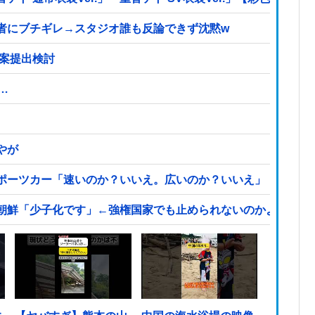
者にブチギレ→スタジオ誰も反論できず沈黙w
法案提出検討
…
やが
ポーツカー「速いのか？いいえ。広いのか？いいえ」【海外の
朝鮮「少子化です」←強権国家でも止められないのかよ他