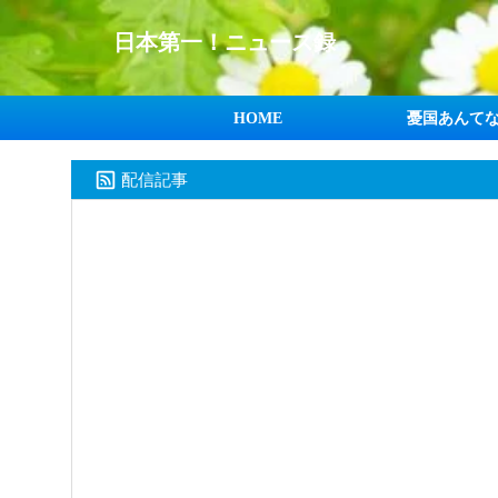
日本第一！ニュース録
HOME
憂国あんて
配信記事