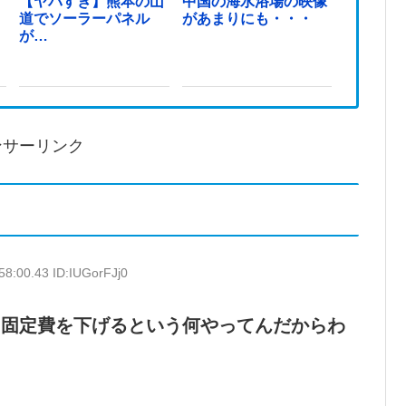
す
【ヤバすぎ】熊本の山
中国の海水浴場の映像
道でソーラーパネル
があまりにも・・・
が…
ンサーリンク
58:00.43 ID:IUGorFJj0
て固定費を下げるという何やってんだからわ