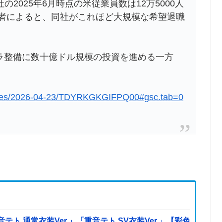
2025年6月時点の米従業員数は12万5000人
係者によると、同社がこれほど大規模な希望退職
ラ整備に数十億ドル規模の投資を進める一方
ticles/2026-04-23/TDYRKGKGIFPQ00#gsc.tab=0
 通常衣装Ver.」「重音テト SV衣装Ver.」【彩色原型公