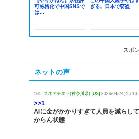
【やりかねん】永住許
この中国人親子やば
可厳格化で中国SNSで
ぎる。日本で窃盗
は…
スポ
ネットの声
161:
スネアチエラ(神奈川県) [US]
2026/04/24(金) 13:
>>1
AIに金がかかりすぎて人員を減らし
からん状態