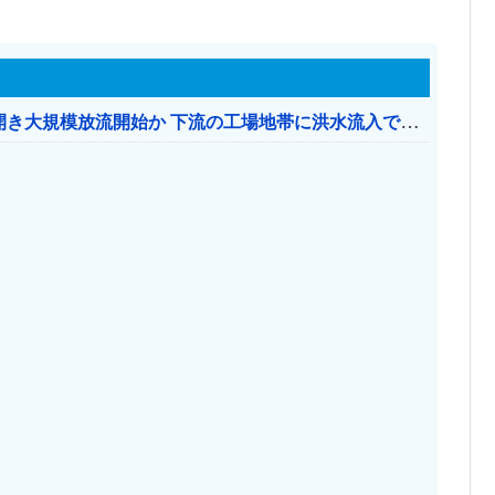
【おわった】 三峡ダム、豪雨で13基の水門を開き大規模放流開始か 下流の工場地帯に洪水流入で崩壊はじまる