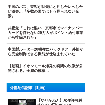
中国のバス、乗客が我先にと押し合いへし合
い激突…『多数の国ではもう見られない光
景』
共産党「これは酷い…京都市でマイナンバー
カードを持たない29万人がポイント給付事業
から排除された」
中国製ルーター20機種にバックドア 外部か
ら完全制御できる機能が仕込まれていた
【動画】イオンモール爆発の瞬間の映像が公
開される。全滅の模様…
外部配信記事（動画）
【やりかねん】永住許可厳