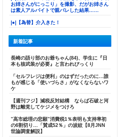
お姉さんがにっこり」を撮影、だがお姉さん
は素人アルバイトで親バレした結果……
|●|【為替】介入きた！
新着記事
長崎の語り部のお爺ちゃん(84)、学生に『日
本も核武装が必要』と言われびっくり
「セルフレジは便利」のはずだったのに…誰
もが感じる「使いづらさ」がなくならないワ
ケ
【週刊フジ】減税反対結構 ならば石破と河
野は離党してケジメをつけろ
”高市総理の悲願”消費税1％表明も支持率初
の6割切り…「賛成52％」の波紋【8月JNN
世論調査解説】