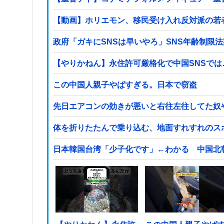
【動画】ホリエモン、移民受け入れ反対派の若
政府「ガキにSNSは早いやろ」SNS年齢制限
【やりかねん】永住許可厳格化で中国SNSでは
この中国人親子やばすぎる。日本で窃盗
先日エアコンの効きが悪いと右往左往してた奴
体を折りたたんで乗り込む、地面すれすれのス
日本韓国台湾「少子化です」←わかる 中国北