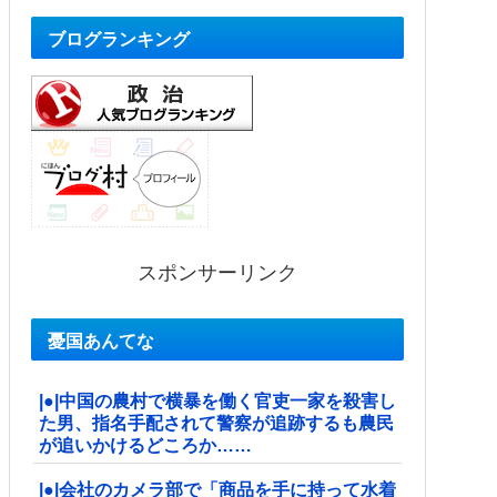
ブログランキング
スポンサーリンク
憂国あんてな
|●|中国の農村で横暴を働く官吏一家を殺害し
た男、指名手配されて警察が追跡するも農民
が追いかけるどころか……
|●|会社のカメラ部で「商品を手に持って水着