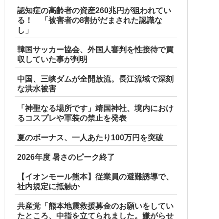
認知症の高齢者の資産260兆円が狙われてい
る！ 「被害者の8割がだまされた認識な
し」
韓国サッカー協会、外国人審判を性接待で買
収していた事が判明
中国、三峡ダムが全開放流。長江流域で深刻
な洪水被害
「神聖なる場所です」靖国神社、境内におけ
るコスプレや軍装の禁止を発表
夏のボーナス、一人あたり100万円を突破
2026年度 暑さのピーク終了
【イオンモール熊本】従業員の避難誘導で、
社内規定に抵触か
共産党「熊本地震救援募金のお願いをしてい
たところ、中指を立てられました。嫌がらせ
開】