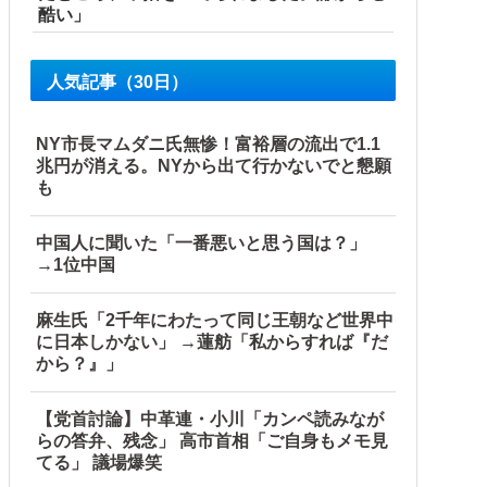
酷い」
人気記事（30日）
NY市長マムダニ氏無惨！富裕層の流出で1.1
兆円が消える。NYから出て行かないでと懇願
も
中国人に聞いた「一番悪いと思う国は？」
→1位中国
反応】
麻生氏「2千年にわたって同じ王朝など世界中
に日本しかない」 →蓮舫「私からすれば『だ
から？』」
【党首討論】中革連・小川「カンペ読みなが
らの答弁、残念」 高市首相「ご自身もメモ見
てる」 議場爆笑