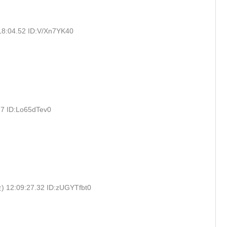
18:04.52 ID:V/Xn7YK40
27 ID:Lo65dTev0
) 12:09:27.32 ID:zUGYTfbt0