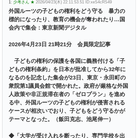
1:
少考さん ★
2026/04/23(木) 22:11:53.51 ID:xeS4cRS49
外国ルーツの子どもの権利をどう守る 暴力の
標的になったり、教育の機会が奪われたり…国
会内で集会：東京新聞デジタル
2026年4月23日 21時21分 会員限定記事
子どもの権利の保護を各国に義務付ける「子
どもの権利条約」を日本が批准してから32年に
なるのを記念した集会が23日、東京・永田町の
衆院第1議員会館で開かれた。政府が厳格な外国
人政策や非正規滞在者の「ゼロプラン」を進め
る中、外国ルーツの子どもの権利が侵害される
ケースが相次いでおり、子どもをどう守るかが
テーマとなった。（飯田克志、池尾伸一）
◆「大学が受け入れを断ったり、専門学校を出