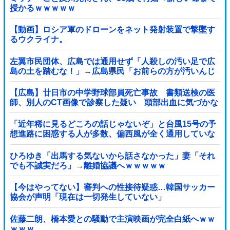
授かるｗｗｗｗｗ
【動画】ロシア軍のドローンをネット発射装置で撃墜す
るウクライナ。
左翼市民団体、広島では通用せず「人殺しの汚い足で広
島の土を踏むな！」→広島県民「お前らの方が汚いんじ
ゃ！」「ワシらが広島県民じゃ」
【広島】廿日市の中学野球部員死亡事故 書類送検の医
師、別人のCT画像で診察した疑い 頭部出血に気づかな
かった可能性
「近年稀に見るどころの話じゃないぞ」と台風15号の予
想進路に困惑する人が多数、偏西風が全く通用していな
いんだけど……他
ひろゆき「出馬する気ないから話さなかった」妻「それ
でも不誠実だろ」→離婚協議へｗｗｗｗｗ
【今はやってない】審判への性接待疑惑…韓国サッカー
協会が声明「現在は一切発生していない」
佐藤二朗、橋本愛との騒動で主演映画が完全白紙へｗｗ
ｗｗｗ