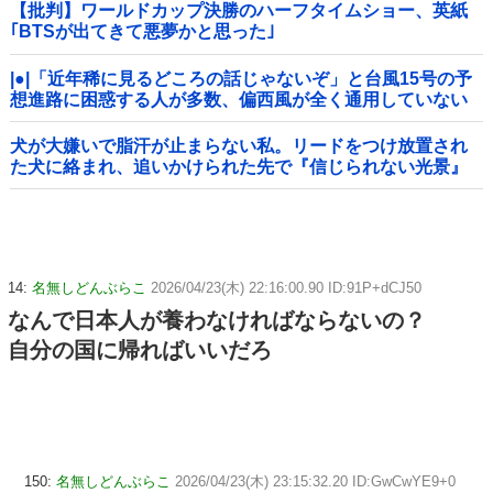
【批判】ワールドカップ決勝のハーフタイムショー、英紙
｢BTSが出てきて悪夢かと思った｣
|●|「近年稀に見るどころの話じゃないぞ」と台風15号の予
想進路に困惑する人が多数、偏西風が全く通用していない
んだけど……
犬が大嫌いで脂汗が止まらない私。リードをつけ放置され
た犬に絡まれ、追いかけられた先で『信じられない光景』
を目撃→必死で救急車を呼ぶも犬と取り残されて・・・
14:
名無しどんぶらこ
2026/04/23(木) 22:16:00.90 ID:91P+dCJ50
なんで日本人が養わなければならないの？
自分の国に帰ればいいだろ
150:
名無しどんぶらこ
2026/04/23(木) 23:15:32.20 ID:GwCwYE9+0