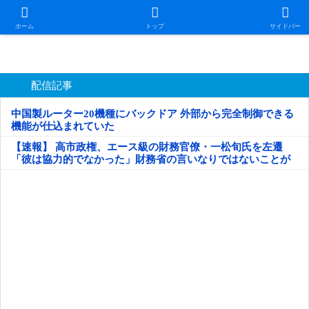
日本第一！ニュース録
ホーム
トップ
サイドバー
配信記事
中国製ルーター20機種にバックドア 外部から完全制御できる
機能が仕込まれていた
【速報】 高市政権、エース級の財務官僚・一松旬氏を左遷
「彼は協力的でなかった」財務省の言いなりではないことが
判明