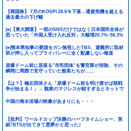
【韓国株】 7月のKOSPI 28.9％下落…通貨危機を超える
過去最大の下げ幅
|●|【東大調査】一部のSNSだけではなく日本国民全体が
思っていた「外国人受け入れ反対」大幅増20.7%↑56.3%
|●|熊本県知事の要請をガン無視したTBS、避難所に取材
班が押し入ってプライバシーに全く配慮しない報道
を……
原爆ドーム前に居座る”市民団体”を警官隊が排除、その
瞬間に周囲で見守っていた観客たちが……
【は？】極左団体さん「原爆ドーム前を明け渡せば核戦
争が始まる！」→ 観衆のマジレスが鋭すぎるとネットで
話題に → ｗｗｗｗｗｗｗｗｗｗｗｗ
中国の海水浴場の映像があまりにも・・・
【批判】ワールドカップ決勝のハーフタイムショー、英
紙｢BTSが出てきて悪夢かと思った｣