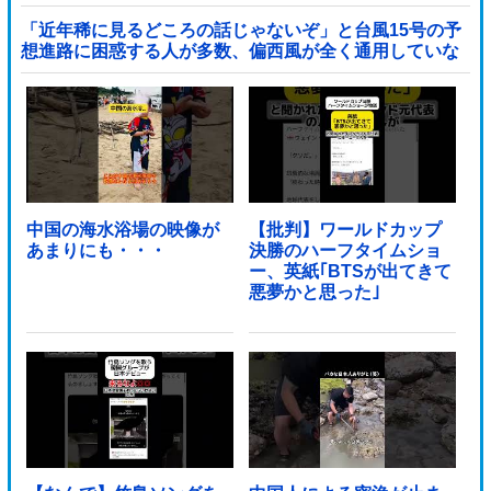
「近年稀に見るどころの話じゃないぞ」と台風15号の予
想進路に困惑する人が多数、偏西風が全く通用していな
いんだけど……他
中国の海水浴場の映像が
【批判】ワールドカップ
あまりにも・・・
決勝のハーフタイムショ
ー、英紙｢BTSが出てきて
悪夢かと思った｣