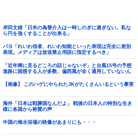
岸田文雄「日米の為替介入は一時しのぎに過ぎない。私な
ら円を強くすることが出来る」
パヨ「れいわ信者、れいわ知能といった表現は完全に差別
表現。メディアは放送禁止用語に指定するべき」
「近年稀に見るどころの話じゃないぞ」と台風15号の予想
進路に困惑する人が多数、偏西風が全く通用していないん
だけど……他
【画像】 このハゲにやられたJKがたくさんいるという事実
海外「日本は戦勝国なんだよ」 戦後の日本人の特別な生き
様に各国から称賛の声
中国の海水浴場の映像があまりにも・・・