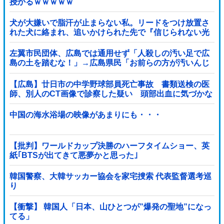
授かるｗｗｗｗｗ
犬が大嫌いで脂汗が止まらない私。リードをつけ放置さ
れた犬に絡まれ、追いかけられた先で『信じられない光
景』を目撃→必死で救急車を呼ぶも犬と取り残され
て・・・
左翼市民団体、広島では通用せず「人殺しの汚い足で広
島の土を踏むな！」→広島県民「お前らの方が汚いんじ
ゃ！」「ワシらが広島県民じゃ」
【広島】廿日市の中学野球部員死亡事故 書類送検の医
師、別人のCT画像で診察した疑い 頭部出血に気づかな
かった可能性
中国の海水浴場の映像があまりにも・・・
【批判】ワールドカップ決勝のハーフタイムショー、英
紙｢BTSが出てきて悪夢かと思った｣
韓国警察、大韓サッカー協会を家宅捜索 代表監督選考巡
り
【衝撃】 韓国人「日本、山ひとつが”爆発の聖地”になっ
てる」