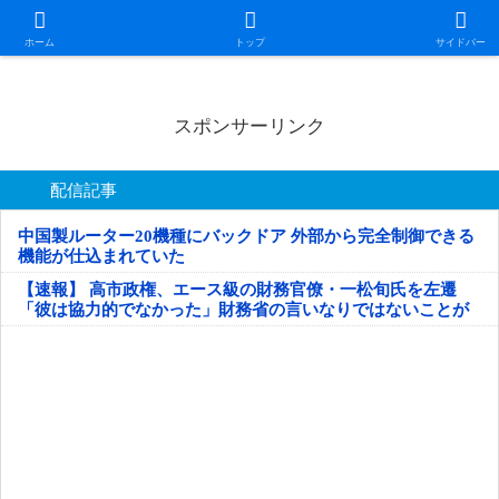
日本第一！ニュース録
ホーム
トップ
サイドバー
スポンサーリンク
配信記事
中国製ルーター20機種にバックドア 外部から完全制御できる
機能が仕込まれていた
【速報】 高市政権、エース級の財務官僚・一松旬氏を左遷
「彼は協力的でなかった」財務省の言いなりではないことが
判明