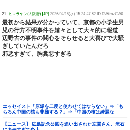
21:
ヒマラヤン(大阪府) [JP]
2026/04/15(水) 15:24:47.82 ID:DWiimzCW0
最初から結果が分かっていて、京都の小学生男
児の行方不明事件を嬉々として大々的に報道
辺野古の事件の関心をそらせると大喜びで大騒
ぎしていたんだろ
邪悪すぎて、胸糞悪すぎる
エッセイスト「原爆を二度と使わせてはならない」⇒「も
ちろん中国の核も非難する？」⇒「中国の核は綺麗な
核！」
【ニュース】 広島記念公園を追い出された左翼さん、流石
にキモすぎて炎上