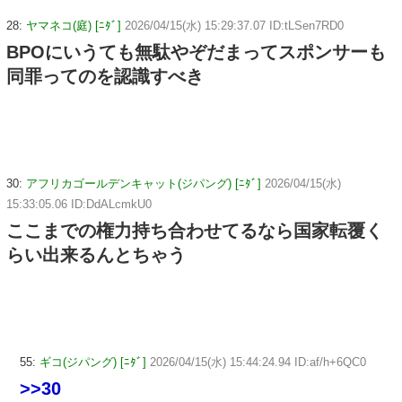
28:
ヤマネコ(庭) [ﾆﾀﾞ]
2026/04/15(水) 15:29:37.07 ID:tLSen7RD0
BPOにいうても無駄やぞだまってスポンサーも
同罪ってのを認識すべき
30:
アフリカゴールデンキャット(ジパング) [ﾆﾀﾞ]
2026/04/15(水)
15:33:05.06 ID:DdALcmkU0
ここまでの権力持ち合わせてるなら国家転覆く
らい出来るんとちゃう
55:
ギコ(ジパング) [ﾆﾀﾞ]
2026/04/15(水) 15:44:24.94 ID:af/h+6QC0
>>30