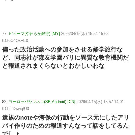
77:
ピューマ(やわらか銀行) [MY]
2026/04/15(水) 15:54:15.63
ID:t6O4Ox+E0
偏った政治活動への参加をさせる修学旅行な
ど、同志社が森友学園バリに異質な教育機関だ
と報道されまくらないとおかしいわな
82:
ヨーロッパヤマネコ(SB-Android) [CN]
2026/04/15(水) 15:57:14.01
ID:hmDwwq/U0
遺族のnoteや海保の行動をソース元にしたアリ
バイ作りのための報道すんなって話をしてるん
でしょ。