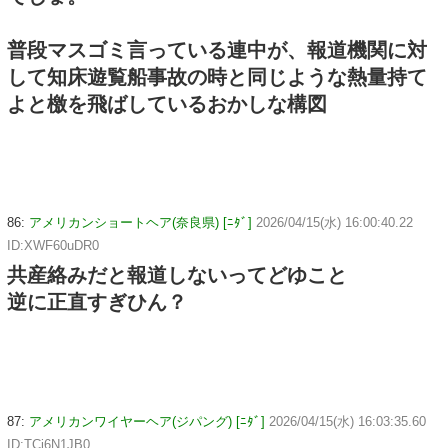
普段マスゴミ言っている連中が、報道機関に対
して知床遊覧船事故の時と同じような熱量持て
よと檄を飛ばしているおかしな構図
86:
アメリカンショートヘア(奈良県) [ﾆﾀﾞ]
2026/04/15(水) 16:00:40.22
ID:XWF60uDR0
共産絡みだと報道しないってどゆこと
逆に正直すぎひん？
87:
アメリカンワイヤーヘア(ジパング) [ﾆﾀﾞ]
2026/04/15(水) 16:03:35.60
ID:TCi6N1JB0