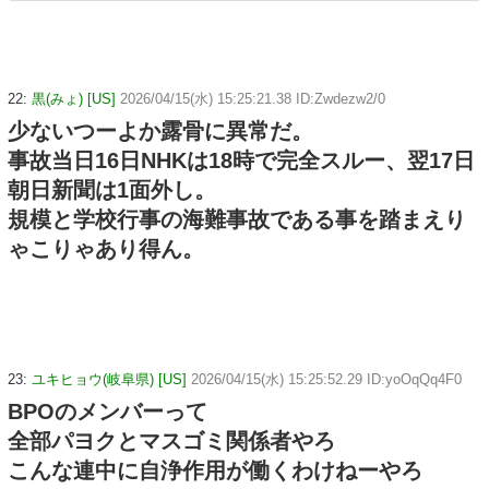
22:
黒(みょ) [US]
2026/04/15(水) 15:25:21.38 ID:Zwdezw2/0
少ないつーよか露骨に異常だ。
事故当日16日NHKは18時で完全スルー、翌17日
朝日新聞は1面外し。
規模と学校行事の海難事故である事を踏まえり
ゃこりゃあり得ん。
23:
ユキヒョウ(岐阜県) [US]
2026/04/15(水) 15:25:52.29 ID:yoOqQq4F0
BPOのメンバーって
全部パヨクとマスゴミ関係者やろ
こんな連中に自浄作用が働くわけねーやろ