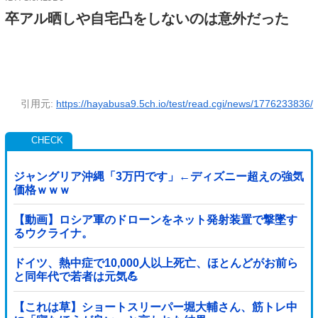
卒アル晒しや自宅凸をしないのは意外だった
引用元:
https://hayabusa9.5ch.io/test/read.cgi/news/1776233836/
ジャングリア沖縄「3万円です」←ディズニー超えの強気
価格ｗｗｗ
【動画】ロシア軍のドローンをネット発射装置で撃墜す
るウクライナ。
ドイツ、熱中症で10,000人以上死亡、ほとんどがお前ら
と同年代で若者は元気💪
【これは草】ショートスリーパー堀大輔さん、筋トレ中