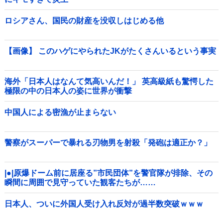
ロシアさん、国民の財産を没収しはじめる他
【画像】 このハゲにやられたJKがたくさんいるという事実
海外「日本人はなんて気高いんだ！」 英高級紙も驚愕した
極限の中の日本人の姿に世界が衝撃
中国人による密漁が止まらない
警察がスーパーで暴れる刃物男を射殺「発砲は適正か？」
|●|原爆ドーム前に居座る”市民団体”を警官隊が排除、その
瞬間に周囲で見守っていた観客たちが……
日本人、ついに外国人受け入れ反対が過半数突破ｗｗｗ