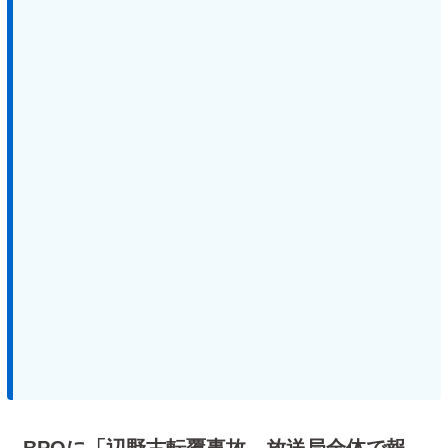
BPOに「辺野古転覆事故、放送局全体で報