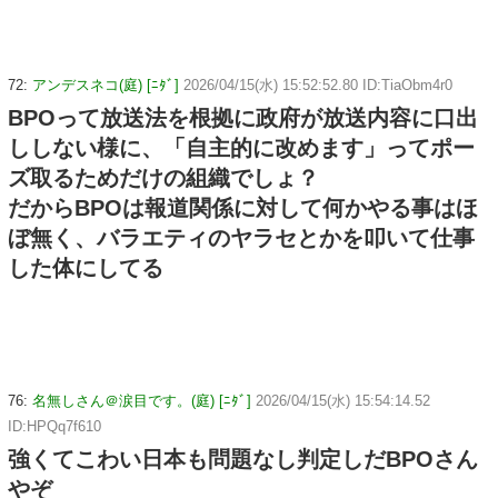
72:
アンデスネコ(庭) [ﾆﾀﾞ]
2026/04/15(水) 15:52:52.80 ID:TiaObm4r0
BPOって放送法を根拠に政府が放送内容に口出
ししない様に、「自主的に改めます」ってポー
ズ取るためだけの組織でしょ？
だからBPOは報道関係に対して何かやる事はほ
ぼ無く、バラエティのヤラセとかを叩いて仕事
した体にしてる
76:
名無しさん＠涙目です。(庭) [ﾆﾀﾞ]
2026/04/15(水) 15:54:14.52
ID:HPQq7f610
強くてこわい日本も問題なし判定しだBPOさん
やぞ