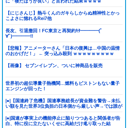
に「寝たほうが良い」と言われた結果ｗｗｗｗ
【にじさんじ】熱斗くんのガキらしからぬ精神性とかっ
こよさに惚れるRei7他
長友、引退撤回！FC東京と再契約ｷﾀ━━━━(ﾟ
∀ﾟ)━━━━!!
【悲報】アニメーターさん「日本の復興は…中国の温情
のおかげだ！」 ← 突っ込み殺到 ｗｗｗｗｗｗｗｗｗ
【画像】 セブンイレブン、ついに神商品を販売
世界初の超伝導量子熱機関…燃料もピストンもない量子
エンジンが回った！
|●|【国連終了危機】国連事務総長が資金難を警告→未払
い額を見た世界3位負担の日本側から厳しい声→では誰が
払っていないのか言え
|●|国連が事実上の機能停止に陥りつつあると関係者が告
白、特に役に立たないくせに高給だけ毟り取った結